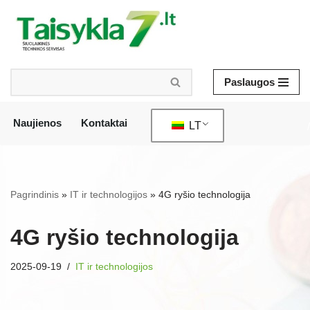
Pereiti
prie
turinio
Paslaugos
Naujienos
Kontaktai
LT
/
Pagrindinis
»
IT ir technologijos
»
4G ryšio technologija
4G ryšio technologija
2025-09-19
IT ir technologijos