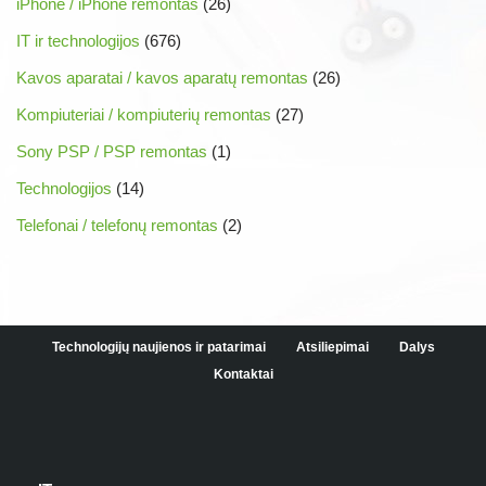
iPhone / iPhone remontas
(26)
IT ir technologijos
(676)
Kavos aparatai / kavos aparatų remontas
(26)
Kompiuteriai / kompiuterių remontas
(27)
Sony PSP / PSP remontas
(1)
Technologijos
(14)
Telefonai / telefonų remontas
(2)
Technologijų naujienos ir patarimai
Atsiliepimai
Dalys
Kontaktai