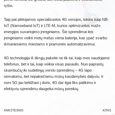
ryšio.
Taip pat plėtojamos specializuotos 4G versijos, tokios kaip NB-
IoT (Narrowband IoT) ir LTE-M, kurios optimizuotos mažo
energijos suvartojimo įrenginiams. Šie sprendimai leis
įrenginiams veikti metų metus viena baterija, kas ypač svarbu
išmaniesiems miestams ir pramonės automatizavimui.
4G technologija iš tikrųjų pakeitė ne tik tai, kaip mes naudojame
telefonus, bet ir tai, kaip veikia visas pasaulis. Nuo paprastų
skambučių iki sudėtingų verslo sprendimų – 4G tapo
nematomu, bet nepakeičiamu mūsų kasdienybės dalyviu. Ir
nors 5G jau beldžiasi į duris, 4G dar ilgai liks patikimu ir
efektyviu sprendimu daugeliui mūsų poreikių.
ANKSTESNIS
KITAS