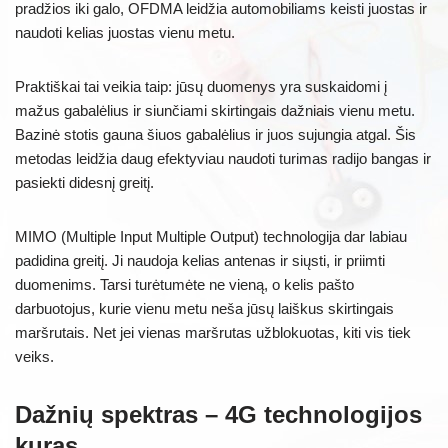
pradžios iki galo, OFDMA leidžia automobiliams keisti juostas ir
naudoti kelias juostas vienu metu.
Praktiškai tai veikia taip: jūsų duomenys yra suskaidomi į
mažus gabalėlius ir siunčiami skirtingais dažniais vienu metu.
Bazinė stotis gauna šiuos gabalėlius ir juos sujungia atgal. Šis
metodas leidžia daug efektyviau naudoti turimas radijo bangas ir
pasiekti didesnį greitį.
MIMO (Multiple Input Multiple Output) technologija dar labiau
padidina greitį. Ji naudoja kelias antenas ir siųsti, ir priimti
duomenims. Tarsi turėtumėte ne vieną, o kelis pašto
darbuotojus, kurie vienu metu neša jūsų laiškus skirtingais
maršrutais. Net jei vienas maršrutas užblokuotas, kiti vis tiek
veiks.
Dažnių spektras – 4G technologijos
kuras