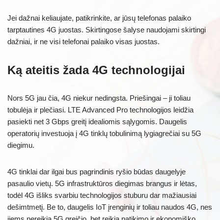
Jei dažnai keliaujate, patikrinkite, ar jūsų telefonas palaiko
tarptautines 4G juostas. Skirtingose šalyse naudojami skirtingi
dažniai, ir ne visi telefonai palaiko visas juostas.
Ką ateitis žada 4G technologijai
Nors 5G jau čia, 4G niekur nedingsta. Priešingai – ji toliau
tobulėja ir plečiasi. LTE Advanced Pro technologijos leidžia
pasiekti net 3 Gbps greitį idealiomis sąlygomis. Daugelis
operatorių investuoja į 4G tinklų tobulinimą lygiagrečiai su 5G
diegimu.
4G tinklai dar ilgai bus pagrindinis ryšio būdas daugelyje
pasaulio vietų. 5G infrastruktūros diegimas brangus ir lėtas,
todėl 4G išliks svarbiu technologijos stuburu dar mažiausiai
dešimtmetį. Be to, daugelis IoT įrenginių ir toliau naudos 4G, nes
jiems nereikia 5G greičio, bet reikia patikimo ir ekonomiško