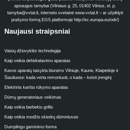
apsaugos tarnybai (Vilniaus g. 25, 01402 Vilnius, el. p.
tarnyba@vvtat.lt
, interneto svetainė www.vvtat.lt – ar užpildyti
prašymo formą EGS platformoje http://ec.europa.eu/odr/)
Naujausi straipsniai
Vaisių džiovyklės technologija
Kaip veikia dehidratavimo aparatas
Kavos aparatų taisykla biurams Vilniuje, Kaune, Klaipėdoje ir
Šiauliuose: kada verta remontuoti, o kada – keisti įrenginį
Elektrinis karšto rūkymo aparatas
Dūmų generatoriaus veikimas
Kaip veikia barbekiu grillis
Kaip veikia medžio skiedrų dūmintuvas
Dumplingu gaminimo forma