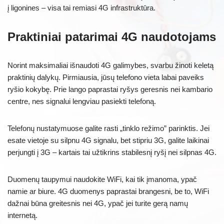
į ligonines – visa tai remiasi 4G infrastruktūra.
Praktiniai patarimai 4G naudotojams
Norint maksimaliai išnaudoti 4G galimybes, svarbu žinoti keletą
praktinių dalykų. Pirmiausia, jūsų telefono vieta labai paveiks
ryšio kokybę. Prie lango paprastai ryšys geresnis nei kambario
centre, nes signalui lengviau pasiekti telefoną.
Telefonų nustatymuose galite rasti „tinklo režimo” parinktis. Jei
esate vietoje su silpnu 4G signalu, bet stipriu 3G, galite laikinai
perjungti į 3G – kartais tai užtikrins stabilesnį ryšį nei silpnas 4G.
Duomenų taupymui naudokite WiFi, kai tik įmanoma, ypač
namie ar biure. 4G duomenys paprastai brangesni, be to, WiFi
dažnai būna greitesnis nei 4G, ypač jei turite gerą namų
internetą.