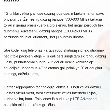
4G tinklai veikia įvairiose dažnių juostose, ir kiekviena turi savo
privalumus. Žemesnių dažnių bangos (700-900 MHz) keliauja
toliau ir geriau prasiskverbia pro sienas, bet negali perduoti tiek
duomenų. Aukštesnių dažnių bangos (1800-2600 MHz)
perduoda daugiau duomenų, bet jų nuotolis ribotas.
Štai kodėl jūsų telefonas kartais rodo skirtingą signalo stiprumą
net ir toje pačioje vietoje – jis gali persijungti tarp skirtingų dažnių
juostų priklausomai nuo to, kuri geriau veikia konkrečioje
situacijoje. Modernus 4G telefonas gali palaikyti 20 ar daugiau
skirtingų dažnių juostų.
Carrier Aggregation technologija leidžia sujungti kelias dažnių
juostas vienu metu, tarsi turėtumėte kelias interneto linijas,
kurios veiktų kartu. Tai vienas iš būdų, kaip LTE Advanced
pasiekia tokius aukštus greičius.