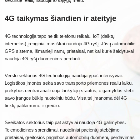
sekundę realių naudojimo sąlygų metu.
4G taikymas šiandien ir ateityje
4G technologija tapo ne tik telefonų reikalu. IoT (daiktų
internetas) įrenginiai masiškai naudoja 4G ryšį. Jūsų automobilio
GPS sistema, išmanieji namų prietaisai, net kai kurie šaldytuvai
naudoja 4G ryšį duomenims perduoti.
Verslo sektorius 4G technologiją naudoja ypač intensyviai.
Logistikos įmonės seka savo transporto priemones realiu laiku,
prekybos centrai analizuoja lankytojų srautus, o gamyklos stebi
savo įrangos būklę nuotoliniu būdu. Visa tai įmanoma dėl 4G
tinklų patikimumo ir greičio.
Sveikatos sektorius taip pat aktyviai naudoja 4G galimybes.
Telemedicinos sprendimai, nuotoliniai pacientų stebėjimo
prietaisai, greitosios pagalbos automobilių duomenų perdavimas