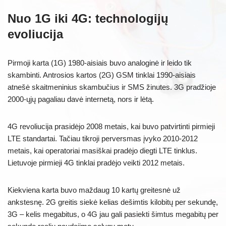
Nuo 1G iki 4G: technologijų
evoliucija
Pirmoji karta (1G) 1980-aisiais buvo analoginė ir leido tik
skambinti. Antrosios kartos (2G) GSM tinklai 1990-aisiais
atnešė skaitmeninius skambučius ir SMS žinutes. 3G pradžioje
2000-ųjų pagaliau davė internetą, nors ir lėtą.
4G revoliucija prasidėjo 2008 metais, kai buvo patvirtinti pirmieji
LTE standartai. Tačiau tikroji perversmas įvyko 2010-2012
metais, kai operatoriai masiškai pradėjo diegti LTE tinklus.
Lietuvoje pirmieji 4G tinklai pradėjo veikti 2012 metais.
Kiekviena karta buvo maždaug 10 kartų greitesnė už
ankstesnę. 2G greitis siekė kelias dešimtis kilobitų per sekundę,
3G – kelis megabitus, o 4G jau gali pasiekti šimtus megabitų per