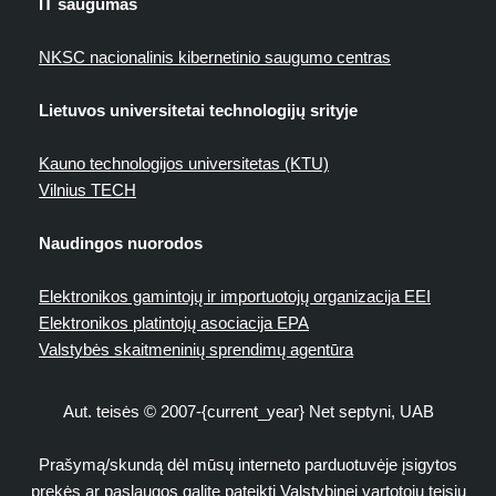
IT saugumas
NKSC nacionalinis kibernetinio saugumo centras
Lietuvos universitetai technologijų srityje
Kauno technologijos universitetas (KTU)
Vilnius TECH
Naudingos nuorodos
Elektronikos gamintojų ir importuotojų organizacija EEI
Elektronikos platintojų asociacija EPA
Valstybės skaitmeninių sprendimų agentūra
Aut. teisės © 2007-{current_year} Net septyni, UAB
Prašymą/skundą dėl mūsų interneto parduotuvėje įsigytos
prekės ar paslaugos galite pateikti Valstybinei vartotojų teisių