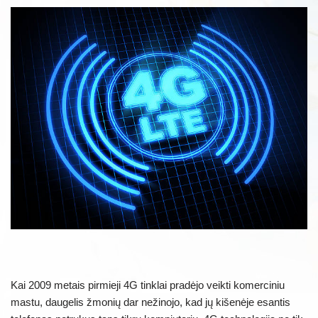
Kai 2009 metais pirmieji 4G tinklai pradėjo veikti komerciniu
mastu, daugelis žmonių dar nežinojo, kad jų kišenėje esantis