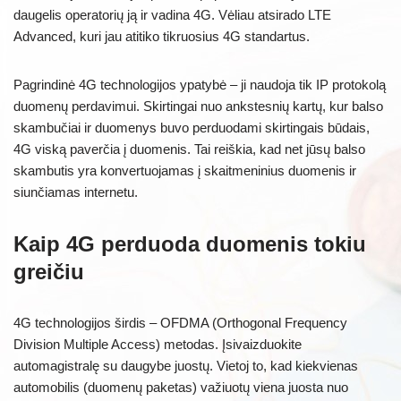
daugelis operatorių ją ir vadina 4G. Vėliau atsirado LTE
Advanced, kuri jau atitiko tikruosius 4G standartus.
Pagrindinė 4G technologijos ypatybė – ji naudoja tik IP protokolą
duomenų perdavimui. Skirtingai nuo ankstesnių kartų, kur balso
skambučiai ir duomenys buvo perduodami skirtingais būdais,
4G viską paverčia į duomenis. Tai reiškia, kad net jūsų balso
skambutis yra konvertuojamas į skaitmeninius duomenis ir
siunčiamas internetu.
Kaip 4G perduoda duomenis tokiu
greičiu
4G technologijos širdis – OFDMA (Orthogonal Frequency
Division Multiple Access) metodas. Įsivaizduokite
automagistralę su daugybe juostų. Vietoj to, kad kiekvienas
automobilis (duomenų paketas) važiuotų viena juosta nuo