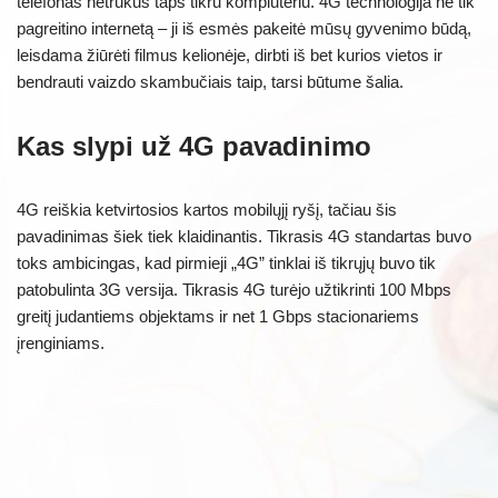
telefonas netrukus taps tikru kompiuteriu. 4G technologija ne tik
pagreitino internetą – ji iš esmės pakeitė mūsų gyvenimo būdą,
leisdama žiūrėti filmus kelionėje, dirbti iš bet kurios vietos ir
bendrauti vaizdo skambučiais taip, tarsi būtume šalia.
Kas slypi už 4G pavadinimo
4G reiškia ketvirtosios kartos mobilųjį ryšį, tačiau šis
pavadinimas šiek tiek klaidinantis. Tikrasis 4G standartas buvo
toks ambicingas, kad pirmieji „4G” tinklai iš tikrųjų buvo tik
patobulinta 3G versija. Tikrasis 4G turėjo užtikrinti 100 Mbps
greitį judantiems objektams ir net 1 Gbps stacionariems
įrenginiams.