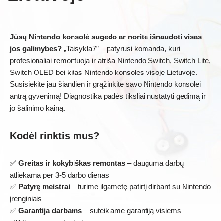
Jūsų Nintendo konsolė sugedo ar norite išnaudoti visas
jos galimybes?
„Taisykla7” – patyrusi komanda, kuri
profesionaliai remontuoja ir atriša Nintendo Switch, Switch Lite,
Switch OLED bei kitas Nintendo konsoles visoje Lietuvoje.
Susisiekite jau šiandien ir grąžinkite savo Nintendo konsolei
antrą gyvenimą! Diagnostika padės tiksliai nustatyti gedimą ir
jo šalinimo kainą.
Kodėl rinktis mus?
✅
Greitas ir kokybiškas remontas
– dauguma darbų
atliekama per 3-5 darbo dienas
✅
Patyrę meistrai
– turime ilgametę patirtį dirbant su Nintendo
įrenginiais
✅
Garantija darbams
– suteikiame garantiją visiems