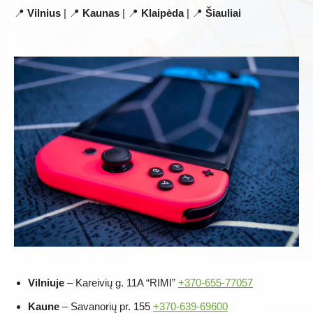
📍
Vilnius
| 📍
Kaunas
| 📍
Klaipėda
| 📍
Šiauliai
Vilniuje
– Kareivių g. 11A “RIMI”
+370-655-77057
Kaune
– Savanorių pr. 155
+370-639-69600