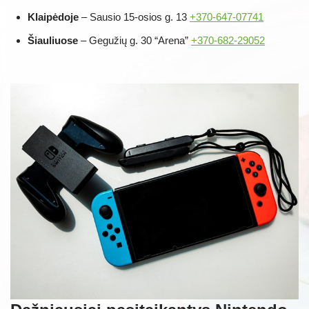
Klaipėdoje
– Sausio 15-osios g. 13
+370-647-07741
Šiauliuose
– Gegužių g. 30 “Arena”
+370-682-29052