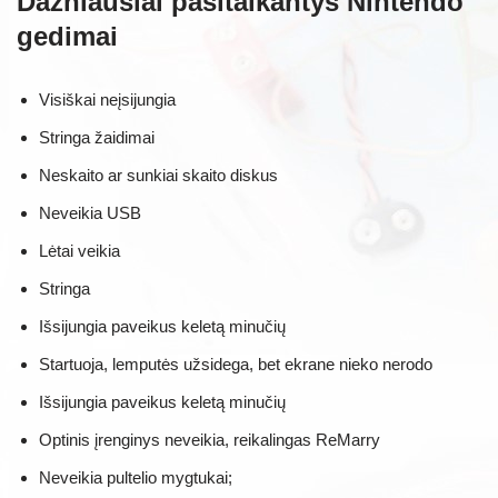
Dažniausiai pasitaikantys Nintendo
gedimai
Visiškai neįsijungia
Stringa žaidimai
Neskaito ar sunkiai skaito diskus
Neveikia USB
Lėtai veikia
Stringa
Išsijungia paveikus keletą minučių
Startuoja, lemputės užsidega, bet ekrane nieko nerodo
Išsijungia paveikus keletą minučių
Optinis įrenginys neveikia, reikalingas ReMarry
Neveikia pultelio mygtukai;