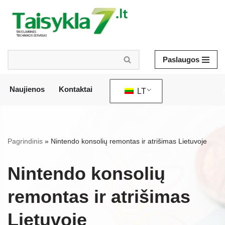
Pereiti
prie
turinio
Paslaugos
Naujienos
Kontaktai
LT
/
Pagrindinis
»
Nintendo konsolių remontas ir atrišimas Lietuvoje
Nintendo konsolių
remontas ir atrišimas
Lietuvoje