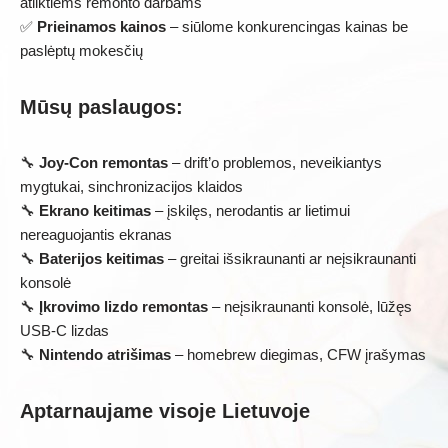
atliktiems remonto darbams
✅
Prieinamos kainos
– siūlome konkurencingas kainas be
paslėptų mokesčių
Mūsų paslaugos:
🔧
Joy-Con remontas
– drift’o problemos, neveikiantys
mygtukai, sinchronizacijos klaidos
🔧
Ekrano keitimas
– įskilęs, nerodantis ar lietimui
nereaguojantis ekranas
🔧
Baterijos keitimas
– greitai išsikraunanti ar neįsikraunanti
konsolė
🔧
Įkrovimo lizdo remontas
– neįsikraunanti konsolė, lūžęs
USB-C lizdas
🔧
Nintendo atrišimas
– homebrew diegimas, CFW įrašymas
Aptarnaujame visoje Lietuvoje