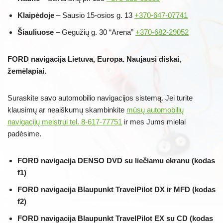
Klaipėdoje
– Sausio 15-osios g. 13
+370-647-07741
Šiauliuose
– Gegužių g. 30 “Arena”
+370-682-29052
FORD navigacija Lietuva, Europa. Naujausi diskai,
žemėlapiai.
Suraskite savo automobilio navigacijos sistemą. Jei turite
klausimų ar neaiškumų skambinkite
mūsų automobilių
navigacijų meistrui tel. 8-617-77751
ir mes Jums mielai
padėsime.
FORD navigacija DENSO DVD su liečiamu ekranu (kodas
f1)
FORD navigacija Blaupunkt TravelPilot DX ir MFD (kodas
f2)
FORD navigacija Blaupunkt TravelPilot EX su CD (kodas