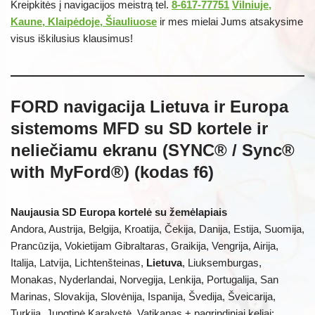
Kreipkitės į navigacijos meistrą tel.
8-617-77751
Vilniuje,
Kaune, Klaipėdoje, Šiauliuose
ir mes mielai Jums atsakysime
visus iškilusius klausimus!
FORD navigacija Lietuva ir Europa
sistemoms MFD su SD kortele ir
neliečiamu ekranu (SYNC® / Sync®
with MyFord®) (kodas f6)
Naujausia SD Europa kortelė su žemėlapiais
Andora, Austrija, Belgija, Kroatija, Čekija, Danija, Estija, Suomija,
Prancūzija, Vokietijam Gibraltaras, Graikija, Vengrija, Airija,
Italija, Latvija, Lichtenšteinas,
Lietuva
, Liuksemburgas,
Monakas, Nyderlandai, Norvegija, Lenkija, Portugalija, San
Marinas, Slovakija, Slovėnija, Ispanija, Švedija, Šveicarija,
Turkija, Jungtinė Karalystė, Vatikanas + pagrindiniai keliai: