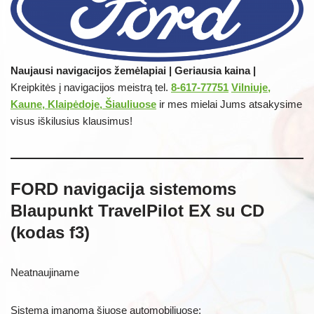
Naujausi navigacijos žemėlapiai | Geriausia kaina |
Kreipkitės į navigacijos meistrą tel.
8-617-77751
Vilniuje,
Kaune, Klaipėdoje, Šiauliuose
ir mes mielai Jums atsakysime
visus iškilusius klausimus!
FORD navigacija sistemoms
Blaupunkt TravelPilot EX su CD
(kodas f3)
Neatnaujiname
Sistema įmanoma šiuose automobiliuose: