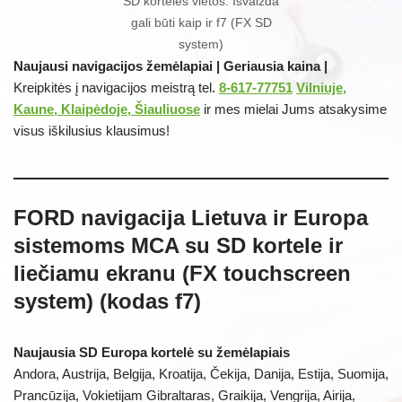
SD kortelės vietos. Išvaizda
gali būti kaip ir f7 (FX SD
system)
Naujausi navigacijos žemėlapiai | Geriausia kaina |
Kreipkitės į navigacijos meistrą tel.
8-617-77751
Vilniuje,
Kaune, Klaipėdoje, Šiauliuose
ir mes mielai Jums atsakysime
visus iškilusius klausimus!
FORD navigacija Lietuva ir Europa
sistemoms MCA su SD kortele ir
liečiamu ekranu (FX touchscreen
system) (kodas f7)
Naujausia SD Europa kortelė su žemėlapiais
Andora, Austrija, Belgija, Kroatija, Čekija, Danija, Estija, Suomija,
Prancūzija, Vokietijam Gibraltaras, Graikija, Vengrija, Airija,