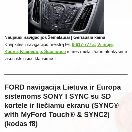
Naujausi navigacijos žemėlapiai | Geriausia kaina |
Kreipkitės į navigacijos meistrą tel.
8-617-77751
Vilniuje,
Kaune, Klaipėdoje, Šiauliuose
ir mes mielai Jums atsakysime
visus iškilusius klausimus!
FORD navigacija Lietuva ir Europa
sistemoms SONY I SYNC su SD
kortele ir liečiamu ekranu (SYNC®
with MyFord Touch® & SYNC2)
(kodas f8)