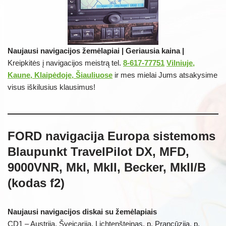
Naujausi navigacijos žemėlapiai | Geriausia kaina |
Kreipkitės į navigacijos meistrą tel.
8-617-77751
Vilniuje,
Kaune, Klaipėdoje, Šiauliuose
ir mes mielai Jums atsakysime
visus iškilusius klausimus!
FORD navigacija Europa sistemoms
Blaupunkt TravelPilot DX, MFD,
9000VNR, MkI, MkII, Becker, MkII/B
(kodas f2)
Naujausi navigacijos diskai su žemėlapiais
CD1 – Austrija, Šveicarija, Lichtenšteinas, p. Prancūzija, p.