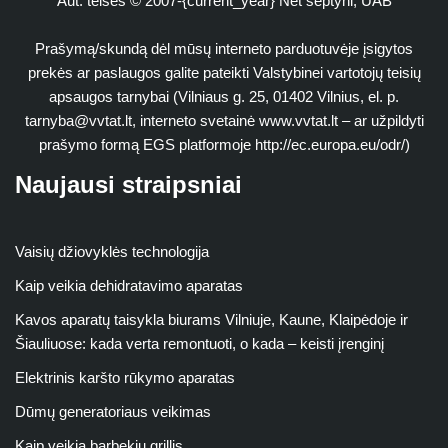
Aut. teisės © 2007-{current_year} Net septyni, UAB
Prašymą/skundą dėl mūsų interneto parduotuvėje įsigytos
prekės ar paslaugos galite pateikti Valstybinei vartotojų teisių
apsaugos tarnybai (Vilniaus g. 25, 01402 Vilnius, el. p.
tarnyba@vvtat.lt
, interneto svetainė www.vvtat.lt – ar užpildyti
prašymo formą EGS platformoje http://ec.europa.eu/odr/)
Naujausi straipsniai
Vaisių džiovyklės technologija
Kaip veikia dehidratavimo aparatas
Kavos aparatų taisykla biurams Vilniuje, Kaune, Klaipėdoje ir
Šiauliuose: kada verta remontuoti, o kada – keisti įrenginį
Elektrinis karšto rūkymo aparatas
Dūmų generatoriaus veikimas
Kaip veikia barbekiu grillis