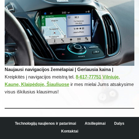
Naujausi navigacijos žemėlapiai | Geriausia kaina |
Kreipkitės į navigacijos meistrą tel.
8-617-77751
Vilniuje,
Kaune, Klaipėdoje, Šiauliuose
ir mes mielai Jums atsakysime
visus iškilusius klausimus!
Technologijų naujienos ir patarimai
Atsiliepimai
Dalys
Kontaktai