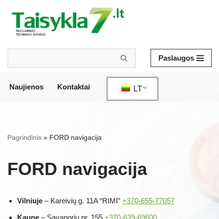
Pereiti
prie
turinio
Paslaugos
Naujienos
Kontaktai
LT
/
Pagrindinis
»
FORD navigacija
FORD navigacija
Vilniuje
– Kareivių g. 11A “RIMI”
+370-655-77057
Kaune
– Savanorių pr. 155
+370-639-69600