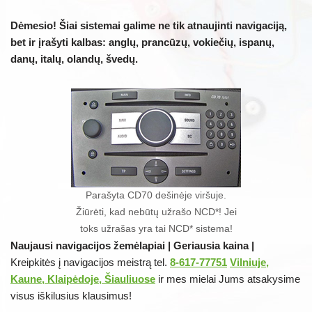
Dėmesio! Šiai sistemai galime ne tik atnaujinti navigaciją,
bet ir įrašyti kalbas: anglų, prancūzų, vokiečių, ispanų,
danų, italų, olandų, švedų.
Parašyta CD70 dešinėje viršuje.
Žiūrėti, kad nebūtų užrašo NCD*! Jei
toks užrašas yra tai NCD* sistema!
Naujausi navigacijos žemėlapiai | Geriausia kaina |
Kreipkitės į navigacijos meistrą tel.
8-617-77751
Vilniuje,
Kaune, Klaipėdoje, Šiauliuose
ir mes mielai Jums atsakysime
visus iškilusius klausimus!