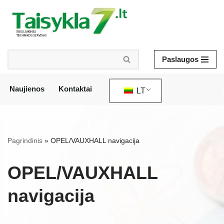
Pereiti
prie
turinio
Paslaugos
Naujienos
Kontaktai
LT
/
Pagrindinis
»
OPEL/VAUXHALL navigacija
OPEL/VAUXHALL
navigacija