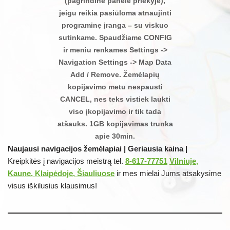
(pagrindinė panelė priekyje),
jeigu reikia pasiūloma atnaujinti
programinę įranga – su viskuo
sutinkame. Spaudžiame CONFIG
ir meniu renkames Settings ->
Navigation Settings -> Map Data
Add / Remove. Žemėlapių
kopijavimo metu nespausti
CANCEL, nes teks vistiek laukti
viso įkopijavimo ir tik tada
atšauks. 1GB kopijavimas trunka
apie 30min.
Naujausi navigacijos žemėlapiai | Geriausia kaina |
Kreipkitės į navigacijos meistrą tel.
8-617-77751
Vilniuje,
Kaune, Klaipėdoje, Šiauliuose
ir mes mielai Jums atsakysime
visus iškilusius klausimus!