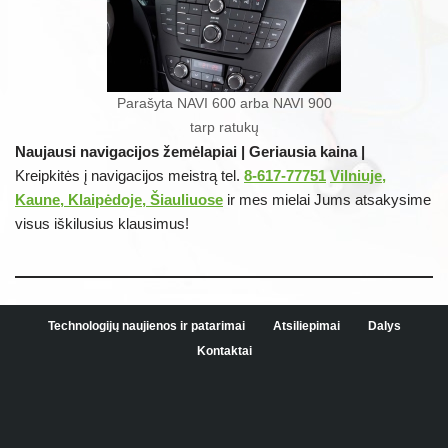
Parašyta NAVI 600 arba NAVI 900
tarp ratukų
Naujausi navigacijos žemėlapiai | Geriausia kaina |
Kreipkitės į navigacijos meistrą tel.
8-617-77751
Vilniuje,
Kaune, Klaipėdoje, Šiauliuose
ir mes mielai Jums atsakysime
visus iškilusius klausimus!
Technologijų naujienos ir patarimai
Atsiliepimai
Dalys
Kontaktai