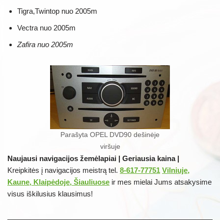
Tigra,Twintop nuo 2005m
Vectra nuo 2005m
Zafira nuo 2005m
Parašyta OPEL DVD90 dešinėje
viršuje
Naujausi navigacijos žemėlapiai | Geriausia kaina |
Kreipkitės į navigacijos meistrą tel.
8-617-77751
Vilniuje,
Kaune, Klaipėdoje, Šiauliuose
ir mes mielai Jums atsakysime
visus iškilusius klausimus!