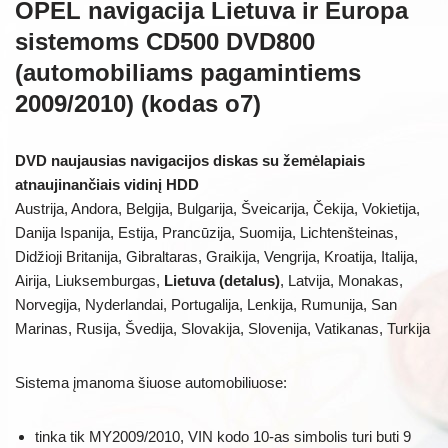
OPEL navigacija Lietuva ir Europa
sistemoms CD500 DVD800
(automobiliams pagamintiems
2009/2010) (kodas o7)
DVD naujausias navigacijos diskas su žemėlapiais
atnaujinančiais vidinį HDD
Austrija, Andora, Belgija, Bulgarija, Šveicarija, Čekija, Vokietija,
Danija Ispanija, Estija, Prancūzija, Suomija, Lichtenšteinas,
Didžioji Britanija, Gibraltaras, Graikija, Vengrija, Kroatija, Italija,
Airija, Liuksemburgas,
Lietuva (detalus)
, Latvija, Monakas,
Norvegija, Nyderlandai, Portugalija, Lenkija, Rumunija, San
Marinas, Rusija, Švedija, Slovakija, Slovenija, Vatikanas, Turkija
Sistema įmanoma šiuose automobiliuose:
tinka tik MY2009/2010, VIN kodo 10-as simbolis turi buti 9