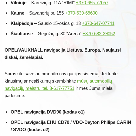
Vilniuje
– Kareivių g. 11A “RIMI”
+370-655-77057
Kaune
– Savanorių pr. 155
+370-639-69600
Klaipėdoje
– Sausio 15-osios g. 13
+370-647-07741
Šiauliuose
– Gegužių g. 30 “Arena”
+370-682-29052
OPEL/VAUXHALL navigacija Lietuva, Europa. Naujausi
diskai, žemėlapiai.
Suraskite savo automobilio navigacijos sistemą. Jei turite
klausimų ar neaiškumų skambinkite
mūsų automobilių
navigacijų meistrui tel. 8-617-77751
ir mes Jums mielai
padėsime.
OPEL navigacija DVD90 (kodas o1)
OPEL navigacija EHU CD70 / VDO-Dayton Philips CARiN
/ SVDO (kodas o2)