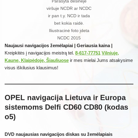
Parašyta dešinėje
viršuje NCDR ar NCDC
ir pan t.y. NCD ir tada
bet kokia raidė.
Iliustracinė foto įdeta
NCDC 2015
Naujausi navigacijos žemėlapiai | Geriausia kaina |
Kreipkitės į navigacijos meistrą tel.
8-617-77751
Vilniuje,
Kaune, Klaipėdoje, Šiauliuose
ir mes mielai Jums atsakysime
visus iškilusius klausimus!
OPEL navigacija Lietuva ir Europa
sistemoms Delfi CD60 CD80 (kodas
o5)
DVD naujausias navigacijos diskas su žemėlapiais