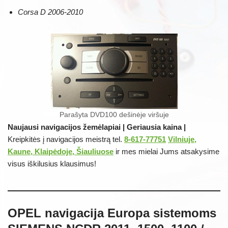
Corsa D 2006-2010
Parašyta DVD100 dešinėje viršuje
Naujausi navigacijos žemėlapiai | Geriausia kaina |
Kreipkitės į navigacijos meistrą tel.
8-617-77751
Vilniuje,
Kaune, Klaipėdoje, Šiauliuose
ir mes mielai Jums atsakysime
visus iškilusius klausimus!
OPEL navigacija Europa sistemoms