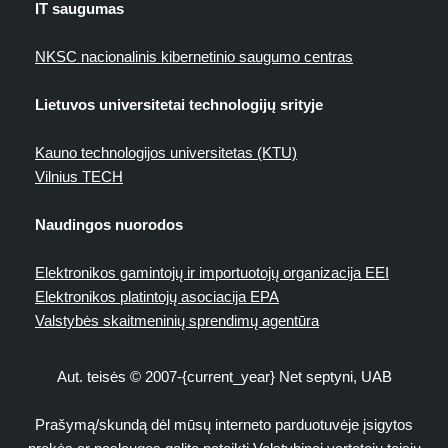
IT saugumas
NKSC nacionalinis kibernetinio saugumo centras
Lietuvos universitetai technologijų srityje
Kauno technologijos universitetas (KTU)
Vilnius TECH
Naudingos nuorodos
Elektronikos gamintojų ir importuotojų organizacija EEI
Elektronikos platintojų asociacija EPA
Valstybės skaitmeninių sprendimų agentūra
Aut. teisės © 2007-{current_year} Net septyni, UAB
Prašymą/skundą dėl mūsų interneto parduotuvėje įsigytos