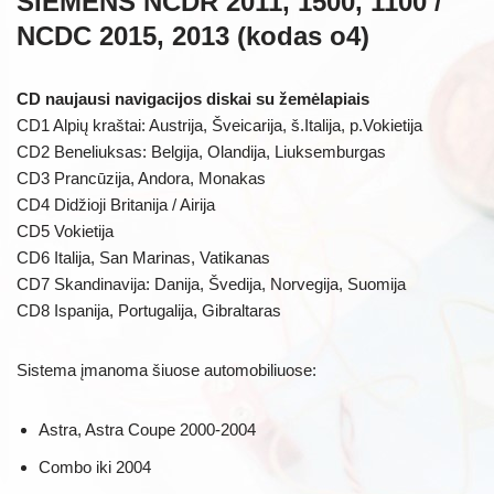
SIEMENS NCDR 2011, 1500, 1100 /
NCDC 2015, 2013 (kodas o4)
CD naujausi navigacijos diskai su žemėlapiais
CD1 Alpių kraštai: Austrija, Šveicarija, š.Italija, p.Vokietija
CD2 Beneliuksas: Belgija, Olandija, Liuksemburgas
CD3 Prancūzija, Andora, Monakas
CD4 Didžioji Britanija / Airija
CD5 Vokietija
CD6 Italija, San Marinas, Vatikanas
CD7 Skandinavija: Danija, Švedija, Norvegija, Suomija
CD8 Ispanija, Portugalija, Gibraltaras
Sistema įmanoma šiuose automobiliuose:
Astra, Astra Coupe 2000-2004
Combo iki 2004