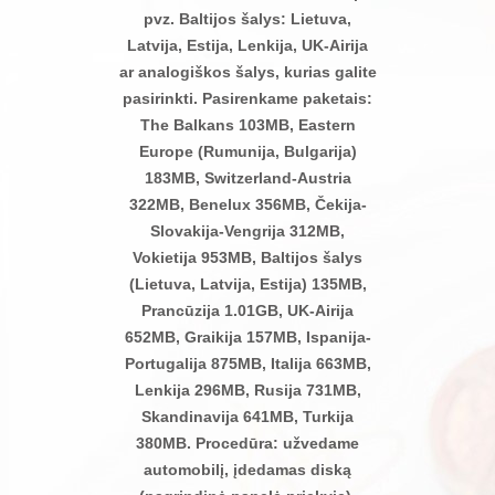
pvz. Baltijos šalys: Lietuva,
Latvija, Estija, Lenkija, UK-Airija
ar analogiškos šalys, kurias galite
pasirinkti. Pasirenkame paketais:
The Balkans 103MB, Eastern
Europe (Rumunija, Bulgarija)
183MB, Switzerland-Austria
322MB, Benelux 356MB, Čekija-
Slovakija-Vengrija 312MB,
Vokietija 953MB, Baltijos šalys
(Lietuva, Latvija, Estija) 135MB,
Prancūzija 1.01GB, UK-Airija
652MB, Graikija 157MB, Ispanija-
Portugalija 875MB, Italija 663MB,
Lenkija 296MB, Rusija 731MB,
Skandinavija 641MB, Turkija
380MB. Procedūra: užvedame
automobilį, įdedamas diską