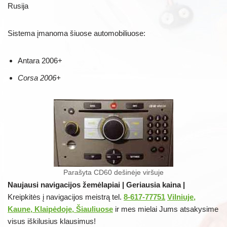
Rusija
Sistema įmanoma šiuose automobiliuose:
Antara 2006+
Corsa 2006+
Parašyta CD60 dešinėje viršuje
Naujausi navigacijos žemėlapiai | Geriausia kaina |
Kreipkitės į navigacijos meistrą tel.
8-617-77751
Vilniuje,
Kaune, Klaipėdoje, Šiauliuose
ir mes mielai Jums atsakysime
visus iškilusius klausimus!