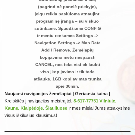
(pagrindinė panelė priekyje),
jeigu reikia pasiūloma atnaujinti
programinę įranga – su viskuo
sutinkame. Spaudžiame CONFIG
ir meniu renkames Settings ->
Navigation Settings -> Map Data
Add / Remove. Žemėlapių
kopijavimo metu nespausti
CANCEL, nes teks vistiek laukti
viso įkopijavimo ir tik tada
atšauks. 1GB kopijavimas trunka
apie 30min.
Naujausi navigacijos žemėlapiai | Geriausia kaina |
Kreipkitės į navigacijos meistrą tel.
8-617-77751
Vilniuje,
Kaune, Klaipėdoje, Šiauliuose
ir mes mielai Jums atsakysime
visus iškilusius klausimus!