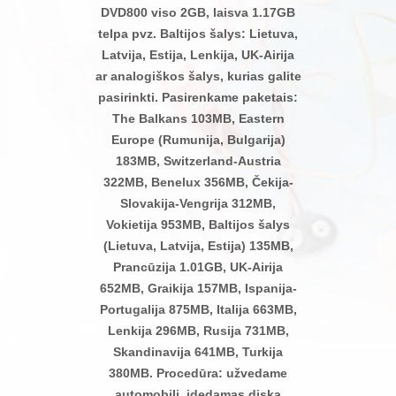
DVD800 viso 2GB, laisva 1.17GB
telpa pvz. Baltijos šalys: Lietuva,
Latvija, Estija, Lenkija, UK-Airija
ar analogiškos šalys, kurias galite
pasirinkti. Pasirenkame paketais:
The Balkans 103MB, Eastern
Europe (Rumunija, Bulgarija)
183MB, Switzerland-Austria
322MB, Benelux 356MB, Čekija-
Slovakija-Vengrija 312MB,
Vokietija 953MB, Baltijos šalys
(Lietuva, Latvija, Estija) 135MB,
Prancūzija 1.01GB, UK-Airija
652MB, Graikija 157MB, Ispanija-
Portugalija 875MB, Italija 663MB,
Lenkija 296MB, Rusija 731MB,
Skandinavija 641MB, Turkija
380MB. Procedūra: užvedame
automobilį, įdedamas diską