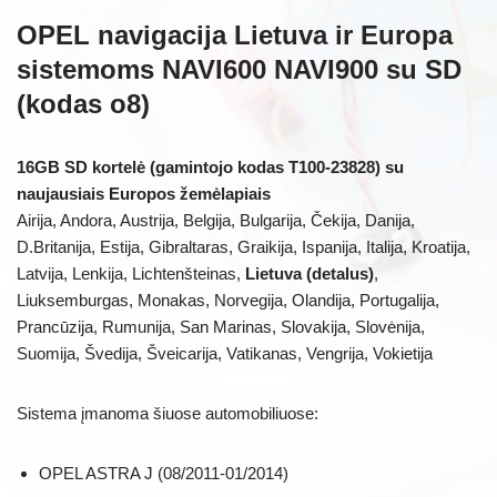
OPEL navigacija Lietuva ir Europa
sistemoms NAVI600 NAVI900 su SD
(kodas o8)
16GB SD kortelė (gamintojo kodas T100-23828) su
naujausiais Europos žemėlapiais
Airija, Andora, Austrija, Belgija, Bulgarija, Čekija, Danija,
D.Britanija, Estija, Gibraltaras, Graikija, Ispanija, Italija, Kroatija,
Latvija, Lenkija, Lichtenšteinas,
Lietuva (detalus)
,
Liuksemburgas, Monakas, Norvegija, Olandija, Portugalija,
Prancūzija, Rumunija, San Marinas, Slovakija, Slovėnija,
Suomija, Švedija, Šveicarija, Vatikanas, Vengrija, Vokietija
Sistema įmanoma šiuose automobiliuose:
OPEL ASTRA J (08/2011-01/2014)