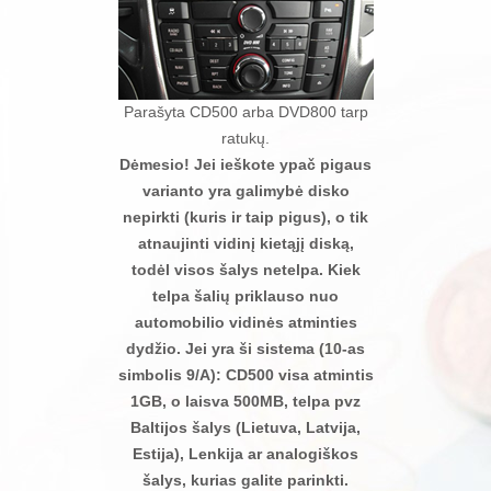
Parašyta CD500 arba DVD800 tarp
ratukų.
Dėmesio! Jei ieškote ypač pigaus
varianto yra galimybė disko
nepirkti (kuris ir taip pigus), o tik
atnaujinti vidinį kietąjį diską,
todėl visos šalys netelpa. Kiek
telpa šalių priklauso nuo
automobilio vidinės atminties
dydžio. Jei yra ši sistema (10-as
simbolis 9/A): CD500 visa atmintis
1GB, o laisva 500MB, telpa pvz
Baltijos šalys (Lietuva, Latvija,
Estija), Lenkija ar analogiškos
šalys, kurias galite parinkti.