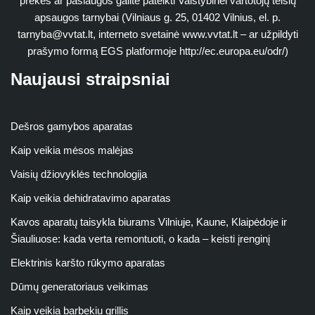
prekės ar paslaugos galite pateikti Valstybinei vartotojų teisių
apsaugos tarnybai (Vilniaus g. 25, 01402 Vilnius, el. p.
tarnyba@vvtat.lt
, interneto svetainė www.vvtat.lt – ar užpildyti
prašymo formą EGS platformoje http://ec.europa.eu/odr/)
Naujausi straipsniai
Dešros gamybos aparatas
Kaip veikia mėsos malėjas
Vaisių džiovyklės technologija
Kaip veikia dehidratavimo aparatas
Kavos aparatų taisykla biurams Vilniuje, Kaune, Klaipėdoje ir
Šiauliuose: kada verta remontuoti, o kada – keisti įrenginį
Elektrinis karšto rūkymo aparatas
Dūmų generatoriaus veikimas
Kaip veikia barbekiu grillis