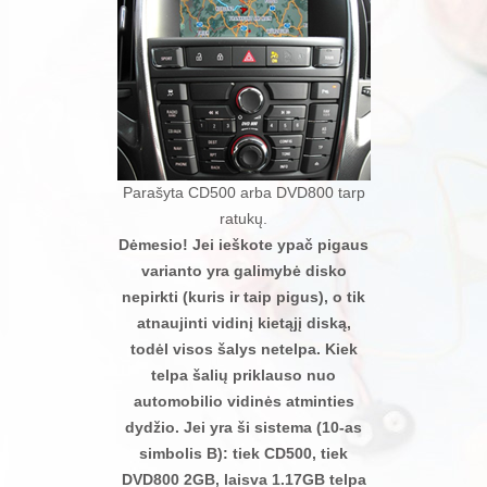
Parašyta CD500 arba DVD800 tarp
ratukų.
Dėmesio! Jei ieškote ypač pigaus
varianto yra galimybė disko
nepirkti (kuris ir taip pigus), o tik
atnaujinti vidinį kietąjį diską,
todėl visos šalys netelpa. Kiek
telpa šalių priklauso nuo
automobilio vidinės atminties
dydžio. Jei yra ši sistema (10-as
simbolis B): tiek CD500, tiek
DVD800 2GB, laisva 1.17GB telpa