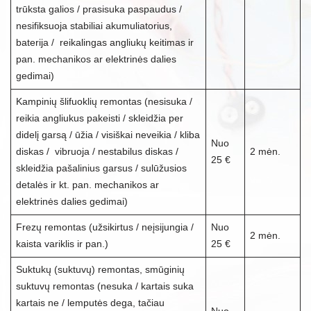
trūksta galios / prasisuka paspaudus /
nesifiksuoja stabiliai akumuliatorius,
baterija / reikalingas angliukų keitimas ir
pan. mechanikos ar elektrinės dalies
gedimai)
Kampinių šlifuoklių remontas (nesisuka /
reikia angliukus pakeisti / skleidžia per
didelį garsą / ūžia / visiškai neveikia / kliba
Nuo
diskas / vibruoja / nestabilus diskas /
2 mėn.
25 €
skleidžia pašalinius garsus / sulūžusios
detalės ir kt. pan. mechanikos ar
elektrinės dalies gedimai)
Frezų remontas (užsikirtus / neįsijungia /
Nuo
2 mėn.
kaista variklis ir pan.)
25 €
Suktukų (suktuvų) remontas, smūginių
suktuvų remontas (nesuka / kartais suka
kartais ne / lemputės dega, tačiau