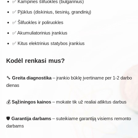
✅ Kampines šlifuokles (bulgarinius)
✅ Pjūklus (diskinius, tiesinių, grandinių)
✅ Šlifuokles ir poliruokles
✅ Akumuliatorinius įrankius
✅ Kitus elektrinius statybos įrankius
Kodėl renkasi mus?
🔧
Greita diagnostika
– įrankio būklę įvertiname per 1-2 darbo
dienas
💰
Sąžiningos kainos
– mokate tik už realiai atliktus darbus
🛡️
Garantija darbams
– suteikiame garantiją visiems remonto
darbams