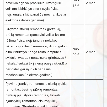
Nuo
neveikia / galva prasisuka, užstrigusi /
2 mėn.
15 €
veikiant kibirkštys eina / svyla / visai
neįsijungia ir kiti panašūs mechanikos ar
elektrinės dalies gedimai)
Gręžimo staklių remontas / gręžtuvų,
drėlių remontas (pastoviai veikia kalimo
rėžimu / visai neįsijungia / nelaiko,
iškrenta grąžtas / sumažėjo, dingo galia /
Nuo
eina kibirkštys / dega rakto lemputė /
2 mėn.
20 €
svilėsio kvapas / neatsisuka griebtuvas /
nekala / sukasi tik į vieną pusę / skleidžia
per didelį garsą ir kiti panašūs
mechanikos / elektros gedimai)
Pjovimo įrankių remontas, diskinių pjūklų
remontas, tiesinių pjūklų remontas,
plytelių pjaustyklių remontas, trinkelių
pjaustyklių remontas, siaurapjūklių
remontas. (Pradeda pjauti ir sustoja /