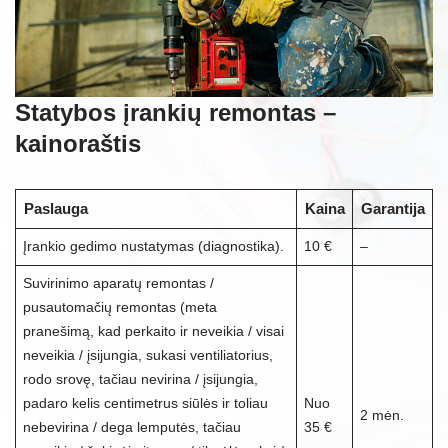
Statybos įrankių remontas –
kainoraštis
Paslauga
Kaina
Garantija
Įrankio gedimo nustatymas (diagnostika).
10 €
–
Suvirinimo aparatų remontas /
pusautomačių remontas (meta
pranešimą, kad perkaito ir neveikia / visai
neveikia / įsijungia, sukasi ventiliatorius,
rodo srovę, tačiau nevirina / įsijungia,
padaro kelis centimetrus siūlės ir toliau
Nuo
2 mėn.
nebevirina / dega lemputės, tačiau
35 €