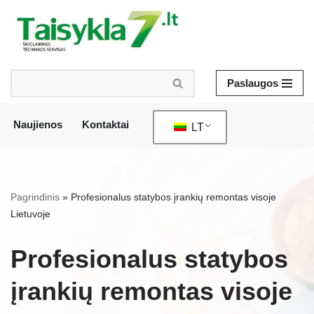
Pereiti
prie
turinio
Paslaugos
Naujienos
Kontaktai
LT
/
Pagrindinis
»
Profesionalus statybos įrankių remontas visoje
Lietuvoje
Profesionalus statybos
įrankių remontas visoje