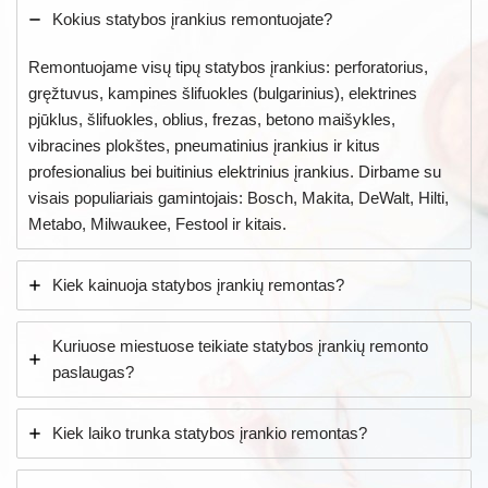
Kokius statybos įrankius remontuojate?
Remontuojame visų tipų statybos įrankius: perforatorius,
gręžtuvus, kampines šlifuokles (bulgarinius), elektrines
pjūklus, šlifuokles, oblius, frezas, betono maišykles,
vibracines plokštes, pneumatinius įrankius ir kitus
profesionalius bei buitinius elektrinius įrankius. Dirbame su
visais populiariais gamintojais: Bosch, Makita, DeWalt, Hilti,
Metabo, Milwaukee, Festool ir kitais.
Kiek kainuoja statybos įrankių remontas?
Kuriuose miestuose teikiate statybos įrankių remonto
paslaugas?
Kiek laiko trunka statybos įrankio remontas?