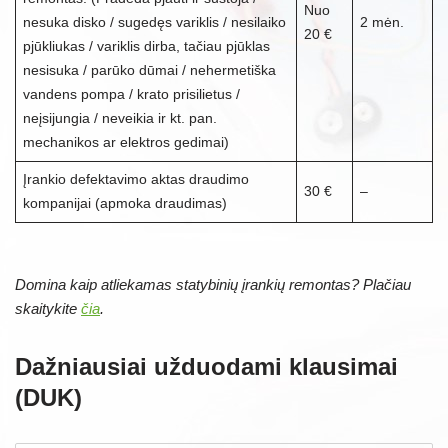
Nuo
nesuka disko / sugedęs variklis / nesilaiko
2 mėn.
20 €
pjūkliukas / variklis dirba, tačiau pjūklas
nesisuka / parūko dūmai / nehermetiška
vandens pompa / krato prisilietus /
neįsijungia / neveikia ir kt. pan.
mechanikos ar elektros gedimai)
Įrankio defektavimo aktas draudimo
30 €
–
kompanijai (apmoka draudimas)
Domina kaip atliekamas statybinių įrankių remontas? Plačiau
skaitykite
čia
.
Dažniausiai užduodami klausimai
(DUK)