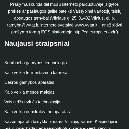
Prašymą/skundą dėl mūsų interneto parduotuvėje įsigytos
prekės ar paslaugos galite pateikti Valstybinei vartotojų teisių
apsaugos tarnybai (Vilniaus g. 25, 01402 Vilnius, el. p.
tarnyba@vvtat.lt
, interneto svetainė www.vvtat.lt – ar užpildyti
prašymo formą EGS platformoje http://ec.europa.eu/odr/)
Naujausi straipsniai
Kombucha gamybos technologija
Kaip veikia fermentavimo kamera
Dešros gamybos aparatas
Kaip veikia mėsos malėjas
Vaisių džiovyklės technologija
Kaip veikia dehidratavimo aparatas
Kavos aparatų taisykla biurams Vilniuje, Kaune, Klaipėdoje ir
Šiauliuose: kada verta remontuoti, o kada – keisti įrenginį