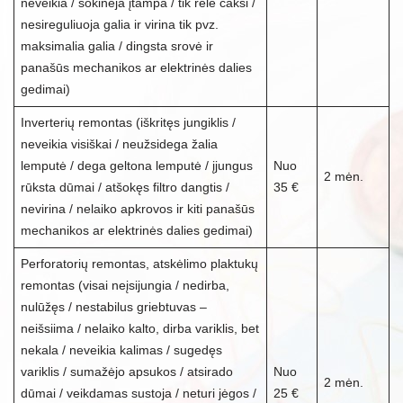
neveikia / šokinėja įtampa / tik rėlė caksi /
nesireguliuoja galia ir virina tik pvz.
maksimalia galia / dingsta srovė ir
panašūs mechanikos ar elektrinės dalies
gedimai)
Inverterių remontas (iškritęs jungiklis /
neveikia visiškai / neužsidega žalia
lemputė / dega geltona lemputė / įjungus
Nuo
2 mėn.
rūksta dūmai / atšokęs filtro dangtis /
35 €
nevirina / nelaiko apkrovos ir kiti panašūs
mechanikos ar elektrinės dalies gedimai)
Perforatorių remontas, atskėlimo plaktukų
remontas (visai neįsijungia / nedirba,
nulūžęs / nestabilus griebtuvas –
neišsiima / nelaiko kalto, dirba variklis, bet
nekala / neveikia kalimas / sugedęs
variklis / sumažėjo apsukos / atsirado
Nuo
2 mėn.
dūmai / veikdamas sustoja / neturi jėgos /
25 €