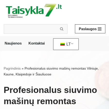
Pereiti
prie
turinio
Paslaugos
Naujienos
Kontaktai
LT
/
Pagrindinis
»
Profesionalus siuvimo mašinų remontas Vilniuje,
Kaune, Klaipėdoje ir Šiauliuose
Profesionalus siuvimo
mašinų remontas