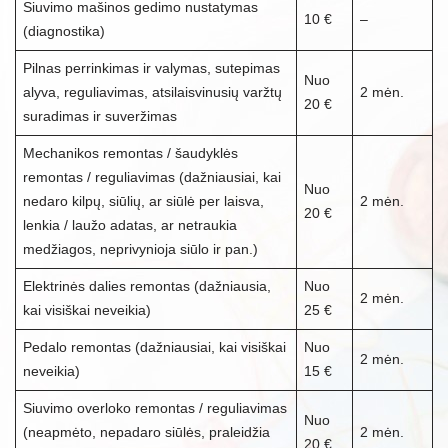
Siuvimo mašinos gedimo nustatymas
10 €
–
(diagnostika)
Pilnas perrinkimas ir valymas, sutepimas
Nuo
alyva, reguliavimas, atsilaisvinusių varžtų
2 mėn.
20 €
suradimas ir suveržimas
Mechanikos remontas / šaudyklės
remontas / reguliavimas (dažniausiai, kai
Nuo
nedaro kilpų, siūlių, ar siūlė per laisva,
2 mėn.
20 €
lenkia / laužo adatas, ar netraukia
medžiagos, neprivynioja siūlo ir pan.)
Elektrinės dalies remontas (dažniausia,
Nuo
2 mėn.
kai visiškai neveikia)
25 €
Pedalo remontas (dažniausiai, kai visiškai
Nuo
2 mėn.
neveikia)
15 €
Siuvimo overloko remontas / reguliavimas
Nuo
(neapmėto, nepadaro siūlės, praleidžia
2 mėn.
20 €