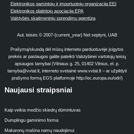
Elektronikos gamintojų ir importuotojų organizacija EEI
Elektronikos platintojų asociacija EPA
Valstybės skaitmeninių sprendimų agentūra
Aut. teisės © 2007-{current_year} Net septyni, UAB
Prašymą/skundą dėl mūsų interneto parduotuvėje įsigytos
prekės ar paslaugos galite pateikti Valstybinei vartotojų teisių
apsaugos tarnybai (Vilniaus g. 25, 01402 Vilnius, el. p.
tarnyba@vvtat.lt
, interneto svetainė www.vvtat.lt – ar užpildyti
prašymo formą EGS platformoje http://ec.europa.eu/odr/)
Naujausi straipsniai
Kaip veikia medžio skiedrų dūmintuvas
Dumplingu gaminimo forma
Makaronų mašina namų naudojimui