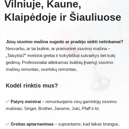
Vilniuje, Kaune,
Klaipėdoje ir Šiauliuose
Jūsų siuvimo mašina sugedo ar pradėjo veikti netinkamai?
Nesvarbu, ar tai buitinė, ar pramoninė siuvimo mašina –
„Taisykla7″ meistrai greitai ir kokybiškai sutvarkys bet kokį
gedimą. Profesionaliai atliekamas buitinių
(
namų) siuvimo
mašinų remontas, overlokų remontas
.
Kodėl rinktis mus?
✅
Patyrę meistrai
– remontuojame visų gamintojų siuvimo
mašinas: Singer, Brother, Janome, Juki, Pfaff ir kt.
✅
Greitas aptarnavimas
– suprantame, kad laikas brangus,