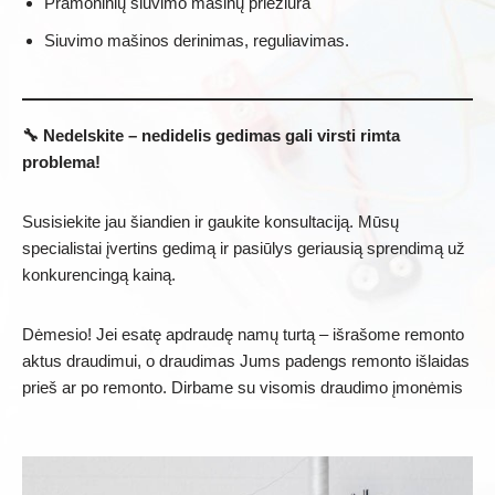
Pramoninių siuvimo mašinų priežiūra
Siuvimo mašinos derinimas, reguliavimas.
🔧 Nedelskite – nedidelis gedimas gali virsti rimta
problema!
Susisiekite jau šiandien ir gaukite konsultaciją. Mūsų
specialistai įvertins gedimą ir pasiūlys geriausią sprendimą už
konkurencingą kainą.
Dėmesio! Jei esatę apdraudę namų turtą – išrašome remonto
aktus draudimui, o draudimas Jums padengs remonto išlaidas
prieš ar po remonto. Dirbame su visomis draudimo įmonėmis