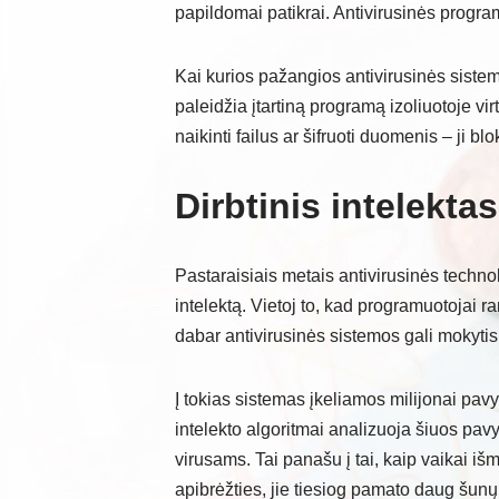
papildomai patikrai. Antivirusinės progr
Kai kurios pažangios antivirusinės siste
paleidžia įtartiną programą izoliuotoje vir
naikinti failus ar šifruoti duomenis – ji 
Dirbtinis intelekta
Pastaraisiais metais antivirusinės technol
intelektą. Vietoj to, kad programuotojai 
dabar antivirusinės sistemos gali mokytis
Į tokias sistemas įkeliamos milijonai pavy
intelekto algoritmai analizuoja šiuos pavy
virusams. Tai panašu į tai, kaip vaikai išm
apibrėžties, jie tiesiog pamato daug šunų