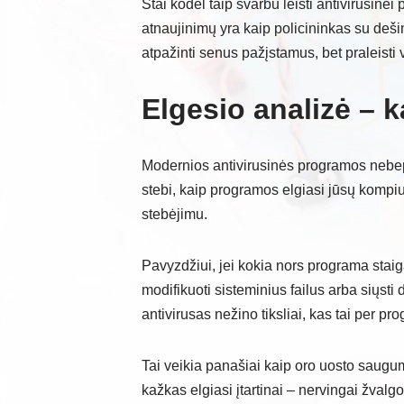
Štai kodėl taip svarbu leisti antivirusinei
atnaujinimų yra kaip policininkas su deš
atpažinti senus pažįstamus, bet praleisti
Elgesio analizė – k
Modernios antivirusinės programos nebepa
stebi, kaip programos elgiasi jūsų kompiu
stebėjimu.
Pavyzdžiui, jei kokia nors programa staig
modifikuoti sisteminius failus arba siųsti 
antivirusas nežino tiksliai, kas tai per pr
Tai veikia panašiai kaip oro uosto saugumo
kažkas elgiasi įtartinai – nervingai žvalgo