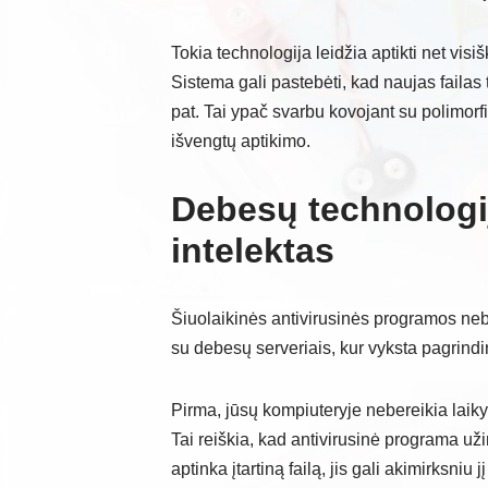
Tokia technologija leidžia aptikti net vis
Sistema gali pastebėti, kad naujas failas 
pat. Tai ypač svarbu kovojant su polimorfi
išvengtų aptikimo.
Debesų technologij
intelektas
Šiuolaikinės antivirusinės programos neb
su debesų serveriais, kur vyksta pagrindi
Pirma, jūsų kompiuteryje nebereikia laiky
Tai reiškia, kad antivirusinė programa uži
aptinka įtartiną failą, jis gali akimirksniu