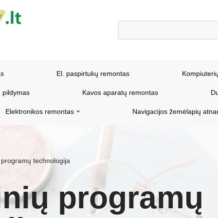
as
El. paspirtukų remontas
Kompiuteri
 pildymas
Kavos aparatų remontas
Du
Elektronikos remontas
Navigacijos žemėlapių atna
ų programų technologija
inių programų