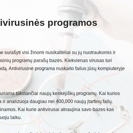
tivirusinės programos
e surašyti visi žinomi nusikaltėliai su jų nuotraukomis ir
rusinių programų parašų bazės. Kiekvienas virusas turi
odą. Antivirusinė programa nuskaito failus jūsų kompiuteryje
uriama tūkstančiai naujų kenkėjiškų programų. Kai kurios
ir analizuoja daugiau nei 400,000 naujų įtartinų failų.
jinamos. Kai kurie antivirusai atnaujina savo bazes kas
uoju laiku.