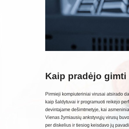
Kaip pradėjo gimti
Pirmieji kompiuteriniai virusai atsirado 
kaip šaldytuvai ir programuoti reikėjo per
devintajame dešimtmetyje, kai asmeninia
Vienas žymiausių ankstyvųjų virusų buvo 
per diskelius ir tiesiog keisdavo jų pavad