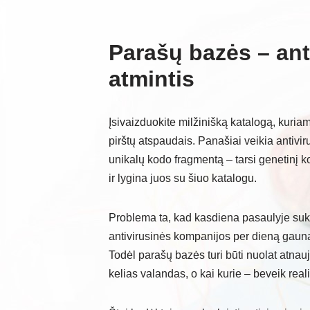
Parašų bazės – an
atmintis
Įsivaizduokite milžinišką katalogą, kuriam
pirštų atspaudais. Panašiai veikia antivi
unikalų kodo fragmentą – tarsi genetinį k
ir lygina juos su šiuo katalogu.
Problema ta, kad kasdiena pasaulyje suk
antivirusinės kompanijos per dieną gauna 
Todėl parašų bazės turi būti nuolat atnau
kelias valandas, o kai kurie – beveik reali