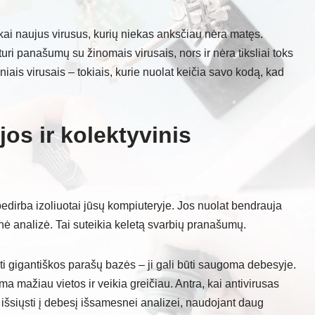
iškai naujus virusus, kurių niekas anksčiau nėra matęs.
turi panašumų su žinomais virusais, nors ir nėra tiksliai toks
niais virusais – tokiais, kurie nuolat keičia savo kodą, kad
os ir kolektyvinis
edirba izoliuotai jūsų kompiuteryje. Jos nuolat bendrauja
nė analizė. Tai suteikia keletą svarbių pranašumų.
ti gigantiškos parašų bazės – ji gali būti saugoma debesyje.
ma mažiau vietos ir veikia greičiau. Antra, kai antivirusas
 jį išsiųsti į debesį išsamesnei analizei, naudojant daug