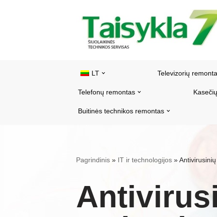
Pereiti
prie
turinio
LT
Televizorių remont
Telefonų remontas
Kasečių
Buitinės technikos remontas
Pagrindinis
»
IT ir technologijos
»
Antivirusini
Antivirus