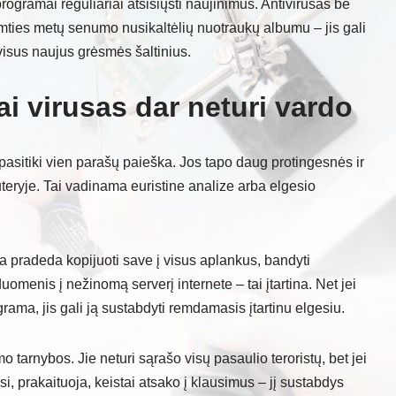
 programai reguliariai atsisiųsti naujinimus. Antivirusas be
imties metų senumo nusikaltėlių nuotraukų albumu – jis gali
 visus naujus grėsmės šaltinius.
ai virusas dar neturi vardo
sitiki vien parašų paieška. Jos tapo daug protingesnės ir
teryje. Tai vadinama euristine analize arba elgesio
a pradeda kopijuoti save į visus aplankus, bandyti
duomenis į nežinomą serverį internete – tai įtartina. Net jei
ograma, jis gali ją sustabdyti remdamasis įtartinu elgesiu.
 tarnybos. Jie neturi sąrašo visų pasaulio teroristų, bet jei
si, prakaituoja, keistai atsako į klausimus – jį sustabdys