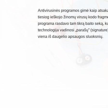
Antivirusinės programos gimė kaip atsaka
tiesiog ieškojo žinomų virusų kodo fragmen
programa rasdavo tam tikrą baito seką, kur
technologija vadinosi „parašų” (signature)
viena iš daugelio apsaugos sluoksnių.