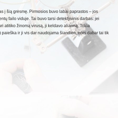
s į šią grėsmę. Pirmosios buvo labai paprastos – jos
tų failo viduje. Tai buvo tarsi detektyvinis darbas: jei
i atitiko žinomą virusą, ji keldavo aliarmą. Tokia
 paieška ir ji vis dar naudojama šiandien, nors dabar tai tik