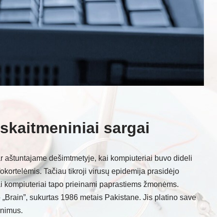
 skaitmeniniai sargai
dar aštuntajame dešimtmetyje, kai kompiuteriai buvo dideli
fokortelėmis. Tačiau tikroji virusų epidemija prasidėjo
i kompiuteriai tapo prieinami paprastiems žmonėms.
„Brain”, sukurtas 1986 metais Pakistane. Jis platino save
inimus.