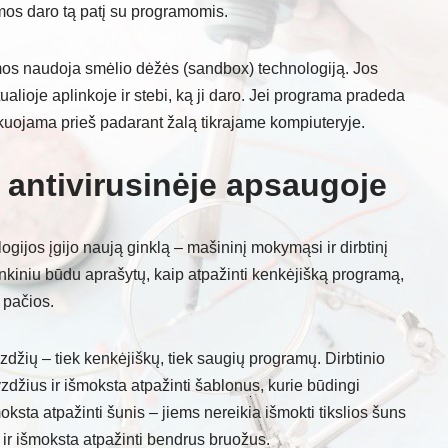
amos daro tą patį su programomis.
mos naudoja smėlio dėžės (sandbox) technologiją. Jos
tualioje aplinkoje ir stebi, ką ji daro. Jei programa pradeda
blokuojama prieš padarant žalą tikrajame kompiuteryje.
s antivirusinėje apsaugoje
ogijos įgijo naują ginklą – mašininį mokymąsi ir dirbtinį
rankiniu būdu aprašytų, kaip atpažinti kenkėjišką programą,
 pačios.
zdžių – tiek kenkėjiškų, tiek saugių programų. Dirbtinio
zdžius ir išmoksta atpažinti šablonus, kurie būdingi
oksta atpažinti šunis – jiems nereikia išmokti tikslios šuns
 ir išmoksta atpažinti bendrus bruožus.