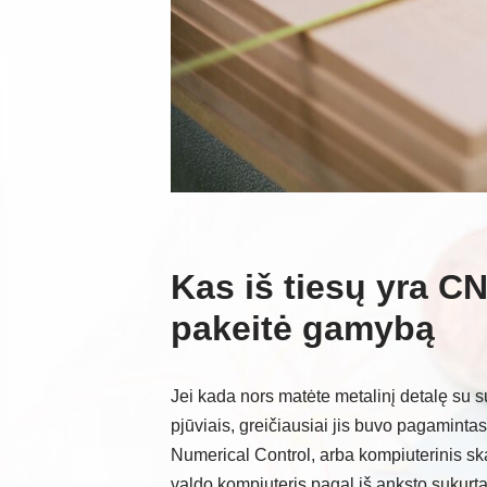
Kas iš tiesų yra CN
pakeitė gamybą
Jei kada nors matėte metalinį detalę su s
pjūviais, greičiausiai jis buvo pagamin
Numerical Control, arba kompiuterinis ska
valdo kompiuteris pagal iš anksto sukurt