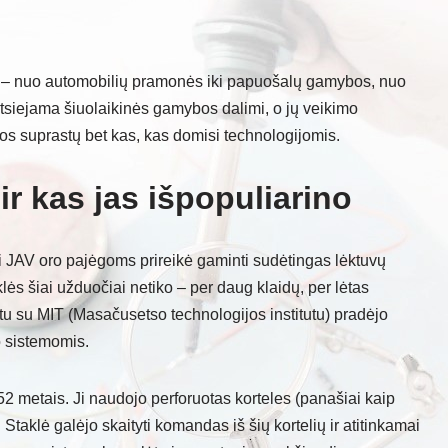
 – nuo automobilių pramonės iki papuošalų gamybos, nuo
eatsiejama šiuolaikinės gamybos dalimi, o jų veikimo
os suprastų bet kas, kas domisi technologijomis.
r kas jas išpopuliarino
ai JAV oro pajėgoms prireikė gaminti sudėtingas lėktuvų
lės šiai užduočiai netiko – per daug klaidų, per lėtas
tu su MIT (Masačusetso technologijos institutu) pradėjo
 sistemomis.
2 metais. Ji naudojo perforuotas korteles (panašiai kaip
 Staklė galėjo skaityti komandas iš šių kortelių ir atitinkamai