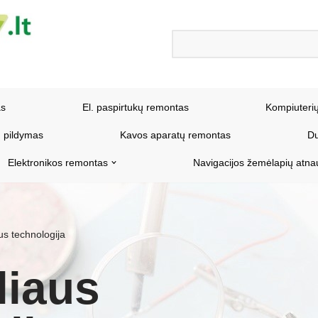
as
El. paspirtukų remontas
Kompiuteri
 pildymas
Kavos aparatų remontas
Du
Elektronikos remontas
Navigacijos žemėlapių atna
us technologija
liaus