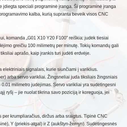
 įdiegta speciali programinė įranga. Ši programinė įranga
 programavimo kalba, kurią supranta beveik visos CNC
ui, komanda „G01 X10 Y20 F100” reiškia: judėk tiesiai
udėjimo greičiu 100 milimetrų per minutę. Tokių komandų gali
tiksliai aprašo, kaip įrankis turi judėti erdvėje.
ektriniais signalais, kurie siunčiami į variklius.
) arba servo varikliai. Žingsneliai juda tiksliais žingsniais
= 0.01 milimetro judėjimas. Servo varikliai yra sudėtingesni
ąjį ryšį – jie nuolat tikrina savo poziciją ir koreguoja, jei
s per krumpliaračius, diržus arba sraigtus. Tipinė CNC
ešinė), Y (priekis-atgal) ir Z (aukštyn-žemyn). Sudėtingesnės