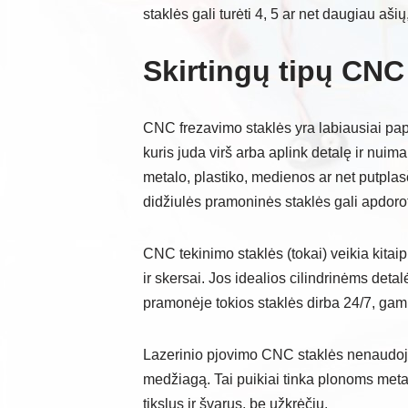
staklės gali turėti 4, 5 ar net daugiau ašių
Skirtingų tipų CNC
CNC frezavimo staklės yra labiausiai papl
kuris juda virš arba aplink detalę ir nui
metalo, plastiko, medienos ar net putpla
didžiulės pramoninės staklės gali apdorot
CNC tekinimo staklės (tokai) veikia kitaip 
ir skersai. Jos idealios cilindrinėms deta
pramonėje tokios staklės dirba 24/7, ga
Lazerinio pjovimo CNC staklės nenaudoja 
medžiagą. Tai puikiai tinka plonoms metal
tikslus ir švarus, be užkrėčių.