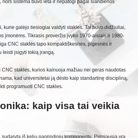
ja, nors sistema buvo lėta ir nepatogi pagal šiandienos
 kurie galėjo tiesiogiai valdyti stakles. Tai buvo didžiuliai,
ms įmonėms. Tikrasis proveržis įvyko 1970-aisiais ir 1980-
Staiga CNC staklės tapo kompaktiškesnės, pigesnės ir
eisti įsigyti tokią įrangą.
ri CNC stakles, kurios kainuoja mažiau nei geras naudotas
nama, kad universitetai ją dėsto kaip standartinę discipliną,
mokti programuoti CNC stakles.
onika: kaip visa tai veikia
, sudaryta iš kelių pagrindinių komponentų. Pirmiausia yra