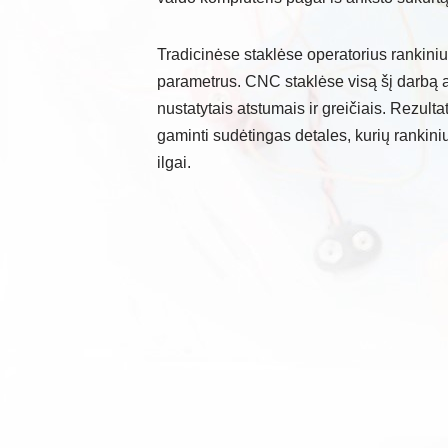
Tradicinėse staklėse operatorius rankiniu
parametrus. CNC staklėse visą šį darbą atl
nustatytais atstumais ir greičiais. Rezul
gaminti sudėtingas detales, kurių rankin
ilgai.