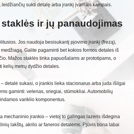
, leidžiančių sukti detalę arba įrankį įvairiais kampais.
 staklės ir jų panaudojimas
itusios. Jos naudoja besisukantį pjovimo įrankį (frezą),
ma medžiagą. Galite pagaminti bet kokios formos detales iš
sčio. Mažos staklės tinka papuošalams ar prototipams, o
i kelių metrų dydžio detales.
– detalė sukasi, o įrankis lieka stacionarus arba juda išilgai
lėms gaminti: velenas, sriegiai, stūmokliai. Automobilių
mindamos variklio komponentus.
mechaninio įrankio – vietoj to galingas lazeris išdegina
inių lakštų, akrilo ar faneros detalėms. Pjūvis būna labai