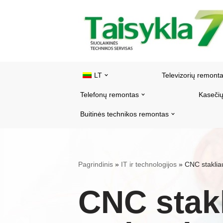
Pereiti
prie
turinio
LT
Televizorių remont
Telefonų remontas
Kasečių
Buitinės technikos remontas
Pagrindinis
»
IT ir technologijos
»
CNC staklia
CNC stak