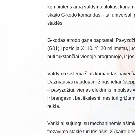
kompiuteris arba valdymo blokas, kuriame
skaito G-kodo komandas – tai universali
staklės.
G-kodas atrodo gana paprastai. Pavyzdži
(G01) į poziciją X=10, Y=20 milimetrų, j
būti tūkstančiai vienoje programoje, ir jos 
Valdymo sistema šias komandas paverčia el
Dažniausiai naudojami žingsneliai (stepper
– pavyzdžiui, vienas elektrinis impulsas 
ir brangesni, bet tikslesni, nes turi grįžtam
reikia.
Varikliai sujungti su mechaninėmis ašimi
frezavimo staklė turi tris ašis: X (kairė-d