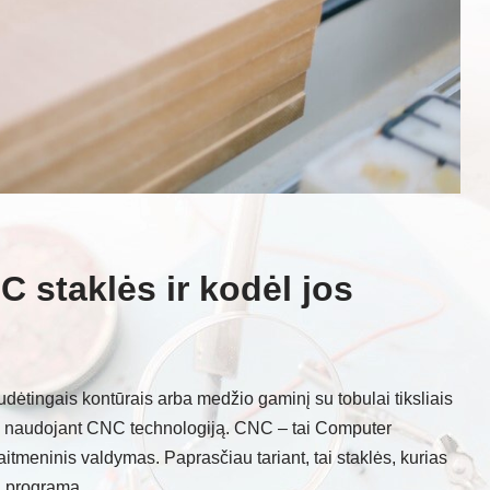
C staklės ir kodėl jos
udėtingais kontūrais arba medžio gaminį su tobulai tiksliais
tas naudojant CNC technologiją. CNC – tai Computer
itmeninis valdymas. Paprasčiau tariant, tai staklės, kurias
ą programą.