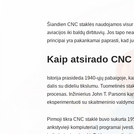
Šiandien CNC staklės naudojamos visur
aviacijos iki baldų dirbtuvių. Jos tapo n
principai yra pakankamai paprasti, kad ju
Kaip atsirado CNC i
Istorija prasideda 1940-ųjų pabaigoje, k
dalis su dideliu tikslumu. Tuometinės stak
procesas. Inžinierius John T. Parsons kar
eksperimentuoti su skaitmeninio valdymo
Pirmoji tikra CNC staklė buvo sukurta 195
ankstyvieji kompiuteriai) programai įvesti.