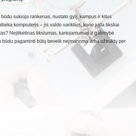
 būdu sukioja rankenas, nustato gylį, kampus ir kitus
ieka kompiuteris – jis valdo variklius, kurie juda tiksliai
tatas? Neįtikėtinas tikslumas, kartojamumas ir galimybė
iu būdu pagaminti būtų beveik neįmanoma arba užtruktų per