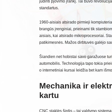
judinti pjovimo įrankį. Tai buvo revoliuci
standartus.
1960-aisiais atsirado pirmieji kompiuteriai,
brangūs įrenginiai, prieinami tik stambio
aisiais, kai atsirado mikroprocesoriai. 
patikimesnės. Mažos dirbtuvės galėjo sau l
Šiandien net hobistai savo garažuose tu
automobilis. Technologija tapo tokia priei
o internetiniai kursai leidžia bet kam iš
Mechanika ir elektr
kartu
CNC staklės širdis – tai valdymo sistema