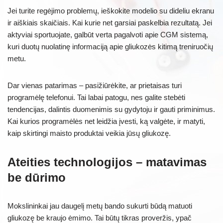
Jei turite regėjimo problemų, ieškokite modelio su dideliu ekranu
ir aiškiais skaičiais. Kai kurie net garsiai paskelbia rezultatą. Jei
aktyviai sportuojate, galbūt verta pagalvoti apie CGM sistemą,
kuri duotų nuolatinę informaciją apie gliukozės kitimą treniruočių
metu.
Dar vienas patarimas – pasižiūrėkite, ar prietaisas turi
programėlę telefonui. Tai labai patogu, nes galite stebėti
tendencijas, dalintis duomenimis su gydytoju ir gauti priminimus.
Kai kurios programėlės net leidžia įvesti, ką valgėte, ir matyti,
kaip skirtingi maisto produktai veikia jūsų gliukozę.
Ateities technologijos – matavimas
be dūrimo
Mokslininkai jau daugelį metų bando sukurti būdą matuoti
gliukozę be kraujo ėmimo. Tai būtų tikras proveržis, ypač