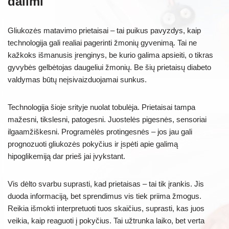
dalimi
Gliukozės matavimo prietaisai – tai puikus pavyzdys, kaip
technologija gali realiai pagerinti žmonių gyvenimą. Tai ne
kažkoks išmanusis įrenginys, be kurio galima apsieiti, o tikras
gyvybės gelbėtojas daugeliui žmonių. Be šių prietaisų diabeto
valdymas būtų neįsivaizduojamai sunkus.
Technologija šioje srityje nuolat tobulėja. Prietaisai tampa
mažesni, tikslesni, patogesni. Juostelės pigesnės, sensoriai
ilgaamžiškesni. Programėlės protingesnės – jos jau gali
prognozuoti gliukozės pokyčius ir įspėti apie galimą
hipoglikemiją dar prieš jai įvykstant.
Vis dėlto svarbu suprasti, kad prietaisas – tai tik įrankis. Jis
duoda informaciją, bet sprendimus vis tiek priima žmogus.
Reikia išmokti interpretuoti tuos skaičius, suprasti, kas juos
veikia, kaip reaguoti į pokyčius. Tai užtrunka laiko, bet verta