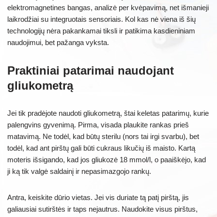
elektromagnetines bangas, analizė per kvėpavimą, net išmanieji
laikrodžiai su integruotais sensoriais. Kol kas nė viena iš šių
technologijų nėra pakankamai tiksli ir patikima kasdieniniam
naudojimui, bet pažanga vyksta.
Praktiniai patarimai naudojant
gliukometrą
Jei tik pradėjote naudoti gliukometrą, štai keletas patarimų, kurie
palengvins gyvenimą. Pirma, visada plaukite rankas prieš
matavimą. Ne todėl, kad būtų sterilu (nors tai irgi svarbu), bet
todėl, kad ant pirštų gali būti cukraus likučių iš maisto. Kartą
moteris išsigando, kad jos gliukozė 18 mmol/l, o paaiškėjo, kad
ji ką tik valgė saldainį ir nepasimazgojo rankų.
Antra, keiskite dūrio vietas. Jei vis duriate tą patį pirštą, jis
galiausiai sutirštės ir taps nejautrus. Naudokite visus pirštus,