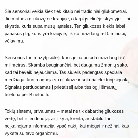
Šie sensoriai veikia šiek tiek kitaip nei tradiciniai gliukometrai.
Jie matuoja gliukozę ne kraujyje, o tarpląstelinėje skystyje – tai
skystis, kuris supa mūsų ląsteles. Ten gliukozės kiekis labai
panašus į tą, kuris yra kraujyje, tik su maždaug 5-10 minučių
vėlavimu.
Sensorius turi mažytį siūlelį, kuris įeina po oda maždaug 5-7
milimetrus. Skamba bauginančiai, bet dauguma žmonių sako,
kad tai beveik nejaučiama. Tas siūlelis padengtas specialia
medžiaga, kuri reaguoja su gliukoze ir sukuria elektrinį signalą.
Signalas perduodamas į prietaisėlį arba tiesiog į išmanųjį
telefoną per Bluetooth.
Tokių sistemų privalumas – matai ne tik dabartinę gliukozės
vertę, bet ir tendenciją: ar ji kyla, krenta, ar stabili. Tai
neįkainojama informacija, ypač naktį, kai miegai ir nežinai, kas
vyksta su tavo organizmu.