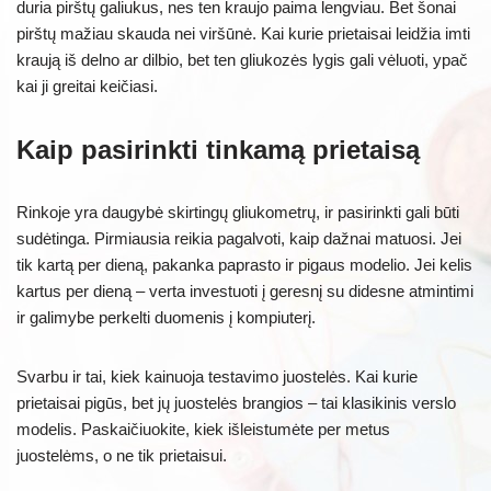
duria pirštų galiukus, nes ten kraujo paima lengviau. Bet šonai
pirštų mažiau skauda nei viršūnė. Kai kurie prietaisai leidžia imti
kraują iš delno ar dilbio, bet ten gliukozės lygis gali vėluoti, ypač
kai ji greitai keičiasi.
Kaip pasirinkti tinkamą prietaisą
Rinkoje yra daugybė skirtingų gliukometrų, ir pasirinkti gali būti
sudėtinga. Pirmiausia reikia pagalvoti, kaip dažnai matuosi. Jei
tik kartą per dieną, pakanka paprasto ir pigaus modelio. Jei kelis
kartus per dieną – verta investuoti į geresnį su didesne atmintimi
ir galimybe perkelti duomenis į kompiuterį.
Svarbu ir tai, kiek kainuoja testavimo juostelės. Kai kurie
prietaisai pigūs, bet jų juostelės brangios – tai klasikinis verslo
modelis. Paskaičiuokite, kiek išleistumėte per metus
juostelėms, o ne tik prietaisui.