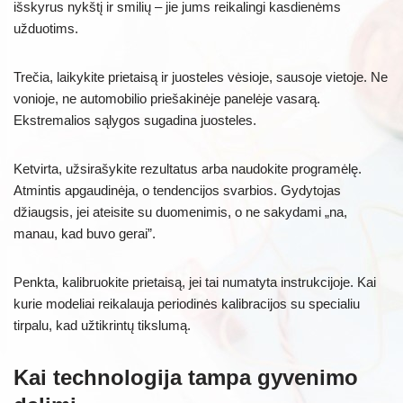
išskyrus nykštį ir smilių – jie jums reikalingi kasdienėms
užduotims.
Trečia, laikykite prietaisą ir juosteles vėsioje, sausoje vietoje. Ne
vonioje, ne automobilio priešakinėje panelėje vasarą.
Ekstremalios sąlygos sugadina juosteles.
Ketvirta, užsirašykite rezultatus arba naudokite programėlę.
Atmintis apgaudinėja, o tendencijos svarbios. Gydytojas
džiaugsis, jei ateisite su duomenimis, o ne sakydami „na,
manau, kad buvo gerai”.
Penkta, kalibruokite prietaisą, jei tai numatyta instrukcijoje. Kai
kurie modeliai reikalauja periodinės kalibracijos su specialiu
tirpalu, kad užtikrintų tikslumą.
Kai technologija tampa gyvenimo