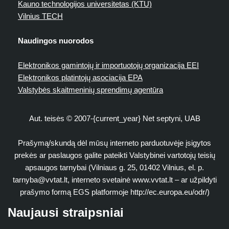
Kauno technologijos universitetas (KTU)
Vilnius TECH
Naudingos nuorodos
Elektronikos gamintojų ir importuotojų organizacija EEI
Elektronikos platintojų asociacija EPA
Valstybės skaitmeninių sprendimų agentūra
Aut. teisės © 2007-{current_year} Net septyni, UAB
Prašymą/skundą dėl mūsų interneto parduotuvėje įsigytos
prekės ar paslaugos galite pateikti Valstybinei vartotojų teisių
apsaugos tarnybai (Vilniaus g. 25, 01402 Vilnius, el. p.
tarnyba@vvtat.lt
, interneto svetainė www.vvtat.lt – ar užpildyti
prašymo formą EGS platformoje http://ec.europa.eu/odr/)
Naujausi straipsniai