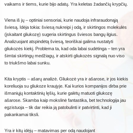
vaikams ir tiems, kurie bijo adatų. Yra keletas žadančių krypčių.
Viena iš jų – optiniai sensoriai, kurie naudoja infraraudonąją
šviesą. Idėja tokia: šviesą nukreipi į odą, ir skirtingos molekulės
(įskaitant gliukozę) sugeria skirtingus šviesos bangų ilgius.
Analizuojant atspindėtą šviesą, teoriškai galima nustatyti
gliukozės kiekį. Problema ta, kad oda labai sudėtinga – ten yra
šimtai skirtingų medžiagų, ir atskirti gliukozės signalą nuo viso
to triukšmo labai sunku.
Kita kryptis – ašarų analizė. Gliukozė yra ir ašarose, ir jos kiekis
koreliuoja su gliukoze kraujyje. Kai kurios kompanijos dirba prie
išmaniųjų kontaktinių lęšių, kurie galėtų matuoti gliukozę
ašarose. Skamba kaip mokslinė fantastika, bet technologija jau
egzistuoja – tik dar reikia ją patobulinti ir patvirtinti, kad ji
pakankamai tiksli.
Yra ir kitų idėjų – matavimas per odą naudojant