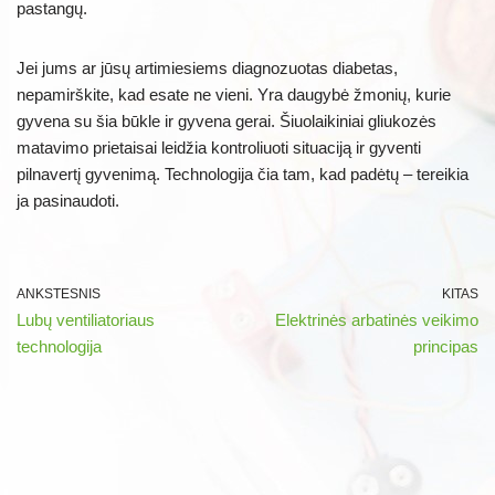
pastangų.
Jei jums ar jūsų artimiesiems diagnozuotas diabetas,
nepamirškite, kad esate ne vieni. Yra daugybė žmonių, kurie
gyvena su šia būkle ir gyvena gerai. Šiuolaikiniai gliukozės
matavimo prietaisai leidžia kontroliuoti situaciją ir gyventi
pilnavertį gyvenimą. Technologija čia tam, kad padėtų – tereikia
ja pasinaudoti.
ANKSTESNIS
KITAS
Lubų ventiliatoriaus
Elektrinės arbatinės veikimo
technologija
principas