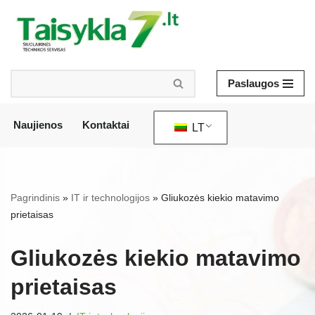
Pereiti
prie
turinio
Paslaugos
Naujienos
Kontaktai
LT
/
Pagrindinis
»
IT ir technologijos
»
Gliukozės kiekio matavimo
prietaisas
Gliukozės kiekio matavimo
prietaisas