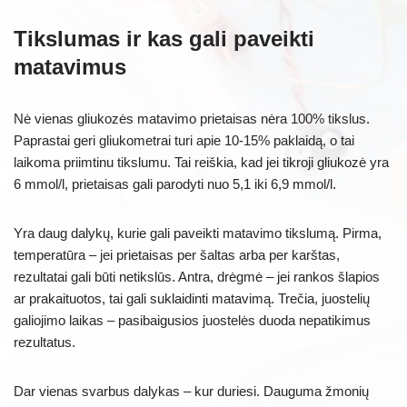
Tikslumas ir kas gali paveikti
matavimus
Nė vienas gliukozės matavimo prietaisas nėra 100% tikslus.
Paprastai geri gliukometrai turi apie 10-15% paklaidą, o tai
laikoma priimtinu tikslumu. Tai reiškia, kad jei tikroji gliukozė yra
6 mmol/l, prietaisas gali parodyti nuo 5,1 iki 6,9 mmol/l.
Yra daug dalykų, kurie gali paveikti matavimo tikslumą. Pirma,
temperatūra – jei prietaisas per šaltas arba per karštas,
rezultatai gali būti netikslūs. Antra, drėgmė – jei rankos šlapios
ar prakaituotos, tai gali suklaidinti matavimą. Trečia, juostelių
galiojimo laikas – pasibaigusios juostelės duoda nepatikimus
rezultatus.
Dar vienas svarbus dalykas – kur duriesi. Dauguma žmonių