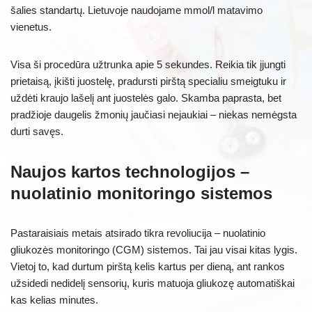
šalies standartų. Lietuvoje naudojame mmol/l matavimo
vienetus.
Visa ši procedūra užtrunka apie 5 sekundes. Reikia tik įjungti
prietaisą, įkišti juostelę, pradursti pirštą specialiu smeigtuku ir
uždėti kraujo lašelį ant juostelės galo. Skamba paprasta, bet
pradžioje daugelis žmonių jaučiasi nejaukiai – niekas nemėgsta
durti savęs.
Naujos kartos technologijos –
nuolatinio monitoringo sistemos
Pastaraisiais metais atsirado tikra revoliucija – nuolatinio
gliukozės monitoringo (CGM) sistemos. Tai jau visai kitas lygis.
Vietoj to, kad durtum pirštą kelis kartus per dieną, ant rankos
užsidedi nedidelį sensorių, kuris matuoja gliukozę automatiškai
kas kelias minutes.