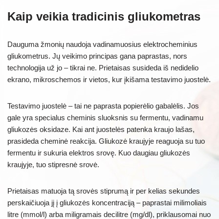
Kaip veikia tradicinis gliukometras
Dauguma žmonių naudoja vadinamuosius elektrocheminius
gliukometrus. Jų veikimo principas gana paprastas, nors
technologija už jo – tikrai ne. Prietaisas susideda iš nedidelio
ekrano, mikroschemos ir vietos, kur įkišama testavimo juostelė.
Testavimo juostelė – tai ne paprasta popierėlio gabalėlis. Jos
gale yra specialus cheminis sluoksnis su fermentu, vadinamu
gliukozės oksidaze. Kai ant juostelės patenka kraujo lašas,
prasideda cheminė reakcija. Gliukozė kraujyje reaguoja su tuo
fermentu ir sukuria elektros srovę. Kuo daugiau gliukozės
kraujyje, tuo stipresnė srovė.
Prietaisas matuoja tą srovės stiprumą ir per kelias sekundes
perskaičiuoja jį į gliukozės koncentraciją – paprastai milimoliais
litre (mmol/l) arba miligramais decilitre (mg/dl), priklausomai nuo