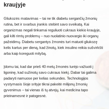
kraujyje
Gliukozės matavimas – tai ne tik diabetu sergančių žmonių
rutina, bet ir svarbus įrankis stebint savo sveikatą. Kai
organizmas negali tinkamai reguliuoti cukraus kiekio kraujyje,
gali kilti rimtų problemų – nuo nuolatinio nuovargio iki organų
pažeidimų. Diabetu sergantys žmonės turi matuoti gliukozę
kelis kartus per dieną, kad žinotų, kiek insulino reikia sušvirkšti
arba kaip koreguoti mitybą.
Įdomu tai, kad dar prieš 40 metų žmonės turėjo važiuoti į
ligoninę, kad sužinotų savo cukraus kiekį. Dabar tai galima
padaryti namuose per kelias sekundes. Technologijos
vystymasis šioje srityje tikrai pakeitė milijonų žmonių
gyvenimus – tai vienas iš tų atvejų, kai medicina tapo
prieinamesnė ir patogesnė.