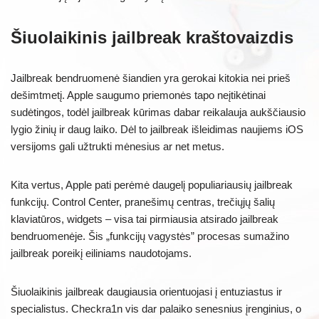
Šiuolaikinis jailbreak kraštovaizdis
Jailbreak bendruomenė šiandien yra gerokai kitokia nei prieš
dešimtmetį. Apple saugumo priemonės tapo neįtikėtinai
sudėtingos, todėl jailbreak kūrimas dabar reikalauja aukščiausio
lygio žinių ir daug laiko. Dėl to jailbreak išleidimas naujiems iOS
versijoms gali užtrukti mėnesius ar net metus.
Kita vertus, Apple pati perėmė daugelį populiariausių jailbreak
funkcijų. Control Center, pranešimų centras, trečiųjų šalių
klaviatūros, widgets – visa tai pirmiausia atsirado jailbreak
bendruomenėje. Šis „funkcijų vagystės” procesas sumažino
jailbreak poreikį eiliniams naudotojams.
Šiuolaikinis jailbreak daugiausia orientuojasi į entuziastus ir
specialistus. Checkra1n vis dar palaiko senesnius įrenginius, o