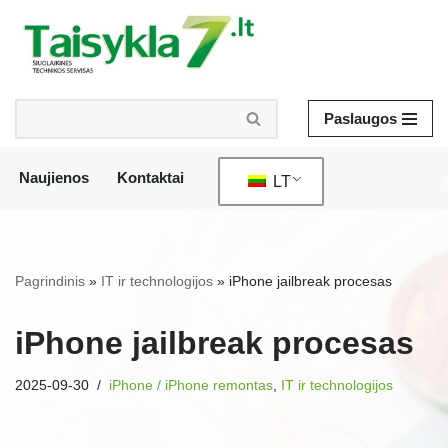
Pereiti
prie
turinio
Paslaugos
Naujienos
Kontaktai
LT
/
Pagrindinis
»
IT ir technologijos
»
iPhone jailbreak procesas
iPhone jailbreak procesas
2025-09-30
iPhone / iPhone remontas
,
IT ir technologijos