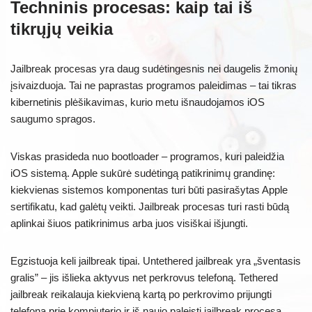
Techninis procesas: kaip tai iš
tikrųjų veikia
Jailbreak procesas yra daug sudėtingesnis nei daugelis žmonių
įsivaizduoja. Tai ne paprastas programos paleidimas – tai tikras
kibernetinis plėšikavimas, kurio metu išnaudojamos iOS
saugumo spragos.
Viskas prasideda nuo bootloader – programos, kuri paleidžia
iOS sistemą. Apple sukūrė sudėtingą patikrinimų grandinę:
kiekvienas sistemos komponentas turi būti pasirašytas Apple
sertifikatu, kad galėtų veikti. Jailbreak procesas turi rasti būdą
aplinkai šiuos patikrinimus arba juos visiškai išjungti.
Egzistuoja keli jailbreak tipai. Untethered jailbreak yra „šventasis
gralis” – jis išlieka aktyvus net perkrovus telefoną. Tethered
jailbreak reikalauja kiekvieną kartą po perkrovimo prijungti
telefoną prie kompiuterio ir iš naujo paleisti jailbreak procesą.