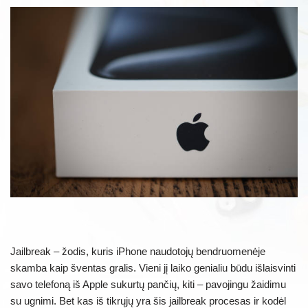
Jailbreak – žodis, kuris iPhone naudotojų bendruomenėje
skamba kaip šventas gralis. Vieni jį laiko genialiu būdu išlaisvinti
savo telefoną iš Apple sukurtų pančių, kiti – pavojingu žaidimu
su ugnimi. Bet kas iš tikrųjų yra šis jailbreak procesas ir kodėl