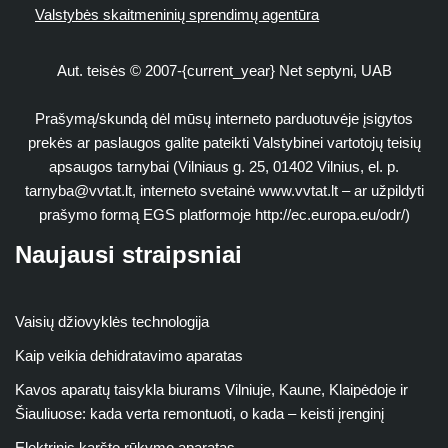
Valstybės skaitmeninių sprendimų agentūra
Aut. teisės © 2007-{current_year} Net septyni, UAB
Prašymą/skundą dėl mūsų interneto parduotuvėje įsigytos
prekės ar paslaugos galite pateikti Valstybinei vartotojų teisių
apsaugos tarnybai (Vilniaus g. 25, 01402 Vilnius, el. p.
tarnyba@vvtat.lt
, interneto svetainė www.vvtat.lt – ar užpildyti
prašymo formą EGS platformoje http://ec.europa.eu/odr/)
Naujausi straipsniai
Vaisių džiovyklės technologija
Kaip veikia dehidratavimo aparatas
Kavos aparatų taisykla biurams Vilniuje, Kaune, Klaipėdoje ir
Šiauliuose: kada verta remontuoti, o kada – keisti įrenginį
Elektrinis karšto rūkymo aparatas