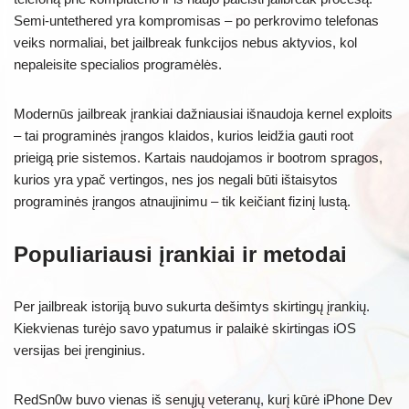
Semi-untethered yra kompromisas – po perkrovimo telefonas
veiks normaliai, bet jailbreak funkcijos nebus aktyvios, kol
nepaleisite specialios programėlės.
Modernūs jailbreak įrankiai dažniausiai išnaudoja kernel exploits
– tai programinės įrangos klaidos, kurios leidžia gauti root
prieigą prie sistemos. Kartais naudojamos ir bootrom spragos,
kurios yra ypač vertingos, nes jos negali būti ištaisytos
programinės įrangos atnaujinimu – tik keičiant fizinį lustą.
Populiariausi įrankiai ir metodai
Per jailbreak istoriją buvo sukurta dešimtys skirtingų įrankių.
Kiekvienas turėjo savo ypatumus ir palaikė skirtingas iOS
versijas bei įrenginius.
RedSn0w buvo vienas iš senųjų veteranų, kurį kūrė iPhone Dev