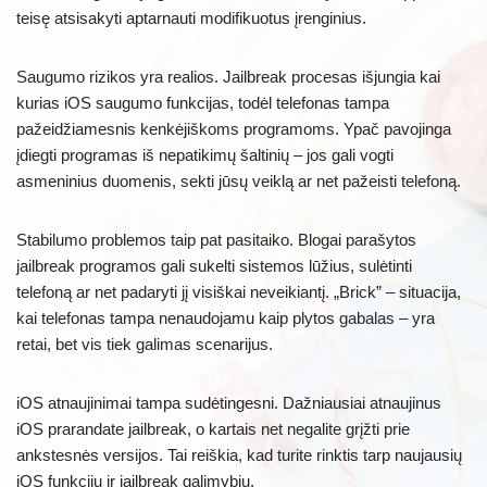
teisę atsisakyti aptarnauti modifikuotus įrenginius.
Saugumo rizikos yra realios. Jailbreak procesas išjungia kai
kurias iOS saugumo funkcijas, todėl telefonas tampa
pažeidžiamesnis kenkėjiškoms programoms. Ypač pavojinga
įdiegti programas iš nepatikimų šaltinių – jos gali vogti
asmeninius duomenis, sekti jūsų veiklą ar net pažeisti telefoną.
Stabilumo problemos taip pat pasitaiko. Blogai parašytos
jailbreak programos gali sukelti sistemos lūžius, sulėtinti
telefoną ar net padaryti jį visiškai neveikiantį. „Brick” – situacija,
kai telefonas tampa nenaudojamu kaip plytos gabalas – yra
retai, bet vis tiek galimas scenarijus.
iOS atnaujinimai tampa sudėtingesni. Dažniausiai atnaujinus
iOS prarandate jailbreak, o kartais net negalite grįžti prie
ankstesnės versijos. Tai reiškia, kad turite rinktis tarp naujausių
iOS funkcijų ir jailbreak galimybių.