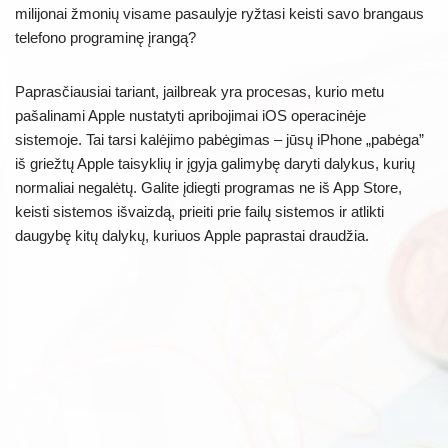
milijonai žmonių visame pasaulyje ryžtasi keisti savo brangaus
telefono programinę įrangą?
Paprasčiausiai tariant, jailbreak yra procesas, kurio metu
pašalinami Apple nustatyti apribojimai iOS operacinėje
sistemoje. Tai tarsi kalėjimo pabėgimas – jūsų iPhone „pabėga”
iš griežtų Apple taisyklių ir įgyja galimybę daryti dalykus, kurių
normaliai negalėtų. Galite įdiegti programas ne iš App Store,
keisti sistemos išvaizdą, prieiti prie failų sistemos ir atlikti
daugybę kitų dalykų, kuriuos Apple paprastai draudžia.