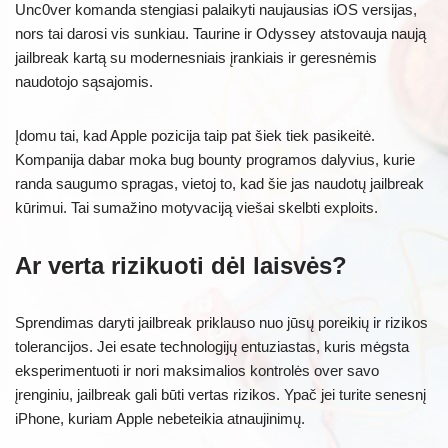
Unc0ver komanda stengiasi palaikyti naujausias iOS versijas,
nors tai darosi vis sunkiau. Taurine ir Odyssey atstovauja naują
jailbreak kartą su modernesniais įrankiais ir geresnėmis
naudotojo sąsajomis.
Įdomu tai, kad Apple pozicija taip pat šiek tiek pasikeitė.
Kompanija dabar moka bug bounty programos dalyvius, kurie
randa saugumo spragas, vietoj to, kad šie jas naudotų jailbreak
kūrimui. Tai sumažino motyvaciją viešai skelbti exploits.
Ar verta rizikuoti dėl laisvės?
Sprendimas daryti jailbreak priklauso nuo jūsų poreikių ir rizikos
tolerancijos. Jei esate technologijų entuziastas, kuris mėgsta
eksperimentuoti ir nori maksimalios kontrolės over savo
įrenginiu, jailbreak gali būti vertas rizikos. Ypač jei turite senesnį
iPhone, kuriam Apple nebeteikia atnaujinimų.