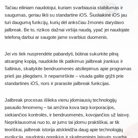
Tačiau eiliniam naudotojui, kuriam svarbiausia stabilumas ir
saugumas, geriau likti su standartine iOS. Šiuolaikinė iOS jau
turi daugumą funkcijų, kurių dėl anksčiau žmonės darydavo
jailbreak. Be to, rizikos dažnai viršija naudą, ypač jei naudojate
telefoną darbui ar saugote jame svarbius duomenis.
Jei vis tiek nusprendėte pabandyti, būtinai sukurkite pilną
atsarginę kopiją, naudokite tik patikimus jailbreak įrankius ir
šaltinius, skaitykite bendruomenės atsiliepimus apie programas
prieš jas įdiegdami. Ir nepamirškite – visada galite grįžti prie
standartinės iOS, nors ir prarasite jailbreak funkcijas.
Jailbreak procesas išlieka vienu įdomiausių technologijų
pasaulio fenomenų – tai amžina kova tarp korporacijos,
siekiančios kontrolės, ir bendruomenės, kovojančios už laisvę.
Nepriklausomai nuo to, ar jums tai įdomu praktiškai, ar tik
teoriškai, jailbreak istorija atskleidžia daug apie technologijų
evoliuciją, naudotojų poreikius ir skaitmeninės laisvės svarbą