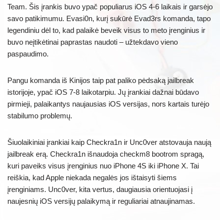
Team. Šis įrankis buvo ypač populiarus iOS 4-6 laikais ir garsėjo
savo patikimumu. Evasi0n, kurį sukūrė Evad3rs komanda, tapo
legendiniu dėl to, kad palaikė beveik visus to meto įrenginius ir
buvo neįtikėtinai paprastas naudoti – užtekdavo vieno
paspaudimo.
Pangu komanda iš Kinijos taip pat paliko pėdsaką jailbreak
istorijoje, ypač iOS 7-8 laikotarpiu. Jų įrankiai dažnai būdavo
pirmieji, palaikantys naujausias iOS versijas, nors kartais turėjo
stabilumo problemų.
Šiuolaikiniai įrankiai kaip Checkra1n ir Unc0ver atstovauja naują
jailbreak erą. Checkra1n išnaudoja checkm8 bootrom spragą,
kuri paveiks visus įrenginius nuo iPhone 4S iki iPhone X. Tai
reiškia, kad Apple niekada negalės jos ištaisyti šiems
įrenginiams. Unc0ver, kita vertus, daugiausia orientuojasi į
naujesnių iOS versijų palaikymą ir reguliariai atnaujinamas.