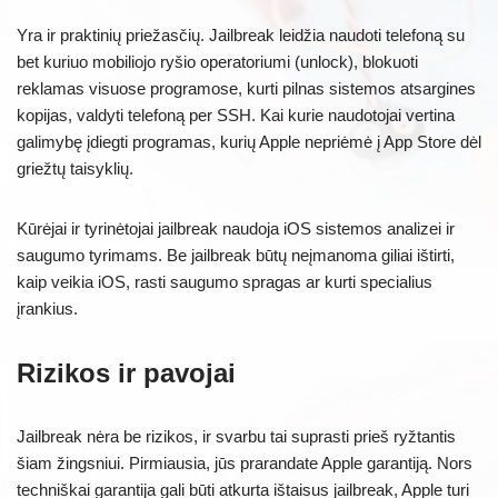
Yra ir praktinių priežasčių. Jailbreak leidžia naudoti telefoną su
bet kuriuo mobiliojo ryšio operatoriumi (unlock), blokuoti
reklamas visuose programose, kurti pilnas sistemos atsargines
kopijas, valdyti telefoną per SSH. Kai kurie naudotojai vertina
galimybę įdiegti programas, kurių Apple nepriėmė į App Store dėl
griežtų taisyklių.
Kūrėjai ir tyrinėtojai jailbreak naudoja iOS sistemos analizei ir
saugumo tyrimams. Be jailbreak būtų neįmanoma giliai ištirti,
kaip veikia iOS, rasti saugumo spragas ar kurti specialius
įrankius.
Rizikos ir pavojai
Jailbreak nėra be rizikos, ir svarbu tai suprasti prieš ryžtantis
šiam žingsniui. Pirmiausia, jūs prarandate Apple garantiją. Nors
techniškai garantija gali būti atkurta ištaisus jailbreak, Apple turi