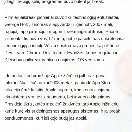
įdiegti trečiųjų šalių programas buvo būtent jailbreak.
Pirmieji jailbreak pionieriai buvo tikri technologijų entuziastai.
George Hotz, žinomas slapyvardžiu „geohot”, 2007 metų
rugpjūtį tapo pirmuoju žmogumi, sėkmingai atlikusiu iPhone
jailbreak. Jis buvo vos 17 metų, bet jo pasiekimas sukrėtė visą
technologijų pasaulį. Vėliau susiformavo grupės kaip iPhone
Dev Team, Chronic Dev Team ir Evad3rs, kurios reguliariai
išleisdavo jailbreak įrankius naujiems iOS versijoms.
Įdomu tai, kad pradžioje Apple žiūrėjo į jailbreak gana
tolerantiškai. Tačiau kai 2008 metais pasirodė App Store,
situacija ėmė keistis. Apple suprato, kad kontroliuojama
ekosistema yra ne tik saugumo, bet ir verslo klausimas.
Prasidėjo tikra „katės ir pelės” žaidynės tarp Apple inžinierių,
kurie kūrė vis sudėtingesnes apsaugos sistemas, ir jailbreak
bendruomenės, kuri ieškojo būdų jas apeiti.