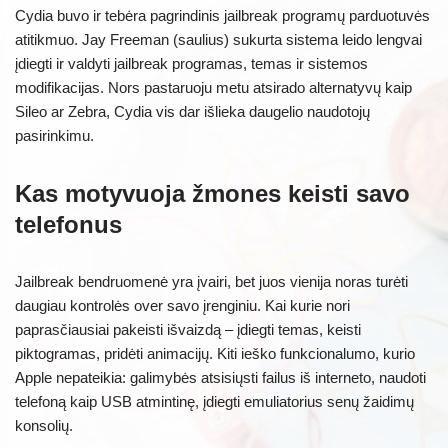
Cydia buvo ir tebėra pagrindinis jailbreak programų parduotuvės
atitikmuo. Jay Freeman (saulius) sukurta sistema leido lengvai
įdiegti ir valdyti jailbreak programas, temas ir sistemos
modifikacijas. Nors pastaruoju metu atsirado alternatyvų kaip
Sileo ar Zebra, Cydia vis dar išlieka daugelio naudotojų
pasirinkimu.
Kas motyvuoja žmones keisti savo
telefonus
Jailbreak bendruomenė yra įvairi, bet juos vienija noras turėti
daugiau kontrolės over savo įrenginiu. Kai kurie nori
paprasčiausiai pakeisti išvaizdą – įdiegti temas, keisti
piktogramas, pridėti animacijų. Kiti ieško funkcionalumo, kurio
Apple nepateikia: galimybės atsisiųsti failus iš interneto, naudoti
telefoną kaip USB atmintinę, įdiegti emuliatorius senų žaidimų
konsolių.