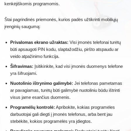
kenkėjiškomis programomis.
Štai pagrindinės priemonės, kurios padės užtikrinti mobiliųjų
įrenginių saugumą:
Privalomas ekrano užraktas:
Visi įmonės telefonai turėtų
būti apsaugoti PIN kodu, slaptažodžiu, piršto atspaudu ar
veido atpažinimo funkcija.
Šifravimas:
Įsitikinkite, kad visi įmonės duomenys telefone
yra šifruojami.
Nuotolinio ištrynimo galimybė:
Jei telefonas pametamas
ar pavagiamas, turėtų būti galimybė nuotoliniu būdu ištrinti
visus jame esančius duomenis.
Programėlių kontrolė:
Apribokite, kokias programėles
darbuotojai gali diegti į įmonės telefonus, arba bent jau
stebėkite, kokios programėlės yra įdiegtos.