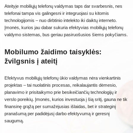
Ateityje mobiliųjų telefonų valdymas taps dar svarbesnis, nes
telefonai tampa vis galingesni ir integruojasi su kitomis
technologijomis – nuo dirbtinio intelekto iki daiktų interneto.
Įmonės, kurios jau dabar sukuria efektyvias mobiliųjų telefonų
valdymo sistemas, bus geriau pasiruošusios šiems pokyčiams.
Mobilumo žaidimo taisyklės:
žvilgsnis į ateitį
Efektyvus mobiliųjų telefonų ūkio valdymas nėra vienkartinis
projektas – tai nuolatinis procesas, reikalaujantis dėmesio,
planavimo ir prisitaikymo prie besikeičiančių technologijų ir
verslo poreikių. Įmonės, kurios investuoja į šią sritį, gauna ne tik
finansinę grąžą per sumažėjusias išlaidas, bet ir strateginį
pranašumą per padidėjusį darbo efektyvumą ir geresnį
saugumą.