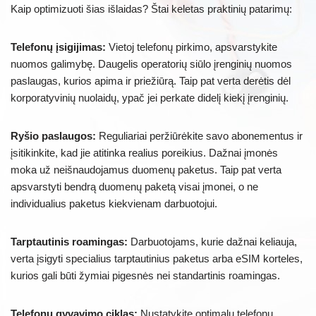
Kaip optimizuoti šias išlaidas? Štai keletas praktinių patarimų:
Telefonų įsigijimas:
Vietoj telefonų pirkimo, apsvarstykite
nuomos galimybę. Daugelis operatorių siūlo įrenginių nuomos
paslaugas, kurios apima ir priežiūrą. Taip pat verta derėtis dėl
korporatyvinių nuolaidų, ypač jei perkate didelį kiekį įrenginių.
Ryšio paslaugos:
Reguliariai peržiūrėkite savo abonementus ir
įsitikinkite, kad jie atitinka realius poreikius. Dažnai įmonės
moka už neišnaudojamus duomenų paketus. Taip pat verta
apsvarstyti bendrą duomenų paketą visai įmonei, o ne
individualius paketus kiekvienam darbuotojui.
Tarptautinis roamingas:
Darbuotojams, kurie dažnai keliauja,
verta įsigyti specialius tarptautinius paketus arba eSIM korteles,
kurios gali būti žymiai pigesnės nei standartinis roamingas.
Telefonų gyvavimo ciklas:
Nustatykite optimalų telefonų