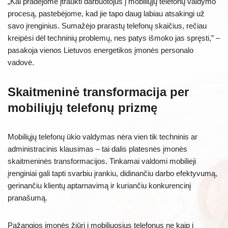
„Kai pradėjome įtraukti darbuotojus į mobiliųjų telefonų valdymo
procesą, pastebėjome, kad jie tapo daug labiau atsakingi už
savo įrenginius. Sumažėjo prarastų telefonų skaičius, rečiau
kreipėsi dėl techninių problemų, nes patys išmoko jas spręsti,” –
pasakoja vienos Lietuvos energetikos įmonės personalo
vadovė.
Skaitmeninė transformacija per
mobiliųjų telefonų prizmę
Mobiliųjų telefonų ūkio valdymas nėra vien tik techninis ar
administracinis klausimas – tai dalis platesnės įmonės
skaitmeninės transformacijos. Tinkamai valdomi mobilieji
įrenginiai gali tapti svarbiu įrankiu, didinančiu darbo efektyvumą,
gerinančiu klientų aptarnavimą ir kuriančiu konkurencinį
pranašumą.
Pažangios įmonės žiūri į mobiliuosius telefonus ne kaip į