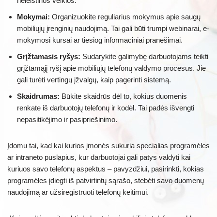
neleistinos veiklos.
Mokymai:
Organizuokite reguliarius mokymus apie saugų
mobiliųjų įrenginių naudojimą. Tai gali būti trumpi webinarai, e-
mokymosi kursai ar tiesiog informaciniai pranešimai.
Grįžtamasis ryšys:
Sudarykite galimybę darbuotojams teikti
grįžtamąjį ryšį apie mobiliųjų telefonų valdymo procesus. Jie
gali turėti vertingų įžvalgų, kaip pagerinti sistemą.
Skaidrumas:
Būkite skaidrūs dėl to, kokius duomenis
renkate iš darbuotojų telefonų ir kodėl. Tai padės išvengti
nepasitikėjimo ir pasipriešinimo.
Įdomu tai, kad kai kurios įmonės sukuria specialias programėles
ar intraneto puslapius, kur darbuotojai gali patys valdyti kai
kuriuos savo telefonų aspektus – pavyzdžiui, pasirinkti, kokias
programėles įdiegti iš patvirtintų sąrašo, stebėti savo duomenų
naudojimą ar užsiregistruoti telefonų keitimui.