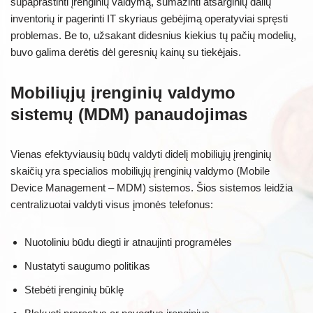
supaprastinti įrenginių valdymą, sumažinti atsarginių dalių
inventorių ir pagerinti IT skyriaus gebėjimą operatyviai spręsti
problemas. Be to, užsakant didesnius kiekius tų pačių modelių,
buvo galima derėtis dėl geresnių kainų su tiekėjais.
Mobiliųjų įrenginių valdymo
sistemų (MDM) panaudojimas
Vienas efektyviausių būdų valdyti didelį mobiliųjų įrenginių
skaičių yra specialios mobiliųjų įrenginių valdymo (Mobile
Device Management – MDM) sistemos. Šios sistemos leidžia
centralizuotai valdyti visus įmonės telefonus:
Nuotoliniu būdu diegti ir atnaujinti programėles
Nustatyti saugumo politikas
Stebėti įrenginių būklę