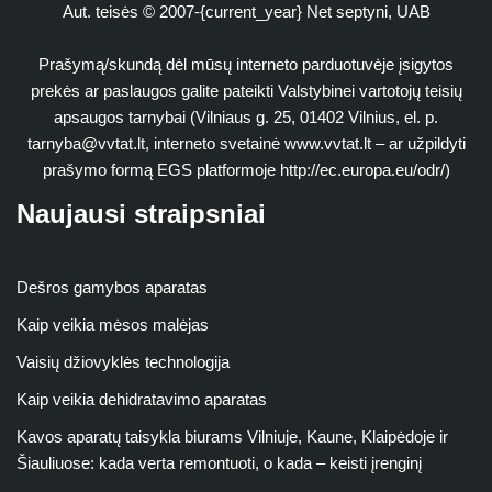
Aut. teisės © 2007-{current_year} Net septyni, UAB
Prašymą/skundą dėl mūsų interneto parduotuvėje įsigytos
prekės ar paslaugos galite pateikti Valstybinei vartotojų teisių
apsaugos tarnybai (Vilniaus g. 25, 01402 Vilnius, el. p.
tarnyba@vvtat.lt
, interneto svetainė www.vvtat.lt – ar užpildyti
prašymo formą EGS platformoje http://ec.europa.eu/odr/)
Naujausi straipsniai
Dešros gamybos aparatas
Kaip veikia mėsos malėjas
Vaisių džiovyklės technologija
Kaip veikia dehidratavimo aparatas
Kavos aparatų taisykla biurams Vilniuje, Kaune, Klaipėdoje ir
Šiauliuose: kada verta remontuoti, o kada – keisti įrenginį