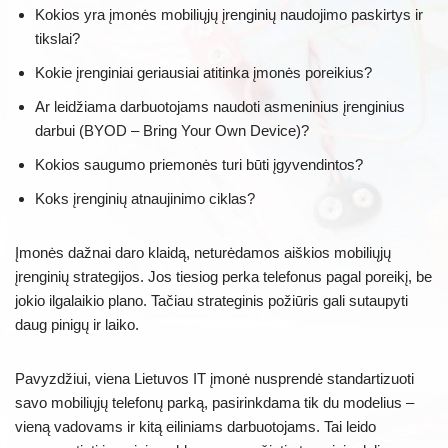
Kokios yra įmonės mobiliųjų įrenginių naudojimo paskirtys ir
tikslai?
Kokie įrenginiai geriausiai atitinka įmonės poreikius?
Ar leidžiama darbuotojams naudoti asmeninius įrenginius
darbui (BYOD – Bring Your Own Device)?
Kokios saugumo priemonės turi būti įgyvendintos?
Koks įrenginių atnaujinimo ciklas?
Įmonės dažnai daro klaidą, neturėdamos aiškios mobiliųjų
įrenginių strategijos. Jos tiesiog perka telefonus pagal poreikį, be
jokio ilgalaikio plano. Tačiau strateginis požiūris gali sutaupyti
daug pinigų ir laiko.
Pavyzdžiui, viena Lietuvos IT įmonė nusprendė standartizuoti
savo mobiliųjų telefonų parką, pasirinkdama tik du modelius –
vieną vadovams ir kitą eiliniams darbuotojams. Tai leido