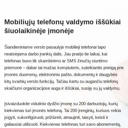
Mobiliųjų telefonų valdymo iššūkiai
šiuolaikinėje įmonėje
Šiandieniniame verslo pasaulyje mobilieji telefonai tapo
neatsiejama darbo įrankių dalis. Jau praėjo tie laikai, kai
telefonas buvo tik skambinimo ar SMS žinučių siuntimo
priemonė – dabar tai mažas kompiuteris, suteikiantis prieigą prie
įmonės duomenų, elektroninio pašto, dokumentų ir daugybės
kitų svarbių verslo funkcijų. Tačiau kartu su augančiu telefonų
skaičiumi organizacijose auga ir iššūkiai, susiję su jų valdymu.
Įsivaizduokite vidutinio dydžio įmonę su 200 darbuotojų, kurių
kiekvienas turi įmonės telefoną. Tai 200 įrenginių, kuriuos reikia
įsigyti, sukonfigūruoti, prižiūrėti, atnaujinti, taisyti, keisti ir
galiausiai utilizuoti. Kiekvienas telefonas turi savo abonementą,