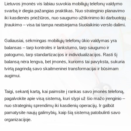
Lietuvos įmonės vis labiau suvokia mobiliųjų telefonų valdymo
svarbą ir diegia pažangias praktikas. Nuo strateginio planavimo
iki kasdienės priežiūros, nuo saugumo užtikrinimo iki darbuotojų
įtraukimo – visa tai tampa neatsiejama šiuolaikinio verslo dalimi.
Galiausiai, sėkmingas mobiliųjų telefonų ūkio valdymas yra
balansas – tarp kontrolės ir lankstumo, tarp saugumo ir
patogumo, tarp standartizacijos ir individualizacijos. Rasti šį
balansą nėra lengva, bet įmonės, kurioms tai pavyksta, sukuria
tvirtą pagrindą savo skaitmeninei transformacijai ir būsimam
augimui.
Taigi, sekantį kartą, kai paimsite į rankas savo įmonės telefoną,
pagalvokite apie visą sistemą, kuri slypi už šio mažo įrenginio –
nuo strateginių sprendimų iki kasdienių operacijų. Ir galbūt
pamatysite naujų galimybių, kaip šią sistemą patobulinti savo
organizacijoje.