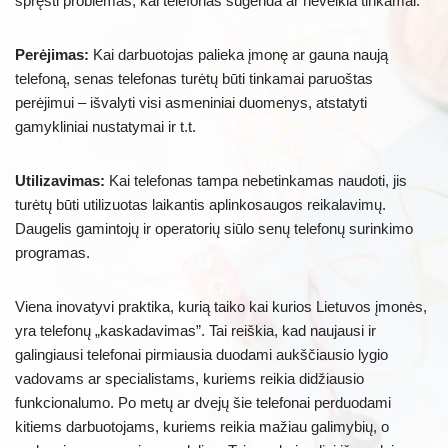
spręsti problemas, kai telefonas sugenda ar neveikia tinkamai.
Perėjimas:
Kai darbuotojas palieka įmonę ar gauna naują
telefoną, senas telefonas turėtų būti tinkamai paruoštas
perėjimui – išvalyti visi asmeniniai duomenys, atstatyti
gamykliniai nustatymai ir t.t.
Utilizavimas:
Kai telefonas tampa nebetinkamas naudoti, jis
turėtų būti utilizuotas laikantis aplinkosaugos reikalavimų.
Daugelis gamintojų ir operatorių siūlo senų telefonų surinkimo
programas.
Viena inovatyvi praktika, kurią taiko kai kurios Lietuvos įmonės,
yra telefonų „kaskadavimas”. Tai reiškia, kad naujausi ir
galingiausi telefonai pirmiausia duodami aukščiausio lygio
vadovams ar specialistams, kuriems reikia didžiausio
funkcionalumo. Po metų ar dvejų šie telefonai perduodami
kitiems darbuotojams, kuriems reikia mažiau galimybių, o