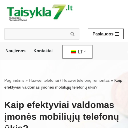
Pereiti
prie
turinio
Paslaugos
Naujienos
Kontaktai
LT
/
Pagrindinis
»
Huawei telefonai / Huawei telefonų remontas
»
Kaip
efektyviai valdomas įmonės mobiliųjų telefonų ūkis?
Kaip efektyviai valdomas
įmonės mobiliųjų telefonų