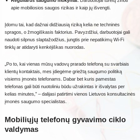
Reguliarūs saugumo mokymai:
Darbuotojai turėtų žinoti
apie mobiliosios saugos rizikas ir kaip jų išvengti.
Įdomu tai, kad dažnai didžiausią riziką kelia ne techninės
spragos, o žmogiškasis faktorius. Pavyzdžiui, darbuotojai gali
naudoti silpnus slaptažodžius, jungtis prie nepatikimų Wi-Fi
tinklų ar atidaryti kenkėjiškas nuorodas.
„Po to, kai vienas mūsų vadovų prarado telefoną su svarbiais
klientų kontaktais, mes įdiegėme griežtą saugumo politiką
visiems įmonės telefonams. Dabar bet kuris pamestas
telefonas gali būti nuotoliniu būdu užrakintas ir išvalytas per
kelias minutes,” – dalijasi patirtimi vienos Lietuvos konsultacinės
įmonės saugumo specialistas.
Mobiliųjų telefonų gyvavimo ciklo
valdymas