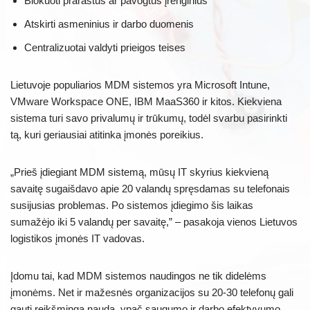
Blokuoti prarastus ar pavogtus įrenginius
Atskirti asmeninius ir darbo duomenis
Centralizuotai valdyti prieigos teises
Lietuvoje populiarios MDM sistemos yra Microsoft Intune,
VMware Workspace ONE, IBM MaaS360 ir kitos. Kiekviena
sistema turi savo privalumų ir trūkumų, todėl svarbu pasirinkti
tą, kuri geriausiai atitinka įmonės poreikius.
„Prieš įdiegiant MDM sistemą, mūsų IT skyrius kiekvieną
savaitę sugaišdavo apie 20 valandų spręsdamas su telefonais
susijusias problemas. Po sistemos įdiegimo šis laikas
sumažėjo iki 5 valandų per savaitę,” – pasakoja vienos Lietuvos
logistikos įmonės IT vadovas.
Įdomu tai, kad MDM sistemos naudingos ne tik didelėms
įmonėms. Net ir mažesnės organizacijos su 20-30 telefonų gali
gauti reikšmingą naudą, ypač saugumo ir darbo efektyvumo