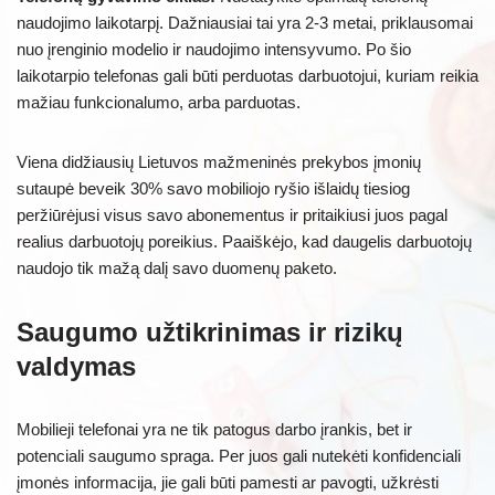
naudojimo laikotarpį. Dažniausiai tai yra 2-3 metai, priklausomai
nuo įrenginio modelio ir naudojimo intensyvumo. Po šio
laikotarpio telefonas gali būti perduotas darbuotojui, kuriam reikia
mažiau funkcionalumo, arba parduotas.
Viena didžiausių Lietuvos mažmeninės prekybos įmonių
sutaupė beveik 30% savo mobiliojo ryšio išlaidų tiesiog
peržiūrėjusi visus savo abonementus ir pritaikiusi juos pagal
realius darbuotojų poreikius. Paaiškėjo, kad daugelis darbuotojų
naudojo tik mažą dalį savo duomenų paketo.
Saugumo užtikrinimas ir rizikų
valdymas
Mobilieji telefonai yra ne tik patogus darbo įrankis, bet ir
potenciali saugumo spraga. Per juos gali nutekėti konfidenciali
įmonės informacija, jie gali būti pamesti ar pavogti, užkrėsti