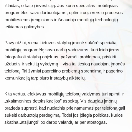
išlaidas, o kaip į investiciją. Jos kuria specialias mobiliąsias
programėles savo darbuotojams, optimizuoja verslo procesus
mobiliesiems įrenginiams ir išnaudoja mobiliųjų technologijų
teikiamas galimybes.
Pavyzdžiui, viena Lietuvos statybų įmonė sukūrė specialią
mobiliąją programėlę savo darbų vadovams, kuri leido jiems
fotografuoti statybų objektus, pažymėti problemas, priskirti
užduotis ir sekti jų vykdymą – visa tai tiesiog naudojant įmonės
telefoną. Tai žymiai pagreitino problemų sprendimą ir pagerino
komunikaciją tarp biuro ir statybų aikštelių.
Kita vertus, efektyvus mobiliųjų telefonų valdymas turi apimti ir
„skaitmeninės detoksikacijos” aspektą. Vis daugiau įmonių
pradeda suprasti, kad nuolatinis prieinamumas per telefoną gali
sukelti darbuotojų perdegimą. Todėl jos įdiegia politikas, kurios
skatina „atsijungti” po darbo valandų ar per atostogas.