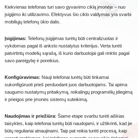
Kiekvienas telefonas turi savo gyvavimo ciklą įmonėje – nuo
įsigijimo iki utilizavimo. Efektyvus šio ciklo valdymas yra svarbi
mobiliųjų telefonų ūkio dalis.
Įsigijimas:
Telefonų įsigijimas turėtų būti centralizuotas ir
vykdomas pagal iš anksto nustatytus kriterijus. Verta turėti
patvirtintų modelių sąrašą, iš kurio darbuotojai gali rinktis pagal
savo pareigybę ir poreikius.
Konfigūravimas:
Nauji telefonai turėtų būti tinkamai
sukonfigūruoti prieš perduodant juos darbuotojams. Tai apima
saugumo nustatymų pritaikymą, reikalingų programėlių įdiegimą
ir prieigos prie įmonės sistemų suteikimą.
Naudojimas ir priežiūra:
Šiame etape svarbu turėti aiškias
taisykles, kaip telefonai turėtų būti naudojami, ir užtikrinti, kad jie
būtų reguliariai atnaujinami. Taip pat reikia turėti procesą, kaip