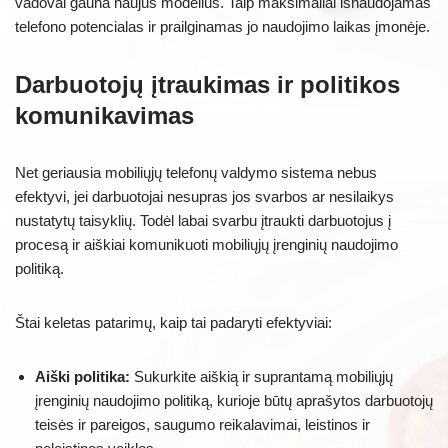
vadovai gauna naujus modelius. Taip maksimaliai išnaudojamas
telefono potencialas ir prailginamas jo naudojimo laikas įmonėje.
Darbuotojų įtraukimas ir politikos
komunikavimas
Net geriausia mobiliųjų telefonų valdymo sistema nebus
efektyvi, jei darbuotojai nesupras jos svarbos ar nesilaikys
nustatytų taisyklių. Todėl labai svarbu įtraukti darbuotojus į
procesą ir aiškiai komunikuoti mobiliųjų įrenginių naudojimo
politiką.
Štai keletas patarimų, kaip tai padaryti efektyviai:
Aiški politika:
Sukurkite aiškią ir suprantamą mobiliųjų
įrenginių naudojimo politiką, kurioje būtų aprašytos darbuotojų
teisės ir pareigos, saugumo reikalavimai, leistinos ir