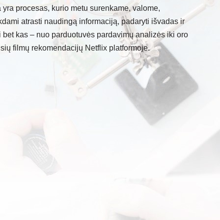
a yra procesas, kurio metu surenkame, valome,
dami atrasti naudingą informaciją, padaryti išvadas ir
ti bet kas – nuo parduotuvės pardavimų analizės iki oro
ių filmų rekomendacijų Netflix platformoje.