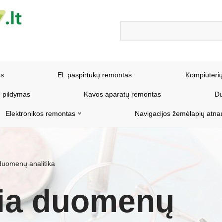
as
El. paspirtukų remontas
Kompiuteri
 pildymas
Kavos aparatų remontas
Du
Elektronikos remontas
Navigacijos žemėlapių atna
 duomenų analitika
kia duomenų