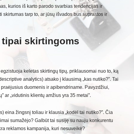
s, kurios iš karto parodo svarbias tendencijas ir
 skirtumas tarp to, ar jūsų išvados bus suprastos ir
s tipai skirtingoms
gzistuoja keletas skirtingų tipų, priklausomai nuo to, ką
escriptive analytics) atsako į klausimą „kas nutiko?”. Tai
į praėjusius duomenis ir apibendriname. Pavyzdžiui,
ar „vidutinis klientų amžius yra 35 metai”.
) eina žingsnį toliau ir klausia „kodėl tai nutiko?”. Čia
vimai sumažėjo? Galbūt tai susiję su nauju konkurentu
ikra reklamos kampanija, kuri nesuveikė?