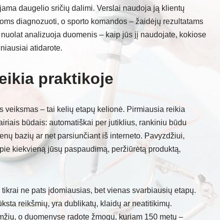
ma daugelio sričių dalimi. Verslai naudoja ją klientų
ligoms diagnozuoti, o sporto komandos – žaidėjų rezultatams
 nuolat analizuoja duomenis – kaip jūs jį naudojate, kokiose
iausiai atidarote.
veikia praktikoje
veiksmas – tai kelių etapų kelionė. Pirmiausia reikia
airiais būdais: automatiškai per jutiklius, rankiniu būdu
enų bazių ar net parsiunčiant iš interneto. Pavyzdžiui,
pie kiekvieną jūsų paspaudimą, peržiūrėtą produktą,
tikrai ne pats įdomiausias, bet vienas svarbiausių etapų.
ta reikšmių, yra dublikatų, klaidų ar neatitikimų.
ų amžių, o duomenyse radote žmogų, kuriam 150 metų –