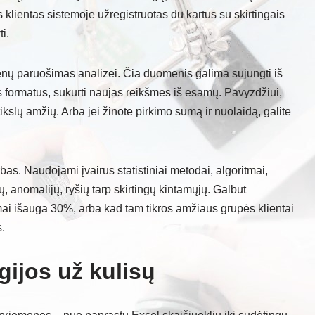
s klientas sistemoje užregistruotas du kartus su skirtingais
ti.
nų paruošimas analizei. Čia duomenis galima sujungti iš
mus formatus, sukurti naujas reikšmes iš esamų. Pavyzdžiui,
 tikslų amžių. Arba jei žinote pirkimo sumą ir nuolaidą, galite
rbas. Naudojami įvairūs statistiniai metodai, algoritmai,
ų, anomalijų, ryšių tarp skirtingų kintamųjų. Galbūt
ai išauga 30%, arba kad tam tikros amžiaus grupės klientai
.
ogijos už kulisų