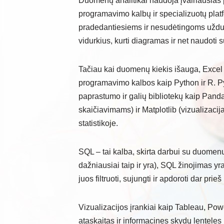
Duomenų analitikai naudoja įvairiausias 
programavimo kalbų ir specializuotų platf
pradedantiesiems ir nesudėtingoms užduot
vidurkius, kurti diagramas ir net naudoti
Tačiau kai duomenų kiekis išauga, Excel 
programavimo kalbos kaip Python ir R. P
paprastumo ir galių bibliotekų kaip Pa
skaičiavimams) ir Matplotlib (vizualizacij
statistikoje.
SQL – tai kalba, skirta darbui su duom
dažniausiai taip ir yra), SQL žinojimas yra
juos filtruoti, sujungti ir apdoroti dar prie
Vizualizacijos įrankiai kaip Tableau, Powe
ataskaitas ir informacines skydų lenteles 