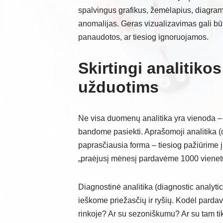
spalvingus grafikus, žemėlapius, diagrama
anomalijas. Geras vizualizavimas gali būti
panaudotos, ar tiesiog ignoruojamos.
Skirtingi analitiko
užduotims
Ne visa duomenų analitika yra vienoda – e
bandome pasiekti. Aprašomoji analitika (d
paprasčiausia forma – tiesiog pažiūrime 
„praėjusį mėnesį pardavėme 1000 vienetų” 
Diagnostinė analitika (diagnostic analytics
ieškome priežasčių ir ryšių. Kodėl parda
rinkoje? Ar su sezoniškumu? Ar su tam t