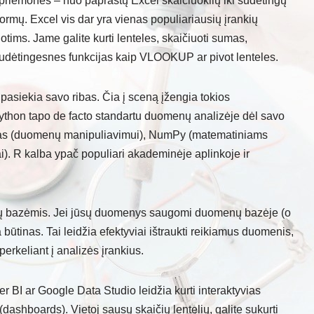
priemones – nuo paprastų Excel skaičiuoklių iki sudėtingų
ormų. Excel vis dar yra vienas populiariausių įrankių
ims. Jame galite kurti lenteles, skaičiuoti sumas,
 sudėtingesnes funkcijas kaip VLOOKUP ar pivot lenteles.
pasiekia savo ribas. Čia į sceną įžengia tokios
ython tapo de facto standartu duomenų analizėje dėl savo
ndas (duomenų manipuliavimui), NumPy (matematiniams
ai). R kalba ypač populiari akademinėje aplinkoje ir
enų bazėmis. Jei jūsų duomenys saugomi duomenų bazėje (o
 būtinas. Tai leidžia efektyviai ištraukti reikiamus duomenis,
š perkeliant į analizės įrankius.
r BI ar Google Data Studio leidžia kurti interaktyvias
(dashboards). Vietoj sausų skaičių lentelių, galite sukurti