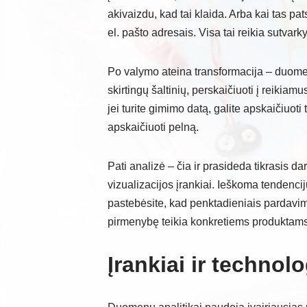
akivaizdu, kad tai klaida. Arba kai tas pat
el. pašto adresais. Visa tai reikia sutvarky
Po valymo ateina transformacija – duome
skirtingų šaltinių, perskaičiuoti į reikia
jei turite gimimo datą, galite apskaičiuoti
apskaičiuoti pelną.
Pati analizė – čia ir prasideda tikrasis da
vizualizacijos įrankiai. Ieškoma tendencij
pastebėsite, kad penktadieniais pardavim
pirmenybę teikia konkretiems produktams
Įrankiai ir technol