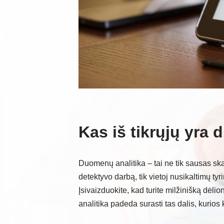
Kas iš tikrųjų yra
Duomenų analitika – tai ne tik sausas ska
detektyvo darbą, tik vietoj nusikaltimų t
Įsivaizduokite, kad turite milžinišką dėl
analitika padeda surasti tas dalis, kurio