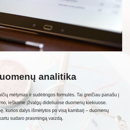
 duomenų analitika
ičių mėtymas ir sudėtingos formulės. Tai greičiau panašu į
yrimo, ieškome įžvalgų dideliuose duomenų kiekiuose.
ionę, kurios dalys išmėtytos po visą kambarį – duomenų
s kartu sudaro prasmingą vaizdą.