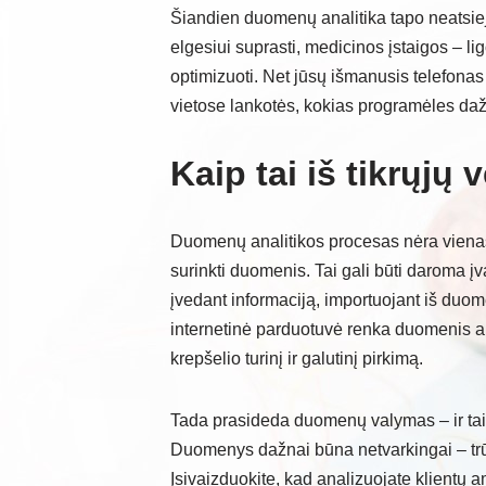
Šiandien duomenų analitika tapo neatsieja
elgesiui suprasti, medicinos įstaigos – 
optimizuoti. Net jūsų išmanusis telefonas
vietose lankotės, kokias programėles dažn
Kaip tai iš tikrųjų 
Duomenų analitikos procesas nėra vienas 
surinkti duomenis. Tai gali būti daroma įv
įvedant informaciją, importuojant iš duom
internetinė parduotuvė renka duomenis a
krepšelio turinį ir galutinį pirkimą.
Tada prasideda duomenų valymas – ir tai 
Duomenys dažnai būna netvarkingai – trūks
Įsivaizduokite, kad analizuojate klient