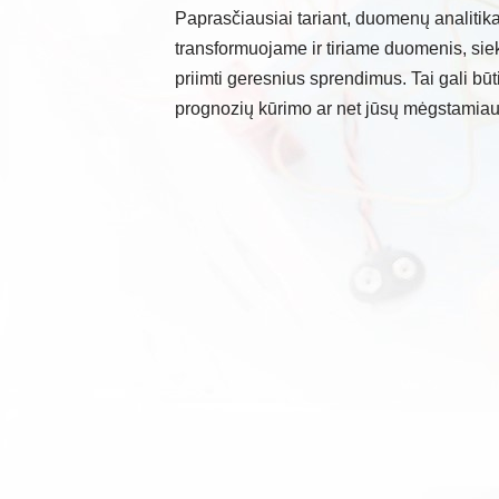
Paprasčiausiai tariant, duomenų analitik
transformuojame ir tiriame duomenis, siek
priimti geresnius sprendimus. Tai gali bū
prognozių kūrimo ar net jūsų mėgstamiaus