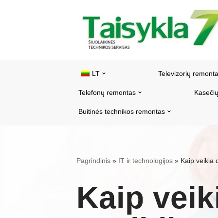
Pereiti
prie
turinio
LT
Televizorių remont
Telefonų remontas
Kasečių
Buitinės technikos remontas
Pagrindinis
»
IT ir technologijos
»
Kaip veikia
Kaip vei