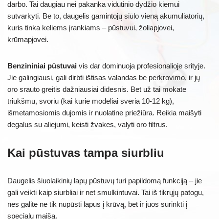
darbo. Tai daugiau nei pakanka vidutinio dydžio kiemui
sutvarkyti. Be to, daugelis gamintojų siūlo vieną akumuliatorių,
kuris tinka keliems įrankiams – pūstuvui, žoliapjovei,
krūmapjovei.
Benzininiai pūstuvai
vis dar dominuoja profesionalioje srityje.
Jie galingiausi, gali dirbti ištisas valandas be perkrovimo, ir jų
oro srauto greitis dažniausiai didesnis. Bet už tai mokate
triukšmu, svoriu (kai kurie modeliai sveria 10-12 kg),
išmetamosiomis dujomis ir nuolatine priežiūra. Reikia maišyti
degalus su aliejumi, keisti žvakes, valyti oro filtrus.
Kai pūstuvas tampa siurbliu
Daugelis šiuolaikinių lapų pūstuvų turi papildomą funkciją – jie
gali veikti kaip siurbliai ir net smulkintuvai. Tai iš tikrųjų patogu,
nes galite ne tik nupūsti lapus į krūvą, bet ir juos surinkti į
specialų maišą.