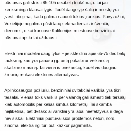
pūstuvas gali sklisti 95-105 decibelų triukšmą, o tai jau
kenksminga klausai lygis. Todėl daugelyje šalių ir miestų yra
įvesti ribojimai, kada galima naudoti tokius įrankius. Pavyzdžiui,
Vokietijoje negalima pūsti lapų sekmadieniais ir švenčių
dienomis, o kai kuriuose Kalifornijos miestuose benzininiai
pūstuvai apskritai uždrausti.
Elektriniai modeliai daug tylūs – jie skleidžia apie 65-75 decibelų
triukšmą, kas yra panašu į įprastą pokalbį ar veikiančią
skalbimo mašiną. Tai viena iš priežasčių, kodėl vis daugiau
žmonių renkasi elektrines alternatyvas.
Aplinkosaugos požiūriu, benzininiai dvitakčiai varikliai yra tikri
teršalai. Vienas toks variklis per valandą gali išmesti tiek teršalų,
kiek automobilis per kelias šimtus kilometrų. Tai skamba
neįtikėtinai, bet dvitakčiai varikliai yra labai neefektyvūs ir dega
nevisiškai. Elektriniai pūstuvai šios problemos neturi, nors,
žinoma, elektra irgi turi būti kažkur pagaminta.