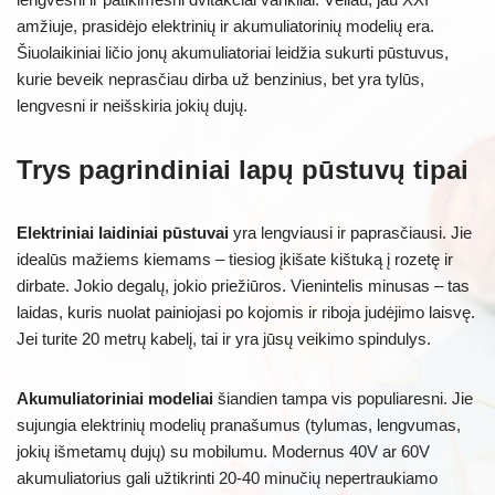
amžiuje, prasidėjo elektrinių ir akumuliatorinių modelių era.
Šiuolaikiniai ličio jonų akumuliatoriai leidžia sukurti pūstuvus,
kurie beveik neprasčiau dirba už benzinius, bet yra tylūs,
lengvesni ir neišskiria jokių dujų.
Trys pagrindiniai lapų pūstuvų tipai
Elektriniai laidiniai pūstuvai
yra lengviausi ir paprasčiausi. Jie
idealūs mažiems kiemams – tiesiog įkišate kištuką į rozetę ir
dirbate. Jokio degalų, jokio priežiūros. Vienintelis minusas – tas
laidas, kuris nuolat painiojasi po kojomis ir riboja judėjimo laisvę.
Jei turite 20 metrų kabelį, tai ir yra jūsų veikimo spindulys.
Akumuliatoriniai modeliai
šiandien tampa vis populiaresni. Jie
sujungia elektrinių modelių pranašumus (tylumas, lengvumas,
jokių išmetamų dujų) su mobilumu. Modernus 40V ar 60V
akumuliatorius gali užtikrinti 20-40 minučių nepertraukiamo