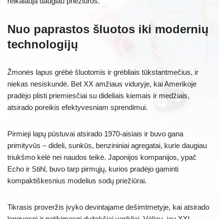
reikalauja daugiau priežiūros.
Nuo paprastos šluotos iki modernių
technologijų
Žmonės lapus grėbė šluotomis ir grėbliais tūkstantmečius, ir
niekas nesiskundė. Bet XX amžiaus viduryje, kai Amerikoje
pradėjo plisti priemiesčiai su dideliais kiemais ir medžiais,
atsirado poreikis efektyvesniam sprendimui.
Pirmieji lapų pūstuvai atsirado 1970-aisiais ir buvo gana
primityvūs – dideli, sunkūs, benzininiai agregatai, kurie daugiau
triukšmo kėlė nei naudos teikė. Japonijos kompanijos, ypač
Echo ir Stihl, buvo tarp pirmųjų, kurios pradėjo gaminti
kompaktiškesnius modelius sodų priežiūrai.
Tikrasis proveržis įvyko devintajame dešimtmetyje, kai atsirado
lengvesni ir patikimesni dvitakčiai varikliai. Vėliau, jau XXI