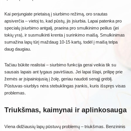
Kai perjungiate prietaisą į siurbimo režimą, oro srautas
apsiverčia – vietoj to, kad pūstų, jis įsiurbia. Lapai patenka pro
specialų įsiurbimo antgalį, praeina pro smulkinimo peilius (jei
tokių yra), ir susmulkinti krenta į surinkimo maišą. Smulkinimas
sumažina lapų tūrį maždaug 10-15 kartų, todėl į maišą telpa
daug daugiau.
Tačiau būkite realistai – siurbimo funkcija gerai veikia tik su
sausais lapais ant lygaus paviršiaus. Jei lapai šlapi, prilipę prie
žemės ar įsipainiojusią į žolę, geriau naudoti senąjį grėblį.
Pūstuvas-siurblys nėra stebuklingas įrankis, kuris išspręs visas
problemas.
Triukšmas, kaimynai ir aplinkosauga
Viena didžiausių lapų pūstuvų problemų – triukšmas. Benzininis