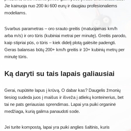
Jie kainuoja nuo 200 iki 600 eurų ir daugiau profesionaliems
modeliams.
Svarbus parametras – oro srauto greitis (matuojamas km/h
arba m/s) ir oro tūris (kubiniai metrai per minutę). Greitis parodo,
kaip stipriai pūs, o tūris – kiek didelį plotą galėsite padengti.
Geras balansas būtų 200+ km/h greitis ir 10+ kubinių metrų per
minutę tūris.
Ką daryti su tais lapais galiausiai
Gerai, nupūtėte lapus į krūvą. O dabar kas? Daugelis žmonių
tiesiog sudeda juos į maišus ir išveža į atliekų konteinerius, bet
tai ne pats geriausias sprendimas. Lapai yra puiki organinė
medžiaga, kurią galima panaudoti sode.
Jei turite kompostą, lapai yra puiki anglies šaltinis, kuris