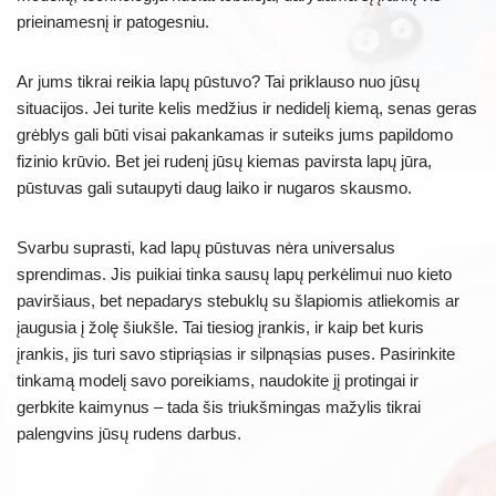
prieinamesnį ir patogesniu.
Ar jums tikrai reikia lapų pūstuvo? Tai priklauso nuo jūsų
situacijos. Jei turite kelis medžius ir nedidelį kiemą, senas geras
grėblys gali būti visai pakankamas ir suteiks jums papildomo
fizinio krūvio. Bet jei rudenį jūsų kiemas pavirsta lapų jūra,
pūstuvas gali sutaupyti daug laiko ir nugaros skausmo.
Svarbu suprasti, kad lapų pūstuvas nėra universalus
sprendimas. Jis puikiai tinka sausų lapų perkėlimui nuo kieto
paviršiaus, bet nepadarys stebuklų su šlapiomis atliekomis ar
įaugusia į žolę šiukšle. Tai tiesiog įrankis, ir kaip bet kuris
įrankis, jis turi savo stipriąsias ir silpnąsias puses. Pasirinkite
tinkamą modelį savo poreikiams, naudokite jį protingai ir
gerbkite kaimynus – tada šis triukšmingas mažylis tikrai
palengvins jūsų rudens darbus.