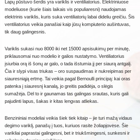
Lapų pūstuvo šerdis yra variklis ir ventiliatorius. Elektriniuose
modeliuose (kurie šiais laikais vis populiaresni) naudojamas
elektrinis variklis, kuris suka ventiliatorių labai dideliu greičiu. Šis
ventiliatorius veikia panašiai kaip jūsų kompiuterio aušintuvas,
tik daug galingesnis.
Variklis sukasi nuo 8000 iki net 15000 apsisukimų per minutę,
priklausomai nuo modelio ir galios nustatymo. Ventiliatorius
įsiurbia orą iš šonų ar galo, o tada išstumia jį per siaurą antgalį.
Čia ir slypi visas triukas – oro suspaudimas ir nukreipimas per
siauresniąją ertmę. Tai veikia pagal Bernoulli principą: kai oras
patenka į siauresnį kanalą, jo greitis padidėja, o slėgis
sumažėja. Dėl to ir gaunamas tas galingas srautas, kuris gali
pajudinti lapus, šakas ir kitas lengvas atliekas.
Benzininiai modeliai veikia šiek tiek kitaip – jie turi mažą vidaus
degimo variklį, panašų į tuos, kuriuos rasite žoliapjovėse. Šie
varikliai paprastai galingesni, bet ir triukšmingesni, sunkesni ir