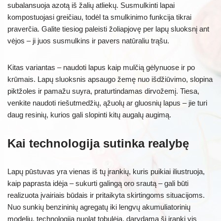
subalansuoja azotą iš žalių atliekų. Susmulkinti lapai
kompostuojasi greičiau, todėl ta smulkinimo funkcija tikrai
praverčia. Galite tiesiog paleisti žoliapjovę per lapų sluoksnį ant
vėjos – ji juos susmulkins ir pavers natūraliu trąšu.
Kitas variantas – naudoti lapus kaip mulčią gėlynuose ir po
krūmais. Lapų sluoksnis apsaugo žemę nuo išdžiūvimo, slopina
piktžoles ir pamažu suyra, praturtindamas dirvožemį. Tiesa,
venkite naudoti riešutmedžių, ąžuolų ar gluosnių lapus – jie turi
daug resinių, kurios gali slopinti kitų augalų augimą.
Kai technologija sutinka realybę
Lapų pūstuvas yra vienas iš tų įrankių, kuris puikiai iliustruoja,
kaip paprasta idėja – sukurti galingą oro srautą – gali būti
realizuota įvairiais būdais ir pritaikyta skirtingoms situacijoms.
Nuo sunkių benzininių agregatų iki lengvų akumuliatorinių
modelių, technologija nuolat tobulėja, darydama šį įrankį vis