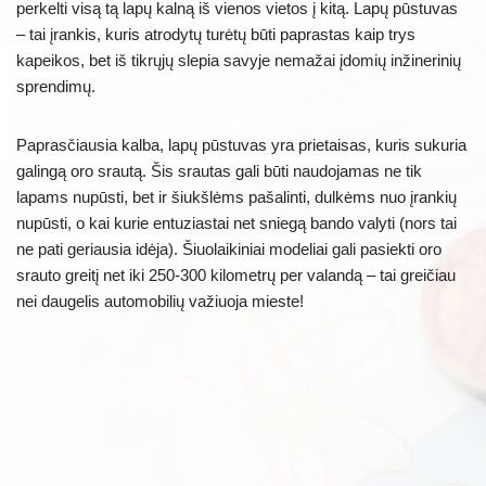
perkelti visą tą lapų kalną iš vienos vietos į kitą. Lapų pūstuvas
– tai įrankis, kuris atrodytų turėtų būti paprastas kaip trys
kapeikos, bet iš tikrųjų slepia savyje nemažai įdomių inžinerinių
sprendimų.
Paprasčiausia kalba, lapų pūstuvas yra prietaisas, kuris sukuria
galingą oro srautą. Šis srautas gali būti naudojamas ne tik
lapams nupūsti, bet ir šiukšlėms pašalinti, dulkėms nuo įrankių
nupūsti, o kai kurie entuziastai net sniegą bando valyti (nors tai
ne pati geriausia idėja). Šiuolaikiniai modeliai gali pasiekti oro
srauto greitį net iki 250-300 kilometrų per valandą – tai greičiau
nei daugelis automobilių važiuoja mieste!