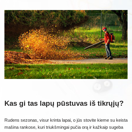
Kas gi tas lapų pūstuvas iš tikrųjų?
Rudens sezonas, visur krinta lapai, o jūs stovite kieme su keista
mašina rankose, kuri triukšmingai pučia orą ir kažkaip sugeba