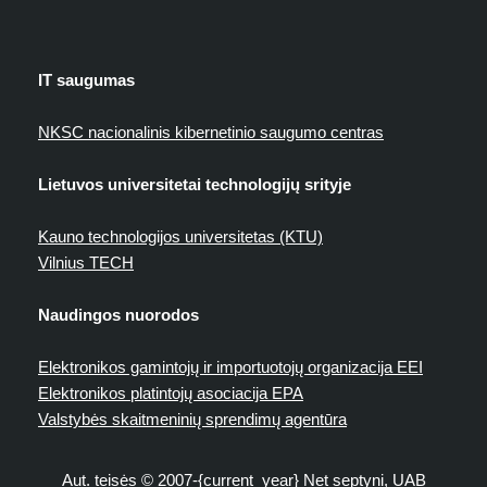
IT saugumas
NKSC nacionalinis kibernetinio saugumo centras
Lietuvos universitetai technologijų srityje
Kauno technologijos universitetas (KTU)
Vilnius TECH
Naudingos nuorodos
Elektronikos gamintojų ir importuotojų organizacija EEI
Elektronikos platintojų asociacija EPA
Valstybės skaitmeninių sprendimų agentūra
Aut. teisės © 2007-{current_year} Net septyni, UAB