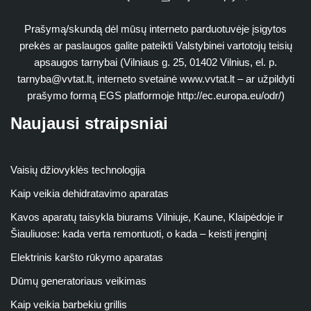
Prašymą/skundą dėl mūsų interneto parduotuvėje įsigytos
prekės ar paslaugos galite pateikti Valstybinei vartotojų teisių
apsaugos tarnybai (Vilniaus g. 25, 01402 Vilnius, el. p.
tarnyba@vvtat.lt
, interneto svetainė www.vvtat.lt – ar užpildyti
prašymo formą EGS platformoje http://ec.europa.eu/odr/)
Naujausi straipsniai
Vaisių džiovyklės technologija
Kaip veikia dehidratavimo aparatas
Kavos aparatų taisykla biurams Vilniuje, Kaune, Klaipėdoje ir
Šiauliuose: kada verta remontuoti, o kada – keisti įrenginį
Elektrinis karšto rūkymo aparatas
Dūmų generatoriaus veikimas
Kaip veikia barbekiu grillis