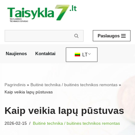
Pereiti
prie
turinio
Paslaugos
Naujienos
Kontaktai
LT
/
Pagrindinis
»
Buitinė technika / buitinės technikos remontas
»
Kaip veikia lapų pūstuvas
Kaip veikia lapų pūstuvas
2026-02-15
Buitinė technika / buitinės technikos remontas