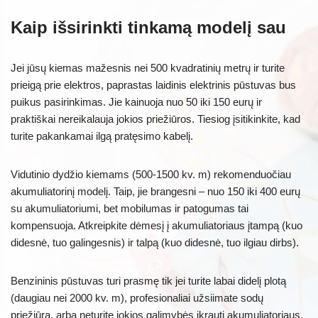
Kaip išsirinkti tinkamą modelį sau
Jei jūsų kiemas mažesnis nei 500 kvadratinių metrų ir turite
prieigą prie elektros, paprastas laidinis elektrinis pūstuvas bus
puikus pasirinkimas. Jie kainuoja nuo 50 iki 150 eurų ir
praktiškai nereikalauja jokios priežiūros. Tiesiog įsitikinkite, kad
turite pakankamai ilgą pratęsimo kabelį.
Vidutinio dydžio kiemams (500-1500 kv. m) rekomenduočiau
akumuliatorinį modelį. Taip, jie brangesni – nuo 150 iki 400 eurų
su akumuliatoriumi, bet mobilumas ir patogumas tai
kompensuoja. Atkreipkite dėmesį į akumuliatoriaus įtampą (kuo
didesnė, tuo galingesnis) ir talpą (kuo didesnė, tuo ilgiau dirbs).
Benzininis pūstuvas turi prasmę tik jei turite labai didelį plotą
(daugiau nei 2000 kv. m), profesionaliai užsiimate sodų
priežiūra, arba neturite jokios galimybės įkrauti akumuliatoriaus.