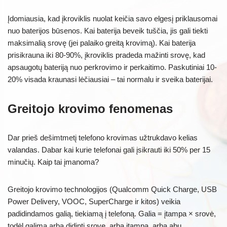
Įdomiausia, kad įkroviklis nuolat keičia savo elgesį priklausomai
nuo baterijos būsenos. Kai baterija beveik tuščia, jis gali tiekti
maksimalią srovę (jei palaiko greitą krovimą). Kai baterija
prisikrauna iki 80-90%, įkroviklis pradeda mažinti srovę, kad
apsaugotų bateriją nuo perkrovimo ir perkaitimo. Paskutiniai 10-
20% visada kraunasi lėčiausiai – tai normalu ir sveika baterijai.
Greitojo krovimo fenomenas
Dar prieš dešimtmetį telefono krovimas užtrukdavo kelias
valandas. Dabar kai kurie telefonai gali įsikrauti iki 50% per 15
minučių. Kaip tai įmanoma?
Greitojo krovimo technologijos (Qualcomm Quick Charge, USB
Power Delivery, VOOC, SuperCharge ir kitos) veikia
padidindamos galią, tiekiamą į telefoną. Galia = įtampa × srovė,
todėl galima arba didinti srovę, arba įtampą, arba abu