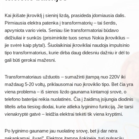
Kai įkišate įkroviklį į sieninį lizdą, prasideda įdomiausia dalis.
Pirmiausia elektra patenka į transformatorių – tai šerdis,
apvyniota vario viela. Seniau šie transformatoriai būdavo
didžiuliai ir sunkūs (prisiminkite tuos senus Nokia įkroviklius –
jie svėrė kaip plyta!). Šiuolaikiniai įkrovikliai naudoja impulsinio
tipo transformatorius, kurie dirba daug didesniu dažniu ir dėl to
gali būti gerokai mažesni.
Transformatoriaus užduotis – sumažinti įtampą nuo 220V iki
maždaug 5-20 voltų, priklausomai nuo įkroviklio tipo. Bet čia yra
viena problema – iš sienos lizdo gaunama kintamoji srovė, o
telefono baterijai reikia nuolatinės. Čia į žaidimą įsijungia diodinis
tiltelis arba tiesiog diodai, kurie atlieka lyginimo funkciją. Jie tarsi
vienakryptė gatvė – leidžia elektrai tekėti tik viena kryptimi.
Po lyginimo gauname jau nuolatinę srovę, bet ji dar nėra
pakankamai „švari”. Elektros įtampa šokinėja, turi pulsacijų.