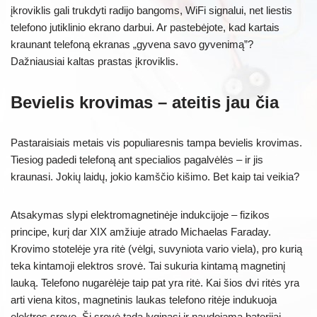
įkroviklis gali trukdyti radijo bangoms, WiFi signalui, net liestis
telefono jutiklinio ekrano darbui. Ar pastebėjote, kad kartais
kraunant telefoną ekranas „gyvena savo gyvenimą”?
Dažniausiai kaltas prastas įkroviklis.
Bevielis krovimas – ateitis jau čia
Pastaraisiais metais vis populiaresnis tampa bevielis krovimas.
Tiesiog padedi telefoną ant specialios pagalvėlės – ir jis
kraunasi. Jokių laidų, jokio kamščio kišimo. Bet kaip tai veikia?
Atsakymas slypi elektromagnetinėje indukcijoje – fizikos
principe, kurį dar XIX amžiuje atrado Michaelas Faraday.
Krovimo stotelėje yra ritė (vėlgi, suvyniota vario viela), pro kurią
teka kintamoji elektros srovė. Tai sukuria kintamą magnetinį
lauką. Telefono nugarėlėje taip pat yra ritė. Kai šios dvi ritės yra
arti viena kitos, magnetinis laukas telefono ritėje indukuoja
elektros srovę. Ši srovė tada lyginasi ir naudojama baterijai