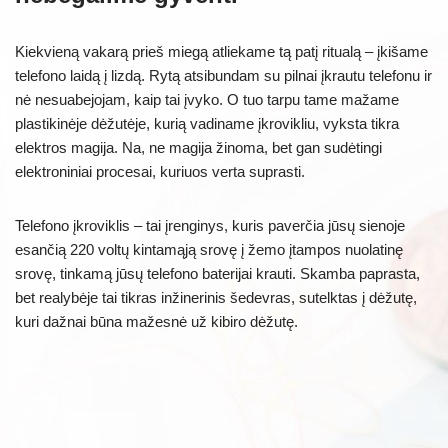
Kiekvieną vakarą prieš miegą atliekame tą patį ritualą – įkišame
telefono laidą į lizdą. Rytą atsibundam su pilnai įkrautu telefonu ir
nė nesuabejojam, kaip tai įvyko. O tuo tarpu tame mažame
plastikinėje dėžutėje, kurią vadiname įkrovikliu, vyksta tikra
elektros magija. Na, ne magija žinoma, bet gan sudėtingi
elektroniniai procesai, kuriuos verta suprasti.
Telefono įkroviklis – tai įrenginys, kuris paverčia jūsų sienoje
esančią 220 voltų kintamąją srovę į žemo įtampos nuolatinę
srovę, tinkamą jūsų telefono baterijai krauti. Skamba paprasta,
bet realybėje tai tikras inžinerinis šedevras, sutelktas į dėžutę,
kuri dažnai būna mažesnė už kibiro dėžutę.