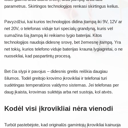
parametrus. Skirtingos technologijos renkasi skirtingus kelius.
Pavyzdžiui, kai kurios technologijos didina įtampą iki 9V, 12V ar
net 20V, o telefonas viduje turi specialų grandyną, kuris vėl
sumažina šią įtampą iki reikiamo lygio baterijai. Kitos
technologijos naudoja didesnę srovę, bet žemesnę įtampą. Yra
net tokių, kurios telefono viduje baterijas krauna lygiagretai, o ne
nuosekliai, kad paspartintų procesą.
Bet čia slypi ir pavojus – didesnis greitis reiškia daugiau
šilumos. Todėl greitojo krovimo įkrovikliai ir telefonai turi
sudėtingas temperatūros valdymo sistemas. Jei telefonas per
daug įkaista, krovimas sulėtėja arba net sustoja, kol atvės.
Kodėl visi įkrovikliai nėra vienodi
Turbūt pastebėjote, kad originalūs gamintojų įkrovikliai kainuoja