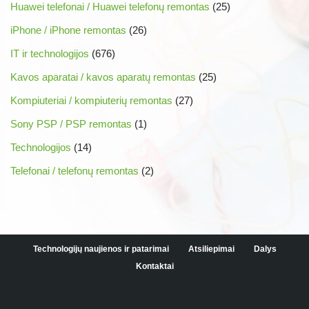
Huawei telefonai / Huawei telefonų remontas
(25)
iPhone / iPhone remontas
(26)
IT ir technologijos
(676)
Kavos aparatai / kavos aparatų remontas
(25)
Kompiuteriai / kompiuterių remontas
(27)
Sony PSP / PSP remontas
(1)
Technologijos
(14)
Telefonai / telefonų remontas
(2)
Technologijų naujienos ir patarimai
Atsiliepimai
Dalys
Kontaktai