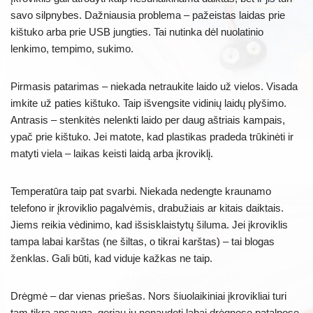
savo silpnybes. Dažniausia problema – pažeistas laidas prie
kištuko arba prie USB jungties. Tai nutinka dėl nuolatinio
lenkimo, tempimo, sukimo.
Pirmasis patarimas – niekada netraukite laido už vielos. Visada
imkite už paties kištuko. Taip išvengsite vidinių laidų plyšimo.
Antrasis – stenkitės nelenkti laido per daug aštriais kampais,
ypač prie kištuko. Jei matote, kad plastikas pradeda trūkinėti ir
matyti viela – laikas keisti laidą arba įkroviklį.
Temperatūra taip pat svarbi. Niekada nedengte kraunamo
telefono ir įkroviklio pagalvėmis, drabužiais ar kitais daiktais.
Jiems reikia vėdinimo, kad išsisklaistytų šiluma. Jei įkroviklis
tampa labai karštas (ne šiltas, o tikrai karštas) – tai blogas
ženklas. Gali būti, kad viduje kažkas ne taip.
Drėgmė – dar vienas priešas. Nors šiuolaikiniai įkrovikliai turi
tam tikrą apsaugą, geriau jų nenaudoti labai drėgnose patalpose