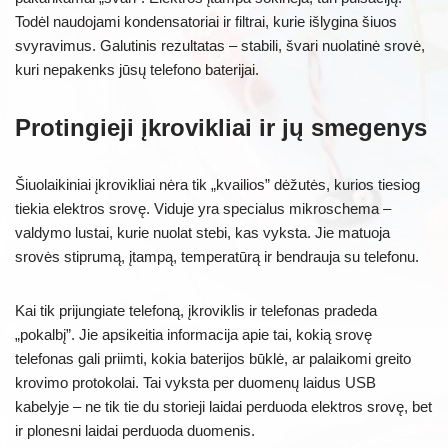
Todėl naudojami kondensatoriai ir filtrai, kurie išlygina šiuos
svyravimus. Galutinis rezultatas – stabili, švari nuolatinė srovė,
kuri nepakenks jūsų telefono baterijai.
Protingieji įkrovikliai ir jų smegenys
Šiuolaikiniai įkrovikliai nėra tik „kvailios” dėžutės, kurios tiesiog
tiekia elektros srovę. Viduje yra specialus mikroschema –
valdymo lustai, kurie nuolat stebi, kas vyksta. Jie matuoja
srovės stiprumą, įtampą, temperatūrą ir bendrauja su telefonu.
Kai tik prijungiate telefoną, įkroviklis ir telefonas pradeda
„pokalbį”. Jie apsikeitia informacija apie tai, kokią srovę
telefonas gali priimti, kokia baterijos būklė, ar palaikomi greito
krovimo protokolai. Tai vyksta per duomenų laidus USB
kabelyje – ne tik tie du storieji laidai perduoda elektros srovę, bet
ir plonesni laidai perduoda duomenis.