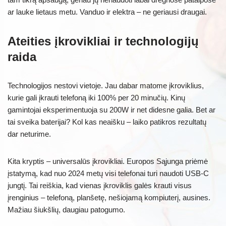
ar lauke lietaus metu. Vanduo ir elektra – ne geriausi draugai.
Ateities įkrovikliai ir technologijų
raida
Technologijos nestovi vietoje. Jau dabar matome įkroviklius,
kurie gali įkrauti telefoną iki 100% per 20 minučių. Kinų
gamintojai eksperimentuoja su 200W ir net didesne galia. Bet ar
tai sveika baterijai? Kol kas neaišku – laiko patikros rezultatų
dar neturime.
Kita kryptis – universalūs įkrovikliai. Europos Sąjunga priėmė
įstatymą, kad nuo 2024 metų visi telefonai turi naudoti USB-C
jungtį. Tai reiškia, kad vienas įkroviklis galės krauti visus
įrenginius – telefoną, planšetę, nešiojamą kompiuterį, ausines.
Mažiau šiukšlių, daugiau patogumo.