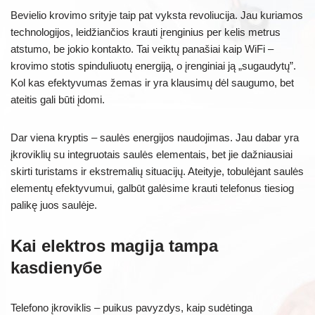
Bevielio krovimo srityje taip pat vyksta revoliucija. Jau kuriamos
technologijos, leidžiančios krauti įrenginius per kelis metrus
atstumo, be jokio kontakto. Tai veiktų panašiai kaip WiFi –
krovimo stotis spinduliuotų energiją, o įrenginiai ją „sugaudytų”.
Kol kas efektyvumas žemas ir yra klausimų dėl saugumo, bet
ateitis gali būti įdomi.
Dar viena kryptis – saulės energijos naudojimas. Jau dabar yra
įkroviklių su integruotais saulės elementais, bet jie dažniausiai
skirti turistams ir ekstremalių situacijų. Ateityje, tobulėjant saulės
elementų efektyvumui, galbūt galėsime krauti telefonus tiesiog
palikę juos saulėje.
Kai elektros magija tampa
kasdienyбе
Telefono įkroviklis – puikus pavyzdys, kaip sudėtinga