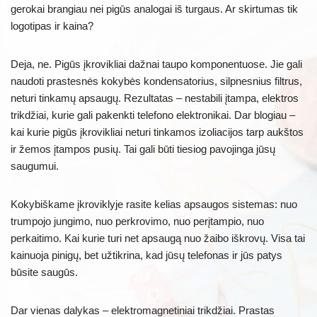
gerokai brangiau nei pigūs analogai iš turgaus. Ar skirtumas tik
logotipas ir kaina?
Deja, ne. Pigūs įkrovikliai dažnai taupo komponentuose. Jie gali
naudoti prastesnės kokybės kondensatorius, silpnesnius filtrus,
neturi tinkamų apsaugų. Rezultatas – nestabili įtampa, elektros
trikdžiai, kurie gali pakenkti telefono elektronikai. Dar blogiau –
kai kurie pigūs įkrovikliai neturi tinkamos izoliacijos tarp aukštos
ir žemos įtampos pusių. Tai gali būti tiesiog pavojinga jūsų
saugumui.
Kokybiškame įkroviklyje rasite kelias apsaugos sistemas: nuo
trumpojo jungimo, nuo perkrovimo, nuo perįtampio, nuo
perkaitimo. Kai kurie turi net apsaugą nuo žaibo iškrovų. Visa tai
kainuoja pinigų, bet užtikrina, kad jūsų telefonas ir jūs patys
būsite saugūs.
Dar vienas dalykas – elektromagnetiniai trikdžiai. Prastas