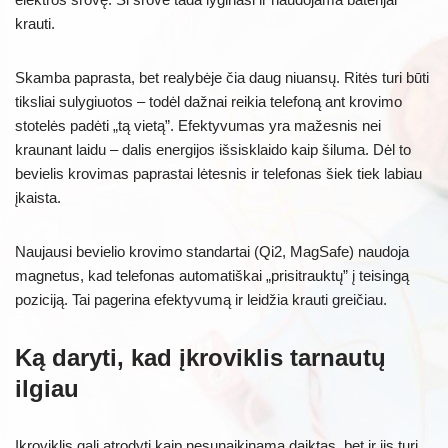
krauti.
Skamba paprasta, bet realybėje čia daug niuansų. Ritės turi būti
tiksliai sulygiuotos – todėl dažnai reikia telefoną ant krovimo
stotelės padėti „tą vietą”. Efektyvumas yra mažesnis nei
kraunant laidu – dalis energijos išsisklaidо kaip šiluma. Dėl to
bevielis krovimas paprastai lėtesnis ir telefonas šiek tiek labiau
įkaista.
Naujausi bevielio krovimo standartai (Qi2, MagSafe) naudoja
magnetus, kad telefonas automatiškai „prisitrauktų” į teisingą
poziciją. Tai pagerina efektyvumą ir leidžia krauti greičiau.
Ką daryti, kad įkroviklis tarnautų
ilgiau
Įkroviklis gali atrodyti kaip nesunaikinamа daiktas, bet ir jis turi