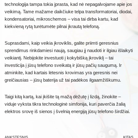
technologija tampa tokia įprasta, kad nė nepagalvojame apie jos
veikimą. Tame mažame daikčiuke telpa transformatoriai, diodai,
kondensatoriai, mikroschemos – visa tai dirba kartu, kad
kiekvieną rytą turėtumėte pilnai įkrautą telefoną.
Suprasdami, kaip veikia įkroviklis, galite priimti geresnius
sprendimus rinkdamiesi naują, saugiau jį naudoti ir ilgiau išlaikyti
veikiantį. Nebijokite investuoti į kokybišką įkroviklį – tai
investicija į jūsų telefono sveikatą ir jūsų pačių saugumą. Ir
atminkite, kad kartais lėtesnis krovimas yra geresnis nei
greičiausias – jūsų baterija už tai padėkos ilgaamžiškumu.
Taigi kitą kartą, kai įkišite tą mažą dėžutę į lizdą, žinokite –
viduje vyksta tikra technologinė simfonija, kuri paverčia žalią
elektros srovę iš sienos į švelnią energiją jūsų telefono širdžiai.
ANKSTESNIS
KITAS