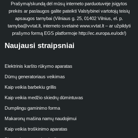
Prašymą/skundą dėl mūsų interneto parduotuvėje įsigytos
prekės ar paslaugos galite pateikti Valstybinei vartotojų teisių
apsaugos tarnybai (Vilniaus g. 25, 01402 Vilnius, el. p.
tarnyba@vvtat.lt
, interneto svetainė www.vvtat.lt – ar užpildyti
prašymo formą EGS platformoje http://ec.europa.eu/odr/)
Naujausi straipsniai
Elektrinis karšto rūkymo aparatas
Dūmų generatoriaus veikimas
Kaip veikia barbekiu grillis
Kaip veikia medžio skiedrų dūmintuvas
Dumplingu gaminimo forma
Makaronų mašina namų naudojimui
Kaip veikia troškinimo aparatas