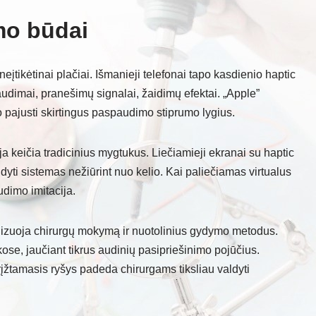
ymo būdai
įtikėtinai plačiai. Išmanieji telefonai tapo kasdienio haptic
dimai, pranešimų signalai, žaidimų efektai. „Apple”
 pajusti skirtingus paspaudimo stiprumo lygius.
 keičia tradicinius mygtukus. Liečiamieji ekranai su haptic
dyti sistemas nežiūrint nuo kelio. Kai paliečiamas virtualus
dimo imitacija.
onizuoja chirurgų mokymą ir nuotolinius gydymo metodus.
nkose, jaučiant tikrus audinių pasipriešinimo pojūčius.
įžtamasis ryšys padeda chirurgams tiksliau valdyti