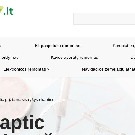
as
El. paspirtukų remontas
Kompiuteri
 pildymas
Kavos aparatų remontas
Du
Elektronikos remontas
Navigacijos žemėlapių atna
ic grįžtamasis ryšys (haptics)
aptic