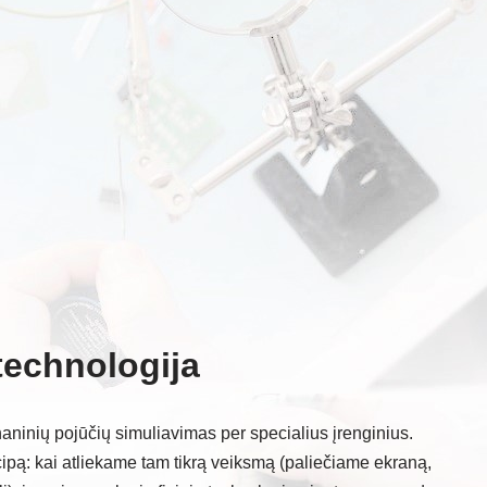
 technologija
aninių pojūčių simuliavimas per specialius įrenginius.
ipą: kai atliekame tam tikrą veiksmą (paliečiame ekraną,