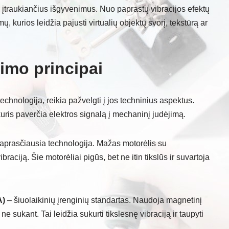
 įtraukiančius išgyvenimus. Nuo paprastų vibracijos efektų
ų, kurios leidžia pajusti virtualių objektų svorį, tekstūrą ar
imo principai
 technologija, reikia pažvelgti į jos techninius aspektus.
uris paverčia elektros signalą į mechaninį judėjimą.
paprasčiausia technologija. Mažas motorėlis su
raciją. Šie motorėliai pigūs, bet ne itin tikslūs ir suvartoja
A)
– šiuolaikinių įrenginių standartas. Naudoja magnetinį
 ne sukant. Tai leidžia sukurti tikslesnę vibraciją ir taupyti