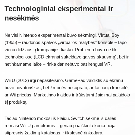
Technologiniai eksperimentai ir
nesėkmės
Ne visi Nintendo eksperimentai buvo sėkmingi. Virtual Boy
(1995) – raudonos spalvos „virtualios realybės” konsolė – tapo
vienu didžiausių kompanijos fiasko. Problema buvo ne tik
technologijose (LCD ekranai sukeldavo galvos skausmą), bet ir
netinkamame laike – rinka dar nebuvo pasirengusi VR.
Wii U (2012) irgi nepasiteisino. GamePad valdiklis su ekranu
buvo novatoriškas, bet žmonės nesuprato, ar tai nauja konsolė,
ar Wii priedas. Marketingo klaidos ir trūkstami žaidimai palaidojo
šį produktą.
Tačiau Nintendo mokosi iš klaidų. Switch sėkmė iš dalies
remiasi Wii U pamokomis – geriau paaiškinta koncepcija,
stipresnis žaidimų katalogas ir tikslesnė rinkodara.