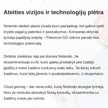
Ateities vizijos ir technologijų plėtra
Nintendo ateities planai visada buvo paslaptingi, bet galime spėti
kryptis pagal jų patentus ir pasisakymus. Kompanija aktyviai
tyrinėja papildytą realybę – Pokemon GO sėkmė parodė šios
technologijos potencialą.
Dirbtinis intelektas taip pat domina Nintendo. Jie
eksperimentuoja su AI, kuris galėtų prisitaikyti prie žaidėjo
įgūdžių ir keisti žaidimo sunkumą realiu laiku. Tai leistų sukurti
žaidimus, kurie būtų įdomūs ir pradedantiesiems, ir ekspertams.
Cloud gaming – dar viena sritis, kurią Nintendo atsargiai tyrinėja.
Nors jie neskuba atsisakyti fizinių konsolių, eksperimentai su
žaidimų srautu jau vyksta.