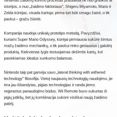
Nintendo žaidimų kūrimo procesas prasideda ne nuo grafikos ar
istorijos, o nuo „žaidimo faktoriaus”. Shigeru Miyamoto, Mario ir
Zelda kūrėjas, visada kartoja: pirma turi būti smagu žaisti, o tik
paskui – gražu žiūrėti.
Kompanija naudoja unikalų prototipo metodą. Pavyzdžiui,
kuriami Super Mario Odyssey, kūrėjai pirmiausia sukūrė šimtus
mažų žaidimo mechanikų, o tik paskui rinko geriausius į galutinį
produktą. Kiekvienas lygis testuojamas dešimtis kartų, kol
pasiekiamas idealus sunkumo balansas.
Nintendo taip pat garsėja savo „lateral thinking with withered
technology” filosofija. Vietoj naujausių technologijų naudojimo, jie
ima jau išbandytas, pigias technologijas ir randa jiems
neįprastus panaudojimo būdus. Wii Remote buvo sukurtas iš
pigių jutiklių, bet jų kombinacija sukūrė visiškai naują žaidimo
patirtį.