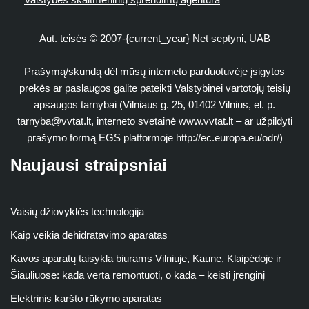
Aut. teisės © 2007-{current_year} Net septyni, UAB
Prašymą/skundą dėl mūsų interneto parduotuvėje įsigytos
prekės ar paslaugos galite pateikti Valstybinei vartotojų teisių
apsaugos tarnybai (Vilniaus g. 25, 01402 Vilnius, el. p.
tarnyba@vvtat.lt
, interneto svetainė www.vvtat.lt – ar užpildyti
prašymo formą EGS platformoje http://ec.europa.eu/odr/)
Naujausi straipsniai
Vaisių džiovyklės technologija
Kaip veikia dehidratavimo aparatas
Kavos aparatų taisykla biurams Vilniuje, Kaune, Klaipėdoje ir
Šiauliuose: kada verta remontuoti, o kada – keisti įrenginį
Elektrinis karšto rūkymo aparatas