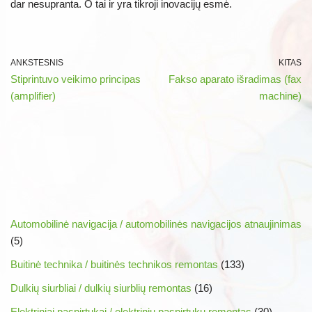
dar nesupranta. O tai ir yra tikroji inovacijų esmė.
ANKSTESNIS
KITAS
Stiprintuvo veikimo principas
Fakso aparato išradimas (fax
(amplifier)
machine)
Automobilinė navigacija / automobilinės navigacijos atnaujinimas
(5)
Buitinė technika / buitinės technikos remontas
(133)
Dulkių siurbliai / dulkių siurblių remontas
(16)
Elektriniai paspirtukai / elektrinių paspirtukų remontas
(30)