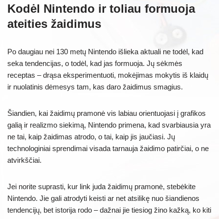
Kodėl Nintendo ir toliau formuoja
ateities žaidimus
Po daugiau nei 130 metų Nintendo išlieka aktuali ne todėl, kad
seka tendencijas, o todėl, kad jas formuoja. Jų sėkmės
receptas – drąsa eksperimentuoti, mokėjimas mokytis iš klaidų
ir nuolatinis dėmesys tam, kas daro žaidimus smagius.
Šiandien, kai žaidimų pramonė vis labiau orientuojasi į grafikos
galią ir realizmo siekimą, Nintendo primena, kad svarbiausia yra
ne tai, kaip žaidimas atrodo, o tai, kaip jis jaučiasi. Jų
technologiniai sprendimai visada tarnauja žaidimo patirčiai, o ne
atvirkščiai.
Jei norite suprasti, kur link juda žaidimų pramonė, stebėkite
Nintendo. Jie gali atrodyti keisti ar net atsilikę nuo šiandienos
tendencijų, bet istorija rodo – dažnai jie tiesiog žino kažką, ko kiti