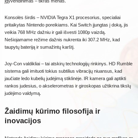
įgyvendinimas – tikras menas.
Konsolės širdis – NVIDIA Tegra X1 procesorius, specialiai
pritaikytas Nintendo poreikiams. Kai Switch įjungtas į doką, jis
veikia 768 MHz dažniu ir gali išvesti 1080p vaizdą.
Nešiojamame režime dažnis nukrenta iki 307.2 MHz, kad
taupytų bateriją ir sumažintų karštį.
Joy-Con valdikliai – tai atskirų technologijų rinkinys. HD Rumble
sistema gali imituoti tokius subtilius vibracijų niuansus, kad
jaučiate ledo kubelių judėjimą stiklinėje. IR kamera gali aptikti
rankos judesius, o akselerometras ir giroskopas užtikrina tikslų
judėjimo valdymą.
Žaidimų kūrimo filosofija ir
inovacijos