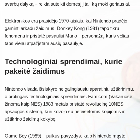
svarbų dalyką – reikia sutelkti dėmesį į tai, ką moki geriausiai.
Elektronikos era prasidėjo 1970-aisiais, kai Nintendo pradėjo
gaminti arkadų žaidimus. Donkey Kong (1981) tapo tikru
fenomenu ir pristatė pasauliui Mario – personažą, kuris vėliau
taps vienu atpažįstamiausių pasaulyje.
Technologiniai sprendimai, kurie
pakeitė žaidimus
Nintendo visada išsiskyrė ne galingiausiu aparatiniu užtikrinimu,
o protingais technologiniais sprendimais. Famicom (Vakaruose
žinoma kaip NES) 1983 metais pristatė revoliucinę 10NES
apsaugos sistemą, kuri kovojo su neteisėtomis kopijomis ir
užtikrino žaidimų kokybę.
Game Boy (1989) – puikus pavyzdys, kaip Nintendo mąsto