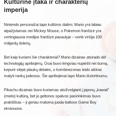
Kultūrinė įtaka ir charakterių
imperija
Nintendo personažai tapo kultūros dalimi. Mario yra labiau
atpažįstamas nei Mickey Mouse, o Pokemon franšizė yra
vertingiausia medijos franšizė pasaulyje – vertė viršija 100
milijardų dolerių.
Bet kaip kuriami šie charakteriai? Mario dizainas atsirado dėl
technologijų apribojimų. Ūsai buvo lengviau nupiešti nei burną,
kepurė slėpė plaukų detales, o kombinezonas leido aiškiai
matyti rankų judesius. Šie apribojimai tapo Mario išskirtinumu.
Pikachu dizainas buvo kuriamas atsižvelgiant į japonų „kawaii”
(mielo) kultūrą, bet jo geltonos spalvos pasirinkimas buvo
praktiškas – ji geriau matoma juoda-baltose Game Boy
ekranuose.