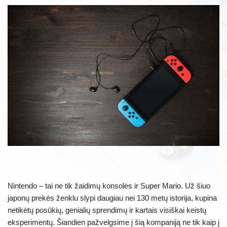
Nintendo – tai ne tik žaidimų konsolės ir Super Mario. Už šiuo
japonų prekės ženklu slypi daugiau nei 130 metų istorija, kupina
netikėtų posūkių, genialių sprendimų ir kartais visiškai keistų
eksperimentų. Šiandien pažvelgsime į šią kompaniją ne tik kaip į