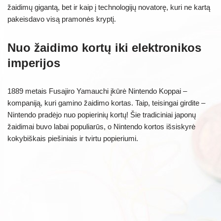
žaidimų gigantą, bet ir kaip į technologijų novatorę, kuri ne kartą
pakeisdavo visą pramonės kryptį.
Nuo žaidimo kortų iki elektronikos
imperijos
1889 metais Fusajiro Yamauchi įkūrė Nintendo Koppai –
kompaniją, kuri gamino žaidimo kortas. Taip, teisingai girdite –
Nintendo pradėjo nuo popierinių kortų! Šie tradiciniai japonų
žaidimai buvo labai populiarūs, o Nintendo kortos išsiskyrė
kokybiškais piešiniais ir tvirtu popieriumi.