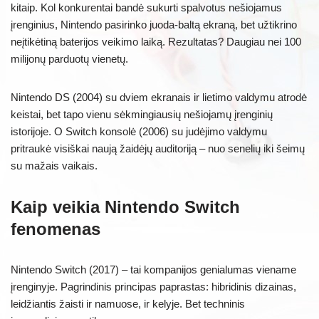
kitaip. Kol konkurentai bandė sukurti spalvotus nešiojamus
įrenginius, Nintendo pasirinko juoda-baltą ekraną, bet užtikrino
neįtikėtiną baterijos veikimo laiką. Rezultatas? Daugiau nei 100
milijonų parduotų vienetų.
Nintendo DS (2004) su dviem ekranais ir lietimo valdymu atrodė
keistai, bet tapo vienu sėkmingiausių nešiojamų įrenginių
istorijoje. O Switch konsolė (2006) su judėjimo valdymu
pritraukė visiškai naują žaidėjų auditoriją – nuo senelių iki šeimų
su mažais vaikais.
Kaip veikia Nintendo Switch
fenomenas
Nintendo Switch (2017) – tai kompanijos genialumas viename
įrenginyje. Pagrindinis principas paprastas: hibridinis dizainas,
leidžiantis žaisti ir namuose, ir kelyje. Bet techninis