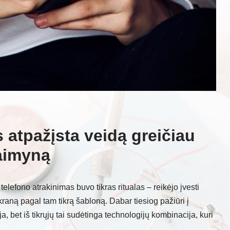
 atpažįsta veidą greičiau
kaimyną
elefono atrakinimas buvo tikras ritualas – reikėjo įvesti
kraną pagal tam tikrą šabloną. Dabar tiesiog pažiūri į
ja, bet iš tikrųjų tai sudėtinga technologijų kombinacija, kuri