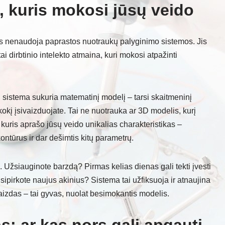
s, kuris mokosi jūsų veido
as nenaudoja paprastos nuotraukų palyginimo sistemos. Jis
ai dirbtinio intelekto atmaina, kuri mokosi atpažinti
 sistema sukuria matematinį modelį – tarsi skaitmeninį
 kokį įsivaizduojate. Tai ne nuotrauka ar 3D modelis, kurį
, kuris aprašo jūsų veido unikalias charakteristikas –
ontūrus ir dar dešimtis kitų parametrų.
 Užsiauginote barzdą? Pirmas kelias dienas gali tekti įvesti
sipirkote naujus akinius? Sistema tai užfiksuoja ir atnaujina
izdas – tai gyvas, nuolat besimokantis modelis.