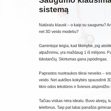
Saugumo klausimas:
sistemą
Natūralu klausti – o kaip su saugumu? Ar
net 3D veido modeliu?
Gamintojai teigia, kad tikimybė, jog atsiti
atpažinimu, yra maždaug 1 iš milijono. Pal
tūkstančių. Skirtumas gana įspūdingas.
Paprastos nuotraukos tikrai neveiks – sist
veido. Net aukštos kokybės spausdinti 3
tikro odos tekstūros ir šviesos atspindžio
Tačiau viskas nėra idealu. Buvo atvejų, ka
telefonus. Taip pat labai panašūs giminaič