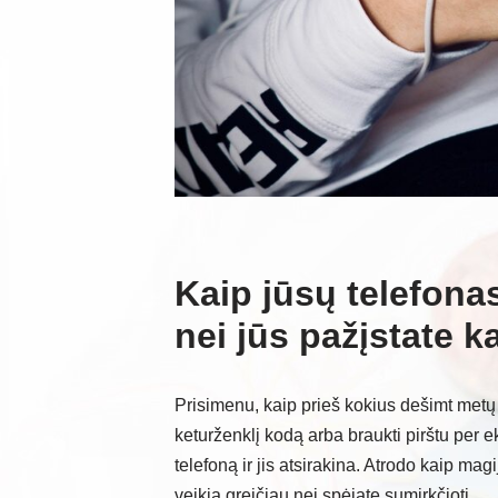
Kaip jūsų telefonas
nei jūs pažįstate 
Prisimenu, kaip prieš kokius dešimt metų t
keturženklį kodą arba braukti pirštu per e
telefoną ir jis atsirakina. Atrodo kaip magi
veikia greičiau nei spėjate sumirkčioti.