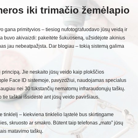
eros iki trimačio žemėlapio
 gana primityvios – tiesiog nufotografuodavo jūsų veidą ir
 buvo akivaizdi: pakeitėte šukuoseną, užsidėjote akinius
fonas jau nebeatpažįsta. Dar blogiau – tokią sistemą galima
į principą. Jie neskaito jūsų veido kaip plokščios
Apple Face ID sistemoje, pavyzdžiui, naudojamas specialus
o daugiau nei 30 tūkstančių nematomų infraraudonųjų taškų.
tie taškai išsidėstė ant jūsų veido paviršiaus.
tinklelį – kiekviena tinklelio ląstelė bus skirtingame
sies, skruosto ar smakro. Būtent taip telefonas „mato” jūsų
iais matavimo taškų.