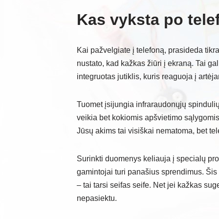
Kas vyksta po tel
Kai pažvelgiate į telefoną, prasideda tikr
nustato, kad kažkas žiūri į ekraną. Tai ga
integruotas jutiklis, kuris reaguoja į artėja
Tuomet įsijungia infraraudonųjų spindulių
veikia bet kokiomis apšvietimo sąlygomis 
Jūsų akims tai visiškai nematoma, bet te
Surinkti duomenys keliauja į specialų pro
gamintojai turi panašius sprendimus. Šis
– tai tarsi seifas seife. Net jei kažkas su
nepasiektu.