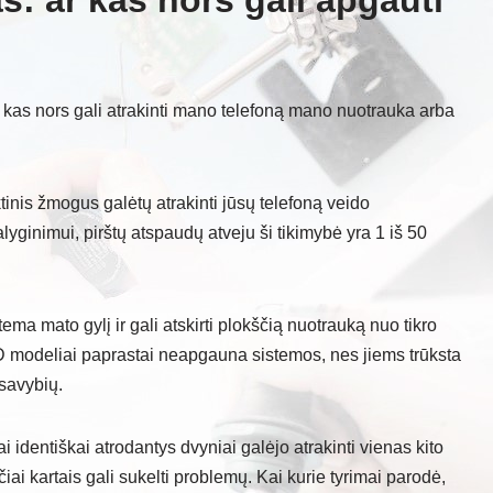
 ar kas nors gali apgauti
 kas nors gali atrakinti mano telefoną mano nuotrauka arba
ktinis žmogus galėtų atrakinti jūsų telefoną veido
yginimui, pirštų atspaudų atveju ši tikimybė yra 1 iš 50
ema mato gylį ir gali atskirti plokščią nuotrauką nuo tikro
D modeliai paprastai neapgauna sistemos, nes jiems trūksta
 savybių.
i identiškai atrodantys dvyniai galėjo atrakinti vienas kito
iai kartais gali sukelti problemų. Kai kurie tyrimai parodė,