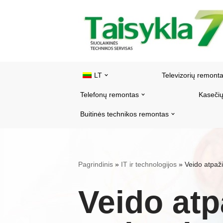
Pereiti
prie
turinio
LT
Televizorių remont
Telefonų remontas
Kasečių
Buitinės technikos remontas
Pagrindinis
»
IT ir technologijos
»
Veido atpaži
Veido at