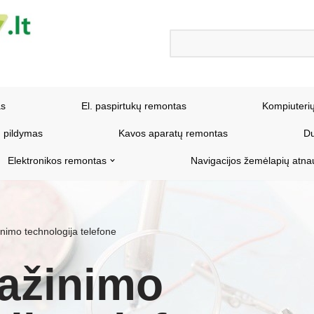
as
El. paspirtukų remontas
Kompiuteri
 pildymas
Kavos aparatų remontas
Du
Elektronikos remontas
Navigacijos žemėlapių atna
nimo technologija telefone
pažinimo