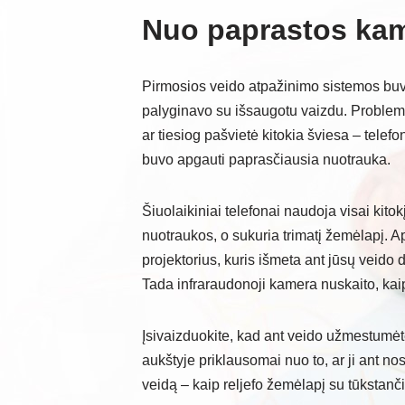
Nuo paprastos kam
Pirmosios veido atpažinimo sistemos buvo
palyginavo su išsaugotu vaizdu. Problema
ar tiesiog pašvietė kitokia šviesa – tele
buvo apgauti paprasčiausia nuotrauka.
Šiuolaikiniai telefonai naudoja visai kitok
nuotraukos, o sukuria trimatį žemėlapį. 
projektorius, kuris išmeta ant jūsų veid
Tada infraraudonoji kamera nuskaito, kaip 
Įsivaizduokite, kad ant veido užmestumėte 
aukštyje priklausomai nuo to, ar ji ant no
veidą – kaip reljefo žemėlapį su tūkstanč