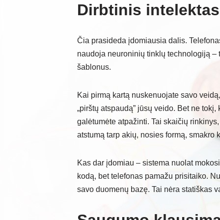
Dirbtinis intelekta
Čia prasideda įdomiausia dalis. Telefon
naudoja neuroninių tinklų technologiją – t
šablonus.
Kai pirmą kartą nuskenuojate savo veidą,
„pirštų atspaudą” jūsų veido. Bet ne tokį,
galėtumėte atpažinti. Tai skaičių rinkinys
atstumą tarp akių, nosies formą, smakro k
Kas dar įdomiau – sistema nuolat mokosi.
kodą, bet telefonas pamažu prisitaiko. Nu
savo duomenų bazę. Tai nėra statiškas va