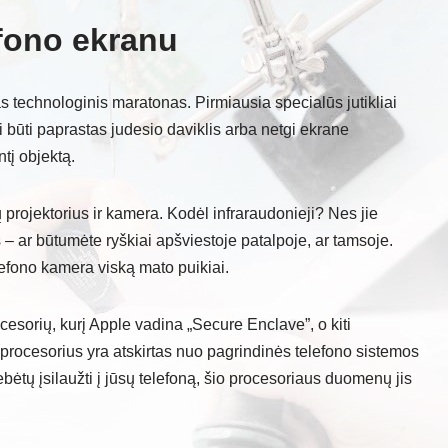
efono ekranu
as technologinis maratonas. Pirmiausia specialūs jutikliai
li būti paprastas judesio daviklis arba netgi ekrane
ntį objektą.
 projektorius ir kamera. Kodėl infraraudonieji? Nes jie
– ar būtumėte ryškiai apšviestoje patalpoje, ar tamsoje.
lefono kamera viską mato puikiai.
cesorių, kurį Apple vadina „Secure Enclave”, o kiti
 procesorius yra atskirtas nuo pagrindinės telefono sistemos
gebėtų įsilaužti į jūsų telefoną, šio procesoriaus duomenų jis