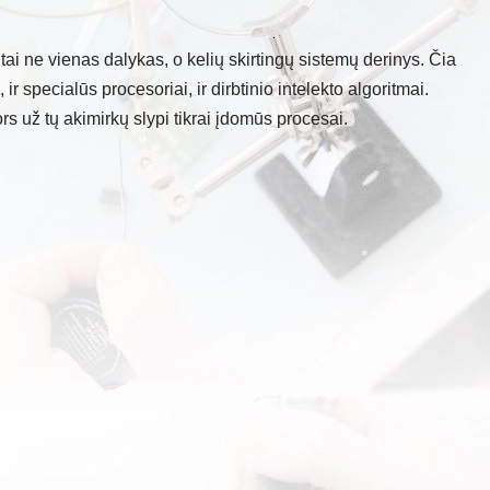
tai ne vienas dalykas, o kelių skirtingų sistemų derinys. Čia
, ir specialūs procesoriai, ir dirbtinio intelekto algoritmai.
s už tų akimirkų slypi tikrai įdomūs procesai.