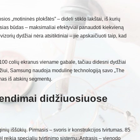
„motininės plokštės” – dideli stiklo lakštai, iš kurių
sias būdas – maksimaliai efektyviai panaudoti kiekvieną
izorių dydžiai nėra atsitiktiniai – jie apskaičiuoti taip, kad
 100 colių ekranus viename gabale, tačiau didesni dydžiai
zdžiui, Samsung naudoja modulinę technologiją savo „The
mas iš atskirų segmentų.
rendimai didžiuosiuose
ginių iššūkių. Pirmasis – svoris ir konstrukcijos tvirtumas. 85
dėl reikia specialių tvirtinimo sistemų. Antrasis – vienodo