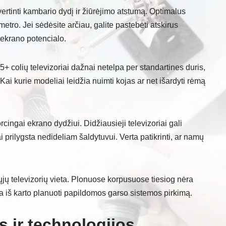
įvertinti kambario dydį ir žiūrėjimo atstumą. Optimalus
metro. Jei sėdėsite arčiau, galite pastebėti atskirus
 ekrano potencialo.
85+ colių televizoriai dažnai netelpa per standartines duris,
 Kai kurie modeliai leidžia nuimti kojas ar net išardyti rėmą
cingai ekrano dydžiui. Didžiausieji televizoriai gali
i prilygsta nedideliam šaldytuvui. Verta patikrinti, ar namų
jų televizorių vieta. Plonuose korpusuose tiesiog nėra
ta iš karto planuoti papildomos garso sistemos pirkimą.
s ir technologijos