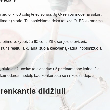
me ekrane.
siūlo iki 88 colių televizorius. Jų G-serijos modeliai sukurti
milimetrų storio. Tai pasiekiama dėka to, kad OLED ekranams
ojimo kokybei. Jų 85 colių Z9K serijos televizoriai
kuris realiu laiku analizuoja kiekvieną kadrą ir optimizuoja
 siūlo didžiuosius televizorius už prieinamesnę kainą. Jie
kainodaros modelį, kad konkuruotų su rinkos žaidėjais.
 renkantis didžiulį