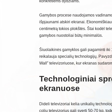
konkretiems dydžiams.
Gamybos procese naudojamos vadinamosios 
išpjaunami atskiri ekranai. Ekonomiškiau
centimetrą tokios plokštės. Štai kodėl telev
gamybos nuostoliai būtų minimalūs.
Šiuolaikinės gamyklos gali pagaminti iki
reikalauja specialių technologijų. Pavy
Wall” televizoriuose, kur ekranas sudaro
Technologiniai sp
ekranuose
Dideli televizoriai kelia unikalių technolo
colių televizorius gali sverti 50-70 kg, to