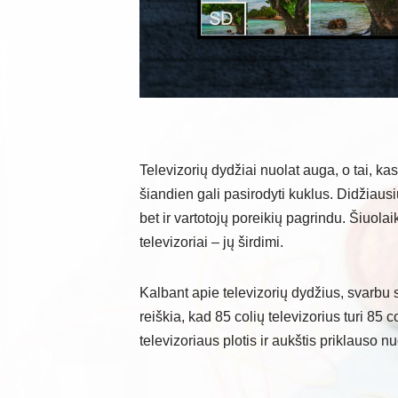
Televizorių dydžiai nuolat auga, o tai, ka
šiandien gali pasirodyti kuklus. Didžiausi
bet ir vartotojų poreikių pagrindu. Šiuola
televizoriai – jų širdimi.
Kalbant apie televizorių dydžius, svarbu 
reiškia, kad 85 colių televizorius turi 85
televizoriaus plotis ir aukštis priklauso 