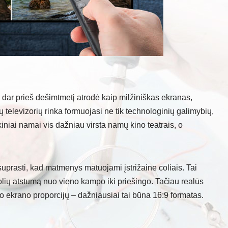
s dar prieš dešimtmetį atrodė kaip milžiniškas ekranas,
ų televizorių rinka formuojasi ne tik technologinių galimybių,
ikiniai namai vis dažniau virsta namų kino teatrais, o
suprasti, kad matmenys matuojami įstrižaine coliais. Tai
 colių atstumą nuo vieno kampo iki priešingo. Tačiau realūs
nuo ekrano proporcijų – dažniausiai tai būna 16:9 formatas.