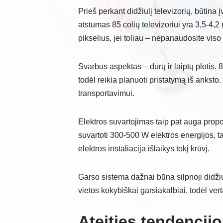
Prieš perkant didžiulį televizorių, būtina 
atstumas 85 colių televizoriui yra 3,5-4,2 
pikselius, jei toliau – nepanaudosite viso
Svarbus aspektas – durų ir laiptų plotis. 
todėl reikia planuoti pristatymą iš anksto.
transportavimui.
Elektros suvartojimas taip pat auga propor
suvartoti 300-500 W elektros energijos, ta
elektros instaliacija išlaikys tokį krūvį.
Garso sistema dažnai būna silpnoji didžių
vietos kokybiškai garsiakalbiai, todėl ver
Ateities tendencijo