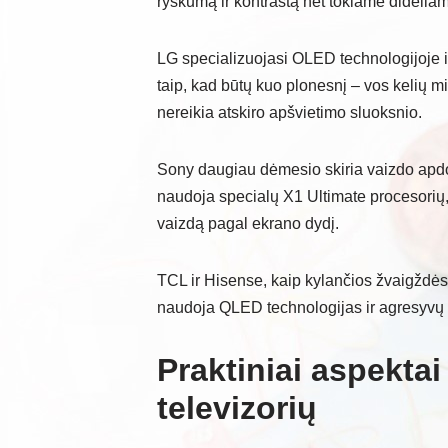
ryškumą ir kontrastą net tokiame didelia
LG specializuojasi OLED technologijoje ir 
taip, kad būtų kuo plonesnį – vos kelių 
nereikia atskiro apšvietimo sluoksnio.
Sony daugiau dėmesio skiria vaizdo apdor
naudoja specialų X1 Ultimate procesorių, 
vaizdą pagal ekrano dydį.
TCL ir Hisense, kaip kylančios žvaigždės,
naudoja QLED technologijas ir agresyvų 
Praktiniai aspektai
televizorių