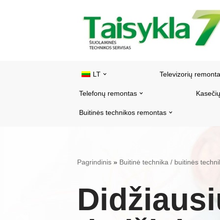
Pereiti
prie
turinio
LT
Televizorių remont
Telefonų remontas
Kasečių
Buitinės technikos remontas
Pagrindinis
»
Buitinė technika / buitinės tech
Didžiausi