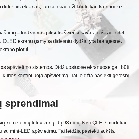
 didesnis ekranas, tuo sunkiau užtikrinti, kad kampuose
našumų – kiekvienas pikselis šviečia savarankiškai, todėl
 OLED ekranų gamyba didesnių dydžių yra brangesnė,
ekrano plotui.
s apšvietimo sistemos. Didžiuosiuose ekranuose gali būti
, kurios kontroliuoja apšvietimą. Tai leidžia pasiekti geresnį
jų sprendimai
ių komercinių televizorių. Jų 98 colių Neo QLED modeliai
u su mini-LED apšvietimu. Tai leidžia pasiekti aukštą