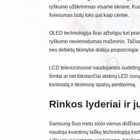
ryškumo užtikrinimas visame ekrane. Kuo
šviesumas būtų toks pat kaip centre.
OLED technologija šiuo atžvilgiu turi pra
ryškumo nevienodumas mažesnis. Tačiau
nes defektų tikimybė didėja proporcingai 
LCD televizoriuose naudojamos sudėtingo
šimtai ar net tūkstančiai atskirų LED zonų
kontrastą ir tikslesnę spalvų perdavimą.
Rinkos lyderiai ir 
Samsung šiuo metu siūlo vienus didžiaus
naudoja kvantinių taškų technologiją kart