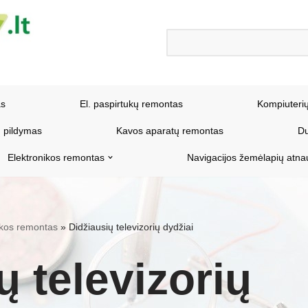
as
El. paspirtukų remontas
Kompiuteri
 pildymas
Kavos aparatų remontas
Du
Elektronikos remontas
Navigacijos žemėlapių atna
nikos remontas
»
Didžiausių televizorių dydžiai
ų televizorių