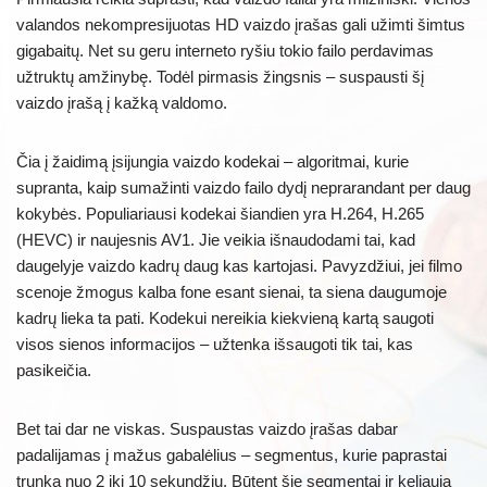
valandos nekompresijuotas HD vaizdo įrašas gali užimti šimtus
gigabaitų. Net su geru interneto ryšiu tokio failo perdavimas
užtruktų amžinybę. Todėl pirmasis žingsnis – suspausti šį
vaizdo įrašą į kažką valdomo.
Čia į žaidimą įsijungia vaizdo kodekai – algoritmai, kurie
supranta, kaip sumažinti vaizdo failo dydį neprarandant per daug
kokybės. Populiariausi kodekai šiandien yra H.264, H.265
(HEVC) ir naujesnis AV1. Jie veikia išnaudodami tai, kad
daugelyje vaizdo kadrų daug kas kartojasi. Pavyzdžiui, jei filmo
scenoje žmogus kalba fone esant sienai, ta siena daugumoje
kadrų lieka ta pati. Kodekui nereikia kiekvieną kartą saugoti
visos sienos informacijos – užtenka išsaugoti tik tai, kas
pasikeičia.
Bet tai dar ne viskas. Suspaustas vaizdo įrašas dabar
padalijamas į mažus gabalėlius – segmentus, kurie paprastai
trunka nuo 2 iki 10 sekundžių. Būtent šie segmentai ir keliauja