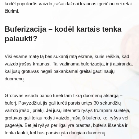
kodėl populiarūs vaizdo įrašai dažnai kraunasi greičiau nei retai
žiūrimi.
Buferizacija – kodėl kartais tenka
palaukti?
Visi esame matę tą besisukantį ratą ekrane, kuris reiškia, kad
vaizdo įrašas kraunasi. Tai vadinama buferizacija, ir ji atsiranda,
kai jūsų grotuvas negali pakankamai greitai gauti naujų
duomenų.
Grotuvas visada bando turėti tam tikrą duomenų atsargą –
buferį. Pavyzdžiui, jis gali turėti parsisiuntęs 30 sekundžių
vaizdo įrašo į priekį. Jei jūsų interneto ryšys trumpam sulėtėja,
grotuvas gali toliau rodyti vaizdo įrašą iš buferio, kol ryšys vėl
pagerėja. Bet jei ryšys per ilgai yra prastas, buferis išsenka ir
tenka laukti, kol bus parsisiųsta daugiau duomenų.