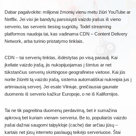
Dabar pagalvokite: milijonai žmonių vienu metu žiūri YouTube ar
Netflix. Jei visi jie bandytų parsisiųsti vaizdo įrašus iš vieno
serverio, tas serveris tiesiog sugriūtų. Todėl streaming
platformos naudoja tai, kas vadinama CDN – Content Delivery
Network, arba turinio pristatymo tinklais.
CDN – tai serverių tinklas, išdėstytas po visą pasaulį. Kai
įkeliate vaizdo įrašą, jis nukopijuojamas į šimtus ar net
tūkstančius serverių skirtingose geografinėse vietose. Kai jūs
norite žiūrėti tą vaizdo įrašą, sistema automatiškai nukreipia jus į
artimiausią serverį. Jei esate Vilniuje, greičiausiai gaunate
duomenis iš serverio kažkur Europoje, o ne iš Kalifornijos.
Tai ne tik pagreitina duomenų perdavimą, bet ir sumažina
apkrovą bet kuriam vienam serveriui. Be to, populiarūs vaizdo
įrašai dažnai saugomi talpykloje (cache) dar arčiau jūsų –
kartais net jūsų interneto paslaugų teikėjo serveriuose. Štai