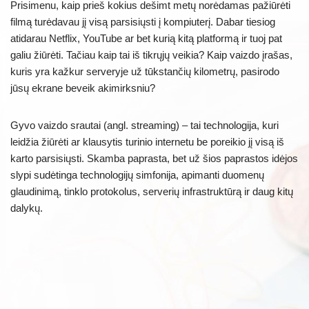
Prisimenu, kaip prieš kokius dešimt metų norėdamas pažiūrėti
filmą turėdavau jį visą parsisiųsti į kompiuterį. Dabar tiesiog
atidarau Netflix, YouTube ar bet kurią kitą platformą ir tuoj pat
galiu žiūrėti. Tačiau kaip tai iš tikrųjų veikia? Kaip vaizdo įrašas,
kuris yra kažkur serveryje už tūkstančių kilometrų, pasirodo
jūsų ekrane beveik akimirksniu?
Gyvo vaizdo srautai (angl. streaming) – tai technologija, kuri
leidžia žiūrėti ar klausytis turinio internetu be poreikio jį visą iš
karto parsisiųsti. Skamba paprasta, bet už šios paprastos idėjos
slypi sudėtinga technologijų simfonija, apimanti duomenų
glaudinimą, tinklo protokolus, serverių infrastruktūrą ir daug kitų
dalykų.