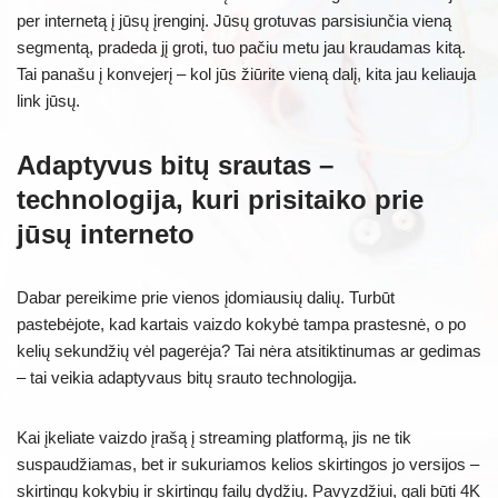
per internetą į jūsų įrenginį. Jūsų grotuvas parsisiunčia vieną
segmentą, pradeda jį groti, tuo pačiu metu jau kraudamas kitą.
Tai panašu į konvejerį – kol jūs žiūrite vieną dalį, kita jau keliauja
link jūsų.
Adaptyvus bitų srautas –
technologija, kuri prisitaiko prie
jūsų interneto
Dabar pereikime prie vienos įdomiausių dalių. Turbūt
pastebėjote, kad kartais vaizdo kokybė tampa prastesnė, o po
kelių sekundžių vėl pagerėja? Tai nėra atsitiktinumas ar gedimas
– tai veikia adaptyvaus bitų srauto technologija.
Kai įkeliate vaizdo įrašą į streaming platformą, jis ne tik
suspaudžiamas, bet ir sukuriamos kelios skirtingos jo versijos –
skirtingų kokybių ir skirtingų failų dydžių. Pavyzdžiui, gali būti 4K