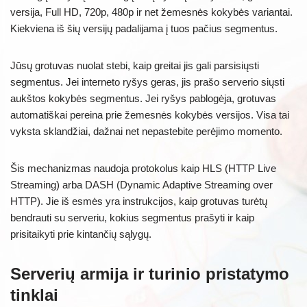
versija, Full HD, 720p, 480p ir net žemesnės kokybės variantai.
Kiekviena iš šių versijų padalijama į tuos pačius segmentus.
Jūsų grotuvas nuolat stebi, kaip greitai jis gali parsisiųsti
segmentus. Jei interneto ryšys geras, jis prašo serverio siųsti
aukštos kokybės segmentus. Jei ryšys pablogėja, grotuvas
automatiškai pereina prie žemesnės kokybės versijos. Visa tai
vyksta sklandžiai, dažnai net nepastebite perėjimo momento.
Šis mechanizmas naudoja protokolus kaip HLS (HTTP Live
Streaming) arba DASH (Dynamic Adaptive Streaming over
HTTP). Jie iš esmės yra instrukcijos, kaip grotuvas turėtų
bendrauti su serveriu, kokius segmentus prašyti ir kaip
prisitaikyti prie kintančių sąlygų.
Serverių armija ir turinio pristatymo
tinklai