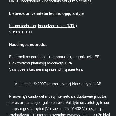
NKSC nacionalinis kibernetinio saugumo centras
Lietuvos universitetai technologijų srityje
Kauno technologijos universitetas (KTU)
Vilnius TECH
Naudingos nuorodos
Elektronikos gamintojų ir importuotojų organizacija EEI
Elektronikos platintojų asociacija EPA
Valstybės skaitmeninių sprendimų agentūra
Aut. teisės © 2007-{current_year} Net septyni, UAB
Prašymą/skundą dėl mūsų interneto parduotuvėje įsigytos
prekės ar paslaugos galite pateikti Valstybinei vartotojų teisių
apsaugos tarnybai (Vilniaus g. 25, 01402 Vilnius, el. p.
tarnyba@vvtat.lt
, interneto svetainė www.vvtat.lt – ar užpildyti