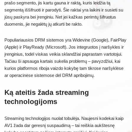
prašo segmento, jis kartu gauna ir raktą, kuris leidžia tą
segmentą iššifruoti ir parodyti. Šie raktai yra laikini ir susieti su
jūsų paskyra bei įrenginiu. Net jei kažkas perimtų šifruotus
duomenis, jie negalėtų jų atkurti be rakto.
Populiariausios DRM sistemos yra Widevine (Google), FairPlay
(Apple) ir PlayReady (Microsoft). Jos integruotos į naršykles ir
įrenginius, todėl viskas veikia sklandžiai paprastam vartotojui.
Tačiau ši apsauga kartais sukelia problemų – pavyzdžiui, kai
kurios platformos riboja vaizdo kokybę tam tikrose naršyklėse
ar operacinėse sistemose dėl DRM apribojimų.
Ką ateitis žada streaming
technologijoms
Streaming technologijos nuolat tobulėja. Naujesni kodekai kaip
AV1 žada dar geresnį suspaudimą – tai reiškia aukštesnę