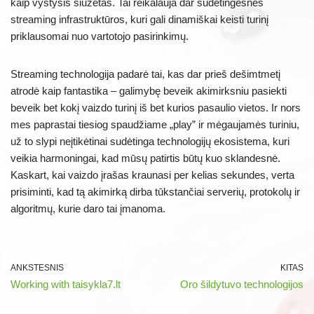
kaip vystysis siužetas. Tai reikalauja dar sudėtingesnės
streaming infrastruktūros, kuri gali dinamiškai keisti turinį
priklausomai nuo vartotojo pasirinkimų.
Streaming technologija padarė tai, kas dar prieš dešimtmetį
atrodė kaip fantastika – galimybę beveik akimirksniu pasiekti
beveik bet kokį vaizdo turinį iš bet kurios pasaulio vietos. Ir nors
mes paprastai tiesiog spaudžiame „play” ir mėgaujamės turiniu,
už to slypi neįtikėtinai sudėtinga technologijų ekosistema, kuri
veikia harmoningai, kad mūsų patirtis būtų kuo sklandesnė.
Kaskart, kai vaizdo įrašas kraunasi per kelias sekundes, verta
prisiminti, kad tą akimirką dirba tūkstančiai serverių, protokolų ir
algoritmų, kurie daro tai įmanoma.
ANKSTESNIS
KITAS
Working with taisykla7.lt
Oro šildytuvo technologijos