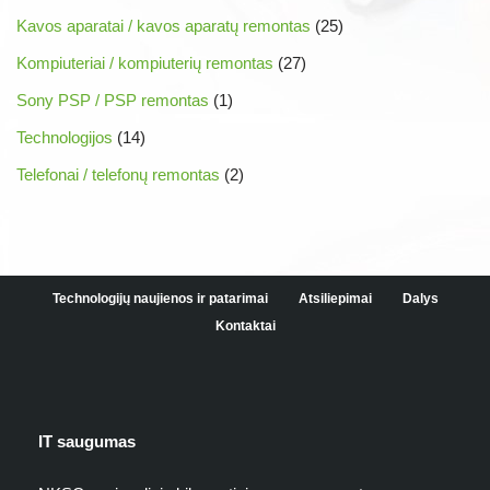
Kavos aparatai / kavos aparatų remontas
(25)
Kompiuteriai / kompiuterių remontas
(27)
Sony PSP / PSP remontas
(1)
Technologijos
(14)
Telefonai / telefonų remontas
(2)
Technologijų naujienos ir patarimai
Atsiliepimai
Dalys
Kontaktai
IT saugumas