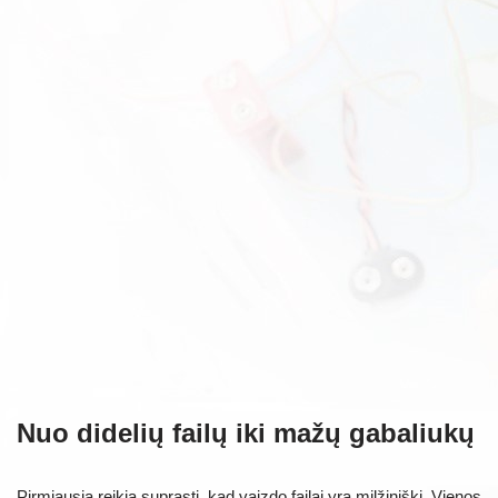
Nuo didelių failų iki mažų gabaliukų
Pirmiausia reikia suprasti, kad vaizdo failai yra milžiniški. Vienos