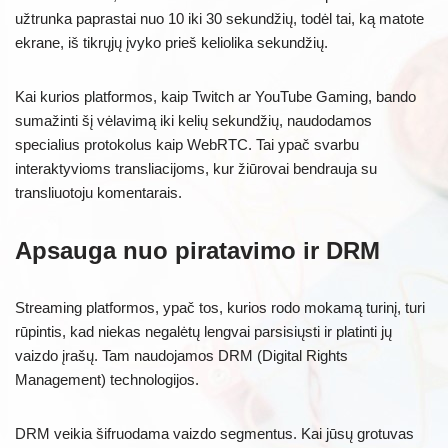
užtrunka paprastai nuo 10 iki 30 sekundžių, todėl tai, ką matote
ekrane, iš tikrųjų įvyko prieš keliolika sekundžių.
Kai kurios platformos, kaip Twitch ar YouTube Gaming, bando
sumažinti šį vėlavimą iki kelių sekundžių, naudodamos
specialius protokolus kaip WebRTC. Tai ypač svarbu
interaktyvioms transliacijoms, kur žiūrovai bendrauja su
transliuotoju komentarais.
Apsauga nuo piratavimo ir DRM
Streaming platformos, ypač tos, kurios rodo mokamą turinį, turi
rūpintis, kad niekas negalėtų lengvai parsisiųsti ir platinti jų
vaizdo įrašų. Tam naudojamos DRM (Digital Rights
Management) technologijos.
DRM veikia šifruodama vaizdo segmentus. Kai jūsų grotuvas