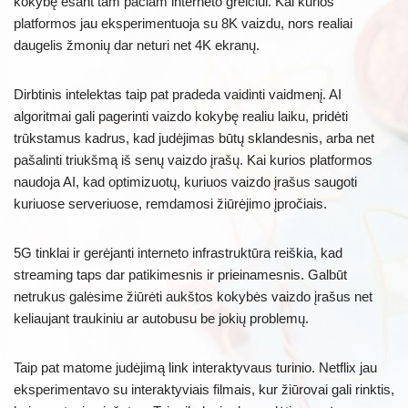
kokybę esant tam pačiam interneto greičiui. Kai kurios
platformos jau eksperimentuoja su 8K vaizdu, nors realiai
daugelis žmonių dar neturi net 4K ekranų.
Dirbtinis intelektas taip pat pradeda vaidinti vaidmenį. AI
algoritmai gali pagerinti vaizdo kokybę realiu laiku, pridėti
trūkstamus kadrus, kad judėjimas būtų sklandesnis, arba net
pašalinti triukšmą iš senų vaizdo įrašų. Kai kurios platformos
naudoja AI, kad optimizuotų, kuriuos vaizdo įrašus saugoti
kuriuose serveriuose, remdamosi žiūrėjimo įpročiais.
5G tinklai ir gerėjanti interneto infrastruktūra reiškia, kad
streaming taps dar patikimesnis ir prieinamesnis. Galbūt
netrukus galėsime žiūrėti aukštos kokybės vaizdo įrašus net
keliaujant traukiniu ar autobusu be jokių problemų.
Taip pat matome judėjimą link interaktyvaus turinio. Netflix jau
eksperimentavo su interaktyviais filmais, kur žiūrovai gali rinktis,