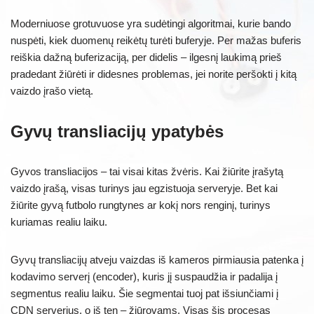
Moderniuose grotuvuose yra sudėtingi algoritmai, kurie bando
nuspėti, kiek duomenų reikėtų turėti buferyje. Per mažas buferis
reiškia dažną buferizaciją, per didelis – ilgesnį laukimą prieš
pradedant žiūrėti ir didesnes problemas, jei norite peršokti į kitą
vaizdo įrašo vietą.
Gyvų transliacijų ypatybės
Gyvos transliacijos – tai visai kitas žvėris. Kai žiūrite įrašytą
vaizdo įrašą, visas turinys jau egzistuoja serveryje. Bet kai
žiūrite gyvą futbolo rungtynes ar kokį nors renginį, turinys
kuriamas realiu laiku.
Gyvų transliacijų atveju vaizdas iš kameros pirmiausia patenka į
kodavimo serverį (encoder), kuris jį suspaudžia ir padalija į
segmentus realiu laiku. Šie segmentai tuoj pat išsiunčiami į
CDN serverius, o iš ten – žiūrovams. Visas šis procesas