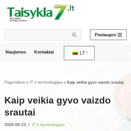
Pereiti
prie
turinio
Paslaugos
Naujienos
Kontaktai
LT
/
Pagrindinis
»
IT ir technologijos
»
Kaip veikia gyvo vaizdo srautai
Kaip veikia gyvo vaizdo
srautai
2026-06-23
IT ir technologijos