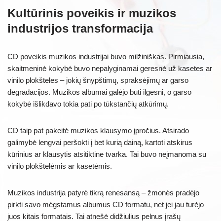
Kultūrinis poveikis ir muzikos
industrijos transformacija
CD poveikis muzikos industrijai buvo milžiniškas. Pirmiausia,
skaitmeninė kokybė buvo nepalyginamai geresnė už kasetes ar
vinilo plokšteles – jokių šnypštimų, spraksėjimų ar garso
degradacijos. Muzikos albumai galėjo būti ilgesni, o garso
kokybė išlikdavo tokia pati po tūkstančių atkūrimų.
CD taip pat pakeitė muzikos klausymo įpročius. Atsirado
galimybė lengvai peršokti į bet kurią dainą, kartoti atskirus
kūrinius ar klausytis atsitiktine tvarka. Tai buvo neįmanoma su
vinilo plokštelėmis ar kasetėmis.
Muzikos industrija patyrė tikrą renesansą – žmonės pradėjo
pirkti savo mėgstamus albumus CD formatu, net jei jau turėjo
juos kitais formatais. Tai atnešė didžiulius pelnus įrašų