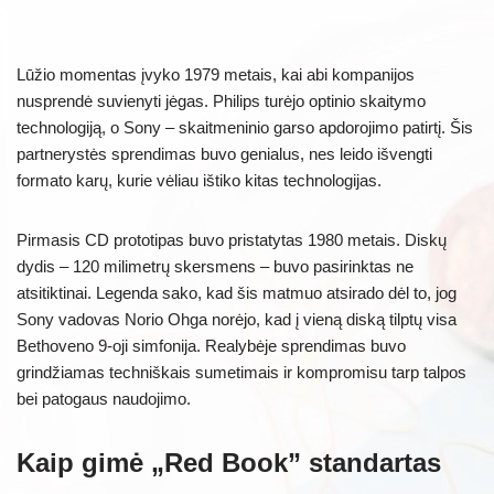
Lūžio momentas įvyko 1979 metais, kai abi kompanijos
nusprendė suvienyti jėgas. Philips turėjo optinio skaitymo
technologiją, o Sony – skaitmeninio garso apdorojimo patirtį. Šis
partnerystės sprendimas buvo genialus, nes leido išvengti
formato karų, kurie vėliau ištiko kitas technologijas.
Pirmasis CD prototipas buvo pristatytas 1980 metais. Diskų
dydis – 120 milimetrų skersmens – buvo pasirinktas ne
atsitiktinai. Legenda sako, kad šis matmuo atsirado dėl to, jog
Sony vadovas Norio Ohga norėjo, kad į vieną diską tilptų visa
Bethoveno 9-oji simfonija. Realybėje sprendimas buvo
grindžiamas techniškais sumetimais ir kompromisu tarp talpos
bei patogaus naudojimo.
Kaip gimė „Red Book” standartas