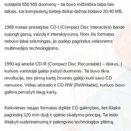
sutalpinti 650 MB duomenų – tai buvo milžiniška talpa tais
laikais, kai kompiuterių kietieji diskai dažnai būdavo 20-40 MB.
1988 metais pristatytas CD-I (Compact Disc Interactive) bandė
sujungti garsą, vaizdą ir interaktyvumą. Nors šis formatas
nebuvo labai sėkmingas, jis padėjo pagrindus vėlesnėms
multimedijos technologijoms.
1990-ieji atnešė CD-R (Compact Disc Recordable) – diskus, į
kuriuos vartotojai galėjo įrašyti duomenis. Tai buvo tikra
revoliucija, nes pirmą kartą žmonės galėjo kurti savo CD
namuose. Vėliau atsirado ir CD-RW (ReWritable), kuriuos buvo
galima perrašyti daug kartų.
Kiekvienas naujas formatas išplėtė CD galimybes, bet išlaikė
pagrindinį 120 mm dydį ir optinio skaitymo principą. Tai leido
išlaikyti suderinamumą ir palengvino technologijos plitimą.