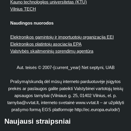
Kauno technologijos universitetas (KTU)
Vilnius TECH
Naudingos nuorodos
Elektronikos gamintojų ir importuotojų organizacija EEI
Elektronikos platintojų asociacija EPA
Valstybės skaitmeninių sprendimų agentūra
Aut. teisės © 2007-{current_year} Net septyni, UAB
Prašymą/skundą dėl mūsų interneto parduotuvėje įsigytos
prekės ar paslaugos galite pateikti Valstybinei vartotojų teisių
apsaugos tarnybai (Vilniaus g. 25, 01402 Vilnius, el. p.
tarnyba@vvtat.lt
, interneto svetainė www.vvtat.lt – ar užpildyti
prašymo formą EGS platformoje http://ec.europa.eu/odr/)
Naujausi straipsniai