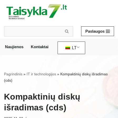
Pereiti
prie
turinio
Paslaugos
Naujienos
Kontaktai
LT
/
Pagrindinis
»
IT ir technologijos
»
Kompaktinių diskų išradimas
(cds)
Kompaktinių diskų
išradimas (cds)