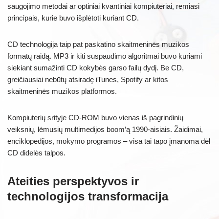
saugojimo metodai ar optiniai kvantiniai kompiuteriai, remiasi
principais, kurie buvo išplėtoti kuriant CD.
CD technologija taip pat paskatino skaitmeninės muzikos
formatų raidą. MP3 ir kiti suspaudimo algoritmai buvo kuriami
siekiant sumažinti CD kokybės garso failų dydį. Be CD,
greičiausiai nebūtų atsiradę iTunes, Spotify ar kitos
skaitmeninės muzikos platformos.
Kompiuterių srityje CD-ROM buvo vienas iš pagrindinių
veiksnių, lėmusių multimedijos boom’ą 1990-aisiais. Žaidimai,
enciklopedijos, mokymo programos – visa tai tapo įmanoma dėl
CD didelės talpos.
Ateities perspektyvos ir
technologijos transformacija