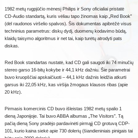
1982 metų rugpjūčio mėnesį Philips ir Sony oficialiai pristatė
CD-Audio standartą, kuris vėliau tapo žinomas kaip „Red Book”
(dėl raudonos viršelio spalvos). Šis dokumentas apibrėžė visus
techninius parametrus: diskų dydį, duomenų kodavimo būdą,
klaidų taisymo algoritmus ir net tai, kaip turėtų atrodyti pats
diskas.
Red Book standartas nustatė, kad CD gali saugoti iki 74 minučių
stereo garso 16-bitų kokybe ir 44,1 kHz dažniu. Šie parametrai
buvo kruopščiai apskaičiuoti – 44,1 kHz dažnis leidžia atkurti
garsus iki 22,05 kHz, kas viršija žmogaus klausos ribas (apie
20 kHz).
Pirmasis komercinis CD buvo išleistas 1982 metų spalio 1
dieną Japonijoje. Tai buvo ABBA albumas „The Visitors”. Tą
pačią dieną Sony pradėjo pardavinėti pirmąjį CD grotuvą CDP-
101, kurio kaina siekė apie 730 dolerių (šiandieniniais pinigais tai