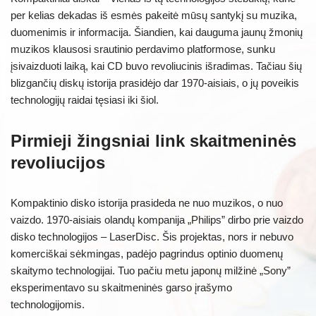
per kelias dekadas iš esmės pakeitė mūsų santykį su muzika,
duomenimis ir informacija. Šiandien, kai dauguma jaunų žmonių
muzikos klausosi srautinio perdavimo platformose, sunku
įsivaizduoti laiką, kai CD buvo revoliucinis išradimas. Tačiau šių
blizgančių diskų istorija prasidėjo dar 1970-aisiais, o jų poveikis
technologijų raidai tęsiasi iki šiol.
Pirmieji žingsniai link skaitmeninės
revoliucijos
Kompaktinio disko istorija prasideda ne nuo muzikos, o nuo
vaizdo. 1970-aisiais olandų kompanija „Philips” dirbo prie vaizdo
disko technologijos – LaserDisc. Šis projektas, nors ir nebuvo
komerciškai sėkmingas, padėjo pagrindus optinio duomenų
skaitymo technologijai. Tuo pačiu metu japonų milžinė „Sony”
eksperimentavo su skaitmeninės garso įrašymo
technologijomis.