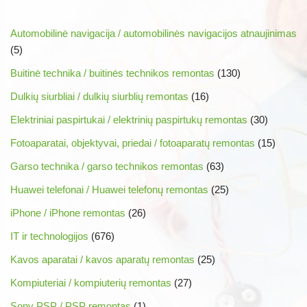
Automobilinė navigacija / automobilinės navigacijos atnaujinimas
(5)
Buitinė technika / buitinės technikos remontas
(130)
Dulkių siurbliai / dulkių siurblių remontas
(16)
Elektriniai paspirtukai / elektrinių paspirtukų remontas
(30)
Fotoaparatai, objektyvai, priedai / fotoaparatų remontas
(15)
Garso technika / garso technikos remontas
(63)
Huawei telefonai / Huawei telefonų remontas
(25)
iPhone / iPhone remontas
(26)
IT ir technologijos
(676)
Kavos aparatai / kavos aparatų remontas
(25)
Kompiuteriai / kompiuterių remontas
(27)
Sony PSP / PSP remontas
(1)