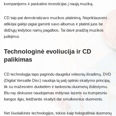
kompanijoms ir paskatino investicijas į naują muziką.
CD taip pat demokratizavo muzikos platinimą. Nepriklausomi
atlikėjai galėjo pigiai gaminti savo albumus ir platinti juos be
didžiųjų leidybos namų pagalbos. Tai davė pradžią muzikos
judėjimui.
Technologinė evoliucija ir CD
palikimas
CD technologija tapo pagrindu daugeliui vėlesnių išradimų. DVD
(Digital Versatile Disc) naudoja tą patį optinio skaitymo principą,
tik su mažesnėm duobelėm ir tankesniu duomenų išdėstymu.
Blu-ray diskuose naudojamas mėlynas lazeris su trumpesniu
bangos ilgiu, leidžiantis skaityti dar smulkesnius duomenis.
Net šiuolaikinės technologijos, tokios kaip holografiniai duomenų