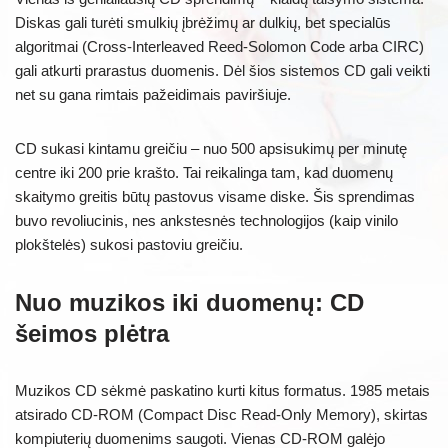
Diskas gali turėti smulkių įbrėžimų ar dulkių, bet specialūs
algoritmai (Cross-Interleaved Reed-Solomon Code arba CIRC)
gali atkurti prarastus duomenis. Dėl šios sistemos CD gali veikti
net su gana rimtais pažeidimais paviršiuje.
CD sukasi kintamu greičiu – nuo 500 apsisukimų per minutę
centre iki 200 prie krašto. Tai reikalinga tam, kad duomenų
skaitymo greitis būtų pastovus visame diske. Šis sprendimas
buvo revoliucinis, nes ankstesnės technologijos (kaip vinilo
plokštelės) sukosi pastoviu greičiu.
Nuo muzikos iki duomenų: CD
šeimos plėtra
Muzikos CD sėkmė paskatino kurti kitus formatus. 1985 metais
atsirado CD-ROM (Compact Disc Read-Only Memory), skirtas
kompiuterių duomenims saugoti. Vienas CD-ROM galėjo