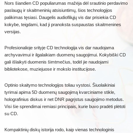
Nors šiandien CD populiarumas mažėja dėl srautinio perdavimo
paslaugų ir skaitmeninių atsisiuntimų, šios technologijos
palikimas tęsiasi. Daugelis audiofiliųjų vis dar prisiekia CD
kokybe, teigdami, kad ji pranoksta suspaustas skaitmenines
versijas.
Profesionalioje srityje CD technologija vis dar naudojama
archyvavimui ir ilgalaikiam duomenų saugojimui. Kokybiški CD
gali išlaikyti duomenis šimtmečius, todėl jie naudojami
bibliotekose, muziejuose ir mokslo institucijose.
Optinio skaitymo technologijos toliau vystosi. Šiuolaikiniai
tyrimai apima 5D duomenų saugojimą kvarciniame stikle,
holografinius diskus ir net DNR pagrįstus saugojimo metodus.
Visi šie sprendimai remiasi principais, kurie buvo pradėti plėtoti
su CD.
Kompaktinių diskų istorija rodo, kaip vienas technologinis