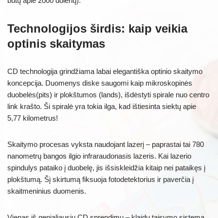
būtų apie 2000 dolerių).
Technologijos širdis: kaip veikia
optinis skaitymas
CD technologija grindžiama labai elegantiška optinio skaitymo
koncepcija. Duomenys diske saugomi kaip mikroskopinės
duobelės(pits) ir plokštumos (lands), išdėstyti spirale nuo centro
link krašto. Ši spiralė yra tokia ilga, kad ištiesinta siektų apie
5,77 kilometrus!
Skaitymo procesas vyksta naudojant lazerį – paprastai tai 780
nanometrų bangos ilgio infraraudonasis lazeris. Kai lazerio
spindulys pataiko į duobelę, jis išsiskleidžia kitaip nei pataikęs į
plokštumą. Šį skirtumą fiksuoja fotodetektorius ir paverčia į
skaitmeninius duomenis.
Vienas iš genialiausių CD sprendimų – klaidų taisymo sistema.