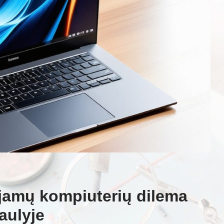
amų kompiuterių dilema
aulyje