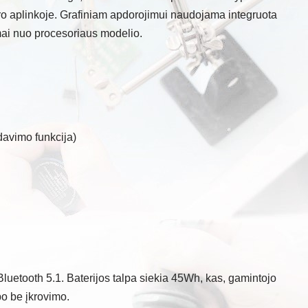
uro aplinkoje. Grafiniam apdorojimui naudojama integruota
omai nuo procesoriaus modelio.
avimo funkcija)
 Bluetooth 5.1. Baterijos talpa siekia 45Wh, kas, gamintojo
rbo be įkrovimo.