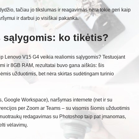
ydžio, tačiau jo tikslumas ir reagavimas nėra tokie geri kaip
šymui ir darbui jo visiškai pakanka.
sąlygomis: ko tikėtis?
kaip Lenovo V15 G4 veikia realiomis sąlygomis? Testuojant
mi ir 8GB RAM, rezultatai buvo gana aiškūs: šis
ėmis užduotimis, bet nėra skirtas sudėtingam turinio
s, Google Workspace), naršymas internete (net ir su
erencijos per Zoom ar Teams – su visomis šiomis užduotimis
s nuotraukų redagavimas su Photoshop taip pat įmanomas,
elti vėlavimų.