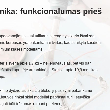
mika: funkcionalumas prieš
ovanojimus – tai utilitarinis įrenginys, kurio išvaizda
ikinis korpusas yra pakankamai tvirtas, kad atlaikytų kasdienį
premium klasės modeliams.
eris sveria apie 1,7 kg – ne lengviausias, bet vis dar
iotis kuprinėje ar rankinėje. Storis – apie 19,9 mm, kas
oje.
 Pilno dydžio, su skaičių bloku, ji pasižymi pakankamu
etuvos rinkai skirti modeliai paprastai turi lietuvišką
 gali būti trūkumas dirbant prietemoje.