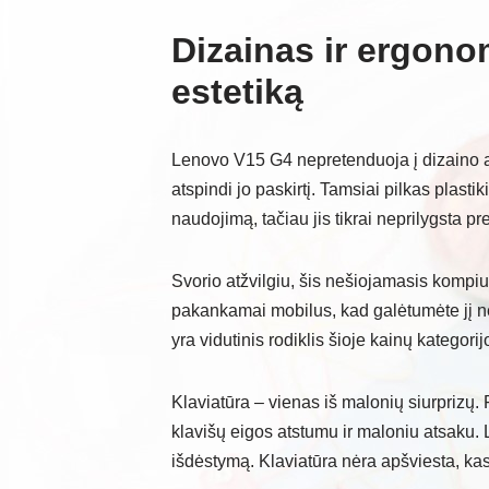
Dizainas ir ergono
estetiką
Lenovo V15 G4 nepretenduoja į dizaino apd
atspindi jo paskirtį. Tamsiai pilkas plast
naudojimą, tačiau jis tikrai neprilygsta 
Svorio atžvilgiu, šis nešiojamasis kompiut
pakankamai mobilus, kad galėtumėte jį neš
yra vidutinis rodiklis šioje kainų kategorij
Klaviatūra – vienas iš malonių siurprizų.
klavišų eigos atstumu ir maloniu atsaku. Li
išdėstymą. Klaviatūra nėra apšviesta, kas