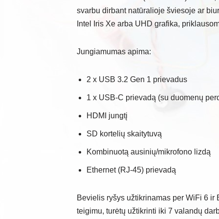
svarbu dirbant natūralioje šviesoje ar bi
Intel Iris Xe arba UHD grafika, priklaus
Jungiamumas apima:
2 x USB 3.2 Gen 1 prievadus
1 x USB-C prievadą (su duomenų perd
HDMI jungtį
SD kortelių skaitytuvą
Kombinuotą ausinių/mikrofono lizdą
Ethernet (RJ-45) prievadą
Bevielis ryšys užtikrinamas per WiFi 6 ir
teigimu, turėtų užtikrinti iki 7 valandų da