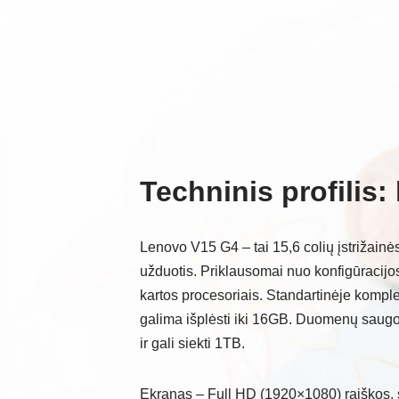
Techninis profilis
Lenovo V15 G4 – tai 15,6 colių įstrižainė
užduotis. Priklausomai nuo konfigūracijos, 
kartos procesoriais. Standartinėje kompl
galima išplėsti iki 16GB. Duomenų saugo
ir gali siekti 1TB.
Ekranas – Full HD (1920×1080) raiškos, 