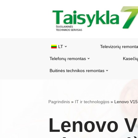
Pereiti
prie
turinio
LT
Televizorių remont
Telefonų remontas
Kasečių
Buitinės technikos remontas
Pagrindinis
»
IT ir technologijos
»
Lenovo V15 
Lenovo V