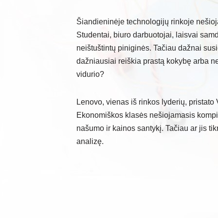
Šiandieninėje technologijų rinkoje nešioj
Studentai, biuro darbuotojai, laisvai samd
neištuštintų piniginės. Tačiau dažnai su
dažniausiai reiškia prastą kokybę arba 
vidurio?
Lenovo, vienas iš rinkos lyderių, pristato
Ekonomiškos klasės nešiojamasis kompiu
našumo ir kainos santykį. Tačiau ar jis ti
analizę.