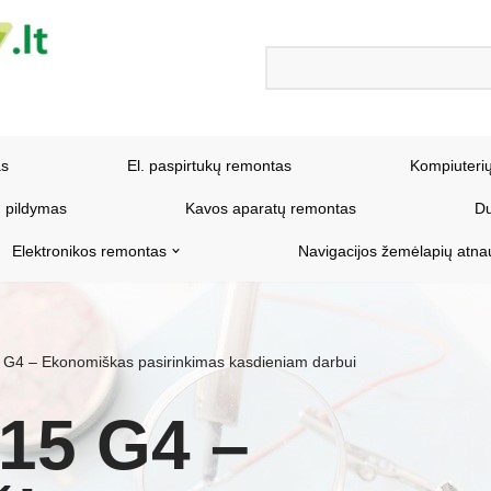
as
El. paspirtukų remontas
Kompiuteri
 pildymas
Kavos aparatų remontas
Du
Elektronikos remontas
Navigacijos žemėlapių atna
G4 – Ekonomiškas pasirinkimas kasdieniam darbui
15 G4 –