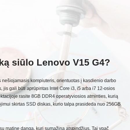
: ką siūlo Lenovo V15 G4?
s nešiojamasis kompiuteris, orientuotas į kasdienio darbo
jis gali būti aprūpintas Intel Core i3, i5 arba i7 12-osios
ektacijoje rasite 8GB DDR4 operatyviosios atminties, kurią
jimui skirtas SSD diskas, kurio talpa prasideda nuo 256GB
su matine danga, kuri sumažina atspindžius. Tai ypač