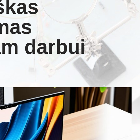
škas
imas
am darbui