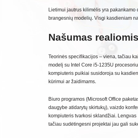
Lietimui jautrus kilimėlis yra pakankamo d
brangesnių modelių. Visgi kasdieniam nar
Našumas realiomis 
Teorinės specifikacijos – viena, tačiau 
modelį su Intel Core i5-1235U procesoriu
kompiuteris puikiai susidoroja su kasdien
kūrimui ar žaidimams.
Biuro programos (Microsoft Office paketa
daugybe atidarytų skirtukų), vaizdo konf
kompiuteris tvarkosi sklandžiai. Lengva
tačiau sudėtingesni projektai jau gali suk