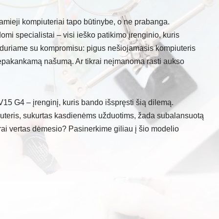
amieji kompiuteriai tapo būtinybe, o ne prabanga.
omi specialistai – visi ieško patikimo įrenginio, kuris
siduriame su kompromisu: pigus nešiojamasis kompiuteris
nepakankamą našumą. Ar tikrai neįmanoma rasti aukso
 V15 G4 – įrenginį, kuris bando išspręsti šią dilemą.
teris, sukurtas kasdienėms užduotims, žada subalansuotą
krai vertas dėmesio? Pasinerkime giliau į šio modelio