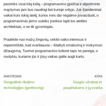
pasirinks visai kitą kelią – programavimo įgūdžiai ir algoritminis
mąstymas jam bus naudingi bet kurioje srityje. Juk šiandieniniai
vaikai kurs tokią ateitį, kurios mes dar negalime įsivaizduoti, o
programavimas jiems suteiks įrankius tapti tos ateities
architektais, o ne tik gyventojais.
Pradėkite nuo mažų žingsnių, sekite vaiko interesus ir
nepamirškite, kad svarbiausia – išlaikyti smalsumą ir mokymosi
džiaugsmą. Tuomet programavimo kelionė taps ne pareiga, o
nuotykiu, kuriame jūs ir jūsų vaikas galite augti kartu.
ANKSTESNIS
KITAS
Geografinio ribojimo
Saugūs užraktai el.
technologijos (geofencing)
paspirtukams ir jų svarba