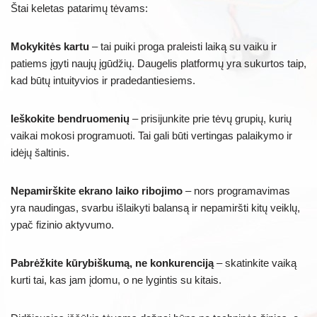
Štai keletas patarimų tėvams:
Mokykitės kartu
– tai puiki proga praleisti laiką su vaiku ir
patiems įgyti naujų įgūdžių. Daugelis platformų yra sukurtos taip,
kad būtų intuityvios ir pradedantiesiems.
Ieškokite bendruomenių
– prisijunkite prie tėvų grupių, kurių
vaikai mokosi programuoti. Tai gali būti vertingas palaikymo ir
idėjų šaltinis.
Nepamirškite ekrano laiko ribojimo
– nors programavimas
yra naudingas, svarbu išlaikyti balansą ir nepamiršti kitų veiklų,
ypač fizinio aktyvumo.
Pabrėžkite kūrybiškumą, ne konkurenciją
– skatinkite vaiką
kurti tai, kas jam įdomu, o ne lygintis su kitais.