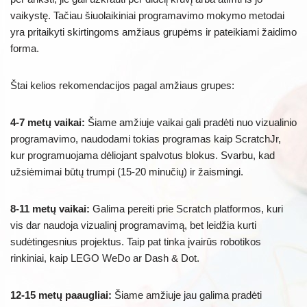
vaikystę. Tačiau šiuolaikiniai programavimo mokymo metodai
yra pritaikyti skirtingoms amžiaus grupėms ir pateikiami žaidimo
forma.
Štai kelios rekomendacijos pagal amžiaus grupes:
4-7 metų vaikai:
Šiame amžiuje vaikai gali pradėti nuo vizualinio
programavimo, naudodami tokias programas kaip ScratchJr,
kur programuojama dėliojant spalvotus blokus. Svarbu, kad
užsiėmimai būtų trumpi (15-20 minučių) ir žaismingi.
8-11 metų vaikai:
Galima pereiti prie Scratch platformos, kuri
vis dar naudoja vizualinį programavimą, bet leidžia kurti
sudėtingesnius projektus. Taip pat tinka įvairūs robotikos
rinkiniai, kaip LEGO WeDo ar Dash & Dot.
12-15 metų paaugliai:
Šiame amžiuje jau galima pradėti