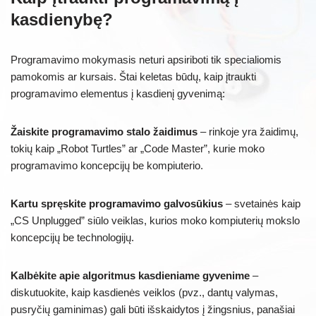
kasdienybę?
Programavimo mokymasis neturi apsiriboti tik specialiomis
pamokomis ar kursais. Štai keletas būdų, kaip įtraukti
programavimo elementus į kasdienį gyvenimą:
Žaiskite programavimo stalo žaidimus
– rinkoje yra žaidimų,
tokių kaip „Robot Turtles” ar „Code Master”, kurie moko
programavimo koncepcijų be kompiuterio.
Kartu spręskite programavimo galvosūkius
– svetainės kaip
„CS Unplugged” siūlo veiklas, kurios moko kompiuterių mokslo
koncepcijų be technologijų.
Kalbėkite apie algoritmus kasdieniame gyvenime
–
diskutuokite, kaip kasdienės veiklos (pvz., dantų valymas,
pusryčių gaminimas) gali būti išskaidytos į žingsnius, panašiai