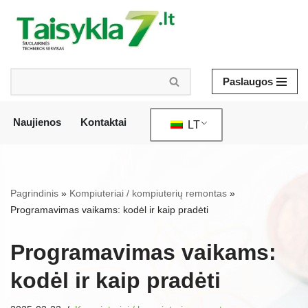
Pereiti
prie
turinio
Paslaugos
Naujienos
Kontaktai
LT
/
Pagrindinis
»
Kompiuteriai / kompiuterių remontas
»
Programavimas vaikams: kodėl ir kaip pradėti
Programavimas vaikams:
kodėl ir kaip pradėti