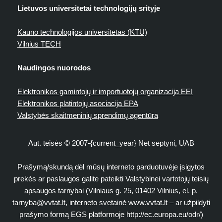
Lietuvos universitetai technologijų srityje
Kauno technologijos universitetas (KTU)
Vilnius TECH
Naudingos nuorodos
Elektronikos gamintojų ir importuotojų organizacija EEI
Elektronikos platintojų asociacija EPA
Valstybės skaitmeninių sprendimų agentūra
Aut. teisės © 2007-{current_year} Net septyni, UAB
Prašymą/skundą dėl mūsų interneto parduotuvėje įsigytos
prekės ar paslaugos galite pateikti Valstybinei vartotojų teisių
apsaugos tarnybai (Vilniaus g. 25, 01402 Vilnius, el. p.
tarnyba@vvtat.lt
, interneto svetainė www.vvtat.lt – ar užpildyti
prašymo formą EGS platformoje http://ec.europa.eu/odr/)