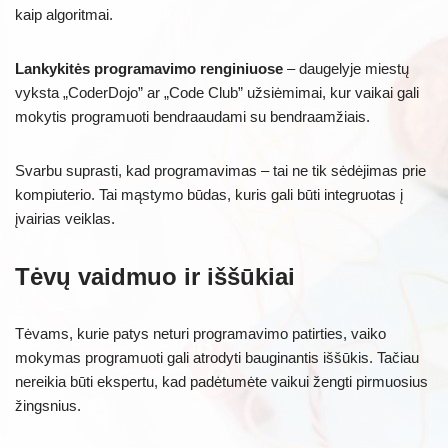
kaip algoritmai.
Lankykitės programavimo renginiuose
– daugelyje miestų
vyksta „CoderDojo” ar „Code Club” užsiėmimai, kur vaikai gali
mokytis programuoti bendraaudami su bendraamžiais.
Svarbu suprasti, kad programavimas – tai ne tik sėdėjimas prie
kompiuterio. Tai mąstymo būdas, kuris gali būti integruotas į
įvairias veiklas.
Tėvų vaidmuo ir iššūkiai
Tėvams, kurie patys neturi programavimo patirties, vaiko
mokymas programuoti gali atrodyti bauginantis iššūkis. Tačiau
nereikia būti ekspertu, kad padėtumėte vaikui žengti pirmuosius
žingsnius.