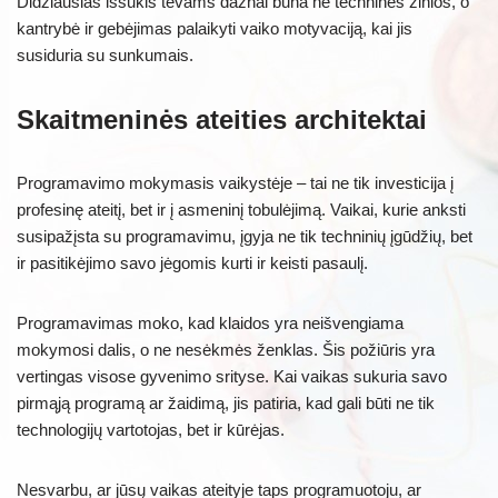
Didžiausias iššūkis tėvams dažnai būna ne techninės žinios, o
kantrybė ir gebėjimas palaikyti vaiko motyvaciją, kai jis
susiduria su sunkumais.
Skaitmeninės ateities architektai
Programavimo mokymasis vaikystėje – tai ne tik investicija į
profesinę ateitį, bet ir į asmeninį tobulėjimą. Vaikai, kurie anksti
susipažįsta su programavimu, įgyja ne tik techninių įgūdžių, bet
ir pasitikėjimo savo jėgomis kurti ir keisti pasaulį.
Programavimas moko, kad klaidos yra neišvengiama
mokymosi dalis, o ne nesėkmės ženklas. Šis požiūris yra
vertingas visose gyvenimo srityse. Kai vaikas sukuria savo
pirmąją programą ar žaidimą, jis patiria, kad gali būti ne tik
technologijų vartotojas, bet ir kūrėjas.
Nesvarbu, ar jūsų vaikas ateityje taps programuotoju, ar