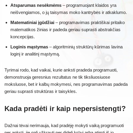
Atsparumas nesėkmėms
– programuojant klaidos yra
neišvengiamos, o jų taisymas moko kantrybės ir atkaklumo.
Matematiniai įgūdžiai
– programavimas praktiškai pritaiko
matematikos žinias ir padeda geriau suprasti abstrakčias
koncepcijas.
Loginis mąstymas
– algoritminių struktūrų kūrimas lavina
loginį ir analitinį mąstymą.
Tyrimai rodo, kad vaikai, kurie anksti pradeda programuoti,
demonstruoja geresnius rezultatus ne tik tiksliuosiuose
moksluose, bet ir kalbų mokymesi, nes programavimas padeda
geriau suprasti struktūras ir taisykles.
Kada pradėti ir kaip nepersistengti?
Dažnai tėvai nerimauja, kad pradėję mokyti vaiką programuoti
per anksti, jie gali užkrauti per didelį krūvį arba atimti iš jo