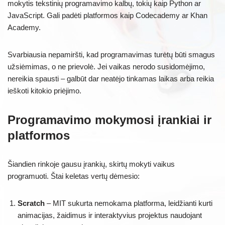
mokytis tekstinių programavimo kalbų, tokių kaip Python ar
JavaScript. Gali padėti platformos kaip Codecademy ar Khan
Academy.
Svarbiausia nepamiršti, kad programavimas turėtų būti smagus
užsiėmimas, o ne prievolė. Jei vaikas nerodo susidomėjimo,
nereikia spausti – galbūt dar neatėjo tinkamas laikas arba reikia
ieškoti kitokio priėjimo.
Programavimo mokymosi įrankiai ir
platformos
Šiandien rinkoje gausu įrankių, skirtų mokyti vaikus
programuoti. Štai keletas vertų dėmesio:
Scratch
– MIT sukurta nemokama platforma, leidžianti kurti
animacijas, žaidimus ir interaktyvius projektus naudojant