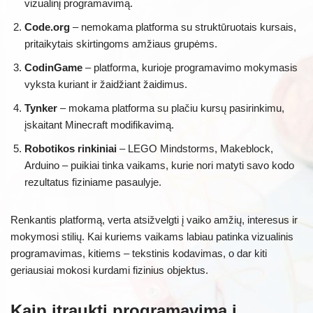
vizualinį programavimą.
Code.org
– nemokama platforma su struktūruotais kursais,
pritaikytais skirtingoms amžiaus grupėms.
CodinGame
– platforma, kurioje programavimo mokymasis
vyksta kuriant ir žaidžiant žaidimus.
Tynker
– mokama platforma su plačiu kursų pasirinkimu,
įskaitant Minecraft modifikavimą.
Robotikos rinkiniai
– LEGO Mindstorms, Makeblock,
Arduino – puikiai tinka vaikams, kurie nori matyti savo kodo
rezultatus fiziniame pasaulyje.
Renkantis platformą, verta atsižvelgti į vaiko amžių, interesus ir
mokymosi stilių. Kai kuriems vaikams labiau patinka vizualinis
programavimas, kitiems – tekstinis kodavimas, o dar kiti
geriausiai mokosi kurdami fizinius objektus.
Kaip įtraukti programavimą į