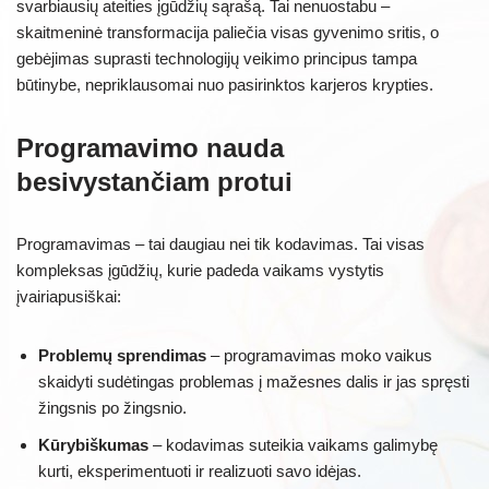
svarbiausių ateities įgūdžių sąrašą. Tai nenuostabu –
skaitmeninė transformacija paliečia visas gyvenimo sritis, o
gebėjimas suprasti technologijų veikimo principus tampa
būtinybe, nepriklausomai nuo pasirinktos karjeros krypties.
Programavimo nauda
besivystančiam protui
Programavimas – tai daugiau nei tik kodavimas. Tai visas
kompleksas įgūdžių, kurie padeda vaikams vystytis
įvairiapusiškai:
Problemų sprendimas
– programavimas moko vaikus
skaidyti sudėtingas problemas į mažesnes dalis ir jas spręsti
žingsnis po žingsnio.
Kūrybiškumas
– kodavimas suteikia vaikams galimybę
kurti, eksperimentuoti ir realizuoti savo idėjas.