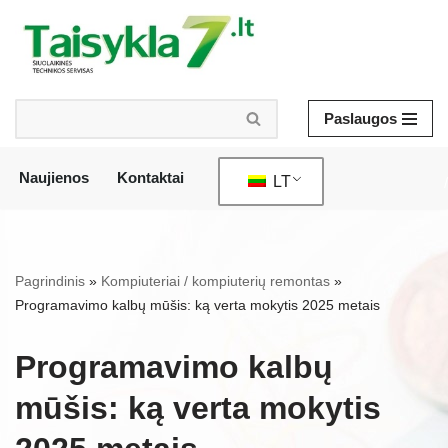
Pereiti
prie
turinio
Paslaugos
Naujienos
Kontaktai
LT
/
Pagrindinis
»
Kompiuteriai / kompiuterių remontas
»
Programavimo kalbų mūšis: ką verta mokytis 2025 metais
Programavimo kalbų
mūšis: ką verta mokytis