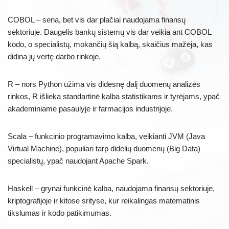
COBOL – sena, bet vis dar plačiai naudojama finansų
sektoriuje. Daugelis bankų sistemų vis dar veikia ant COBOL
kodo, o specialistų, mokančių šią kalbą, skaičius mažėja, kas
didina jų vertę darbo rinkoje.
R – nors Python užima vis didesnę dalį duomenų analizės
rinkos, R išlieka standartinė kalba statistikams ir tyrėjams, ypač
akademiniame pasaulyje ir farmacijos industrijoje.
Scala – funkcinio programavimo kalba, veikianti JVM (Java
Virtual Machine), populiari tarp didelių duomenų (Big Data)
specialistų, ypač naudojant Apache Spark.
Haskell – grynai funkcinė kalba, naudojama finansų sektoriuje,
kriptografijoje ir kitose srityse, kur reikalingas matematinis
tikslumas ir kodo patikimumas.