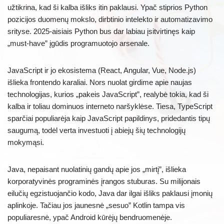
užtikrina, kad ši kalba išliks itin paklausi. Ypač stiprios Python
pozicijos duomenų mokslo, dirbtinio intelekto ir automatizavimo
srityse. 2025-aisiais Python bus dar labiau įsitvirtinęs kaip
„must-have” įgūdis programuotojo arsenale.
JavaScript ir jo ekosistema (React, Angular, Vue, Node.js)
išlieka frontendo karaliai. Nors nuolat girdime apie naujas
technologijas, kurios „pakeis JavaScript”, realybė tokia, kad ši
kalba ir toliau dominuos interneto naršyklėse. Tiesa, TypeScript
sparčiai populiarėja kaip JavaScript papildinys, pridedantis tipų
saugumą, todėl verta investuoti į abiejų šių technologijų
mokymąsi.
Java, nepaisant nuolatinių gandų apie jos „mirtį”, išlieka
korporatyvinės programinės įrangos stuburas. Su milijonais
eilučių egzistuojančio kodo, Java dar ilgai išliks paklausi įmonių
aplinkoje. Tačiau jos jaunesnė „sesuo” Kotlin tampa vis
populiaresnė, ypač Android kūrėjų bendruomenėje.