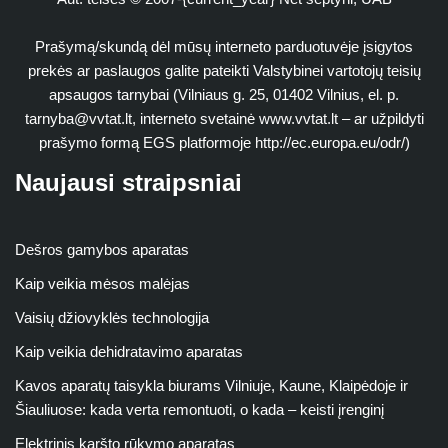
Prašymą/skundą dėl mūsų interneto parduotuvėje įsigytos
prekės ar paslaugos galite pateikti Valstybinei vartotojų teisių
apsaugos tarnybai (Vilniaus g. 25, 01402 Vilnius, el. p.
tarnyba@vvtat.lt
, interneto svetainė www.vvtat.lt – ar užpildyti
prašymo formą EGS platformoje http://ec.europa.eu/odr/)
Naujausi straipsniai
Dešros gamybos aparatas
Kaip veikia mėsos malėjas
Vaisių džiovyklės technologija
Kaip veikia dehidratavimo aparatas
Kavos aparatų taisykla biurams Vilniuje, Kaune, Klaipėdoje ir
Šiauliuose: kada verta remontuoti, o kada – keisti įrenginį
Elektrinis karšto rūkymo aparatas