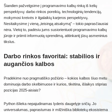
Šiandien pažvelgsime į programavimo kalbų rinką iš kelių
perspektyvų: darbo rinkos poreikių, technologinių tendencijų,
mokymosi kreivės ir ilgalaikių karjeros perspektyvų.
Nesitaikysime į vieną „teisingą atsakymą” – tokio paprasčiausiai
nėra. Vietoj to, padėsiu jums susiorientuoti programavimo kalbų
jūroje ir priimti informuotą sprendimą, atitinkantį jūsų asmeninius
tikslus.
Darbo rinkos favoritai: stabilios ir
augančios kalbos
Pradėkime nuo pragmatiško požiūrio – kokios kalbos šiuo metu
dominuoja darbo skelbimuose ir kurios, tikėtina, išlaikys stiprias
pozicijas 2025-aisiais?
Python išlieka nepajudinamas lyderis daugelyje sričių. Jo
universalumas, paprastumas ir milžiniška bibliotekų ekosistema