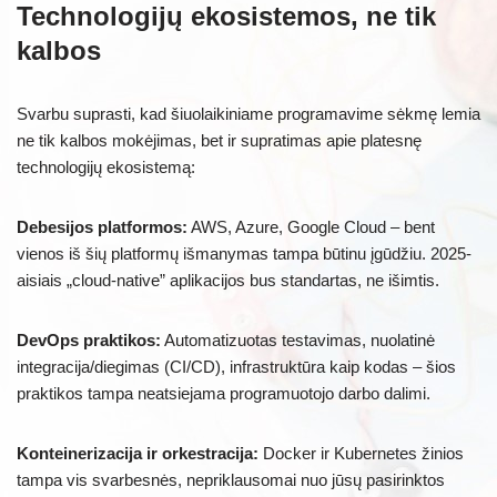
Technologijų ekosistemos, ne tik
kalbos
Svarbu suprasti, kad šiuolaikiniame programavime sėkmę lemia
ne tik kalbos mokėjimas, bet ir supratimas apie platesnę
technologijų ekosistemą:
Debesijos platformos:
AWS, Azure, Google Cloud – bent
vienos iš šių platformų išmanymas tampa būtinu įgūdžiu. 2025-
aisiais „cloud-native” aplikacijos bus standartas, ne išimtis.
DevOps praktikos:
Automatizuotas testavimas, nuolatinė
integracija/diegimas (CI/CD), infrastruktūra kaip kodas – šios
praktikos tampa neatsiejama programuotojo darbo dalimi.
Konteinerizacija ir orkestracija:
Docker ir Kubernetes žinios
tampa vis svarbesnės, nepriklausomai nuo jūsų pasirinktos