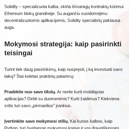
Solidity – specializuota kalba, skirta išmaniųjų kontraktų kūrimui
Ethereum blokų grandinėje. Su augančiu susidomėjimu
decentralizuotomis aplikacijomis, Solidity specialistų paklausa
auga.
Mokymosi strategija: kaip pasirinkti
teisingai
Turint tiek daug pasirinkimų, kaip nuspręsti, į ką investuoti savo
laiką? Štai keletas praktinių patarimų:
Pradėkite nuo savo tikslų.
Ar norite kurti mobiliąsias
aplikacijas? Dirbti su duomenimis? Kurti žaidimus? Kiekviena
sritis turi savo „pirmaeilius” įrankius.
Įvertinkite savo mokymosi stilių.
Kai kurios kalbos, kaip
Python, turi švelnesnę mokymosi kreivę ir yra draugiškesnės