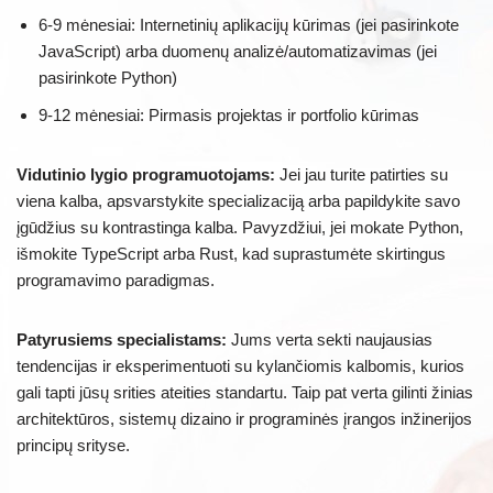
6-9 mėnesiai: Internetinių aplikacijų kūrimas (jei pasirinkote
JavaScript) arba duomenų analizė/automatizavimas (jei
pasirinkote Python)
9-12 mėnesiai: Pirmasis projektas ir portfolio kūrimas
Vidutinio lygio programuotojams:
Jei jau turite patirties su
viena kalba, apsvarstykite specializaciją arba papildykite savo
įgūdžius su kontrastinga kalba. Pavyzdžiui, jei mokate Python,
išmokite TypeScript arba Rust, kad suprastumėte skirtingus
programavimo paradigmas.
Patyrusiems specialistams:
Jums verta sekti naujausias
tendencijas ir eksperimentuoti su kylančiomis kalbomis, kurios
gali tapti jūsų srities ateities standartu. Taip pat verta gilinti žinias
architektūros, sistemų dizaino ir programinės įrangos inžinerijos
principų srityse.