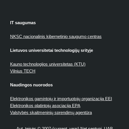
IT saugumas
NKSC nacionalinis kibernetinio saugumo centras
Lietuvos universitetai technologijų srityje
Kauno technologijos universitetas (KTU)
Vilnius TECH
Naudingos nuorodos
Elektronikos gamintojų ir importuotojų organizacija EEI
Elektronikos platintojų asociacija EPA
Valstybės skaitmeninių sprendimų agentūra
Aut. teisės © 2007-{current_year} Net septyni, UAB