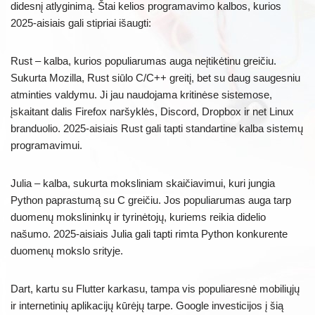
didesnį atlyginimą. Štai kelios programavimo kalbos, kurios
2025-aisiais gali stipriai išaugti:
Rust – kalba, kurios populiarumas auga neįtikėtinu greičiu.
Sukurta Mozilla, Rust siūlo C/C++ greitį, bet su daug saugesniu
atminties valdymu. Ji jau naudojama kritinėse sistemose,
įskaitant dalis Firefox naršyklės, Discord, Dropbox ir net Linux
branduolio. 2025-aisiais Rust gali tapti standartine kalba sistemų
programavimui.
Julia – kalba, sukurta moksliniam skaičiavimui, kuri jungia
Python paprastumą su C greičiu. Jos populiarumas auga tarp
duomenų mokslininkų ir tyrinėtojų, kuriems reikia didelio
našumo. 2025-aisiais Julia gali tapti rimta Python konkurente
duomenų mokslo srityje.
Dart, kartu su Flutter karkasu, tampa vis populiaresnė mobiliųjų
ir internetinių aplikacijų kūrėjų tarpe. Google investicijos į šią