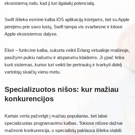
ekosistemą rodo, kad ji turi ilgalaikį potencialą.
Swift išlieka esminė kalba iOS aplikacijų kūrėjams, bet su Apple
perėjimu prie savo lustų, Swift tampa vis svarbesne ir kitose
Apple ekosistemos dalyse.
Elixir – funkcinė kalba, sukurta veikti Erlang virtualioje mašinoje,
pasižymi puikiu našumu ir atsparumu klaidoms. Ji ypač tinka
kurti sistemas, kurios turi veikti be pertraukų ir tvarkyti didelį
vartotojų skaičių vienu metu.
Specializuotos nišos: kur mažiau
konkurencijos
Kartais verta pažvelgti į mažiau populiarias, bet labai
specializuotas programavimo kalbas. Tokiose nišose dažnai
mažesnė konkurencija, o specialistų paklausa išlieka stabili: