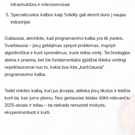
infrastruktūra ir mikroservisais
Specializuotos kalbos kaip Solidity gali atverti duris į naujas
industrijas
Galiausiai, atminkite, kad programavimo kalba yra tik įrankis.
Svarbiausia – jūsų gebėjimas spręsti problemas, mąstyti
algoritmiškai ir kurti sprendimus, kurie teikia vertę. Technologijos
ateina ir praeina, bet šie fundamentalūs įgūdžiai išlieka vertingi
nepriklausomai nuo to, kokia bus kita „karščiausia”
programavimo kalba.
Todėl rinkitės kalbą, kuri jus įkvepia, atitinka jūsų tikslus ir leidžia
kurti tai, kas jums įdomu. Nes geriausias būdas išlikti relevančiu
2025-aisiais ir toliau – tai niekada nenustoti mokytis,
eksperimentuoti ir kurti.