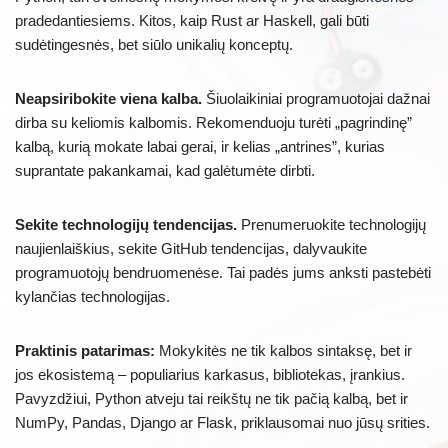
pradedantiesiems. Kitos, kaip Rust ar Haskell, gali būti
sudėtingesnės, bet siūlo unikalių konceptų.
Neapsiribokite viena kalba.
Šiuolaikiniai programuotojai dažnai
dirba su keliomis kalbomis. Rekomenduoju turėti „pagrindinę”
kalbą, kurią mokate labai gerai, ir kelias „antrines”, kurias
suprantate pakankamai, kad galėtumėte dirbti.
Sekite technologijų tendencijas.
Prenumeruokite technologijų
naujienlaiškius, sekite GitHub tendencijas, dalyvaukite
programuotojų bendruomenėse. Tai padės jums anksti pastebėti
kylančias technologijas.
Praktinis patarimas:
Mokykitės ne tik kalbos sintaksę, bet ir
jos ekosistemą – populiarius karkasus, bibliotekas, įrankius.
Pavyzdžiui, Python atveju tai reikštų ne tik pačią kalbą, bet ir
NumPy, Pandas, Django ar Flask, priklausomai nuo jūsų srities.