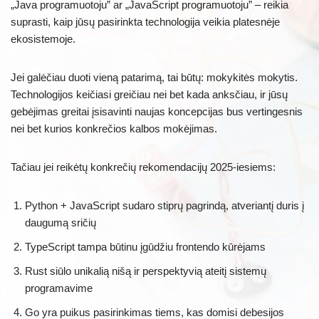
„Java programuotoju” ar „JavaScript programuotoju” – reikia
suprasti, kaip jūsų pasirinkta technologija veikia platesnėje
ekosistemoje.
Jei galėčiau duoti vieną patarimą, tai būtų: mokykitės mokytis.
Technologijos keičiasi greičiau nei bet kada anksčiau, ir jūsų
gebėjimas greitai įsisavinti naujas koncepcijas bus vertingesnis
nei bet kurios konkrečios kalbos mokėjimas.
Tačiau jei reikėtų konkrečių rekomendacijų 2025-iesiems:
Python + JavaScript sudaro stiprų pagrindą, atveriantį duris į
daugumą sričių
TypeScript tampa būtinu įgūdžiu frontendo kūrėjams
Rust siūlo unikalią nišą ir perspektyvią ateitį sistemų
programavime
Go yra puikus pasirinkimas tiems, kas domisi debesijos