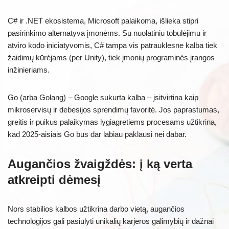
C# ir .NET ekosistema, Microsoft palaikoma, išlieka stipri
pasirinkimo alternatyva įmonėms. Su nuolatiniu tobulėjimu ir
atviro kodo iniciatyvomis, C# tampa vis patrauklesne kalba tiek
žaidimų kūrėjams (per Unity), tiek įmonių programinės įrangos
inžinieriams.
Go (arba Golang) – Google sukurta kalba – įsitvirtina kaip
mikroservisų ir debesijos sprendimų favoritė. Jos paprastumas,
greitis ir puikus palaikymas lygiagretiems procesams užtikrina,
kad 2025-aisiais Go bus dar labiau paklausi nei dabar.
Augančios žvaigždės: į ką verta
atkreipti dėmesį
Nors stabilios kalbos užtikrina darbo vietą, augančios
technologijos gali pasiūlyti unikalių karjeros galimybių ir dažnai