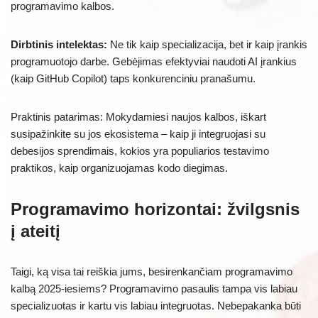
programavimo kalbos.
Dirbtinis intelektas:
Ne tik kaip specializacija, bet ir kaip įrankis
programuotojo darbe. Gebėjimas efektyviai naudoti AI įrankius
(kaip GitHub Copilot) taps konkurenciniu pranašumu.
Praktinis patarimas: Mokydamiesi naujos kalbos, iškart
susipažinkite su jos ekosistema – kaip ji integruojasi su
debesijos sprendimais, kokios yra populiarios testavimo
praktikos, kaip organizuojamas kodo diegimas.
Programavimo horizontai: žvilgsnis
į ateitį
Taigi, ką visa tai reiškia jums, besirenkančiam programavimo
kalbą 2025-iesiems? Programavimo pasaulis tampa vis labiau
specializuotas ir kartu vis labiau integruotas. Nebepakanka būti