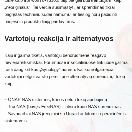
tokie kaip Ironwolf HAT3300, taip pat gali būti traktuojami kaip
„neoriginalūs”. Tai verčia susimąstyti, ar sprendimas tikrai
pagrįstas techniniu suderinamumu, ar tiesiog noru padidinti
naujesnių produktų linijų pardavimus.
Vartotojų reakcija ir alternatyvos
Kaip ir galima tikėtis, vartotojų bendruomenė reagavo
nevienareikšmiškai. Forumuose ir socialiniuose tinkluose galima
rasti daug kritikos „Synology” adresu. Kai kurie ilgamečiai
vartotojai netgi svarsto pereiti prie alternatyvių sprendimų, tokių
kaip:
– QNAP NAS sistemos, kurios neturi tokių apribojimų
– TrueNAS (buvęs FreeNAS) – atviro kodo NAS sprendimas
– Savadarbiai NAS įrenginiai su Unraid ar kitomis operacinėmis
sistemomis