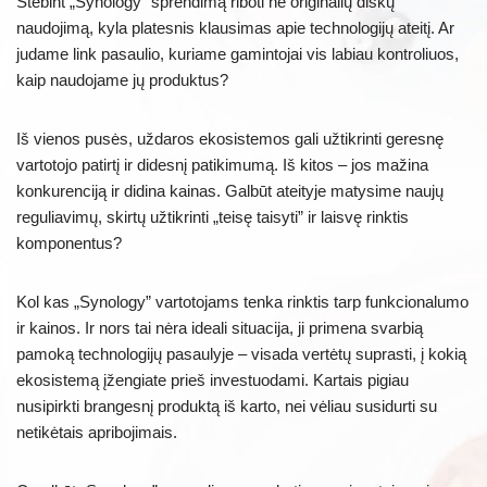
Stebint „Synology” sprendimą riboti ne originalių diskų
naudojimą, kyla platesnis klausimas apie technologijų ateitį. Ar
judame link pasaulio, kuriame gamintojai vis labiau kontroliuos,
kaip naudojame jų produktus?
Iš vienos pusės, uždaros ekosistemos gali užtikrinti geresnę
vartotojo patirtį ir didesnį patikimumą. Iš kitos – jos mažina
konkurenciją ir didina kainas. Galbūt ateityje matysime naujų
reguliavimų, skirtų užtikrinti „teisę taisyti” ir laisvę rinktis
komponentus?
Kol kas „Synology” vartotojams tenka rinktis tarp funkcionalumo
ir kainos. Ir nors tai nėra ideali situacija, ji primena svarbią
pamoką technologijų pasaulyje – visada vertėtų suprasti, į kokią
ekosistemą įžengiate prieš investuodami. Kartais pigiau
nusipirkti brangesnį produktą iš karto, nei vėliau susidurti su
netikėtais apribojimais.