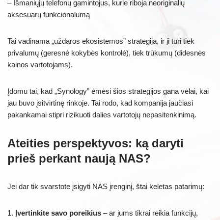
– Išmaniųjų telefonų gamintojus, kurie riboja neoriginalių
aksesuarų funkcionalumą
Tai vadinama „uždaros ekosistemos” strategija, ir ji turi tiek
privalumų (geresnė kokybės kontrolė), tiek trūkumų (didesnės
kainos vartotojams).
Įdomu tai, kad „Synology” ėmėsi šios strategijos gana vėlai, kai
jau buvo įsitvirtinę rinkoje. Tai rodo, kad kompanija jaučiasi
pakankamai stipri rizikuoti dalies vartotojų nepasitenkinimą.
Ateities perspektyvos: ką daryti
prieš perkant naują NAS?
Jei dar tik svarstote įsigyti NAS įrenginį, štai keletas patarimų:
1.
Įvertinkite savo poreikius
– ar jums tikrai reikia funkcijų,