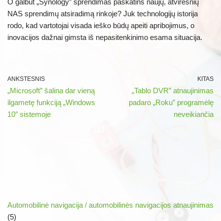
O galbūt „Synology” sprendimas paskatins naujų, atviresnių
NAS sprendimų atsiradimą rinkoje? Juk technologijų istorija
rodo, kad vartotojai visada ieško būdų apeiti apribojimus, o
inovacijos dažnai gimsta iš nepasitenkinimo esama situacija.
ANKSTESNIS
KITAS
„Microsoft” šalina dar vieną
„Tablo DVR” atnaujinimas
ilgametę funkciją „Windows
padaro „Roku” programėlę
10″ sistemoje
neveikiančia
Automobilinė navigacija / automobilinės navigacijos atnaujinimas
(5)