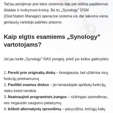
Tačiau perėjimas prie kitos sistemos taip pat reiškia papildomas
išlaidas ir mokymosi kreivę. Be to, „Synology” DSM
(DiskStation Manager) operacinė sistema vis dar laikoma viena
geriausių vartotojo patirties prasme.
Kaip elgtis esamiems „Synology”
vartotojams?
Jei jau turite „Synology” NAS įrenginį, prieš jus kelios galimybės:
1.
Pereiti prie originalių diskų
– brangiausia, bet užtikrina visų
funkcijų prieinamumą
2.
Pasilikti esamus diskus
– jei nenaudojate apribotų funkcijų,
nieko keisti nereikia
3.
Neatnaujinti programinės įrangos
– rizikingas sprendimas,
nes negausite saugumo pataisymų
4.
Ieškoti alternatyvių sprendimų
– pavyzdžiui, trečiųjų šalių