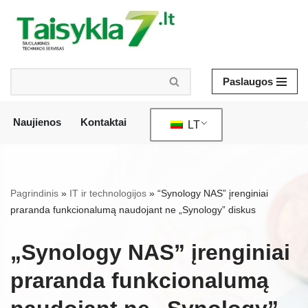
Pereiti
prie
turinio
Paslaugos
Naujienos
Kontaktai
LT
/
Pagrindinis
»
IT ir technologijos
»
“Synology NAS” įrenginiai
praranda funkcionalumą naudojant ne „Synology” diskus
„Synology NAS” įrenginiai
praranda funkcionalumą