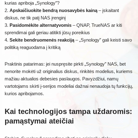
kurias apriboja „Synology”?
2.
Apskaičiuokite bendrą nuosavybės kainą
– įskaitant
diskus, ne tik patį NAS įrenginį
3.
Pasidomėkite alternatyvomis
– QNAP, TrueNAS ar kiti
sprendimai gali geriau atitikti jūsų poreikius
4.
Sekite bendruomenės reakciją
– „Synology” gali keisti savo
politiką reaguodama į kritiką
Praktinis patarimas: jei nuspręsite pirkti „Synology” NAS, bet
nenorite mokėti už originalius diskus, rinkitės modelius, kuriems
mažiau aktualios debesies paslaugos. Pavyzdžiui, namų
vartotojams skirti j-serijos modeliai dažnai nenaudoja tų funkcijų,
kurios apribojamos.
Kai technologijos tampa uždaromis:
pamąstymai ateičiai