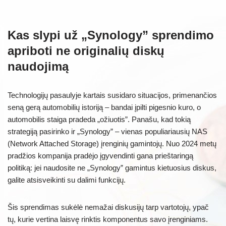
Kas slypi už „Synology” sprendimo
apriboti ne originalių diskų
naudojimą
Technologijų pasaulyje kartais susidaro situacijos, primenančios
seną gerą automobilių istoriją – bandai įpilti pigesnio kuro, o
automobilis staiga pradeda „ožiuotis”. Panašu, kad tokią
strategiją pasirinko ir „Synology” – vienas populiariausių NAS
(Network Attached Storage) įrenginių gamintojų. Nuo 2024 metų
pradžios kompanija pradėjo įgyvendinti gana prieštaringą
politiką: jei naudosite ne „Synology” gamintus kietuosius diskus,
galite atsisveikinti su dalimi funkcijų.
Šis sprendimas sukėlė nemažai diskusijų tarp vartotojų, ypač
tų, kurie vertina laisvę rinktis komponentus savo įrenginiams.