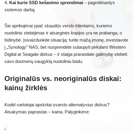
4.
Kai kurie SSD kešavimo sprendimai
– pagreitinantys
sistemos darbą
Šie apribojimai ypač skaudūs verslo klientams, kuriems
nuotolinis stebėjimas ir atsarginės kopijos yra ne prabanga, o
būtinybė. Įsivaizduokite situaciją: turite mažą įmonę, investavote
į „Synology” NAS, bet nusprendėte sutaupyti pirkdami Western
Digital ar Seagate diskus – ir staiga prarandate galimybę stebėti
savo duomenų saugyklą nuotoliniu būdu.
Originalūs vs. neoriginalūs diskai:
kainų žirklės
Kodėl vartotojai apskritai svarsto alternatyvius diskus?
Atsakymas paprastas – kaina. Palyginkime:
„`