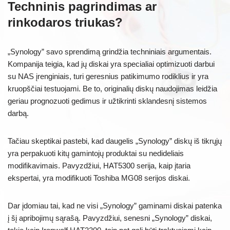
Techninis pagrindimas ar
rinkodaros triukas?
„Synology” savo sprendimą grindžia techniniais argumentais.
Kompanija teigia, kad jų diskai yra specialiai optimizuoti darbui
su NAS įrenginiais, turi geresnius patikimumo rodiklius ir yra
kruopščiai testuojami. Be to, originalių diskų naudojimas leidžia
geriau prognozuoti gedimus ir užtikrinti sklandesnį sistemos
darbą.
Tačiau skeptikai pastebi, kad daugelis „Synology” diskų iš tikrųjų
yra perpakuoti kitų gamintojų produktai su nedideliais
modifikavimais. Pavyzdžiui, HAT5300 serija, kaip įtaria
ekspertai, yra modifikuoti Toshiba MG08 serijos diskai.
Dar įdomiau tai, kad ne visi „Synology” gaminami diskai patenka
į šį apribojimų sąrašą. Pavyzdžiui, senesni „Synology” diskai,