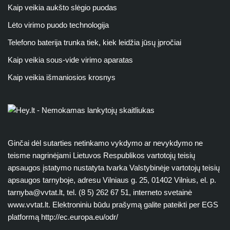
Kaip veikia aukšto slėgio puodas
Lėto virimo puodo technologija
Telefono baterija trunka tiek, kiek leidžia jūsų įpročiai
Kaip veikia sous-vide virimo aparatas
Kaip veikia išmaniosios krosnys
Ginčai dėl sutarties netinkamo vykdymo ar nevykdymo ne
teisme nagrinėjami Lietuvos Respublikos vartotojų teisių
apsaugos įstatymo nustatyta tvarka Valstybinėje vartotojų teisių
apsaugos tarnyboje, adresu Vilniaus g. 25, 01402 Vilnius, el. p.
tarnyba@vvtat.lt
, tel. (8 5) 262 67 51, interneto svetainė
www.vvtat.lt. Elektroniniu būdu prašymą galite pateikti per EGS
platformą http://ec.europa.eu/odr/