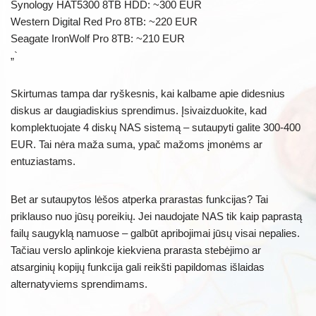
Synology HAT5300 8TB HDD: ~300 EUR
Western Digital Red Pro 8TB: ~220 EUR
Seagate IronWolf Pro 8TB: ~210 EUR
„`
Skirtumas tampa dar ryškesnis, kai kalbame apie didesnius
diskus ar daugiadiskius sprendimus. Įsivaizduokite, kad
komplektuojate 4 diskų NAS sistemą – sutaupyti galite 300-400
EUR. Tai nėra maža suma, ypač mažoms įmonėms ar
entuziastams.
Bet ar sutaupytos lėšos atperka prarastas funkcijas? Tai
priklauso nuo jūsų poreikių. Jei naudojate NAS tik kaip paprastą
failų saugyklą namuose – galbūt apribojimai jūsų visai nepalies.
Tačiau verslo aplinkoje kiekviena prarasta stebėjimo ar
atsarginių kopijų funkcija gali reikšti papildomas išlaidas
alternatyviems sprendimams.