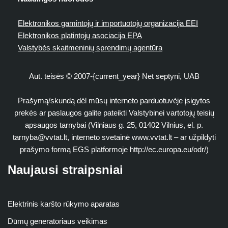
Elektronikos gamintojų ir importuotojų organizacija EEI
Elektronikos platintojų asociacija EPA
Valstybės skaitmeninių sprendimų agentūra
Aut. teisės © 2007-{current_year} Net septyni, UAB
Prašymą/skundą dėl mūsų interneto parduotuvėje įsigytos
prekės ar paslaugos galite pateikti Valstybinei vartotojų teisių
apsaugos tarnybai (Vilniaus g. 25, 01402 Vilnius, el. p.
tarnyba@vvtat.lt
, interneto svetainė www.vvtat.lt – ar užpildyti
prašymo formą EGS platformoje http://ec.europa.eu/odr/)
Naujausi straipsniai
Elektrinis karšto rūkymo aparatas
Dūmų generatoriaus veikimas