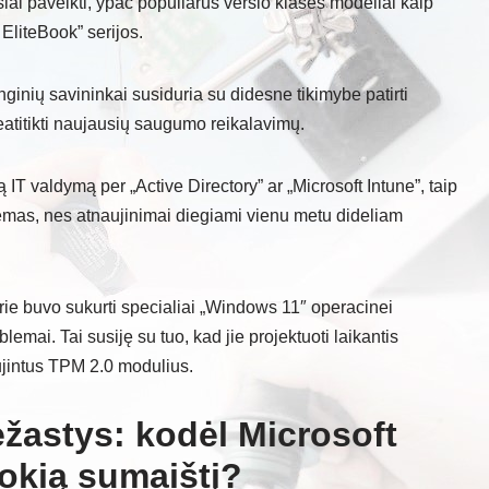
siai paveikti, ypač populiarūs verslo klasės modeliai kaip
EliteBook” serijos.
inių savininkai susiduria su didesne tikimybe patirti
neatitikti naujausių saugumo reikalavimų.
IT valdymą per „Active Directory” ar „Microsoft Intune”, taip
mas, nes atnaujinimai diegiami vienu metu dideliam
urie buvo sukurti specialiai „Windows 11″ operacinei
emai. Tai susiję su tuo, kad jie projektuoti laikantis
ujintus TPM 2.0 modulius.
žastys: kodėl Microsoft
tokią sumaištį?