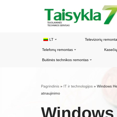
Pereiti
prie
turinio
LT
Televizorių remont
Telefonų remontas
Kasečių
Buitinės technikos remontas
Pagrindinis
»
IT ir technologijos
»
Windows Hel
atnaujinimo
Windows 