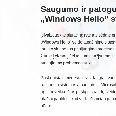
Saugumo ir patogu
„Windows Hello” st
Įsivaizduokite situaciją: ryte atsisėdate 
„Windows Hello” veido atpažinimo sistema 
įprasto sklandaus prisijungimo procesas s
žiūrite į ekraną. Jei tai jums pažįstama s
atnaujinimo problemos auka.
Pastaraisiais mėnesiais vis daugiau vart
naujausių sistemos atnaujinimų. Microsof
apie neveikiančias pirštų atspaudų, veid
plačiai paplitusi, kad verta išsamiau pan
būdus.