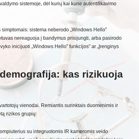
 valdymo sistemoje, dėl kurių kai kurie autentifikavimo
ais simptomais: sistema neberodo „Windows Hello”
tytuvas nereaguoja į bandymus prisijungti, arba pasirodo
vyko inicijuoti „Windows Hello” funkcijos” ar „Įrenginys
demografija: kas rizikuoja
vartotojų vienodai. Remiantis surinktais duomenimis ir
etą rizikos grupių:
kompiuterius su integruotomis IR kameromis veido