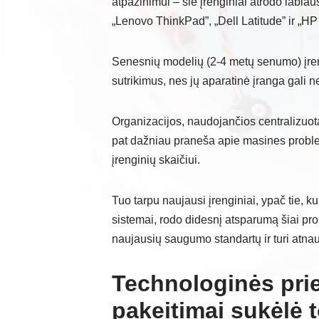
atpažinimui – šie įrenginiai atrodo labiau
„Lenovo ThinkPad”, „Dell Latitude” ir „HP 
Senesnių modelių (2-4 metų senumo) įreng
sutrikimus, nes jų aparatinė įranga gali 
Organizacijos, naudojančios centralizuotą 
pat dažniau praneša apie masines proble
įrenginių skaičiui.
Tuo tarpu naujausi įrenginiai, ypač tie, k
sistemai, rodo didesnį atsparumą šiai probl
naujausių saugumo standartų ir turi atna
Technologinės prie
pakeitimai sukėlė 