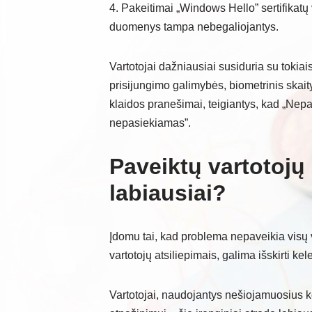
4. Pakeitimai „Windows Hello” sertifikatų
duomenys tampa nebegaliojantys.
Vartotojai dažniausiai susiduria su toki
prisijungimo galimybės, biometrinis skai
klaidos pranešimai, teigiantys, kad „Nepa
nepasiekiamas”.
Paveiktų vartotojų 
labiausiai?
Įdomu tai, kad problema nepaveikia visų 
vartotojų atsiliepimais, galima išskirti kel
Vartotojai, naudojantys nešiojamuosius 