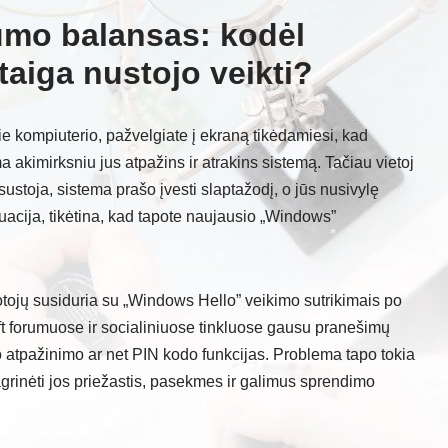
mo balansas: kodėl
aiga nustojo veikti?
prie kompiuterio, pažvelgiate į ekraną tikėdamiesi, kad
akimirksniu jus atpažins ir atrakins sistemą. Tačiau vietoj
ustoja, sistema prašo įvesti slaptažodį, o jūs nusivylę
ituacija, tikėtina, kad tapote naujausio „Windows”
otojų susiduria su „Windows Hello” veikimo sutrikimais po
t forumuose ir socialiniuose tinkluose gausu pranešimų
o atpažinimo ar net PIN kodo funkcijas. Problema tapo tokia
agrinėti jos priežastis, pasekmes ir galimus sprendimo