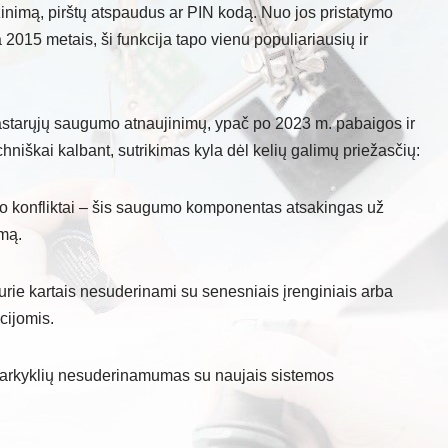
žinimą, pirštų atspaudus ar PIN kodą. Nuo jos pristatymo
015 metais, ši funkcija tapo vienu populiariausių ir
astarųjų saugumo atnaujinimų, ypač po 2023 m. pabaigos ir
niškai kalbant, sutrikimas kyla dėl kelių galimų priežasčių:
o konfliktai – šis saugumo komponentas atsakingas už
imą.
rie kartais nesuderinami su senesniais įrenginiais arba
cijomis.
tvarkyklių nesuderinamumas su naujais sistemos