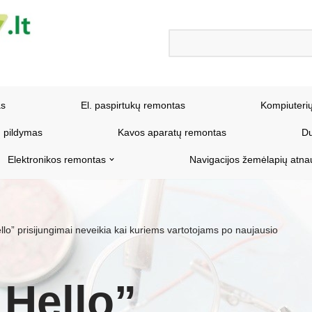
as
El. paspirtukų remontas
Kompiuteri
 pildymas
Kavos aparatų remontas
Du
Elektronikos remontas
Navigacijos žemėlapių atna
lo” prisijungimai neveikia kai kuriems vartotojams po naujausio
Hello”