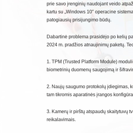
prie savo įrenginių naudojant veido atpa
kartu su „Windows 10″ operacine sistema 2
patogiausių prisijungimo būdų.
Dabartinė problema prasidėjo po kelių p
2024 m. pradžios atnaujinimų paketų. Tech
1. TPM (Trusted Platform Module) moduli
biometrinių duomenų saugojimą ir šifrav
2. Naujų saugumo protokolų įdiegimas, ku
tam tikromis aparatinės įrangos konfigūra
3. Kamerų ir pirštų atspaudų skaitytuvų 
reikalavimais.