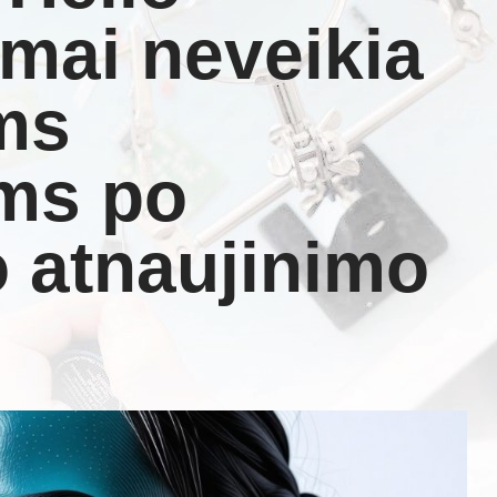
imai neveikia
ms
ams po
 atnaujinimo