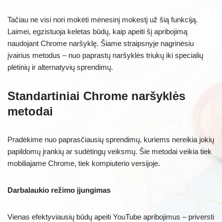
Tačiau ne visi nori mokėti mėnesinį mokestį už šią funkciją.
Laimei, egzistuoja keletas būdų, kaip apeiti šį apribojimą
naudojant Chrome naršyklę. Šiame straipsnyje nagrinėsiu
įvairius metodus – nuo paprastų naršyklės triukų iki specialių
plėtinių ir alternatyvių sprendimų.
Standartiniai Chrome naršyklės
metodai
Pradėkime nuo paprasčiausių sprendimų, kuriems nereikia jokių
papildomų įrankių ar sudėtingų veiksmų. Šie metodai veikia tiek
mobiliajame Chrome, tiek kompiuterio versijoje.
Darbalaukio režimo įjungimas
Vienas efektyviausių būdų apeiti YouTube apribojimus – priversti