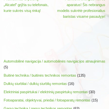
„Alcatel” grįžta su telefonais,
aparatus! Šis nebrangus
kurie sukrės visą rinką!
modelis sukrėtė profesionalius
baristas visame pasaulyje!
Automobilinė navigacija / automobilinės navigacijos atnaujinimas
(5)
Buitinė technika / buitinės technikos remontas
(135)
Dulkių siurbliai / dulkių siurblių remontas
(16)
Elektriniai paspirtukai / elektrinių paspirtukų remontas
(30)
Fotoaparatai, objektyvai, priedai / fotoaparatų remontas
(15)
Garso technika / garso technikos remontas
(63)