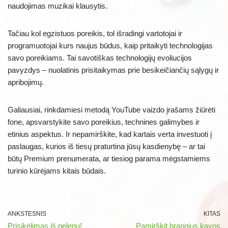
naudojimas muzikai klausytis.
Tačiau kol egzistuos poreikis, tol išradingi vartotojai ir
programuotojai kurs naujus būdus, kaip pritaikyti technologijas
savo poreikiams. Tai savotiškas technologijų evoliucijos
pavyzdys – nuolatinis prisitaikymas prie besikeičiančių sąlygų ir
apribojimų.
Galiausiai, rinkdamiesi metodą YouTube vaizdo įrašams žiūrėti
fone, apsvarstykite savo poreikius, technines galimybes ir
etinius aspektus. Ir nepamirškite, kad kartais verta investuoti į
paslaugas, kurios iš tiesų praturtina jūsų kasdienybę – ar tai
būtų Premium prenumerata, ar tiesiog parama mėgstamiems
turinio kūrėjams kitais būdais.
ANKSTESNIS
KITAS
Prisikėlimas iš pelenų!
Pamirškit brangius kavos