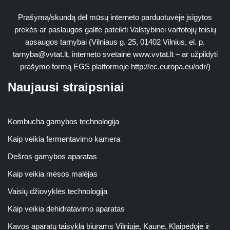
Prašymą/skundą dėl mūsų interneto parduotuvėje įsigytos
prekės ar paslaugos galite pateikti Valstybinei vartotojų teisių
apsaugos tarnybai (Vilniaus g. 25, 01402 Vilnius, el. p.
tarnyba@vvtat.lt
, interneto svetainė www.vvtat.lt – ar užpildyti
prašymo formą EGS platformoje http://ec.europa.eu/odr/)
Naujausi straipsniai
Kombucha gamybos technologija
Kaip veikia fermentavimo kamera
Dešros gamybos aparatas
Kaip veikia mėsos malėjas
Vaisių džiovyklės technologija
Kaip veikia dehidratavimo aparatas
Kavos aparatų taisykla biurams Vilniuje, Kaune, Klaipėdoje ir