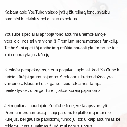
Kalbant apie YouTube vaizdo įrašų žiūrėjimą fone, svarbu
paminėti ir teisinius bei etinius aspektus.
YouTube specialiai apriboja fono atkūrimą nemokamoje
versijoje, nes tai yra viena iš Premium prenumeratos funkcijų.
Techniškai apeiti šį apribojimą reiškia naudoti platformą ne taip,
kaip numatyta jos kūrėjų.
Iš etinės perspektyvos, verta pagalvoti apie tai, kad YouTube ir
turinio kūrėjai gauna pajamas iš reklamų, kurios dažnai yra
vaizdinės. Klausantis tik garso, šios reklamos tampa
neefektyvios, o tai gali turėti įtakos kūrėjų pajamoms.
Jei reguliariai naudojate YouTube fone, verta apsvarstyti
Premium prenumeratą – taip paremsite platformą ir turinio
kūrėjus, bei gausite papildomų funkcijų, tokių kaip atkūrimas be
reklamų ir atsisiuntimas žiūrėjimui neprisijungus.