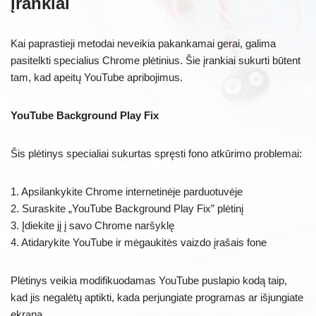
įrankiai
Kai paprastieji metodai neveikia pakankamai gerai, galima
pasitelkti specialius Chrome plėtinius. Šie įrankiai sukurti būtent
tam, kad apeitų YouTube apribojimus.
YouTube Background Play Fix
Šis plėtinys specialiai sukurtas spręsti fono atkūrimo problemai:
1. Apsilankykite Chrome internetinėje parduotuvėje
2. Suraskite „YouTube Background Play Fix” plėtinį
3. Įdiekite jį į savo Chrome naršyklę
4. Atidarykite YouTube ir mėgaukitės vaizdo įrašais fone
Plėtinys veikia modifikuodamas YouTube puslapio kodą taip,
kad jis negalėtų aptikti, kada perjungiate programas ar išjungiate
ekraną.