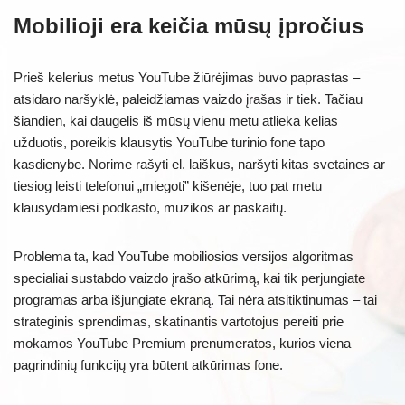
Mobilioji era keičia mūsų įpročius
Prieš kelerius metus YouTube žiūrėjimas buvo paprastas –
atsidaro naršyklė, paleidžiamas vaizdo įrašas ir tiek. Tačiau
šiandien, kai daugelis iš mūsų vienu metu atlieka kelias
užduotis, poreikis klausytis YouTube turinio fone tapo
kasdienybe. Norime rašyti el. laiškus, naršyti kitas svetaines ar
tiesiog leisti telefonui „miegoti” kišenėje, tuo pat metu
klausydamiesi podkasto, muzikos ar paskaitų.
Problema ta, kad YouTube mobiliosios versijos algoritmas
specialiai sustabdo vaizdo įrašo atkūrimą, kai tik perjungiate
programas arba išjungiate ekraną. Tai nėra atsitiktinumas – tai
strateginis sprendimas, skatinantis vartotojus pereiti prie
mokamos YouTube Premium prenumeratos, kurios viena
pagrindinių funkcijų yra būtent atkūrimas fone.