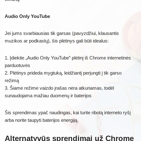
Audio Only YouTube
Jei jums svarbiausias tik garsas (pavyzdžiui, klausantis
muzikos ar podkastų), šis plėtinys gali būti idealus:
1. Įdiekite „Audio Only YouTube” plėtinį iš Chrome internetinės
parduotuvės
2. Plėtinys prideda mygtuką, leidžiantį perjungti į tik garso
režimą
3. Šiame režime vaizdo įrašas nėra atkuriamas, todėl
sunaudojama mažiau duomenų ir baterijos
Šis sprendimas ypač naudingas, kai turite ribotą interneto ryšį
arba norite taupyti baterijos energiją.
Alternatyvūs sprendimai už Chrome