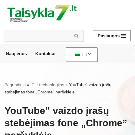
Pereiti
prie
turinio
Paslaugos
Naujienos
Kontaktai
LT
/
Pagrindinis
»
IT ir technologijos
»
YouTube” vaizdo įrašų
stebėjimas fone „Chrome” naršyklėje
YouTube” vaizdo įrašų
stebėjimas fone „Chrome”