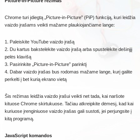
Picture-in-Picture režimas
Chrome turi įdiegtą „Picture-in-Picture” (PiP) funkciją, kuri leidžia
vaizdo įrašams veikti mažame plaukiojančiame lange:
1. Paleiskite YouTube vaizdo įrašą
2. Du kartus bakstelėkite vaizdo įrašą arba spustelėkite dešinįjį
pelės klavišą
3. Pasirinkite „Picture-in-Picture” parinktį
4. Dabar vaizdo įrašas bus rodomas mažame lange, kurį galite
perkelti į bet kurią ekrano vietą
Šis režimas leidžia vaizdo įrašui veikti net tada, kai naršote
kituose Chrome skirtukuose. Tačiau atkreipkite dėmesį, kad kai
kuriuose įrenginiuose vaizdo įrašas gali sustoti, jei perjungsite į
kitą programą.
JavaScript komandos