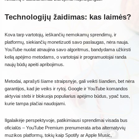
Technologijų žaidimas: kas laimės?
Kova tarp vartotojų, ieškančių nemokamų sprendimų, ir
platformų, siekiančių monetizuoti savo paslaugas, nėra nauja.
YouTube nuolat atnaujina savo algoritmus, bandydama užkirsti
kelią apėjimo metodams, o vartotojai ir programuotojai randa
naujų būdų apeiti apribojimus.
Metodai, aprašyti šiame straipsnyje, gali veikti šiandien, bet nėra
garantijos, kad jie veiks ir rytoj. Google ir YouTube komandos
aktyviai stebi ir blokuoja populiarius apėjimo būdus, ypač tuos,
kurie tampa plačiai naudojami.
Ilgalaikėje perspektyvoje, patikimiausi sprendimai visada bus
oficialūs – YouTube Premium prenumerata arba alternatyvių
muzikos platformų, tokių kaip Spotify ar Apple Music,