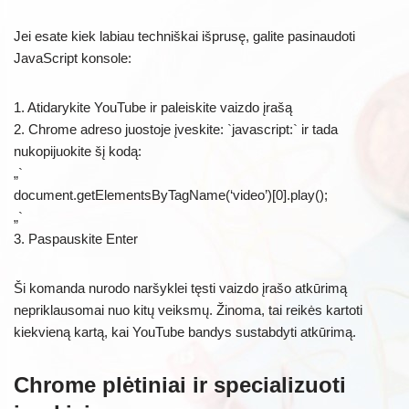
Jei esate kiek labiau techniškai išprusę, galite pasinaudoti
JavaScript konsole:
1. Atidarykite YouTube ir paleiskite vaizdo įrašą
2. Chrome adreso juostoje įveskite: `javascript:` ir tada
nukopijuokite šį kodą:
„`
document.getElementsByTagName(‘video’)[0].play();
„`
3. Paspauskite Enter
Ši komanda nurodo naršyklei tęsti vaizdo įrašo atkūrimą
nepriklausomai nuo kitų veiksmų. Žinoma, tai reikės kartoti
kiekvieną kartą, kai YouTube bandys sustabdyti atkūrimą.
Chrome plėtiniai ir specializuoti