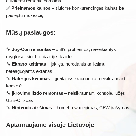
atliktiems remonto darbams
✅
Prieinamos kainos
– siūlome konkurencingas kainas be
paslėptų mokesčių
Mūsų paslaugos:
🔧
Joy-Con remontas
– drift’o problemos, neveikiantys
mygtukai, sinchronizacijos klaidos
🔧
Ekrano keitimas
– įskilęs, nerodantis ar lietimui
nereaguojantis ekranas
🔧
Baterijos keitimas
– greitai išsikraunanti ar neįsikraunanti
konsolė
🔧
Įkrovimo lizdo remontas
– neįsikraunanti konsolė, lūžęs
USB-C lizdas
🔧
Nintendo atrišimas
– homebrew diegimas, CFW įrašymas
Aptarnaujame visoje Lietuvoje