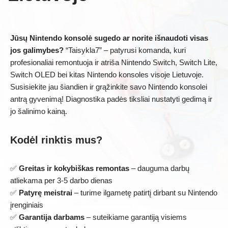
Jūsų Nintendo konsolė sugedo ar norite išnaudoti visas
jos galimybes?
“Taisykla7” – patyrusi komanda, kuri
profesionaliai remontuoja ir atriša Nintendo Switch, Switch Lite,
Switch OLED bei kitas Nintendo konsoles visoje Lietuvoje.
Susisiekite jau šiandien ir grąžinkite savo Nintendo konsolei
antrą gyvenimą! Diagnostika padės tiksliai nustatyti gedimą ir
jo šalinimo kainą.
Kodėl rinktis mus?
✅
Greitas ir kokybiškas remontas
– dauguma darbų
atliekama per 3-5 darbo dienas
✅
Patyrę meistrai
– turime ilgametę patirtį dirbant su Nintendo
įrenginiais
✅
Garantija darbams
– suteikiame garantiją visiems