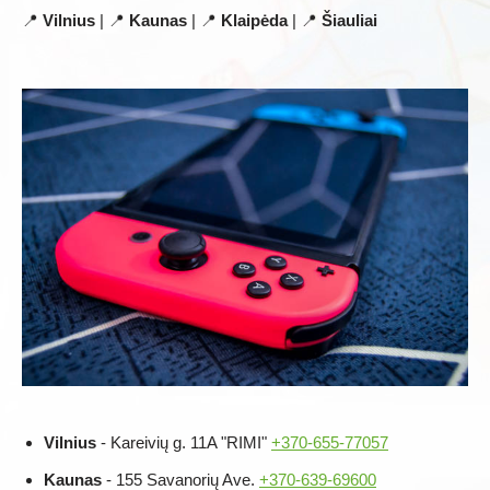
📍
Vilnius
| 📍
Kaunas
| 📍
Klaipėda
| 📍
Šiauliai
Vilnius
- Kareivių g. 11A "RIMI"
+370-655-77057
Kaunas
- 155 Savanorių Ave.
+370-639-69600