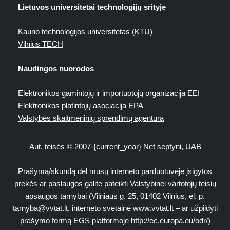
Lietuvos universitetai technologijų srityje
Kauno technologijos universitetas (KTU)
Vilnius TECH
Naudingos nuorodos
Elektronikos gamintojų ir importuotojų organizacija EEI
Elektronikos platintojų asociacija EPA
Valstybės skaitmeninių sprendimų agentūra
Aut. teisės © 2007-{current_year} Net septyni, UAB
Prašymą/skundą dėl mūsų interneto parduotuvėje įsigytos
prekės ar paslaugos galite pateikti Valstybinei vartotojų teisių
apsaugos tarnybai (Vilniaus g. 25, 01402 Vilnius, el. p.
tarnyba@vvtat.lt
, interneto svetainė www.vvtat.lt – ar užpildyti
prašymo formą EGS platformoje http://ec.europa.eu/odr/)