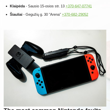
Klaipėda
- Sausio 15-osios str. 13
+370-647-07741
Šiauliai
- Gegužių g. 30 "Arena"
+370-682-29052