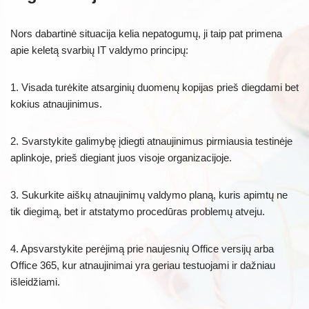
Nors dabartinė situacija kelia nepatogumų, ji taip pat primena
apie keletą svarbių IT valdymo principų:
1. Visada turėkite atsarginių duomenų kopijas prieš diegdami bet
kokius atnaujinimus.
2. Svarstykite galimybę įdiegti atnaujinimus pirmiausia testinėje
aplinkoje, prieš diegiant juos visoje organizacijoje.
3. Sukurkite aiškų atnaujinimų valdymo planą, kuris apimtų ne
tik diegimą, bet ir atstatymo procedūras problemų atveju.
4. Apsvarstykite perėjimą prie naujesnių Office versijų arba
Office 365, kur atnaujinimai yra geriau testuojami ir dažniau
išleidžiami.