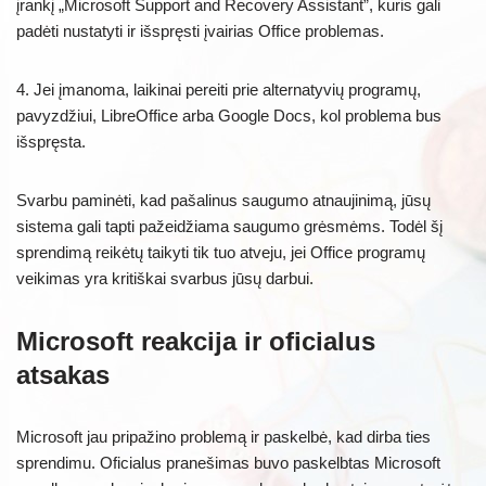
įrankį „Microsoft Support and Recovery Assistant”, kuris gali
padėti nustatyti ir išspręsti įvairias Office problemas.
4. Jei įmanoma, laikinai pereiti prie alternatyvių programų,
pavyzdžiui, LibreOffice arba Google Docs, kol problema bus
išspręsta.
Svarbu paminėti, kad pašalinus saugumo atnaujinimą, jūsų
sistema gali tapti pažeidžiama saugumo grėsmėms. Todėl šį
sprendimą reikėtų taikyti tik tuo atveju, jei Office programų
veikimas yra kritiškai svarbus jūsų darbui.
Microsoft reakcija ir oficialus
atsakas
Microsoft jau pripažino problemą ir paskelbė, kad dirba ties
sprendimu. Oficialus pranešimas buvo paskelbtas Microsoft