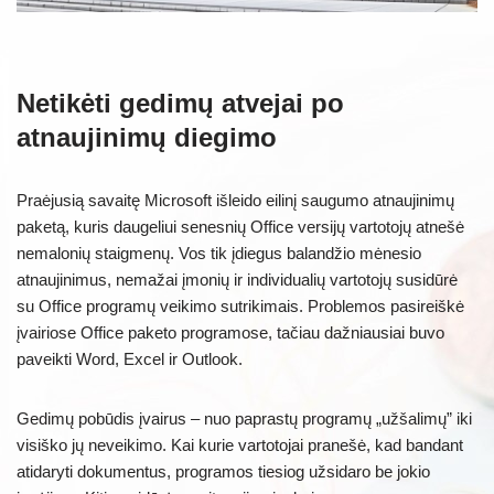
Netikėti gedimų atvejai po
atnaujinimų diegimo
Praėjusią savaitę Microsoft išleido eilinį saugumo atnaujinimų
paketą, kuris daugeliui senesnių Office versijų vartotojų atnešė
nemalonių staigmenų. Vos tik įdiegus balandžio mėnesio
atnaujinimus, nemažai įmonių ir individualių vartotojų susidūrė
su Office programų veikimo sutrikimais. Problemos pasireiškė
įvairiose Office paketo programose, tačiau dažniausiai buvo
paveikti Word, Excel ir Outlook.
Gedimų pobūdis įvairus – nuo paprastų programų „užšalimų” iki
visiško jų neveikimo. Kai kurie vartotojai pranešė, kad bandant
atidaryti dokumentus, programos tiesiog užsidaro be jokio