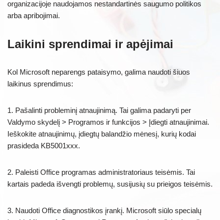
organizacijoje naudojamos nestandartinės saugumo politikos
arba apribojimai.
Laikini sprendimai ir apėjimai
Kol Microsoft neparengs pataisymo, galima naudoti šiuos
laikinus sprendimus:
1. Pašalinti probleminį atnaujinimą. Tai galima padaryti per
Valdymo skydelį > Programos ir funkcijos > Įdiegti atnaujinimai.
Ieškokite atnaujinimų, įdiegtų balandžio mėnesį, kurių kodai
prasideda KB5001xxx.
2. Paleisti Office programas administratoriaus teisėmis. Tai
kartais padeda išvengti problemų, susijusių su prieigos teisėmis.
3. Naudoti Office diagnostikos įrankį. Microsoft siūlo specialų