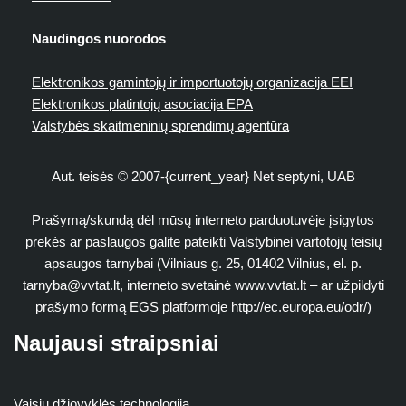
Naudingos nuorodos
Elektronikos gamintojų ir importuotojų organizacija EEI
Elektronikos platintojų asociacija EPA
Valstybės skaitmeninių sprendimų agentūra
Aut. teisės © 2007-{current_year} Net septyni, UAB
Prašymą/skundą dėl mūsų interneto parduotuvėje įsigytos
prekės ar paslaugos galite pateikti Valstybinei vartotojų teisių
apsaugos tarnybai (Vilniaus g. 25, 01402 Vilnius, el. p.
tarnyba@vvtat.lt
, interneto svetainė www.vvtat.lt – ar užpildyti
prašymo formą EGS platformoje http://ec.europa.eu/odr/)
Naujausi straipsniai
Vaisių džiovyklės technologija