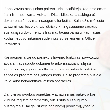
Išanalizavus atnaujinimo paketo turinį, paaiškėjo, kad problemos
šaltinis – netinkamai veikianti DLL biblioteka, atsakinga už
dokumentų šifravimą ir saugumo funkcijas. Balandžio mėnesio
atnaujinimas buvo skirtas ištaisyti kritinę saugumo spragą,
susijusią su dokumentų šifravimu, tačiau panašu, kad naujas
kodas nebuvo tinkamai suderintas su senesnėmis Office
versijomis.
Kai programa bando pasiekti šifravimo funkcijas, pavyzdžiui,
atidarant apsaugotą dokumentą arba išsaugant failą su
slaptažodžiu, įvyksta konfliktas tarp atnaujintos bibliotekos ir
senosios programinės įrangos kodo. Dėl to programa nustoja
veikti arba nekorektiškai atlieka operacijas.
Dar vienas svarbus aspektas – atnaujinimas pakeičia kai
kuriuos registro parametrus, susijusius su saugumo
nustatymais. Tai gali sukelti papildomų problemų, ypač jei