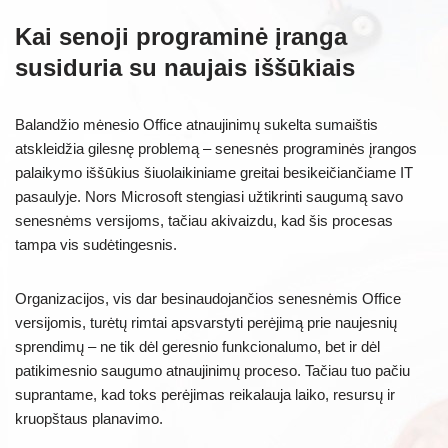
Kai senoji programinė įranga
susiduria su naujais iššūkiais
Balandžio mėnesio Office atnaujinimų sukelta sumaištis
atskleidžia gilesnę problemą – senesnės programinės įrangos
palaikymo iššūkius šiuolaikiniame greitai besikeičiančiame IT
pasaulyje. Nors Microsoft stengiasi užtikrinti saugumą savo
senesnėms versijoms, tačiau akivaizdu, kad šis procesas
tampa vis sudėtingesnis.
Organizacijos, vis dar besinaudojančios senesnėmis Office
versijomis, turėtų rimtai apsvarstyti perėjimą prie naujesnių
sprendimų – ne tik dėl geresnio funkcionalumo, bet ir dėl
patikimesnio saugumo atnaujinimų proceso. Tačiau tuo pačiu
suprantame, kad toks perėjimas reikalauja laiko, resursų ir
kruopštaus planavimo.