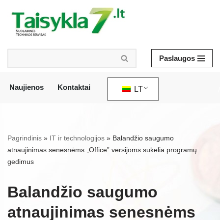
Pereiti
prie
turinio
Paslaugos
Naujienos
Kontaktai
LT
/
Pagrindinis
»
IT ir technologijos
»
Balandžio saugumo
atnaujinimas senesnėms „Office” versijoms sukelia programų
gedimus
Balandžio saugumo
atnaujinimas senesnėms