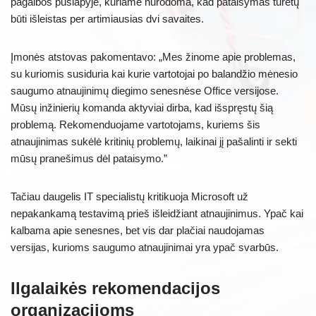
pagalbos puslapyje, kuriame nurodoma, kad pataisymas turėtų
būti išleistas per artimiausias dvi savaites.
Įmonės atstovas pakomentavo: „Mes žinome apie problemas,
su kuriomis susiduria kai kurie vartotojai po balandžio mėnesio
saugumo atnaujinimų diegimo senesnėse Office versijose.
Mūsų inžinierių komanda aktyviai dirba, kad išspręstų šią
problemą. Rekomenduojame vartotojams, kuriems šis
atnaujinimas sukėlė kritinių problemų, laikinai jį pašalinti ir sekti
mūsų pranešimus dėl pataisymo.”
Tačiau daugelis IT specialistų kritikuoja Microsoft už
nepakankamą testavimą prieš išleidžiant atnaujinimus. Ypač kai
kalbama apie senesnes, bet vis dar plačiai naudojamas
versijas, kurioms saugumo atnaujinimai yra ypač svarbūs.
Ilgalaikės rekomendacijos
organizacijoms