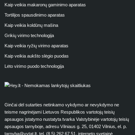
Kaip veikia makaronų gaminimo aparatas
Tortilijos spausdinimo aparatas
Kaip veikia koldūnų mašina
Grikių virimo technologija
Kaip veikia ryžių virimo aparatas
Kaip veikia aukšto slėgio puodas
Lėto virimo puodo technologija
Ginčai dėl sutarties netinkamo vykdymo ar nevykdymo ne
teisme nagrinėjami Lietuvos Respublikos vartotojų teisių
apsaugos įstatymo nustatyta tvarka Valstybinėje vartotojų teisių
apsaugos tarnyboje, adresu Vilniaus g. 25, 01402 Vilnius, el. p.
tarnyba@vvtat.lt
, tel. (8 5) 262 67 51, interneto svetainė