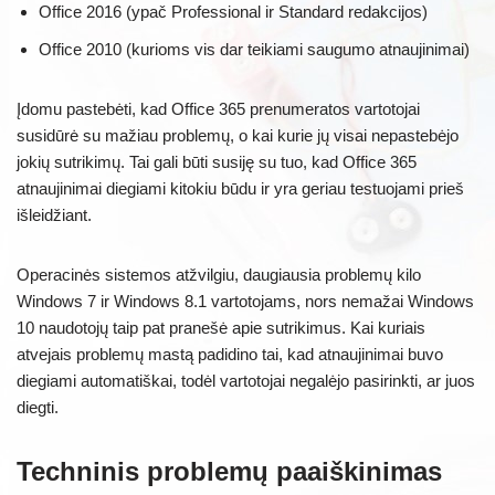
Office 2016 (ypač Professional ir Standard redakcijos)
Office 2010 (kurioms vis dar teikiami saugumo atnaujinimai)
Įdomu pastebėti, kad Office 365 prenumeratos vartotojai
susidūrė su mažiau problemų, o kai kurie jų visai nepastebėjo
jokių sutrikimų. Tai gali būti susiję su tuo, kad Office 365
atnaujinimai diegiami kitokiu būdu ir yra geriau testuojami prieš
išleidžiant.
Operacinės sistemos atžvilgiu, daugiausia problemų kilo
Windows 7 ir Windows 8.1 vartotojams, nors nemažai Windows
10 naudotojų taip pat pranešė apie sutrikimus. Kai kuriais
atvejais problemų mastą padidino tai, kad atnaujinimai buvo
diegiami automatiškai, todėl vartotojai negalėjo pasirinkti, ar juos
diegti.
Techninis problemų paaiškinimas