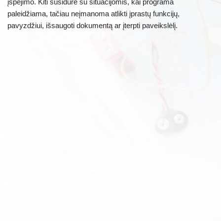
įspėjimo. Kiti susidūrė su situacijomis, kai programa
paleidžiama, tačiau neįmanoma atlikti įprastų funkcijų,
pavyzdžiui, išsaugoti dokumentą ar įterpti paveikslėlį.