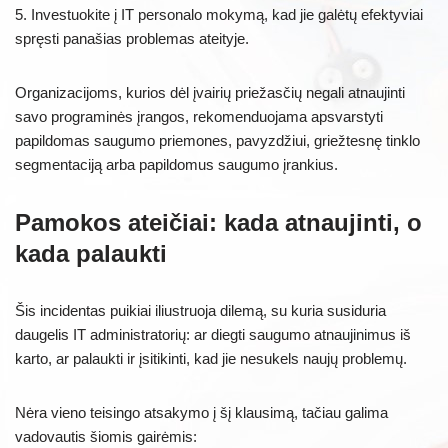
5. Investuokite į IT personalo mokymą, kad jie galėtų efektyviai
spręsti panašias problemas ateityje.
Organizacijoms, kurios dėl įvairių priežasčių negali atnaujinti
savo programinės įrangos, rekomenduojama apsvarstyti
papildomas saugumo priemones, pavyzdžiui, griežtesnę tinklo
segmentaciją arba papildomus saugumo įrankius.
Pamokos ateičiai: kada atnaujinti, o
kada palaukti
Šis incidentas puikiai iliustruoja dilemą, su kuria susiduria
daugelis IT administratorių: ar diegti saugumo atnaujinimus iš
karto, ar palaukti ir įsitikinti, kad jie nesukels naujų problemų.
Nėra vieno teisingo atsakymo į šį klausimą, tačiau galima
vadovautis šiomis gairėmis: