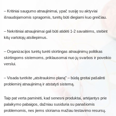
– Kritiniai saugumo atnaujinimai, ypač susiję su aktyviai
išnaudojamomis spragomis, turėtų būti diegiami kuo greičiau.
– Nekritiniai atnaujinimai gali būti atidėti 1-2 savaitėms, stebint
kitų vartotojų atsiliepimus.
– Organizacijos turėtų turėti skirtingas atnaujinimų politikas
skirtingoms sistemoms, priklausomai nuo jų svarbos ir poveikio
verslui.
– Visada turėkite „atsitraukimo planą” – būdą greitai pašalinti
probleminį atnaujinimą ir atstatyti sistemą.
Taip pat verta paminėti, kad senesni produktai, artėjantys prie
palaikymo pabaigos, dažniau susiduria su panašiomis
problemomis, nes jiems skiriama mažiau testavimo resursų.