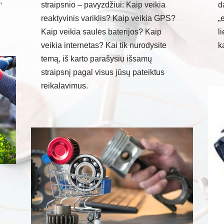
,
straipsnio – pavyzdžiui: Kaip veikia
d
reaktyvinis variklis? Kaip veikia GPS?
„
Kaip veikia saulės baterijos? Kaip
l
veikia internetas? Kai tik nurodysite
k
temą, iš karto parašysiu išsamų
straipsnį pagal visus jūsų pateiktus
reikalavimus.