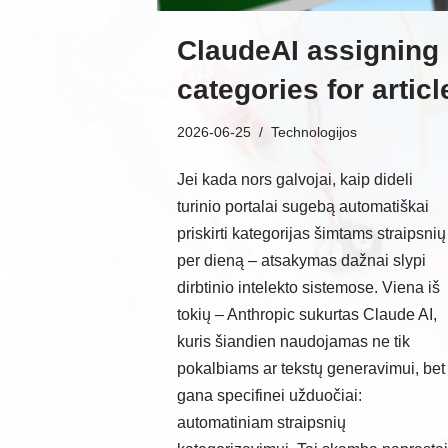
ClaudeAI assigning
categories for articl
2026-06-25
Technologijos
Jei kada nors galvojai, kaip dideli
turinio portalai sugebą automatiškai
priskirti kategorijas šimtams straipsnių
per dieną – atsakymas dažnai slypi
dirbtinio intelekto sistemose. Viena iš
tokių – Anthropic sukurtas Claude AI,
kuris šiandien naudojamas ne tik
pokalbiams ar tekstų generavimui, bet 
gana specifinei užduočiai:
automatiniam straipsnių