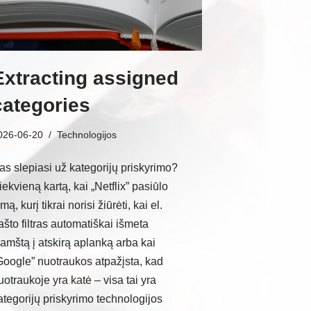
Extracting assigned
categories
026-06-20
Technologijos
as slepiasi už kategorijų priskyrimo?
iekvieną kartą, kai „Netflix” pasiūlo
lmą, kurį tikrai norisi žiūrėti, kai el.
ašto filtras automatiškai išmeta
lamštą į atskirą aplanką arba kai
Google” nuotraukos atpažįsta, kad
uotraukoje yra katė – visa tai yra
ategorijų priskyrimo technologijos