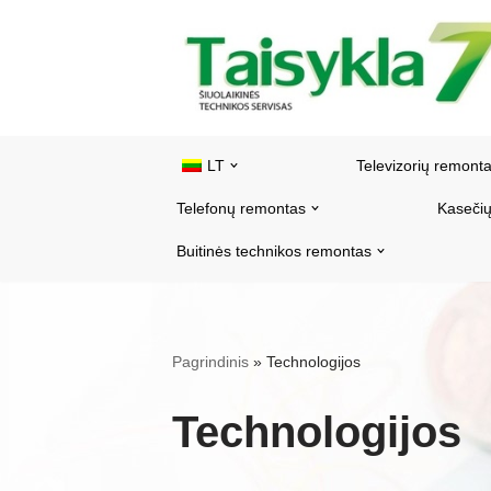
Pereiti
prie
turinio
LT
Televizorių remont
Telefonų remontas
Kasečių
Buitinės technikos remontas
Pagrindinis
»
Technologijos
Technologijos