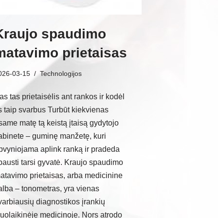
Kraujo spaudimo
matavimo prietaisas
026-03-15
Technologijos
as tas prietaisėlis ant rankos ir kodėl
is taip svarbus Turbūt kiekvienas
same matę tą keistą įtaisą gydytojo
abinete – guminę manžetę, kuri
pvyniojama aplink ranką ir pradeda
pausti tarsi gyvatė. Kraujo spaudimo
atavimo prietaisas, arba medicinine
alba – tonometras, yra vienas
varbiausių diagnostikos įrankių
iuolaikinėje medicinoje. Nors atrodo