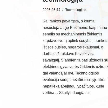
2026-03-17
Technologijos
Kai rankos pavargsta, o krūmai
nesustoja augę Prisimenu, kaip mano
senelis su mechaninėmis žirklėmis
kirpdavo tvorą aplink sodybą – rankos
ištisos pūslės, nugaros skausmai, o
darbas užtrukdavo beveik visą
savaitgalį. Šiandien ta pati užduotis s
elektrines gyvatvorės žirklėmis užtrun
gal valandą ar dvi. Technologijos
evoliucija sodų priežiūros srityje tikrai
nepalieka abejingų, ypač tuos, kurie
vertina…
Skaityti daugiau »