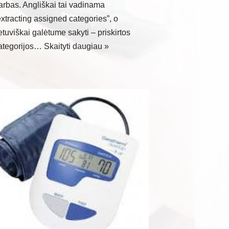
arbas. Angliškai tai vadinama
extracting assigned categories”, o
ietuviškai galėtume sakyti – priskirtos
ategorijos…
Skaityti daugiau »