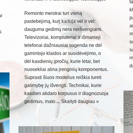
t
k
Remonto meistrai turi vieną
ar
p
pastebėjimą, kurį kartoja vėl ir vėl:
a
dauguma gedimų nėra neišvengiami.
s
m
Televizoriai, kompiuteriai ir išmanieji
s
telefonai dažniausiai sugenda ne dėl
s
gamintojo klaidos ar susidėvėjimo, o
m
dėl kasdienių įpročių, kurie lėtai, bet
d
nuosekliai alina įrenginių komponentus.
Suprasti šiuos modelius reiškia turėti
galimybę jų išvengti. Technikai, kurie
kasdien atidaro korpusus ir diagnozuoja
gedimus, mato…
Skaityti daugiau »