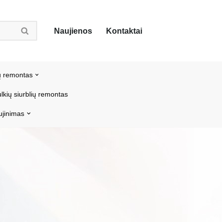
Naujienos
Kontaktai
ų remontas
lkių siurblių remontas
ujinimas