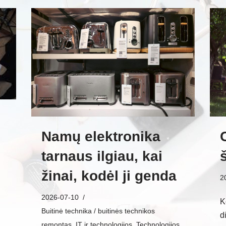
Namų elektronika
tarnaus ilgiau, kai
žinai, kodėl ji genda
2
2026-07-10
K
Buitinė technika / buitinės technikos
d
remontas
,
IT ir technologijos
,
Technologijos