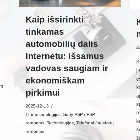
Kaip išsirinkti
tinkamas
automobilių dalis
2
internetu: išsamus
K
vadovas saugiam ir
j
u
ekonomiškam
e
ka
k
pirkimui
a
s
2025-12-13
m
IT ir technologijos
,
Sony PSP / PSP
k
remontas
,
Technologijos
,
Telefonai / telefonų
s
remontas
š