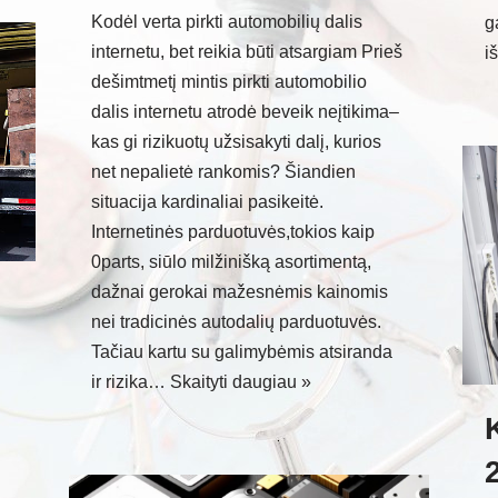
Kodėl verta pirkti automobilių dalis
g
internetu, bet reikia būti atsargiam Prieš
i
dešimtmetį mintis pirkti automobilio
dalis internetu atrodė beveik neįtikima–
kas gi rizikuotų užsisakyti dalį, kurios
net nepalietė rankomis? Šiandien
situacija kardinaliai pasikeitė.
Internetinės parduotuvės,tokios kaip
0parts, siūlo milžinišką asortimentą,
dažnai gerokai mažesnėmis kainomis
nei tradicinės autodalių parduotuvės.
Tačiau kartu su galimybėmis atsiranda
ir rizika…
Skaityti daugiau »