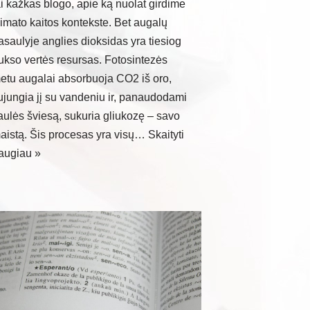
ai kažkas blogo, apie ką nuolat girdime
limato kaitos kontekste. Bet augalų
asaulyje anglies dioksidas yra tiesiog
ukso vertės resursas. Fotosintezės
etu augalai absorbuoja CO2 iš oro,
ujungia jį su vandeniu ir, panaudodami
aulės šviesą, sukuria gliukozę – savo
aistą. Šis procesas yra visų…
Skaityti
augiau »