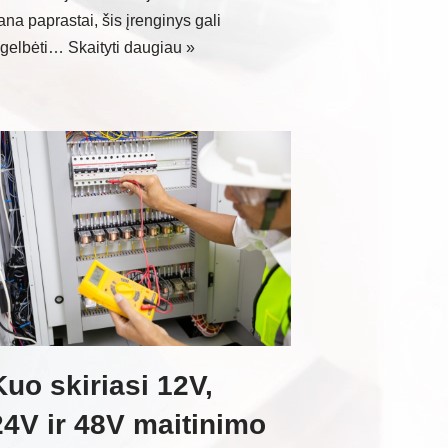
ana paprastai, šis įrenginys gali
šgelbėti…
Skaityti daugiau »
Kuo skiriasi 12V,
24V ir 48V maitinimo