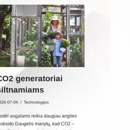
CO2 generatoriai
šiltnamiams
026-07-04
Technologijos
odėl augalams reikia daugiau anglies
ioksido Daugelis manytų, kad CO2 –