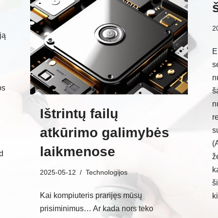
š
2
ją
E
s
n
os
š
n
Ištrintų failų
r
atkūrimo galimybės
s
(
laikmenose
ad
ž
k
2025-05-12
Technologijos
š
Kai kompiuteris prarijęs mūsų
k
prisiminimus… Ar kada nors teko