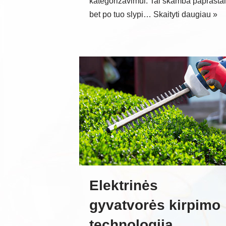
kategorizavimui. Tai skamba paprastai
bet po tuo slypi…
Skaityti daugiau »
Elektrinės
gyvatvorės kirpimo
technologija