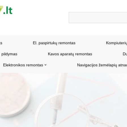
as
El. paspirtukų remontas
Kompiuteri
 pildymas
Kavos aparatų remontas
Du
Elektronikos remontas
Navigacijos žemėlapių atna