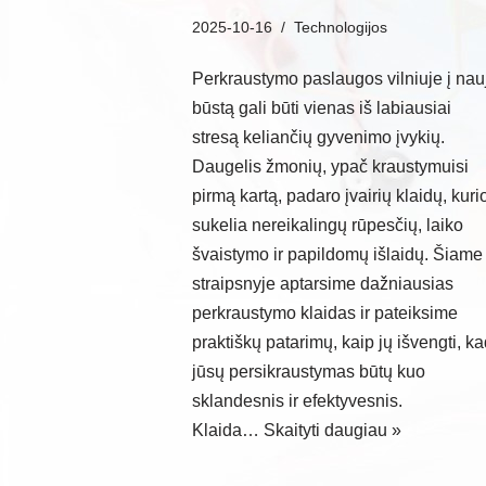
2025-10-16
Technologijos
Perkraustymo paslaugos vilniuje į nau
būstą gali būti vienas iš labiausiai
stresą keliančių gyvenimo įvykių.
Daugelis žmonių, ypač kraustymuisi
pirmą kartą, padaro įvairių klaidų, kuri
sukelia nereikalingų rūpesčių, laiko
švaistymo ir papildomų išlaidų. Šiame
straipsnyje aptarsime dažniausias
perkraustymo klaidas ir pateiksime
praktiškų patarimų, kaip jų išvengti, k
jūsų persikraustymas būtų kuo
sklandesnis ir efektyvesnis.
Klaida…
Skaityti daugiau »