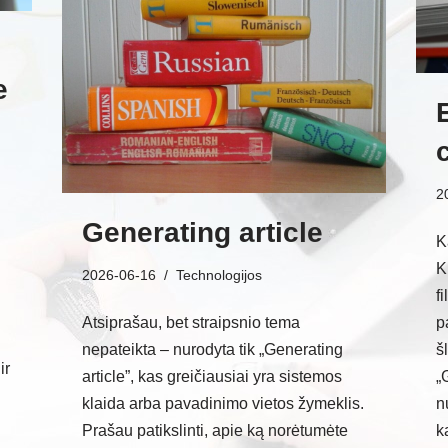
e
2
Generating article
K
K
2026-06-16
Technologijos
fi
Atsiprašau, bet straipsnio tema
p
nepateikta – nurodyta tik „Generating
š
ir
article”, kas greičiausiai yra sistemos
„
klaida arba pavadinimo vietos žymeklis.
n
Prašau patikslinti, apie ką norėtumėte
k