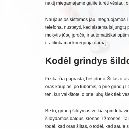
naktį miegamajame galite turėti vėsiau, 
Naujausios sistemos jau integruojamos į 
telefoną, nustatyti, kad sistema įsijungtų p
mokytis jūsų įpročių ir automatiškai opti
ir atitinkamai koreguoja darbą.
Kodėl grindys šildo
Fizika čia paprasta, bet įdomi. Šiltas oras 
oras kaupiasi po lubomis, o prie grindų li
ten, kur vaikštote, o prie lubų šiek tiek 
Be to, grindų šildymas veikia spinduliavim
šildydamos baldus, sienas ir žmones. Tai
todėl, kad oras šiltas, o todėl, kad saulė