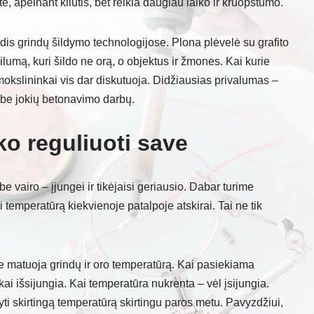
te, apeinant kliūtis, bet reikia daugiau laiko ir kruopštumo.
odis grindų šildymo technologijose. Plona plėvelė su grafito
lumą, kuri šildo ne orą, o objektus ir žmones. Kai kurie
 mokslininkai vis dar diskutuoja. Didžiausias privalumas –
, be jokių betonavimo darbų.
o reguliuoti save
 vairo – įjungei ir tikėjaisi geriausio. Dabar turime
i temperatūrą kiekvienoje patalpoje atskirai. Tai ne tik
urie matuoja grindų ir oro temperatūrą. Kai pasiekiama
ai išsijungia. Kai temperatūra nukrenta – vėl įsijungia.
ti skirtingą temperatūrą skirtingu paros metu. Pavyzdžiui,