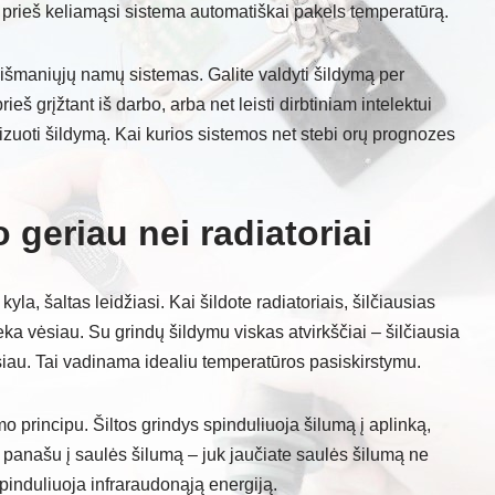
o prieš keliamąsi sistema automatiškai pakels temperatūrą.
išmaniųjų namų sistemas. Galite valdyti šildymą per
rieš grįžtant iš darbo, arba net leisti dirbtiniam intelektui
mizuoti šildymą. Kai kurios sistemos net stebi orų prognozes
 geriau nei radiatoriai
kyla, šaltas leidžiasi. Kai šildote radiatoriais, šilčiausias
eka vėsiau. Su grindų šildymu viskas atvirkščiai – šilčiausia
vėsiau. Tai vadinama idealiu temperatūros pasiskirstymu.
o principu. Šiltos grindys spinduliuoja šilumą į aplinką,
 panašu į saulės šilumą – juk jaučiate saulės šilumą ne
 spinduliuoja infraraudonąją energiją.