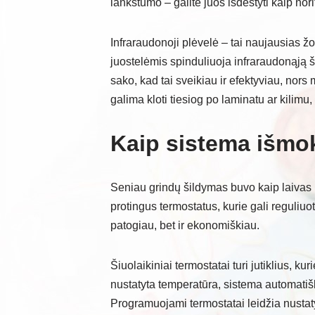
lankstumo – galite juos išdėstyti kaip nori
Infraraudonoji plėvelė – tai naujausias ž
juostelėmis spinduliuoja infraraudonąją ši
sako, kad tai sveikiau ir efektyviau, nors
galima kloti tiesiog po laminatu ar kilimu
Kaip sistema išmok
Seniau grindų šildymas buvo kaip laivas be
protingus termostatus, kurie gali reguliuot
patogiau, bet ir ekonomiškiau.
Šiuolaikiniai termostatai turi jutiklius, k
nustatyta temperatūra, sistema automatišk
Programuojami termostatai leidžia nustaty