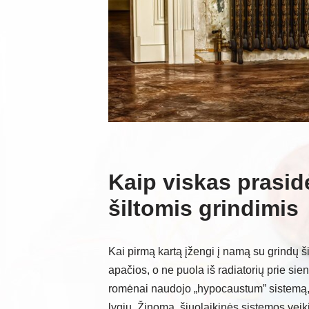
Kaip viskas prasid
šiltomis grindimis
Kai pirmą kartą įžengi į namą su grindų š
apačios, o ne puola iš radiatorių prie si
romėnai naudojo „hypocaustum” sistemą, k
lygiu. Žinoma, šiuolaikinės sistemos veiki