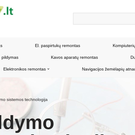
as
El. paspirtukų remontas
Kompiuteri
 pildymas
Kavos aparatų remontas
Du
Elektronikos remontas
Navigacijos žemėlapių atna
ymo sistemos technologija
ildymo