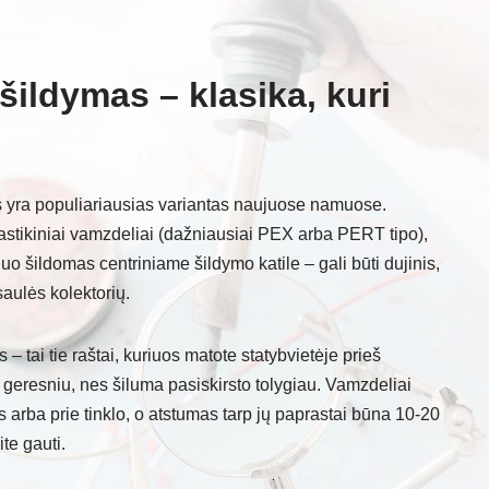
šildymas – klasika, kuri
s yra populiariausias variantas naujuose namuose.
lastikiniai vamzdeliai (dažniausiai PEX arba PERT tipo),
duo šildomas centriniame šildymo katile – gali būti dujinis,
saulės kolektorių.
– tai tie raštai, kuriuos matote statybvietėje prieš
 geresniu, nes šiluma pasiskirsto tolygiau. Vamzdeliai
s arba prie tinklo, o atstumas tarp jų paprastai būna 10-20
te gauti.