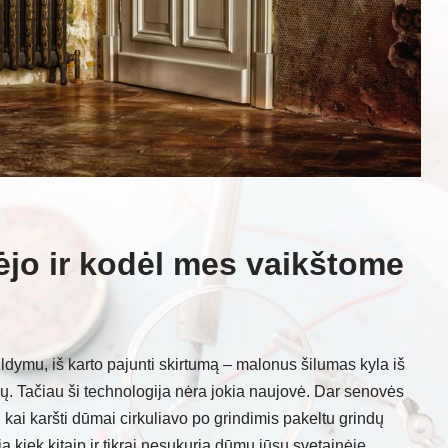
ėjo ir kodėl mes vaikštome
ildymu, iš karto pajunti skirtumą – malonus šilumas kyla iš
enų. Tačiau ši technologija nėra jokia naujovė. Dar senovės
ai karšti dūmai cirkuliavo po grindimis pakeltu grindų
a kiek kitaip ir tikrai nesukuria dūmų jūsų svetainėje.