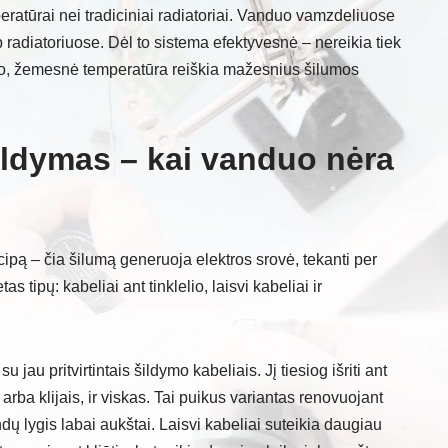
ratūrai nei tradiciniai radiatoriai. Vanduo vamzdeliuose
 radiatoriuose. Dėl to sistema efektyvesnė – nereikia tiek
to, žemesnė temperatūra reiškia mažesnius šilumos
šildymas – kai vanduo nėra
cipą – čia šilumą generuoja elektros srovė, tekanti per
s tipų: kabeliai ant tinklelio, laisvi kabeliai ir
su jau pritvirtintais šildymo kabeliais. Jį tiesiog išriti ant
arba klijais, ir viskas. Tai puikus variantas renovuojant
dų lygis labai aukštai. Laisvi kabeliai suteikia daugiau