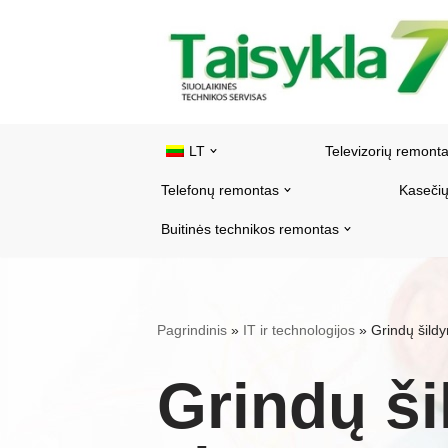
Pereiti
prie
turinio
LT
Televizorių remont
Telefonų remontas
Kasečių
Buitinės technikos remontas
Pagrindinis
»
IT ir technologijos
»
Grindų šild
Grindų š