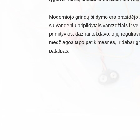
Moderniojo grindų šildymo era prasidėjo 
su vandeniu pripildytais vamzdžiais ir vė
primityvios, dažnai tekdavo, o jų reguliavi
medžiagos tapo patikimesnės, ir dabar gri
patalpas.