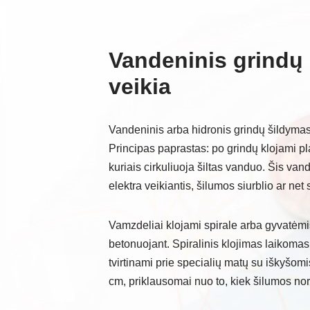
Vandeninis grindų 
veikia
Vandeninis arba hidronis grindų šildyma
Principas paprastas: po grindų klojami p
kuriais cirkuliuoja šiltas vanduo. Šis van
elektra veikiantis, šilumos siurblio ar net 
Vamzdeliai klojami spirale arba gyvatėmis 
betonuojant. Spiralinis klojimas laikomas
tvirtinami prie specialių matų su iškyšomi
cm, priklausomai nuo to, kiek šilumos nori