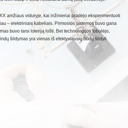
XX amžiaus viduryje, kai inžinieriai pradėjo eksperimentuoti
liau – elektriniais kabeliais. Pirmosios sistemos buvo gana
mas buvo tarsi loteriją lošti. Bet technologijos tobulėjo,
ndų šildymas yra vienas iš efektyviausių būdų šildyti