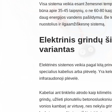
Visa sistema veikia esant žemesnei tempe
būna apie 35-45 laipsnių, o ne 60-80 kaip
daug energijos vandens pašildymui. Be 
nuostolius ir ilgaamžiškesnę sistemą.
Elektrinis grindų 
variantas
Elektrinės sistemos veikia pagal kitą prin
specialius kabelius arba plėvelę. Yra keleta
infraraudonoji plėvelė.
Kabeliai ant tinklelio atrodo kaip kilimėlis 
grindų, užlieti plonutėliu betonosluoksniu 
vonios kambarį ar virtuvę, nes nekyla grin