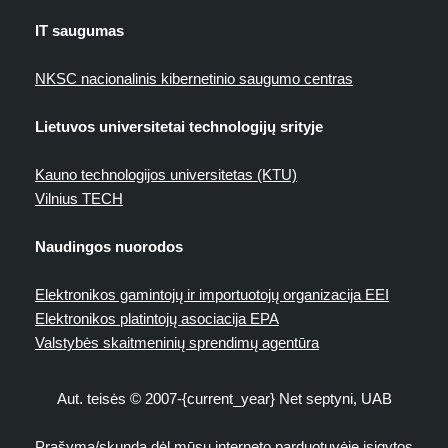
IT saugumas
NKSC nacionalinis kibernetinio saugumo centras
Lietuvos universitetai technologijų srityje
Kauno technologijos universitetas (KTU)
Vilnius TECH
Naudingos nuorodos
Elektronikos gamintojų ir importuotojų organizacija EEI
Elektronikos platintojų asociacija EPA
Valstybės skaitmeninių sprendimų agentūra
Aut. teisės © 2007-{current_year} Net septyni, UAB
Prašymą/skundą dėl mūsų interneto parduotuvėje įsigytos