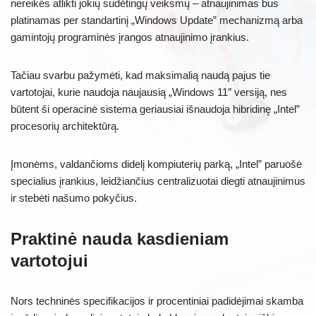
nereikės atlikti jokių sudėtingų veiksmų – atnaujinimas bus
platinamas per standartinį „Windows Update” mechanizmą arba
gamintojų programinės įrangos atnaujinimo įrankius.
Tačiau svarbu pažymėti, kad maksimalią naudą pajus tie
vartotojai, kurie naudoja naujausią „Windows 11″ versiją, nes
būtent ši operacinė sistema geriausiai išnaudoja hibridinę „Intel”
procesorių architektūrą.
Įmonėms, valdančioms didelį kompiuterių parką, „Intel” paruošė
specialius įrankius, leidžiančius centralizuotai diegti atnaujinimus
ir stebėti našumo pokyčius.
Praktinė nauda kasdieniam
vartotojui
Nors techninės specifikacijos ir procentiniai padidėjimai skamba