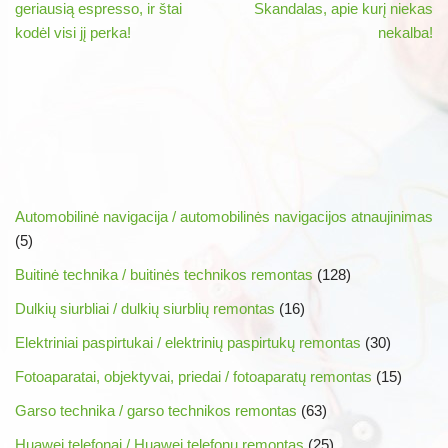
geriausią espresso, ir štai
Skandalas, apie kurį niekas
kodėl visi jį perka!
nekalba!
Automobilinė navigacija / automobilinės navigacijos atnaujinimas
(5)
Buitinė technika / buitinės technikos remontas
(128)
Dulkių siurbliai / dulkių siurblių remontas
(16)
Elektriniai paspirtukai / elektrinių paspirtukų remontas
(30)
Fotoaparatai, objektyvai, priedai / fotoaparatų remontas
(15)
Garso technika / garso technikos remontas
(63)
Huawei telefonai / Huawei telefonų remontas
(25)