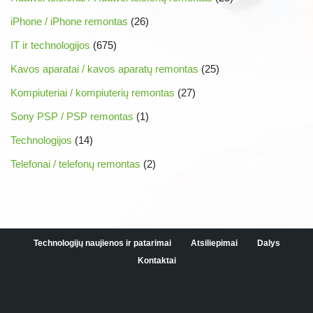
iPhone / iPhone remontas
(26)
IT ir technologijos
(675)
Kavos aparatai / kavos aparatų remontas
(25)
Kompiuteriai / kompiuterių remontas
(27)
Sony PSP / PSP remontas
(1)
Technologijos
(14)
Telefonai / telefonų remontas
(2)
Technologijų naujienos ir patarimai
Atsiliepimai
Dalys
Kontaktai