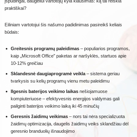
įspūdingai, daugeliui vartotojų kyla klausimas: ką tai reiškia
praktiškai?
Eiliniam vartotojui šis našumo padidinimas pasireikš keliais
būdais:
Greitesnis programų paleidimas
– populiarios programos,
kaip „Microsoft Office” paketas ar naršyklės, startuos apie
10-12% greičiau
Sklandesnė daugiaprogramė veikla
– sistema geriau
tvarkysis su kelių programų vienu metu paleidimu
Ilgesnis baterijos veikimo laikas
nešiojamuose
kompiuteriuose – efektyvesnis energijos valdymas gali
pailginti baterijos veikimo laiką iki 45 minučių
Geresnis žaidimų veikimas
– nors tai nėra specializuota
žaidimų optimizacija, daugelis žaidimų veiks sklandžiau dėl
geresnio branduolių išnaudojimo