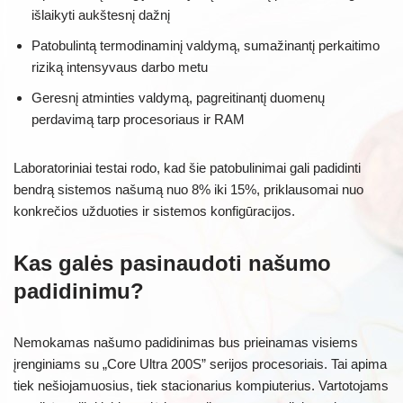
išlaikyti aukštesnį dažnį
Patobulintą termodinaminį valdymą, sumažinantį perkaitimo
riziką intensyvaus darbo metu
Geresnį atminties valdymą, pagreitinantį duomenų
perdavimą tarp procesoriaus ir RAM
Laboratoriniai testai rodo, kad šie patobulinimai gali padidinti
bendrą sistemos našumą nuo 8% iki 15%, priklausomai nuo
konkrečios užduoties ir sistemos konfigūracijos.
Kas galės pasinaudoti našumo
padidinimu?
Nemokamas našumo padidinimas bus prieinamas visiems
įrenginiams su „Core Ultra 200S” serijos procesoriais. Tai apima
tiek nešiojamuosius, tiek stacionarius kompiuterius. Vartotojams