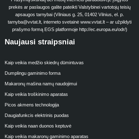
prekės ar paslaugos galite pateikti Valstybinei vartotojų teisių
apsaugos tarnybai (Vilniaus g. 25, 01402 Vilnius, el. p.
tarnyba@vvtat.lt
, interneto svetainė www.vvtat.lt – ar užpildyti
prašymo formą EGS platformoje http://ec.europa.eu/odr/)
Naujausi straipsniai
Kaip veikia medžio skiedrų dūmintuvas
Dumplingu gaminimo forma
Makaronų mašina namų naudojimui
Kaip veikia troškinimo aparatas
Picos akmens technologija
Daugiafunkcis elektrinis puodas
Kaip veikia naan duonos keptuvė
Kaip veikia makaronų gaminimo aparatas