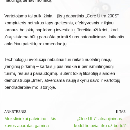
naudingą tarnavimo laiką.
Vartotojams tai puiki žinia – jūsų dabartinis „Core Ultra 200S”
kompiuteris netrukus taps greitesnis, efektyvesnis ir ilgiau
tarnaus be jokių papildomų investicijų. Tereikia užtikrinti, kad
jūsų sistema būtų paruošta priimti šiuos patobulinimus, laikantis
anksčiau pateiktų rekomendacijų.
Technologijų evoliucija nebūtinai turi reikšti nuolatinį naujų
įrenginių pirkimą – kartais ji pasireiškia ir per išmintingesnį
turimų resursų panaudojimą. Būtent tokią filosofiją šiandien
demonstruoja „Intel”, atverdama naują skyrių savo ir vartotojų
bendradarbiavimo istorijoje.
ANKSTESNIS
KITAS
Mokslininkai patvirtino – šis
„One UI 7″ atnaujinimas –
kavos aparatas gamina
kodėl lietuviai liko už borto?