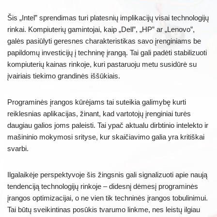
Šis „Intel” sprendimas turi platesnių implikacijų visai technologijų
rinkai. Kompiuterių gamintojai, kaip „Dell”, „HP” ar „Lenovo”,
galės pasiūlyti geresnes charakteristikas savo įrenginiams be
papildomų investicijų į techninę įrangą. Tai gali padėti stabilizuoti
kompiuterių kainas rinkoje, kuri pastaruoju metu susidūrė su
įvairiais tiekimo grandinės iššūkiais.
Programinės įrangos kūrėjams tai suteikia galimybę kurti
reiklesnias aplikacijas, žinant, kad vartotojų įrenginiai turės
daugiau galios joms paleisti. Tai ypač aktualu dirbtinio intelekto ir
mašininio mokymosi srityse, kur skaičiavimo galia yra kritiškai
svarbi.
Ilgalaikėje perspektyvoje šis žingsnis gali signalizuoti apie naują
tendenciją technologijų rinkoje – didesnį dėmesį programinės
įrangos optimizacijai, o ne vien tik techninės įrangos tobulinimui.
Tai būtų sveikintinas posūkis tvarumo linkme, nes leistų ilgiau