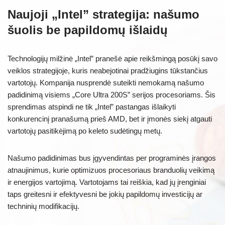
Naujoji „Intel” strategija: našumo
šuolis be papildomų išlaidų
Technologijų milžinė „Intel” pranešė apie reikšmingą posūkį savo
veiklos strategijoje, kuris neabejotinai pradžiugins tūkstančius
vartotojų. Kompanija nusprendė suteikti nemokamą našumo
padidinimą visiems „Core Ultra 200S” serijos procesoriams. Šis
sprendimas atspindi ne tik „Intel” pastangas išlaikyti
konkurencinį pranašumą prieš AMD, bet ir įmonės siekį atgauti
vartotojų pasitikėjimą po keleto sudėtingų metų.
Našumo padidinimas bus įgyvendintas per programinės įrangos
atnaujinimus, kurie optimizuos procesoriaus branduolių veikimą
ir energijos vartojimą. Vartotojams tai reiškia, kad jų įrenginiai
taps greitesni ir efektyvesni be jokių papildomų investicijų ar
techninių modifikacijų.