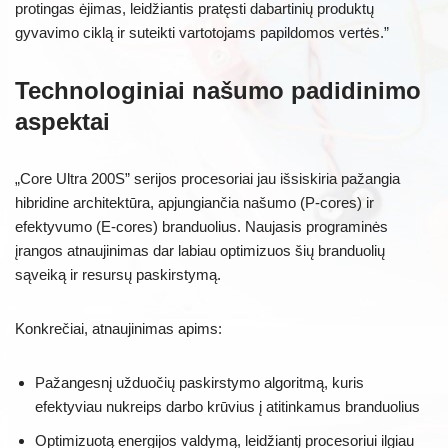
protingas ėjimas, leidžiantis pratęsti dabartinių produktų
gyvavimo ciklą ir suteikti vartotojams papildomos vertės.”
Technologiniai našumo padidinimo
aspektai
„Core Ultra 200S” serijos procesoriai jau išsiskiria pažangia
hibridine architektūra, apjungiančia našumo (P-cores) ir
efektyvumo (E-cores) branduolius. Naujasis programinės
įrangos atnaujinimas dar labiau optimizuos šių branduolių
sąveiką ir resursų paskirstymą.
Konkrečiai, atnaujinimas apims:
Pažangesnį užduočių paskirstymo algoritmą, kuris
efektyviau nukreips darbo krūvius į atitinkamus branduolius
Optimizuotą energijos valdymą, leidžiantį procesoriui ilgiau