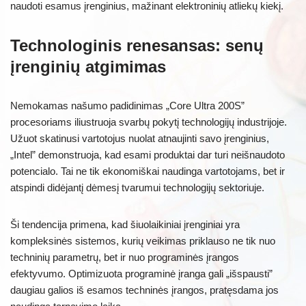
naudoti esamus įrenginius, mažinant elektroninių atliekų kiekį.
Technologinis renesansas: senų
įrenginių atgimimas
Nemokamas našumo padidinimas „Core Ultra 200S”
procesoriams iliustruoja svarbų pokytį technologijų industrijoje.
Užuot skatinusi vartotojus nuolat atnaujinti savo įrenginius,
„Intel” demonstruoja, kad esami produktai dar turi neišnaudoto
potencialo. Tai ne tik ekonomiškai naudinga vartotojams, bet ir
atspindi didėjantį dėmesį tvarumui technologijų sektoriuje.
Ši tendencija primena, kad šiuolaikiniai įrenginiai yra
kompleksinės sistemos, kurių veikimas priklauso ne tik nuo
techninių parametrų, bet ir nuo programinės įrangos
efektyvumo. Optimizuota programinė įranga gali „išspausti”
daugiau galios iš esamos techninės įrangos, pratęsdama jos