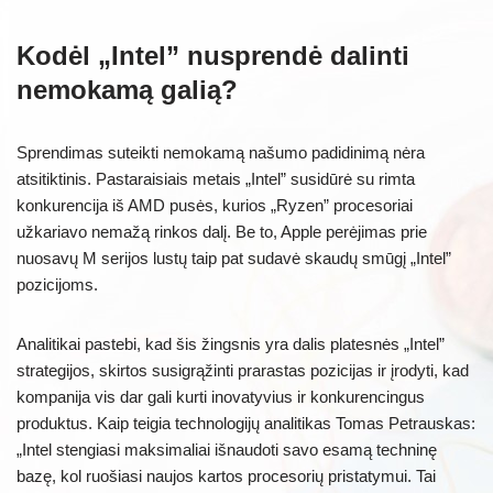
Kodėl „Intel” nusprendė dalinti
nemokamą galią?
Sprendimas suteikti nemokamą našumo padidinimą nėra
atsitiktinis. Pastaraisiais metais „Intel” susidūrė su rimta
konkurencija iš AMD pusės, kurios „Ryzen” procesoriai
užkariavo nemažą rinkos dalį. Be to, Apple perėjimas prie
nuosavų M serijos lustų taip pat sudavė skaudų smūgį „Intel”
pozicijoms.
Analitikai pastebi, kad šis žingsnis yra dalis platesnės „Intel”
strategijos, skirtos susigrąžinti prarastas pozicijas ir įrodyti, kad
kompanija vis dar gali kurti inovatyvius ir konkurencingus
produktus. Kaip teigia technologijų analitikas Tomas Petrauskas:
„Intel stengiasi maksimaliai išnaudoti savo esamą techninę
bazę, kol ruošiasi naujos kartos procesorių pristatymui. Tai