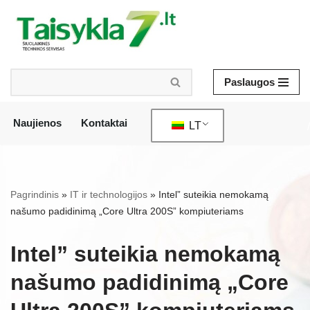
Pereiti
prie
turinio
Paslaugos
Naujienos
Kontaktai
LT
/
Pagrindinis
»
IT ir technologijos
»
Intel” suteikia nemokamą
našumo padidinimą „Core Ultra 200S” kompiuteriams
Intel” suteikia nemokamą
našumo padidinimą „Core