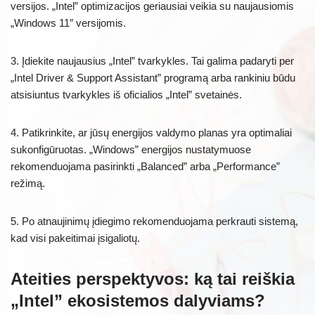
versijos. „Intel” optimizacijos geriausiai veikia su naujausiomis
„Windows 11″ versijomis.
3. Įdiekite naujausius „Intel” tvarkykles. Tai galima padaryti per
„Intel Driver & Support Assistant” programą arba rankiniu būdu
atsisiuntus tvarkykles iš oficialios „Intel” svetainės.
4. Patikrinkite, ar jūsų energijos valdymo planas yra optimaliai
sukonfigūruotas. „Windows” energijos nustatymuose
rekomenduojama pasirinkti „Balanced” arba „Performance”
režimą.
5. Po atnaujinimų įdiegimo rekomenduojama perkrauti sistemą,
kad visi pakeitimai įsigaliotų.
Ateities perspektyvos: ką tai reiškia
„Intel” ekosistemos dalyviams?