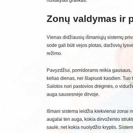
nustatytas grafikas.
Zonų valdymas ir p
Vienas didžiausių išmaniųjų sistemų priva
sode gali būti vejos plotas, daržovių lysvės
režimo.
Pavyzdžiui, pomidorams reikia gausaus, be
kelias dienas, nei šlapiuoti kasdien. Tuo
Salotos nori pastovios drėgmės, o vidurž
auga sausesnėje dirvoje.
Išmani sistema leidžia kiekvienai zonai nu
augalai ten auga, kokia dirvožemio struktū
saulė, net kokia nuolydžio kryptis. Sistema