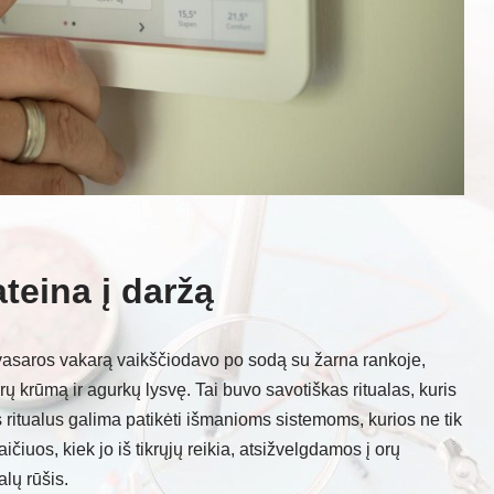
teina į daržą
vasaros vakarą vaikščiodavo po sodą su žarna rankoje,
 krūmą ir agurkų lysvę. Tai buvo savotiškas ritualas, kuris
 ritualus galima patikėti išmanioms sistemoms, kurios ne tik
čiuos, kiek jo iš tikrųjų reikia, atsižvelgdamos į orų
lų rūšis.