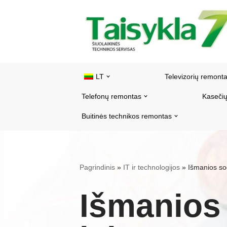
Pereiti
prie
turinio
LT
Televizorių remont
Telefonų remontas
Kasečių
Buitinės technikos remontas
Pagrindinis
»
IT ir technologijos
»
Išmanios so
Išmanios