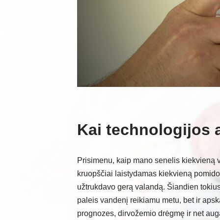
Kai technologijos a
Prisimenu, kaip mano senelis kiekvieną 
kruopščiai laistydamas kiekvieną pomidorų
užtrukdavo gerą valandą. Šiandien tokius
paleis vandenį reikiamu metu, bet ir apskai
prognozes, dirvožemio drėgmę ir net auga