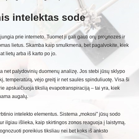
nis intelektas sode
jungia prie interneto. Tuomet ji gali gauti orų prognozes ir
tomas lietus. Skamba kaip smulkmena, bet pagalvokite, kiek
t lietų arba iš karto po jo.
 net palydovinių duomenų analizę. Jos stebi jūsų sklypo
kį, temperatūrą, vėjo greitį ir net saulės spinduliuotę. Visa ši
 apskaičiuoja tikslią evapotranspiraciją – tai yra, kiek
inama augalų.
rbtinio intelekto elementus. Sistema „mokosi” jūsų sodo
r ilgiau išlieka, kaip skirtingos zonos reaguoja į laistymą.
rognozuoti poreikius tiksliau nei bet koks iš anksto