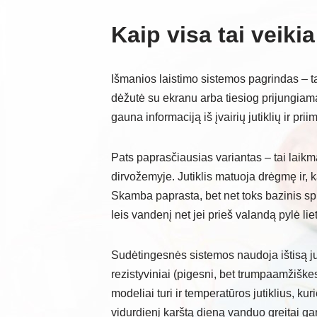
Kaip visa tai veikia
Išmanios laistimo sistemos pagrindas – t
dėžutė su ekranu arba tiesiog prijungiam
gauna informaciją iš įvairių jutiklių ir pri
Pats paprasčiausias variantas – tai laikm
dirvožemyje. Jutiklis matuoja drėgmę ir, k
Skamba paprasta, bet net toks bazinis sp
leis vandenį net jei prieš valandą pylė lie
Sudėtingesnės sistemos naudoja ištisą jutik
rezistyviniai (pigesni, bet trumpaamžiškesn
modeliai turi ir temperatūros jutiklius, kur
vidurdienį karštą dieną vanduo greitai gar