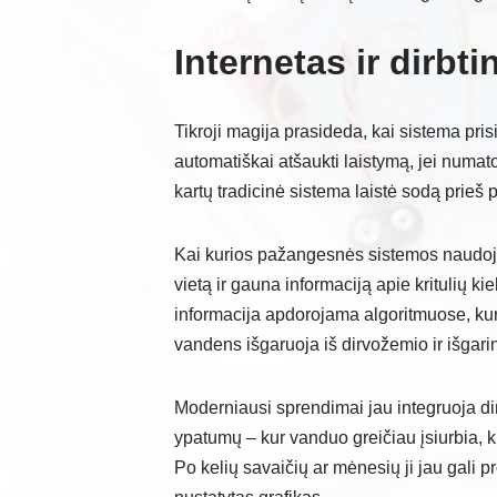
Internetas ir dirbti
Tikroji magija prasideda, kai sistema prisi
automatiškai atšaukti laistymą, jei numa
kartų tradicinė sistema laistė sodą prieš pa
Kai kurios pažangesnės sistemos naudoja
vietą ir gauna informaciją apie kritulių kie
informacija apdorojama algoritmuose, kurie
vandens išgaruoja iš dirvožemio ir išgar
Moderniausi sprendimai jau integruoja di
ypatumų – kur vanduo greičiau įsiurbia, ku
Po kelių savaičių ar mėnesių ji jau gali p