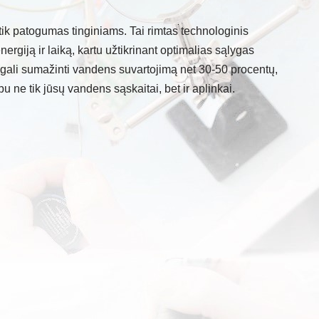
tik patogumas tinginiams. Tai rimtas technologinis
ergiją ir laiką, kartu užtikrinant optimalias sąlygas
gali sumažinti vandens suvartojimą net 30-50 procentų,
bu ne tik jūsų vandens sąskaitai, bet ir aplinkai.