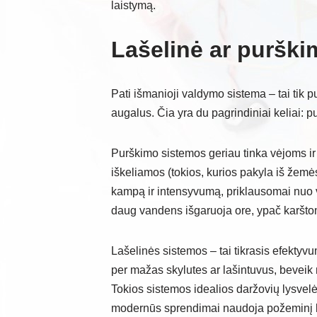
laistymą.
Lašelinė ar purški
Pati išmanioji valdymo sistema – tai tik p
augalus. Čia yra du pagrindiniai keliai: p
Purškimo sistemos geriau tinka vėjoms ir
iškeliamos (tokios, kurios pakyla iš žemės
kampą ir intensyvumą, priklausomai nuo 
daug vandens išgaruoja ore, ypač karšto
Lašelinės sistemos – tai tikrasis efekty
per mažas skylutes ar lašintuvus, beveik 
Tokios sistemos idealios daržovių lysvel
modernūs sprendimai naudoja požeminį la