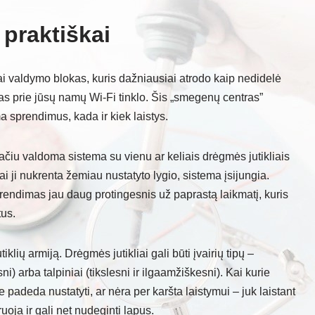
 praktiškai
ai valdymo blokas, kuris dažniausiai atrodo kaip nedidelė
as prie jūsų namų Wi-Fi tinklo. Šis „smegenų centras”
ima sprendimus, kada ir kiek laistys.
ačiu valdoma sistema su vienu ar keliais drėgmės jutikliais
ai ji nukrenta žemiau nustatyto lygio, sistema įsijungia.
rendimas jau daug protingesnis už paprastą laikmatį, kuris
tus.
lių armiją. Drėgmės jutikliai gali būti įvairių tipų –
i) arba talpiniai (tikslesni ir ilgaamžiškesni). Kai kurie
ie padeda nustatyti, ar nėra per karšta laistymui – juk laistant
uoja ir gali net nudeginti lapus.