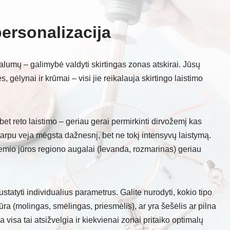
ersonalizacija
lumų – galimybė valdyti skirtingas zonas atskirai. Jūsų
, gėlynai ir krūmai – visi jie reikalauja skirtingo laistimo
t reto laistimo – geriau gerai permirkinti dirvožemį kas
 tarpu veja mėgsta dažnesnį, bet ne tokį intensyvų laistymą.
emio jūros regiono augalai (levanda, rozmarinas) geriau
statyti individualius parametrus. Galite nurodyti, kokio tipo
ra (molingas, smėlingas, priesmėlis), ar yra šešėlis ar pilna
 visa tai atsižvelgia ir kiekvienai zonai pritaiko optimalų