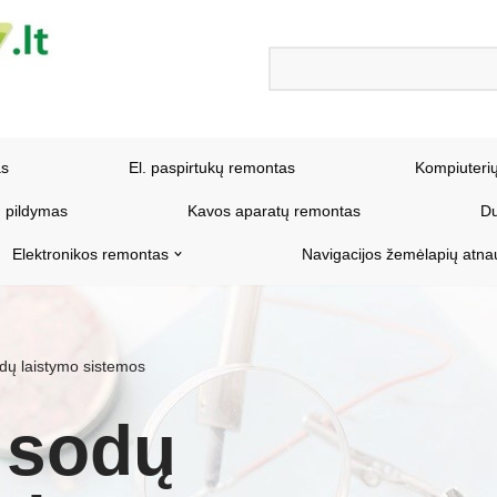
as
El. paspirtukų remontas
Kompiuteri
 pildymas
Kavos aparatų remontas
Du
Elektronikos remontas
Navigacijos žemėlapių atna
dų laistymo sistemos
 sodų