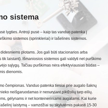
mo sistema
usė lygties. Antroji pusė – kaip tas vanduo patenka į
urškimo sistemos (sprinkleriai) ir lašelinės sistemos.
 didesniems plotams. Jos gali būti stacionarios arba
 tik laistant). Išmaniosios sistemos gali valdyti net purškimo
vėjo sąlygų. Tačiau purškimas nėra efektyviausias būdas –
mis dienomis.
vumo čempionas. Vanduo patenka tiesiai prie augalo šaknų
nieko neišgaruodamas ir nenuryjant piktžolių tarp eilių.
ėms, gėlynams ir net konteineriniams augalams. Kai kurie
šelinį laistymą – vamzdžiai su skylutėmis pakasti 15-30