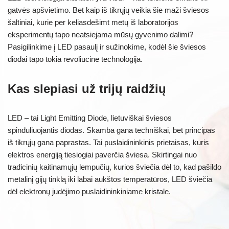
gatvės apšvietimo. Bet kaip iš tikrųjų veikia šie maži šviesos
šaltiniai, kurie per keliasdešimt metų iš laboratorijos
eksperimentų tapo neatsiejama mūsų gyvenimo dalimi?
Pasigilinkime į LED pasaulį ir sužinokime, kodėl šie šviesos
diodai tapo tokia revoliucine technologija.
Kas slepiasi už trijų raidžių
LED – tai Light Emitting Diode, lietuviškai šviesos
spinduliuojantis diodas. Skamba gana techniškai, bet principas
iš tikrųjų gana paprastas. Tai puslaidininkinis prietaisas, kuris
elektros energiją tiesiogiai paverčia šviesa. Skirtingai nuo
tradicinių kaitinamųjų lempučių, kurios šviečia dėl to, kad pašildo
metalinį gijų tinklą iki labai aukštos temperatūros, LED šviečia
dėl elektronų judėjimo puslaidininkiniame kristale.