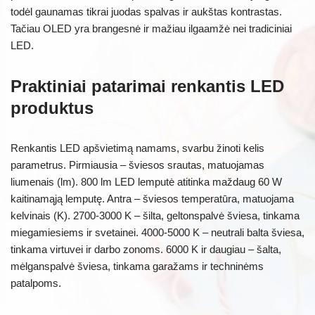
todėl gaunamas tikrai juodas spalvas ir aukštas kontrastas.
Tačiau OLED yra brangesnė ir mažiau ilgaamžė nei tradiciniai
LED.
Praktiniai patarimai renkantis LED
produktus
Renkantis LED apšvietimą namams, svarbu žinoti kelis
parametrus. Pirmiausia – šviesos srautas, matuojamas
liumenais (lm). 800 lm LED lemputė atitinka maždaug 60 W
kaitinamąją lemputę. Antra – šviesos temperatūra, matuojama
kelvinais (K). 2700-3000 K – šilta, geltonspalvė šviesa, tinkama
miegamiesiems ir svetainei. 4000-5000 K – neutrali balta šviesa,
tinkama virtuvei ir darbo zonoms. 6000 K ir daugiau – šalta,
mėlganspalvė šviesa, tinkama garažams ir techninėms
patalpoms.