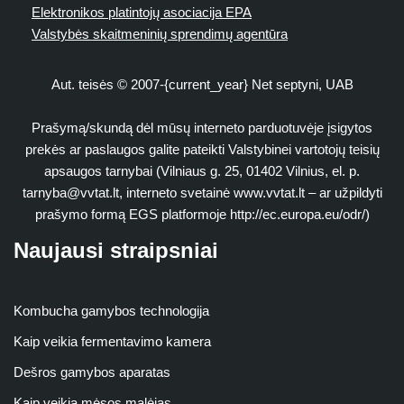
Elektronikos platintojų asociacija EPA
Valstybės skaitmeninių sprendimų agentūra
Aut. teisės © 2007-{current_year} Net septyni, UAB
Prašymą/skundą dėl mūsų interneto parduotuvėje įsigytos
prekės ar paslaugos galite pateikti Valstybinei vartotojų teisių
apsaugos tarnybai (Vilniaus g. 25, 01402 Vilnius, el. p.
tarnyba@vvtat.lt
, interneto svetainė www.vvtat.lt – ar užpildyti
prašymo formą EGS platformoje http://ec.europa.eu/odr/)
Naujausi straipsniai
Kombucha gamybos technologija
Kaip veikia fermentavimo kamera
Dešros gamybos aparatas
Kaip veikia mėsos malėjas