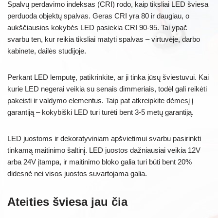
Spalvų perdavimo indeksas (CRI) rodo, kaip tiksliai LED šviesa
perduoda objektų spalvas. Geras CRI yra 80 ir daugiau, o
aukščiausios kokybės LED pasiekia CRI 90-95. Tai ypač
svarbu ten, kur reikia tiksliai matyti spalvas – virtuvėje, darbo
kabinete, dailės studijoje.
Perkant LED lemputę, patikrinkite, ar ji tinka jūsų šviestuvui. Kai
kurie LED negerai veikia su senais dimmeriais, todėl gali reikėti
pakeisti ir valdymo elementus. Taip pat atkreipkite dėmesį į
garantiją – kokybiški LED turi turėti bent 3-5 metų garantiją.
LED juostoms ir dekoratyviniam apšvietimui svarbu pasirinkti
tinkamą maitinimo šaltinį. LED juostos dažniausiai veikia 12V
arba 24V įtampa, ir maitinimo bloko galia turi būti bent 20%
didesnė nei visos juostos suvartojama galia.
Ateities šviesa jau čia