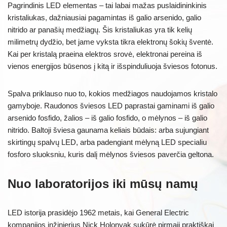
Pagrindinis LED elementas – tai labai mažas puslaidininkinis
kristaliukas, dažniausiai pagamintas iš galio arsenido, galio
nitrido ar panašių medžiagų. Šis kristaliukas yra tik kelių
milimetrų dydžio, bet jame vyksta tikra elektronų šokių šventė.
Kai per kristalą praeina elektros srovė, elektronai pereina iš
vienos energijos būsenos į kitą ir išspinduliuoja šviesos fotonus.
Spalva priklauso nuo to, kokios medžiagos naudojamos kristalo
gamyboje. Raudonos šviesos LED paprastai gaminami iš galio
arsenido fosfido, žalios – iš galio fosfido, o mėlynos – iš galio
nitrido. Baltoji šviesa gaunama keliais būdais: arba sujungiant
skirtingų spalvų LED, arba padengiant mėlyną LED specialiu
fosforo sluoksniu, kuris dalį mėlynos šviesos paverčia geltona.
Nuo laboratorijos iki mūsų namų
LED istorija prasidėjo 1962 metais, kai General Electric
kompanijos inžinierius Nick Holonyak sukūrė pirmąjį praktiškai