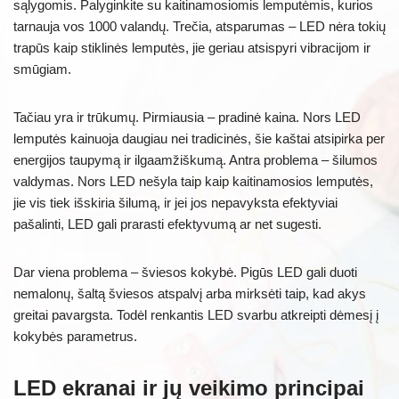
sąlygomis. Palyginkite su kaitinamosiomis lemputėmis, kurios
tarnauja vos 1000 valandų. Trečia, atsparumas – LED nėra tokių
trapūs kaip stiklinės lemputės, jie geriau atsispyri vibracijom ir
smūgiam.
Tačiau yra ir trūkumų. Pirmiausia – pradinė kaina. Nors LED
lemputės kainuoja daugiau nei tradicinės, šie kaštai atsipirka per
energijos taupymą ir ilgaamžiškumą. Antra problema – šilumos
valdymas. Nors LED nešyla taip kaip kaitinamosios lemputės,
jie vis tiek išskiria šilumą, ir jei jos nepavyksta efektyviai
pašalinti, LED gali prarasti efektyvumą ar net sugesti.
Dar viena problema – šviesos kokybė. Pigūs LED gali duoti
nemalonų, šaltą šviesos atspalvį arba mirksėti taip, kad akys
greitai pavargsta. Todėl renkantis LED svarbu atkreipti dėmesį į
kokybės parametrus.
LED ekranai ir jų veikimo principai