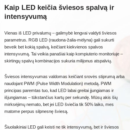
Kaip LED keičia šviesos spalvą ir
intensyvumą
Vienas iš LED privalumų – galimybė lengvai valdyti šviesos
parametrus. RGB LED (raudona-žalia-mėlyna) gali sukurti
beveik bet kokią spalvą, keičiant kiekvienos spalvos
intensyvumą. Tai veikia panašiai kaip kompiuterio monitoriuje –
skirtingų spalvų kombinacijos sukuria milijonus atspalvių.
Šviesos intensyvumas valdomas keičiant srovės stiprumą arba
naudojant PWM (Pulse Width Modulation) metodą. PWM
principas paremtas tuo, kad LED labai greitai įjungiamas ir
išjungiamas – tūkstančius kartų per sekundę. Mūsų akis šių
mirksėjimų nemato, bet jei LED šviečia tik 50% laiko, mes
matome perpus silpnesnę šviesą.
Šiuolaikiniai LED gali keisti ne tik intensyvumą, bet ir šviesos