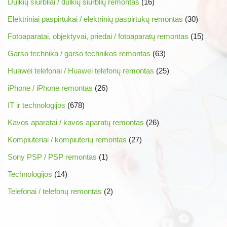
Dulkių siurbliai / dulkių siurblių remontas
(16)
Elektriniai paspirtukai / elektrinių paspirtukų remontas
(30)
Fotoaparatai, objektyvai, priedai / fotoaparatų remontas
(15)
Garso technika / garso technikos remontas
(63)
Huawei telefonai / Huawei telefonų remontas
(25)
iPhone / iPhone remontas
(26)
IT ir technologijos
(678)
Kavos aparatai / kavos aparatų remontas
(26)
Kompiuteriai / kompiuterių remontas
(27)
Sony PSP / PSP remontas
(1)
Technologijos
(14)
Telefonai / telefonų remontas
(2)