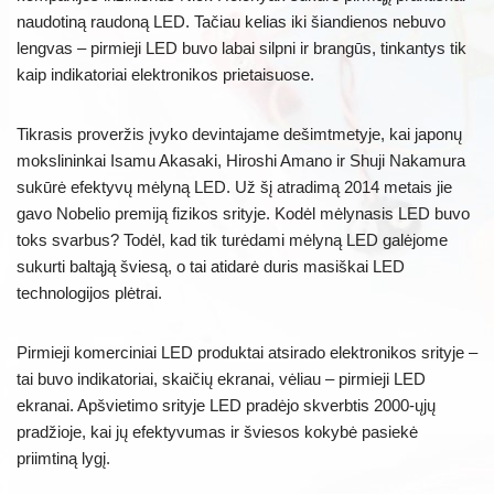
naudotiną raudoną LED. Tačiau kelias iki šiandienos nebuvo
lengvas – pirmieji LED buvo labai silpni ir brangūs, tinkantys tik
kaip indikatoriai elektronikos prietaisuose.
Tikrasis proveržis įvyko devintajame dešimtmetyje, kai japonų
mokslininkai Isamu Akasaki, Hiroshi Amano ir Shuji Nakamura
sukūrė efektyvų mėlyną LED. Už šį atradimą 2014 metais jie
gavo Nobelio premiją fizikos srityje. Kodėl mėlynasis LED buvo
toks svarbus? Todėl, kad tik turėdami mėlyną LED galėjome
sukurti baltąją šviesą, o tai atidarė duris masiškai LED
technologijos plėtrai.
Pirmieji komerciniai LED produktai atsirado elektronikos srityje –
tai buvo indikatoriai, skaičių ekranai, vėliau – pirmieji LED
ekranai. Apšvietimo srityje LED pradėjo skverbtis 2000-ųjų
pradžioje, kai jų efektyvumas ir šviesos kokybė pasiekė
priimtiną lygį.