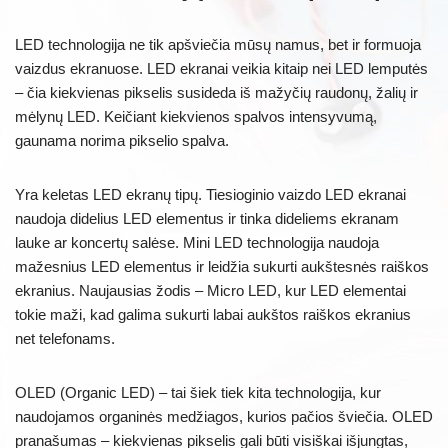
LED technologija ne tik apšviečia mūsų namus, bet ir formuoja
vaizdus ekranuose. LED ekranai veikia kitaip nei LED lemputės
– čia kiekvienas pikselis susideda iš mažyčių raudonų, žalių ir
mėlynų LED. Keičiant kiekvienos spalvos intensyvumą,
gaunama norima pikselio spalva.
Yra keletas LED ekranų tipų. Tiesioginio vaizdo LED ekranai
naudoja didelius LED elementus ir tinka dideliems ekranam
lauke ar koncertų salėse. Mini LED technologija naudoja
mažesnius LED elementus ir leidžia sukurti aukštesnės raiškos
ekranius. Naujausias žodis – Micro LED, kur LED elementai
tokie maži, kad galima sukurti labai aukštos raiškos ekranius
net telefonams.
OLED (Organic LED) – tai šiek tiek kita technologija, kur
naudojamos organinės medžiagos, kurios pačios šviečia. OLED
pranašumas – kiekvienas pikselis gali būti visiškai išjungtas,