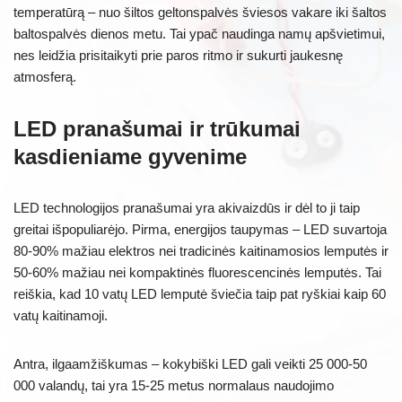
temperatūrą – nuo šiltos geltonspalvės šviesos vakare iki šaltos
baltospalvės dienos metu. Tai ypač naudinga namų apšvietimui,
nes leidžia prisitaikyti prie paros ritmo ir sukurti jaukesnę
atmosferą.
LED pranašumai ir trūkumai
kasdieniame gyvenime
LED technologijos pranašumai yra akivaizdūs ir dėl to ji taip
greitai išpopuliarėjo. Pirma, energijos taupymas – LED suvartoja
80-90% mažiau elektros nei tradicinės kaitinamosios lemputės ir
50-60% mažiau nei kompaktinės fluorescencinės lemputės. Tai
reiškia, kad 10 vatų LED lemputė šviečia taip pat ryškiai kaip 60
vatų kaitinamoji.
Antra, ilgaamžiškumas – kokybiški LED gali veikti 25 000-50
000 valandų, tai yra 15-25 metus normalaus naudojimo