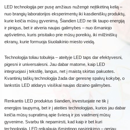
LED technologija per pusę amžiaus nužengė neįtikėtiną kelią –
nuo brangių laboratorijos eksperimentų iki kasdieniškų produktų,
kurie keičia mūsų gyvenimą. Šiandien LED ne tik taupo energiją
ir pinigus, bet ir atveria naujas galimybes – nuo išmaniojo
apšvietimo, kuris prisitaiko prie mūsų poreikių, iki milžiniškų
ekranų, kurie formuoja šiuolaikinio miesto veidą.
Technologija toliau tobulėja – ateityje LED taps dar efektyvesni,
pigesni ir universalesni. Jau dabar matome, kaip LED
integruojasi į tekstilę, langus, net į maistą skirtas pakuotes.
Kvantinių taškų technologija žada dar geresnę spalvų kokybę, o
lankstūs LED atidarys visiškai naujas dizaino galimybes.
Renkantis LED produktus šiandien, investuojate ne tik į
energijos taupymą, bet ir į ateities technologijas, kurios jau dabar
keičia mūsų supratimą apie šviesą ir jos vaidmenį mūsų
gyvenime. Svarbu tik nepamirsti, kad kaip ir bet kuri
technologija, LED reikalauja išmintingo pasirinkimo – geriau