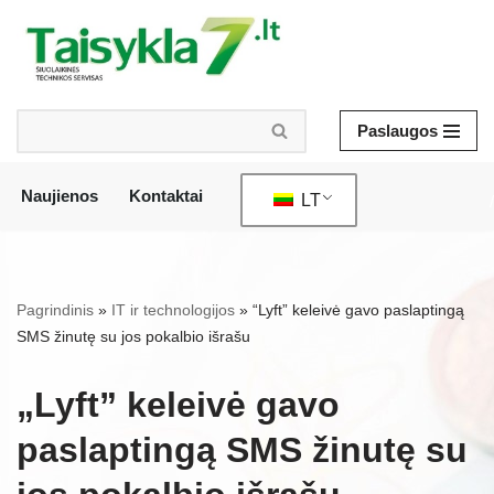
Pereiti
prie
turinio
Paslaugos
Naujienos
Kontaktai
LT
/
Pagrindinis
»
IT ir technologijos
»
“Lyft” keleivė gavo paslaptingą
SMS žinutę su jos pokalbio išrašu
„Lyft” keleivė gavo
paslaptingą SMS žinutę su