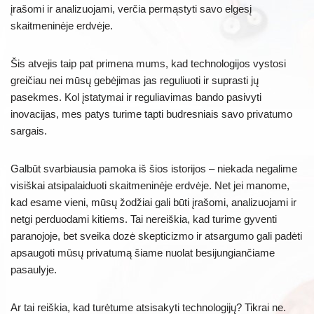
įrašomi ir analizuojami, verčia permąstyti savo elgesį
skaitmeninėje erdvėje.
Šis atvejis taip pat primena mums, kad technologijos vystosi
greičiau nei mūsų gebėjimas jas reguliuoti ir suprasti jų
pasekmes. Kol įstatymai ir reguliavimas bando pasivyti
inovacijas, mes patys turime tapti budresniais savo privatumo
sargais.
Galbūt svarbiausia pamoka iš šios istorijos – niekada negalime
visiškai atsipalaiduoti skaitmeninėje erdvėje. Net jei manome,
kad esame vieni, mūsų žodžiai gali būti įrašomi, analizuojami ir
netgi perduodami kitiems. Tai nereiškia, kad turime gyventi
paranojoje, bet sveika dozė skepticizmo ir atsargumo gali padėti
apsaugoti mūsų privatumą šiame nuolat besijungiančiame
pasaulyje.
Ar tai reiškia, kad turėtume atsisakyti technologijų? Tikrai ne.