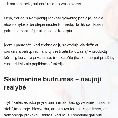
– Kompensaciją nukentėjusiems vartotojams
Deja, daugelis kompanijų renkasi gynybinę poziciją, neigia
atsakomybę arba slepia incidento mastą. Tai tik dar labiau
pakenkia pasitikėjimui ilguoju laikotarpiu.
Įdomu pastebėti, kad technologijų sektoriuje vis dažniau
pasigirsta balsų, raginančių įvesti „etišką dizainą” – produktų
kūrimą, kuriame privatumas ir etika būtų įtraukti nuo pat pradžių,
o ne pridėti kaip papildoma funkcija.
Skaitmeninė budrumas – naujoji
realybė
„Lyft” keleivės istorija yra priminimas, kad gyvename nuolatinio
stebėjimo eroje. Nesvarbu, ar tai buvo techninis gedimas, ar
sąmoninga praktika – faktas, kad mūsų pokalbiai gali būti