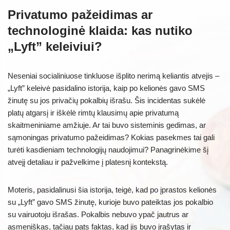
Privatumo pažeidimas ar
technologinė klaida: kas nutiko
„Lyft” keleiviui?
Neseniai socialiniuose tinkluose išplito nerimą keliantis atvejis –
„Lyft” keleivė pasidalino istorija, kaip po kelionės gavo SMS
žinutę su jos privačių pokalbių išrašu. Šis incidentas sukėlė
platų atgarsį ir iškėlė rimtų klausimų apie privatumą
skaitmeniniame amžiuje. Ar tai buvo sisteminis gedimas, ar
sąmoningas privatumo pažeidimas? Kokias pasekmes tai gali
turėti kasdieniam technologijų naudojimui? Panagrinėkime šį
atvejį detaliau ir pažvelkime į platesnį kontekstą.
Moteris, pasidalinusi šia istorija, teigė, kad po įprastos kelionės
su „Lyft” gavo SMS žinutę, kurioje buvo pateiktas jos pokalbio
su vairuotoju išrašas. Pokalbis nebuvo ypač jautrus ar
asmeniškas, tačiau pats faktas, kad jis buvo įrašytas ir