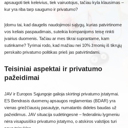
apsaugoti tiek keleivius, tiek vairuotojus, tačiau kyla klausimas –
kur yra riba tarp saugumo ir privatumo?
Įdomu tai, kad daugelis naudojimosi sąlygų, kurias patvirtinome
vos keliais paspaudimais, suteikia kompanijoms teisę rinkti
įvairius duomenis. Tačiau ar mes tikrai suprantame, kam
sutinkame? Tyrimai rodo, kad mažiau nei 10% žmonių iš tikrųjų
perskaito privatumo politikas prieš jas patvirtindami.
Teisiniai aspektai ir privatumo
pažeidimai
JAV ir Europos Sąjungoje galioja skirtingi privatumo įstatymai.
ES Bendrasis duomenų apsaugos reglamentas (BDAR) yra
vienas griežčiausių pasaulyje, numatantis dideles baudas už
pažeidimus. JAV situacija sudėtingesnė – federaliniu lygmeniu
nėra visapusiško privatumo įstatymo, o atskiros valstijos turi