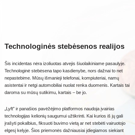
Technologinės stebėsenos realijos
Šis incidentas nėra izoliuotas atvejis šiuolaikiniame pasaulyje.
Technologinė stebėsena tapo kasdienybe, nors dažnai to net
nepastebime. Mūsų išmanieji telefonai, kompiuteriai, namų
asistentai ir netgi automobiliai nuolat renka duomenis. Kartais tai
daroma su mūsų sutikimu, kartais – be jo.
„Lyft” ir panašios pavėžėjimo platformos naudoja įvairias
technologijas kelionių saugumui užtikrinti. Kai kurios iš jų gali
įrašyti pokalbius, fiksuoti buvimo vietą ar net stebėti vairuotojo
elgesį kelyje. Šios priemonės dažniausiai įdiegiamos siekiant