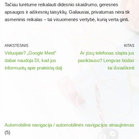
Tačiau turėtume reikalauti didesnio skaidrumo, geresnės
apsaugos ir aiškesnių taisyklių. Galiausiai, privatumas nėra tik
asmeninis reikalas – tai visuomenės vertybė, kurią verta ginti.
ANKSTESNIS
KITAS
Vėluojate? „Google Meet”
Ar jūsų telefonas slapta jus
dabar naudoja DI, kad jus
pasiklauso? Lengvas būdas
informuotų apie praleistą dalį
tai išsiaiškinti
Automobilinė navigacija / automobilinės navigacijos atnaujinimas
(5)