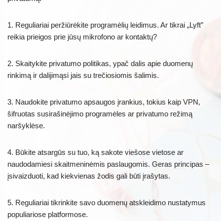
1. Reguliariai peržiūrėkite programėlių leidimus. Ar tikrai „Lyft”
reikia prieigos prie jūsų mikrofono ar kontaktų?
2. Skaitykite privatumo politikas, ypač dalis apie duomenų
rinkimą ir dalijimąsi jais su trečiosiomis šalimis.
3. Naudokite privatumo apsaugos įrankius, tokius kaip VPN,
šifruotas susirašinėjimo programėles ar privatumo režimą
naršyklėse.
4. Būkite atsargūs su tuo, ką sakote viešose vietose ar
naudodamiesi skaitmeninėmis paslaugomis. Geras principas –
įsivaizduoti, kad kiekvienas žodis gali būti įrašytas.
5. Reguliariai tikrinkite savo duomenų atskleidimo nustatymus
populiariose platformose.