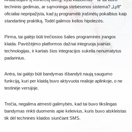
techninis gedimas, ar sąmoninga stebėsenos sistema? „Lyft”
oficialiai nepripažįsta, kad jų programėlė įrašinėtų pokalbius kaip
standartinę praktiką. Todėl galimos kelios hipotezės.
Pirma, tai galėjo būti trečiosios šalies programinės įrangos
klaida. Pavėžėjimo platformos dažnai integruoja įvairias
technologijas, ir kartais šios integracijos sukelia nenumatytus
padarinius.
Antra, tai galėjo būti bandymas išbandyti naują saugumo
funkciją, kuri per klaidą buvo aktyvuota realioje aplinkoje, o ne
testinėje versijoje.
Trečia, negalima atmesti galimybės, kad tai buvo tikslingas
bandymas rinkti duomenis apie keleivius, kuris buvo atskleistas
tik dėl techninės klaidos siunčiant SMS.