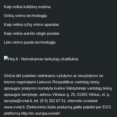
Kaip veikia koldūnų mašina
Grikių virimo technologija
Kaip veikia ryžių virimo aparatas
Kaip veikia aukšto slėgio puodas
Lėto virimo puodo technologija
Ginčai dėl sutarties netinkamo vykdymo ar nevykdymo ne
teisme nagrinėjami Lietuvos Respublikos vartotojų teisių
apsaugos įstatymo nustatyta tvarka Valstybinėje vartotojų teisių
apsaugos tarnyboje, adresu Vilniaus g. 25, 01402 Vilnius, el. p.
tarnyba@vvtat.lt
, tel. (8 5) 262 67 51, interneto svetainė
www.vvtat.lt. Elektroniniu būdu prašymą galite pateikti per EGS
platformą http://ec.europa.eu/odr/