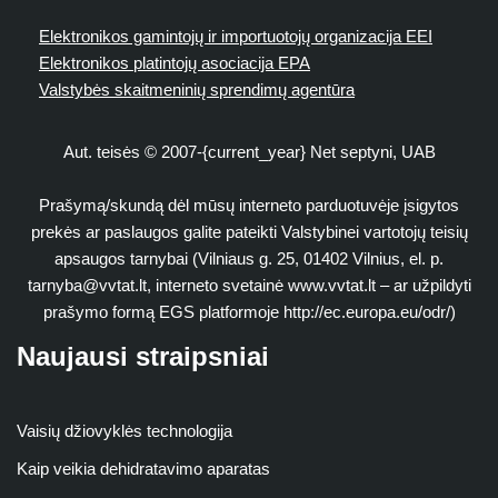
Elektronikos gamintojų ir importuotojų organizacija EEI
Elektronikos platintojų asociacija EPA
Valstybės skaitmeninių sprendimų agentūra
Aut. teisės © 2007-{current_year} Net septyni, UAB
Prašymą/skundą dėl mūsų interneto parduotuvėje įsigytos
prekės ar paslaugos galite pateikti Valstybinei vartotojų teisių
apsaugos tarnybai (Vilniaus g. 25, 01402 Vilnius, el. p.
tarnyba@vvtat.lt
, interneto svetainė www.vvtat.lt – ar užpildyti
prašymo formą EGS platformoje http://ec.europa.eu/odr/)
Naujausi straipsniai
Vaisių džiovyklės technologija
Kaip veikia dehidratavimo aparatas