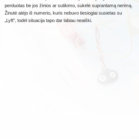
perduotas be jos žinios ar sutikimo, sukėlė suprantamą nerimą.
Žinutė atėjo iš numerio, kuris nebuvo tiesiogiai susietas su
„Lyft”, todėl situacija tapo dar labiau neaiški.