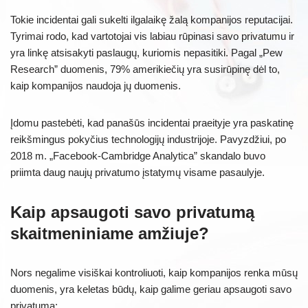
Tokie incidentai gali sukelti ilgalaikę žalą kompanijos reputacijai.
Tyrimai rodo, kad vartotojai vis labiau rūpinasi savo privatumu ir
yra linkę atsisakyti paslaugų, kuriomis nepasitiki. Pagal „Pew
Research” duomenis, 79% amerikiečių yra susirūpinę dėl to,
kaip kompanijos naudoja jų duomenis.
Įdomu pastebėti, kad panašūs incidentai praeityje yra paskatinę
reikšmingus pokyčius technologijų industrijoje. Pavyzdžiui, po
2018 m. „Facebook-Cambridge Analytica” skandalo buvo
priimta daug naujų privatumo įstatymų visame pasaulyje.
Kaip apsaugoti savo privatumą
skaitmeniniame amžiuje?
Nors negalime visiškai kontroliuoti, kaip kompanijos renka mūsų
duomenis, yra keletas būdų, kaip galime geriau apsaugoti savo
privatumą: