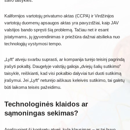
savo taisykles.
Kalifornijos vartotojų privatumo aktas (CCPA) ir Virdžinijos
vartotojų duomenų apsaugos aktas yra pavyzdžiai, kaip JAV
valstijos bando spręsti šią problemą. Tačiau net ir esant
įstatymams, jų įgyvendinimas ir priežiūra dažnai atsilieka nuo
technologijų vystymosi tempo.
„Lyft” atveju svarbu suprasti, ar kompanija turėjo teisinį pagrindą
įrašyti pokalbį. Daugelyje valstijų galioja „dviejų šalių sutikimo”
taisyklė, reiškianti, kad visi pokalbio dalyviai turi duoti sutikimą
įrašymui. Jei „Lyft” neturėjo aiškaus keleivės sutikimo, tai galėtų
būti laikoma teisės pažeidimu.
Technologinės klaidos ar
sąmoningas sekimas?
Analizuojant šį konkretų atvejį, kyla klausimas – ar tai buvo