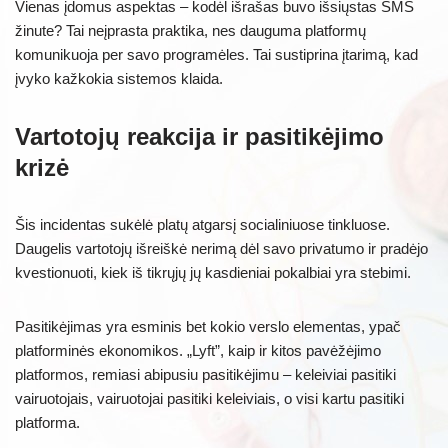
Vienas įdomus aspektas – kodėl išrašas buvo išsiųstas SMS
žinute? Tai neįprasta praktika, nes dauguma platformų
komunikuoja per savo programėles. Tai sustiprina įtarimą, kad
įvyko kažkokia sistemos klaida.
Vartotojų reakcija ir pasitikėjimo
krizė
Šis incidentas sukėlė platų atgarsį socialiniuose tinkluose.
Daugelis vartotojų išreiškė nerimą dėl savo privatumo ir pradėjo
kvestionuoti, kiek iš tikrųjų jų kasdieniai pokalbiai yra stebimi.
Pasitikėjimas yra esminis bet kokio verslo elementas, ypač
platforminės ekonomikos. „Lyft”, kaip ir kitos pavėžėjimo
platformos, remiasi abipusiu pasitikėjimu – keleiviai pasitiki
vairuotojais, vairuotojai pasitiki keleiviais, o visi kartu pasitiki
platforma.