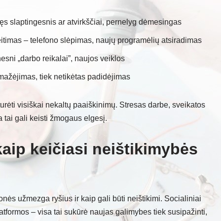
pęs slaptingesnis ar atvirkščiai, pernelyg dėmesingas
itimas – telefono slėpimas, naujų programėlių atsiradimas
sni „darbo reikalai”, naujos veiklos
umažėjimas, tiek netikėtas padidėjimas
 turėti visiškai nekaltų paaiškinimų. Stresas darbe, sveikatos
tai gali keisti žmogaus elgesį.
kaip keičiasi neištikimybės
ės užmezga ryšius ir kaip gali būti neištikimi. Socialiniai
atformos – visa tai sukūrė naujas galimybes tiek susipažinti,