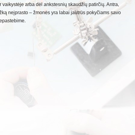
vaikystėje arba dėl ankstesnių skaudžių patirčių. Antra,
kažką neįprasto – žmonės yra labai jautrūs pokyčiams savo
nepastebime.