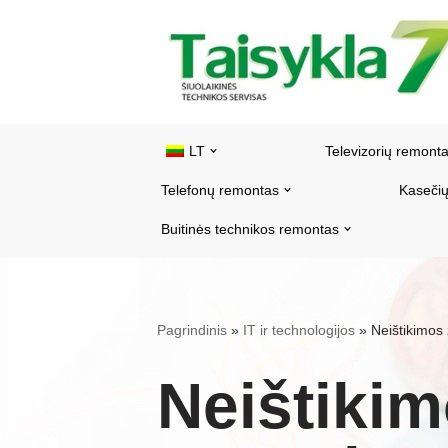
Pereiti
prie
turinio
LT
Televizorių remont
Telefonų remontas
Kasečių
Buitinės technikos remontas
Pagrindinis
»
IT ir technologijos
»
Neištikimos
Neištiki