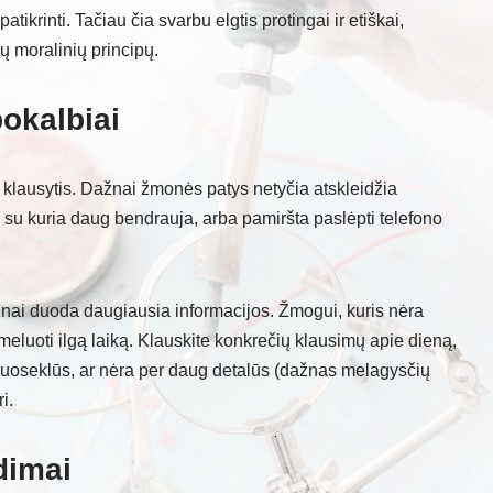
atikrinti. Tačiau čia svarbu elgtis protingai ir etiškai,
ų moralinių principų.
pokalbiai
ir klausytis. Dažnai žmonės patys netyčia atskleidžia
, su kuria daug bendrauja, arba pamiršta paslėpti telefono
ažnai duoda daugiausia informacijos. Žmogui, kuris nėra
eluoti ilgą laiką. Klauskite konkrečių klausimų apie dieną,
nuoseklūs, ar nėra per daug detalūs (dažnas melagysčių
i.
dimai