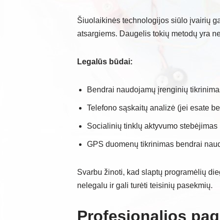
Šiuolaikinės technologijos siūlo įvairių ga
atsargiems. Daugelis tokių metodų yra n
Legalūs būdai:
Bendrai naudojamų įrenginių tikrinima
Telefono sąskaitų analizė (jei esate b
Socialinių tinklų aktyvumo stebėjimas 
GPS duomenų tikrinimas bendrai nau
Svarbu žinoti, kad slaptų programėlių dieg
nelegalu ir gali turėti teisinių pasekmių.
Profesionalios pa