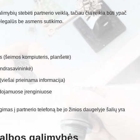
limybių stebėti partnerio veiklą, tačiau čia reikia būti ypač
elegalūs be asmens sutikimo.
s (šeimos kompiuteris, planšetė)
endrasavininkė)
(viešai prieinama informacija)
dojamuose įrenginiuose
imas į partnerio telefoną be jo žinios daugelyje šalių yra
galbos galimybės