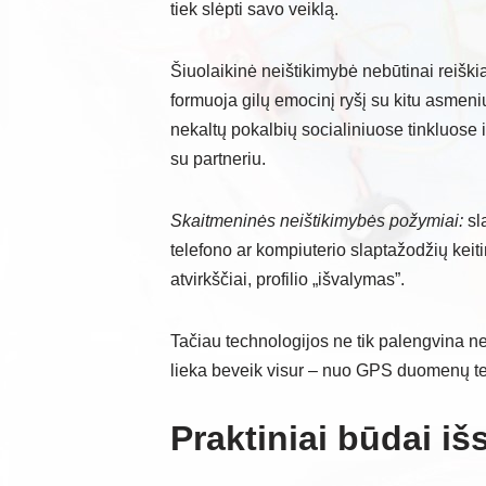
tiek slėpti savo veiklą.
Šiuolaikinė neištikimybė nebūtinai reiški
formuoja gilų emocinį ryšį su kitu asmeniu
nekaltų pokalbių socialiniuose tinkluose 
su partneriu.
Skaitmeninės neištikimybės požymiai:
sla
telefono ar kompiuterio slaptažodžių keit
atvirkščiai, profilio „išvalymas”.
Tačiau technologijos ne tik palengvina ne
lieka beveik visur – nuo GPS duomenų tele
Praktiniai būdai išs