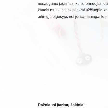
nesaugumo jausmas, kuris formuojasi dar 
kartais mūsų instinktai tikrai užčiuopia 
artimųjų elgesyje, net jei sąmoningai to 
Dažniausi įtarimų šaltiniai: