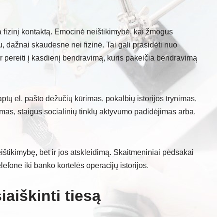
a fizinį kontaktą. Emocinė neištikimybė, kai žmogus
, dažnai skaudesne nei fizinė. Tai gali prasidėti nuo
ir pereiti į kasdienį bendravimą, kuris pakeičia bendravimą
ptų el. pašto dėžučių kūrimas, pokalbių istorijos trynimas,
imas, staigus socialinių tinklų aktyvumo padidėjimas arba,
ištikimybę, bet ir jos atskleidimą. Skaitmeniniai pėdsakai
fone iki banko kortelės operacijų istorijos.
iaiškinti tiesą