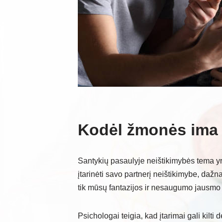
Kodėl žmonės ima į
Santykių pasaulyje neištikimybės tema y
įtarinėti savo partnerį neištikimybe, dažna
tik mūsų fantazijos ir nesaugumo jausmo
Psichologai teigia, kad įtarimai gali kilti 