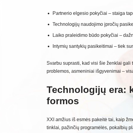
Partnerio elgesio pokyčiai – staiga ta
Technologijų naudojimo įpročių pasike
Laiko praleidimo būdo pokyčiai – dažne
Intymių santykių pasikeitimai – tiek s
Svarbu suprasti, kad visi šie ženklai gali
problemos, asmeniniai išgyvenimai – visa 
Technologijų era: 
formos
XXI amžius iš esmės pakeitė tai, kaip žmon
tinklai, pažinčių programėlės, pokalbių pl