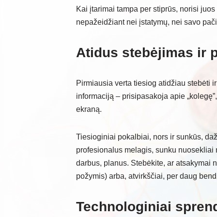
Kai įtarimai tampa per stiprūs, norisi juos p
nepažeidžiant nei įstatymų, nei savo pači
Atidus stebėjimas ir 
Pirmiausia verta tiesiog atidžiau stebėti 
informaciją – prisipasakoja apie „kolegę”
ekraną.
Tiesioginiai pokalbiai, nors ir sunkūs, d
profesionalus melagis, sunku nuosekliai m
darbus, planus. Stebėkite, ar atsakymai 
požymis) arba, atvirkščiai, per daug bendr
Technologiniai spren