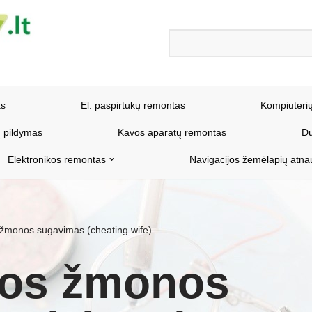
as
El. paspirtukų remontas
Kompiuteri
 pildymas
Kavos aparatų remontas
Du
Elektronikos remontas
Navigacijos žemėlapių atna
 žmonos sugavimas (cheating wife)
mos žmonos