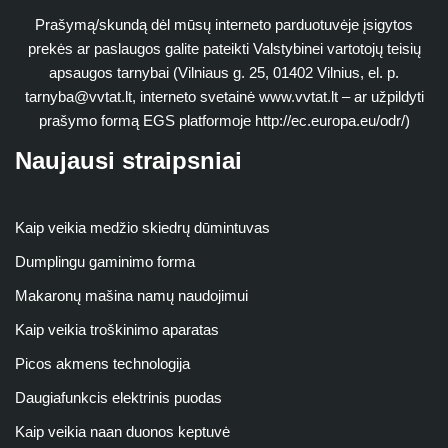
Prašymą/skundą dėl mūsų interneto parduotuvėje įsigytos
prekės ar paslaugos galite pateikti Valstybinei vartotojų teisių
apsaugos tarnybai (Vilniaus g. 25, 01402 Vilnius, el. p.
tarnyba@vvtat.lt
, interneto svetainė www.vvtat.lt – ar užpildyti
prašymo formą EGS platformoje http://ec.europa.eu/odr/)
Naujausi straipsniai
Kaip veikia medžio skiedrų dūmintuvas
Dumplingu gaminimo forma
Makaronų mašina namų naudojimui
Kaip veikia troškinimo aparatas
Picos akmens technologija
Daugiafunkcis elektrinis puodas
Kaip veikia naan duonos keptuvė