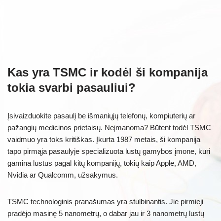
Kas yra TSMC ir kodėl ši kompanija
tokia svarbi pasauliui?
Įsivaizduokite pasaulį be išmaniųjų telefonų, kompiuterių ar
pažangių medicinos prietaisų. Neįmanoma? Būtent todėl TSMC
vaidmuo yra toks kritiškas. Įkurta 1987 metais, ši kompanija
tapo pirmąja pasaulyje specializuota lustų gamybos įmone, kuri
gamina lustus pagal kitų kompanijų, tokių kaip Apple, AMD,
Nvidia ar Qualcomm, užsakymus.
TSMC technologinis pranašumas yra stulbinantis. Jie pirmieji
pradėjo masinę 5 nanometrų, o dabar jau ir 3 nanometrų lustų