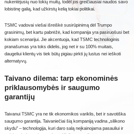
nukentėjusių nuo tokių muitų, todėl jos greičiausiai naudos savo
lobistinę galią, kad užkirstų kelią tokiai politikai.
TSMC vadovai viešai išreiškė susirūpinimą dėl Trumpo
grasinimų, bet kartu pabrėžė, kad kompanija yra pasiruošusi bet
kokiam scenarijui. Jie akcentuoja, kad TSMC technologinis
pranašumas yra toks didelis, jog net ir su 100% muitais,
daugeliui klientų vis tiek būtų pigiau pirkti jų lustus nei ieškoti
alternatyvų.
Taivano dilema: tarp ekonominės
priklausomybės ir saugumo
garantijų
Taivanui TSMC yra ne tik ekonomikos variklis, bet ir savotiška
saugumo garantija. Taivaniečiai šią kompaniją vadina „silikono
skydu” – technologija, kuri daro salą neįkainojama pasauliui ir