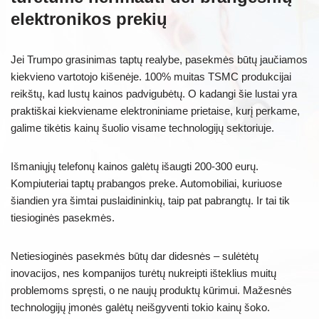
elektronikos prekių
Jei Trumpo grasinimas taptų realybe, pasekmės būtų jaučiamos
kiekvieno vartotojo kišenėje. 100% muitas TSMC produkcijai
reikštų, kad lustų kainos padvigubėtų. O kadangi šie lustai yra
praktiškai kiekviename elektroniniame prietaise, kurį perkame,
galime tikėtis kainų šuolio visame technologijų sektoriuje.
Išmaniųjų telefonų kainos galėtų išaugti 200-300 eurų.
Kompiuteriai taptų prabangos preke. Automobiliai, kuriuose
šiandien yra šimtai puslaidininkių, taip pat pabrangtų. Ir tai tik
tiesioginės pasekmės.
Netiesioginės pasekmės būtų dar didesnės – sulėtėtų
inovacijos, nes kompanijos turėtų nukreipti išteklius muitų
problemoms spręsti, o ne naujų produktų kūrimui. Mažesnės
technologijų įmonės galėtų neišgyventi tokio kainų šoko.