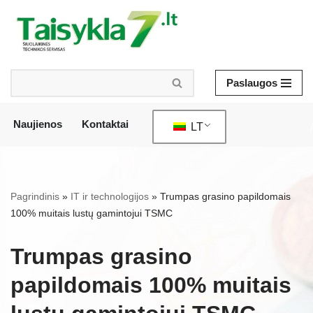
Pereiti
prie
turinio
Paslaugos
Naujienos
Kontaktai
LT
/
Pagrindinis
»
IT ir technologijos
»
Trumpas grasino papildomais
100% muitais lustų gamintojui TSMC
Trumpas grasino
papildomais 100% muitais