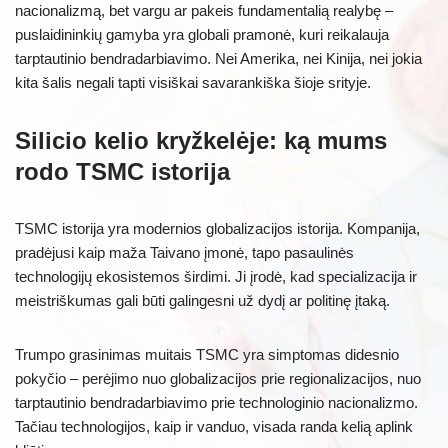
nacionalizmą, bet vargu ar pakeis fundamentalią realybę –
puslaidininkių gamyba yra globali pramonė, kuri reikalauja
tarptautinio bendradarbiavimo. Nei Amerika, nei Kinija, nei jokia
kita šalis negali tapti visiškai savarankiška šioje srityje.
Silicio kelio kryžkelėje: ką mums
rodo TSMC istorija
TSMC istorija yra modernios globalizacijos istorija. Kompanija,
pradėjusi kaip maža Taivano įmonė, tapo pasaulinės
technologijų ekosistemos širdimi. Ji įrodė, kad specializacija ir
meistriškumas gali būti galingesni už dydį ar politinę įtaką.
Trumpo grasinimas muitais TSMC yra simptomas didesnio
pokyčio – perėjimo nuo globalizacijos prie regionalizacijos, nuo
tarptautinio bendradarbiavimo prie technologinio nacionalizmo.
Tačiau technologijos, kaip ir vanduo, visada randa kelią aplink