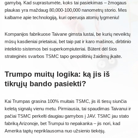
gamybą. Kad suprastumėte, koks tai pasiekimas – žmogaus
plaukas yra maždaug 80,000-100,000 nanometrų storio. Mes
kalbame apie technologiją, kuri operuoja atomų lygmeniu!
Kompanijos fabrikuose Taivane gimsta lustai, be kurių neveiktų
mūsų kasdieniai prietaisai, bet taip pat ir karo mašinos, dirbtinio
intelekto sistemos bei superkompiuteriai. Būtent dėl šios
strateginės svarbos TSMC tapo geopolitinių žaidimų įkaite.
Trumpo muitų logika: ką jis iš
tikrųjų bando pasiekti?
Kai Trumpas grasina 100% muitais TSMC, jis iš tiesų siunčia
keletą signalų vienu metu. Pirmiausia, tai spaudimas Taivanui ir
pačiai TSMC perkelti daugiau gamybos į JAV. TSMC jau stato
fabriką Arizonoje, bet Trumpui to nepakanka – jis nori, kad
Amerika taptų nepriklausoma nuo užsienio tiekėjų.