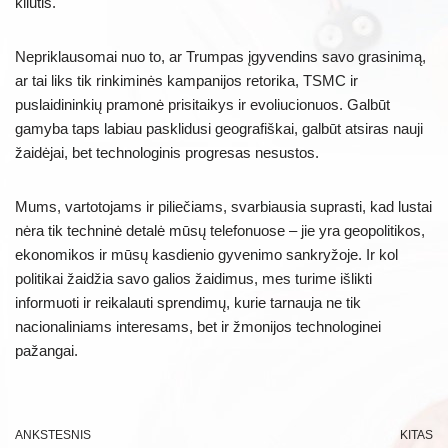
kliūtis.
Nepriklausomai nuo to, ar Trumpas įgyvendins savo grasinimą,
ar tai liks tik rinkiminės kampanijos retorika, TSMC ir
puslaidininkių pramonė prisitaikys ir evoliucionuos. Galbūt
gamyba taps labiau pasklidusi geografiškai, galbūt atsiras nauji
žaidėjai, bet technologinis progresas nesustos.
Mums, vartotojams ir piliečiams, svarbiausia suprasti, kad lustai
nėra tik techninė detalė mūsų telefonuose – jie yra geopolitikos,
ekonomikos ir mūsų kasdienio gyvenimo sankryžoje. Ir kol
politikai žaidžia savo galios žaidimus, mes turime išlikti
informuoti ir reikalauti sprendimų, kurie tarnauja ne tik
nacionaliniams interesams, bet ir žmonijos technologinei
pažangai.
ANKSTESNIS
KITAS