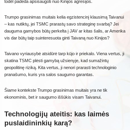
todėl padeda apsisaugoti nuo Kinijos agresijos.
Trumpo grasinimas muitais kelia egzistencinį klausimą Taivanui
– kas nutiktų, jei TSMC prarastų savo strateginę svarbą? Jei
dauguma gamybos būtų perkelta į JAV ar kitas šalis, ar Amerika
vis dar būtų taip suinteresuota ginti Taivaną nuo Kinijos?
Taivano vyriausybė atsidūrė tarp kūjo ir priekalo. Viena vertus, ji
skatina TSMC plėsti gamybą užsienyje, kad sumažintų
geopolitinę riziką. Kita vertus, ji nenori prarasti technologinio
pranašumo, kuris yra salos saugumo garantas.
Šiame kontekste Trumpo grasinimas muitais yra ne tik
ekonominis, bet ir saugumo iššūkis visam Taivanui.
Technologijų ateitis: kas laimės
puslaidininkių karą?