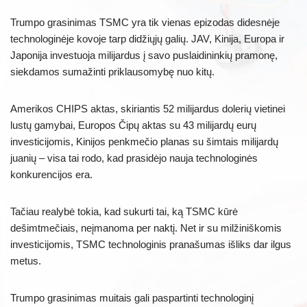
Trumpo grasinimas TSMC yra tik vienas epizodas didesnėje
technologinėje kovoje tarp didžiųjų galių. JAV, Kinija, Europa ir
Japonija investuoja milijardus į savo puslaidininkių pramonę,
siekdamos sumažinti priklausomybę nuo kitų.
Amerikos CHIPS aktas, skiriantis 52 milijardus dolerių vietinei
lustų gamybai, Europos Čipų aktas su 43 milijardų eurų
investicijomis, Kinijos penkmečio planas su šimtais milijardų
juanių – visa tai rodo, kad prasidėjo nauja technologinės
konkurencijos era.
Tačiau realybė tokia, kad sukurti tai, ką TSMC kūrė
dešimtmečiais, neįmanoma per naktį. Net ir su milžiniškomis
investicijomis, TSMC technologinis pranašumas išliks dar ilgus
metus.
Trumpo grasinimas muitais gali paspartinti technologinį