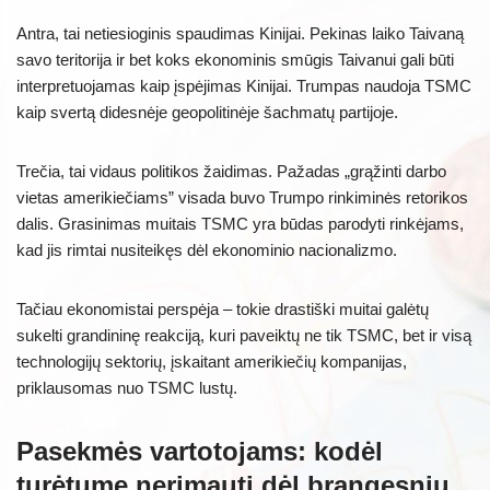
Antra, tai netiesioginis spaudimas Kinijai. Pekinas laiko Taivaną
savo teritorija ir bet koks ekonominis smūgis Taivanui gali būti
interpretuojamas kaip įspėjimas Kinijai. Trumpas naudoja TSMC
kaip svertą didesnėje geopolitinėje šachmatų partijoje.
Trečia, tai vidaus politikos žaidimas. Pažadas „grąžinti darbo
vietas amerikiečiams” visada buvo Trumpo rinkiminės retorikos
dalis. Grasinimas muitais TSMC yra būdas parodyti rinkėjams,
kad jis rimtai nusiteikęs dėl ekonominio nacionalizmo.
Tačiau ekonomistai perspėja – tokie drastiški muitai galėtų
sukelti grandininę reakciją, kuri paveiktų ne tik TSMC, bet ir visą
technologijų sektorių, įskaitant amerikiečių kompanijas,
priklausomas nuo TSMC lustų.
Pasekmės vartotojams: kodėl
turėtume nerimauti dėl brangesnių