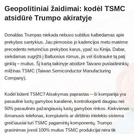
Geopolitiniai žaidimai: kodėl TSMC
atsidūrė Trumpo akiratyje
Donaldas Trumpas niekada nebuvo subtilus kalbėdamas apie
prekybos santykius. Jau pirmosios jo kadencijos metu matėme
precedento neturinčius prekybos karus, ypač su Kinija. Dabar,
siekdamas sugrįžti į Baltuosius rūmus, jis vėl išsitraukė tą patį
ginklą – muitus. Šį kartą taikinyje atsidūrė Taivano puslaidininkių
milžinas TSMC (Taiwan Semiconductor Manufacturing
Company).
Kodėl būtent TSMC? Atsakymas paprastas – ši kompanija yra
pasaulinė lustų gamybos karalienė, kontroliuojanti daugiau nei
50% pasaulinės pažangiausių lustų gamybos rinkos. Kiekvienas
išmanusis telefonas, kompiuteris ar dirbtinio intelekto sistema
greičiausiai turi TSMC pagamintų komponentų. Trumpo
grasinimas įvesti 100% muitus TSMC produkcijai nėra tik