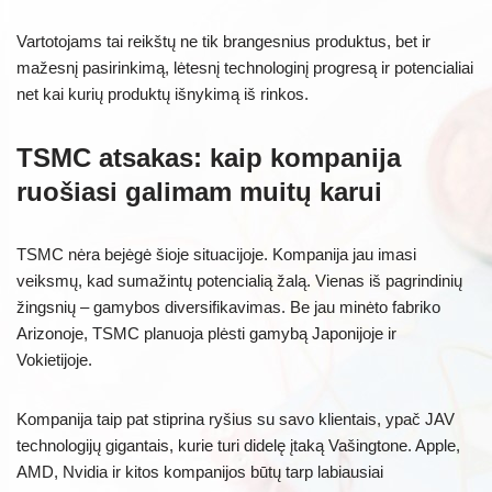
Vartotojams tai reikštų ne tik brangesnius produktus, bet ir
mažesnį pasirinkimą, lėtesnį technologinį progresą ir potencialiai
net kai kurių produktų išnykimą iš rinkos.
TSMC atsakas: kaip kompanija
ruošiasi galimam muitų karui
TSMC nėra bejėgė šioje situacijoje. Kompanija jau imasi
veiksmų, kad sumažintų potencialią žalą. Vienas iš pagrindinių
žingsnių – gamybos diversifikavimas. Be jau minėto fabriko
Arizonoje, TSMC planuoja plėsti gamybą Japonijoje ir
Vokietijoje.
Kompanija taip pat stiprina ryšius su savo klientais, ypač JAV
technologijų gigantais, kurie turi didelę įtaką Vašingtone. Apple,
AMD, Nvidia ir kitos kompanijos būtų tarp labiausiai