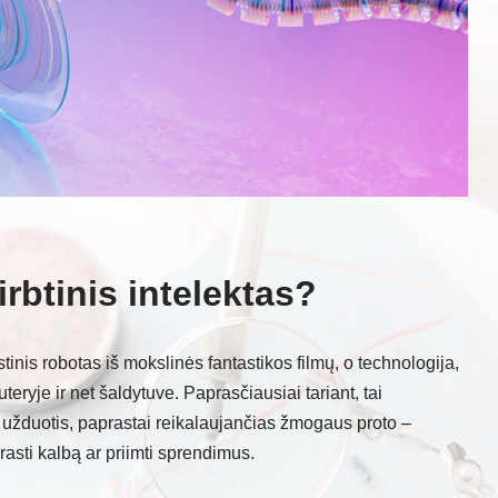
irbtinis intelektas?
stinis robotas iš mokslinės fantastikos filmų, o technologija,
teryje ir net šaldytuve. Paprasčiausiai tariant, tai
ti užduotis, paprastai reikalaujančias žmogaus proto –
prasti kalbą ar priimti sprendimus.