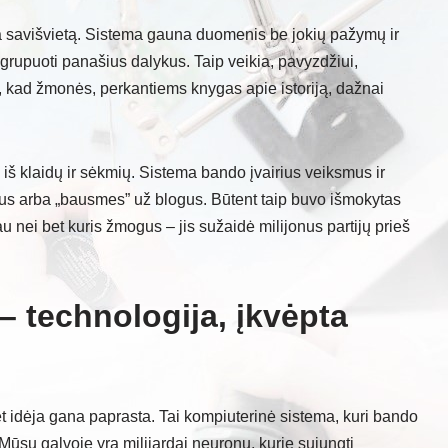
 savišvietą. Sistema gauna duomenis be jokių pažymų ir
grupuoti panašius dalykus. Taip veikia, pavyzdžiui,
 kad žmonės, perkantiems knygas apie istoriją, dažnai
š klaidų ir sėkmių. Sistema bando įvairius veiksmus ir
us arba „bausmes” už blogus. Būtent taip buvo išmokytas
au nei bet kuris žmogus – jis sužaidė milijonus partijų prieš
 – technologija, įkvėpta
t idėja gana paprasta. Tai kompiuterinė sistema, kuri bando
ūsų galvoje yra milijardai neuronų, kurie sujungti