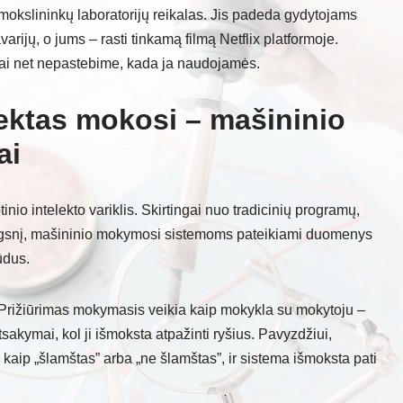
 mokslininkų laboratorijų reikalas. Jis padeda gydytojams
arijų, o jums – rasti tinkamą filmą Netflix platformoje.
nai net nepastebime, kada ja naudojamės.
elektas mokosi – mašininio
ai
nio intelekto variklis. Skirtingai nuo tradicinių programų,
ngsnį, mašininio mokymosi sistemoms pateikiami duomenys
ūdus.
Prižiūrimas mokymasis veikia kaip mokykla su mokytoju –
tsakymai, kol ji išmoksta atpažinti ryšius. Pavyzdžiui,
 kaip „šlamštas” arba „ne šlamštas”, ir sistema išmoksta pati