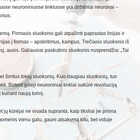
iuose neuroniniuose tinkluose yra dirbtiniai neuronai –
snius.
mą. Pirmasis sluoksnis gali atpažinti paprastas linijas ir
inijas į formas – apskritimus, kampus. Trečiasis sluoksnis iš
osį, ausis. Galiausiai paskutinis sluoksnis nusprendžia: „Tai
r net šimtus tokių sluoksnių. Kuo daugiau sluoksnių, tuo
i. Būtent gilieji neuroniniai tinklai sukūrė revoliuciją
 kuriant naują turinį.
et jų kūrėjai ne visada supranta, kaip tiksliai jie priima
uomenis vienu galu, gauni atsakymą kitu, bet viduje