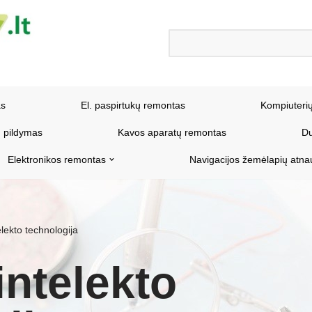
as
El. paspirtukų remontas
Kompiuteri
 pildymas
Kavos aparatų remontas
Du
Elektronikos remontas
Navigacijos žemėlapių atna
elekto technologija
intelekto