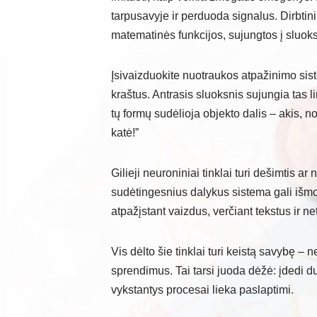
tarpusavyje ir perduoda signalus. Dirbtin
matematinės funkcijos, sujungtos į sluok
Įsivaizduokite nuotraukos atpažinimo siste
kraštus. Antrasis sluoksnis sujungia tas l
tų formų sudėlioja objekto dalis – akis, n
katė!”
Gilieji neuroniniai tinklai turi dešimtis a
sudėtingesnius dalykus sistema gali išmokt
atpažįstant vaizdus, verčiant tekstus ir net
Vis dėlto šie tinklai turi keistą savybę – n
sprendimus. Tai tarsi juoda dėžė: įdedi d
vykstantys procesai lieka paslaptimi.