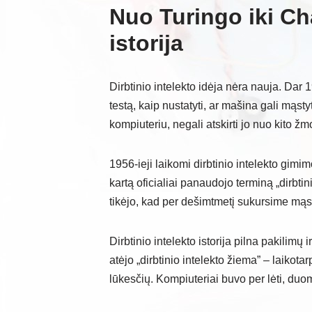
Nuo Turingo iki Ch
istorija
Dirbtinio intelekto idėja nėra nauja. Dar
testą, kaip nustatyti, ar mašina gali mąs
kompiuteriu, negali atskirti jo nuo kito 
1956-ieji laikomi dirbtinio intelekto gim
kartą oficialiai panaudojo terminą „dirbti
tikėjo, kad per dešimtmetį sukursime mą
Dirbtinio intelekto istorija pilna pakilim
atėjo „dirbtinio intelekto žiema” – laikot
lūkesčių. Kompiuteriai buvo per lėti, duo