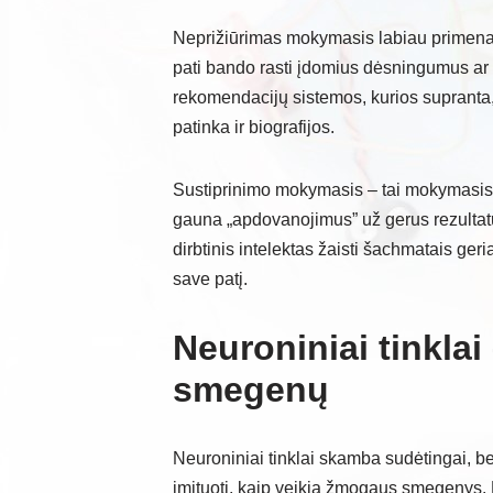
Neprižiūrimas mokymasis labiau primena
pati bando rasti įdomius dėsningumus ar 
rekomendacijų sistemos, kurios supranta,
patinka ir biografijos.
Sustiprinimo mokymasis – tai mokymasis i
gauna „apdovanojimus” už gerus rezultat
dirbtinis intelektas žaisti šachmatais geri
save patį.
Neuroniniai tinklai
smegenų
Neuroniniai tinklai skamba sudėtingai, be
imituoti, kaip veikia žmogaus smegenys. M