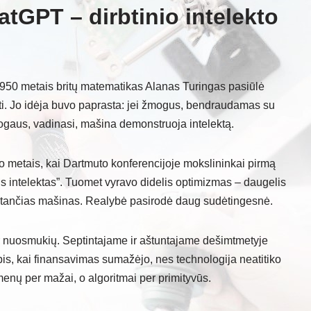
atGPT – dirbtinio intelekto
 1950 metais britų matematikas Alanas Turingas pasiūlė
tyti. Jo idėja buvo paprasta: jei žmogus, bendraudamas su
žmogaus, vadinasi, mašina demonstruoja intelektą.
imo metais, kai Dartmuto konferencijoje mokslininkai pirmą
nis intelektas”. Tuomet vyravo didelis optimizmas – daugelis
stančias mašinas. Realybė pasirodė daug sudėtingesnė.
ų ir nuosmukių. Septintajame ir aštuntajame dešimtmetyje
arpis, kai finansavimas sumažėjo, nes technologija neatitiko
menų per mažai, o algoritmai per primityvūs.