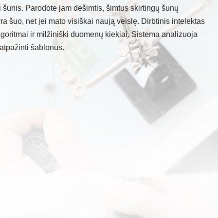
i šunis. Parodote jam dešimtis, šimtus skirtingų šunų
ra šuo, net jei mato visiškai naują veislę. Dirbtinis intelektas
algoritmai ir milžiniški duomenų kiekiai. Sistema analizuoja
atpažinti šablonus.