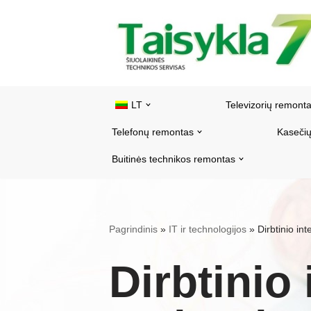
Pereiti
prie
turinio
LT
Televizorių remont
Telefonų remontas
Kasečių
Buitinės technikos remontas
Pagrindinis
»
IT ir technologijos
»
Dirbtinio int
Dirbtinio 