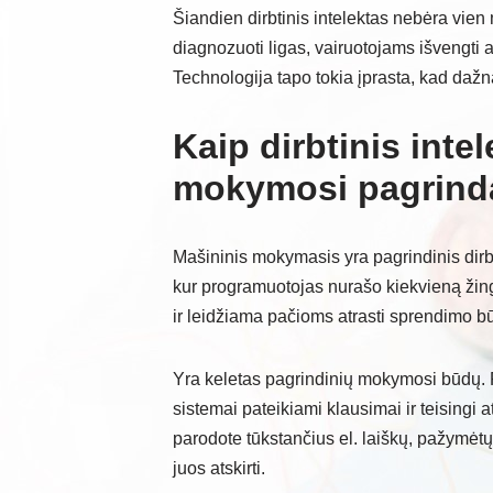
Šiandien dirbtinis intelektas nebėra vien
diagnozuoti ligas, vairuotojams išvengti av
Technologija tapo tokia įprasta, kad daž
Kaip dirbtinis int
mokymosi pagrind
Mašininis mokymasis yra pagrindinis dirbti
kur programuotojas nurašo kiekvieną ži
ir leidžiama pačioms atrasti sprendimo b
Yra keletas pagrindinių mokymosi būdų. 
sistemai pateikiami klausimai ir teisingi a
parodote tūkstančius el. laiškų, pažymėtų
juos atskirti.