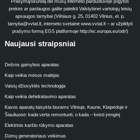
Prašymą/skundą dėl mūsų interneto parduotuvėje įsigytos
prekės ar paslaugos galite pateikti Valstybinei vartotojų teisių
apsaugos tarnybai (Vilniaus g. 25, 01402 Vilnius, el. p.
tarnyba@vvtat.lt
, interneto svetainė www.vvtat.lt – ar užpildyti
prašymo formą EGS platformoje http://ec.europa.eu/odr/)
Naujausi straipsniai
Dešros gamybos aparatas
Kaip veikia mėsos malėjas
Vaisių džiovyklės technologija
Kaip veikia dehidratavimo aparatas
Kavos aparatų taisykla biurams Vilniuje, Kaune, Klaipėdoje ir
Šiauliuose: kada verta remontuoti, o kada – keisti įrenginį
Elektrinis karšto rūkymo aparatas
Dūmų generatoriaus veikimas