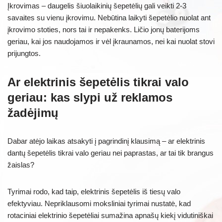
Įkrovimas – daugelis šiuolaikinių šepetėlių gali veikti 2-3
savaites su vienu įkrovimu. Nebūtina laikyti šepetėlio nuolat ant
įkrovimo stoties, nors tai ir nepakenks. Ličio jonų baterijoms
geriau, kai jos naudojamos ir vėl įkraunamos, nei kai nuolat stovi
prijungtos.
Ar elektrinis šepetėlis tikrai valo
geriau: kas slypi už reklamos
žadėjimų
Dabar atėjo laikas atsakyti į pagrindinį klausimą – ar elektrinis
dantų šepetėlis tikrai valo geriau nei paprastas, ar tai tik brangus
žaislas?
Tyrimai rodo, kad taip, elektrinis šepetėlis iš tiesų valo
efektyviau. Nepriklausomi moksliniai tyrimai nustatė, kad
rotaciniai elektrinio šepetėliai sumažina apnašų kiekį vidutiniškai