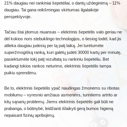
21% daugiau nei rankiniai šepetėliai, o dantų uždeginimą – 11%
daugiau. Tai gana reikšmingas skirtumas ilgalaikėje
perspektyvoje.
Tačiau štai įdomus niuansas – elektrinis šepetėlis valo geriau ne
dėl kokios nors stebuklingo technologijos, o tiesiog todėl, kad jis
atlieka daugiau judesių per tą patį laiką. Jei turėtumėte
superžmogišką ranką, kuri galėtų judėti 30000 kartų per minutę,
pasiektumėte tokį patį rezultatą su rankiniu šepetėliu. Bet
kadangi tokios rankos neturime, elektrinis šepetėlis tampa
puikiu sprendimu.
Be to, elektrinis šepetėlis ypač naudingas žmonėms su ribotas
mobilumu – vyresnio amžiaus asmenims, turintiems artrito ar
kitų sąnarių problemų. Jiems elektrinis šepetėlis gali būti ne
prabanga, o būtinybė, leidžianti išlaikyti gerą burnos higieną
nepaisant fizinių apribojimų.