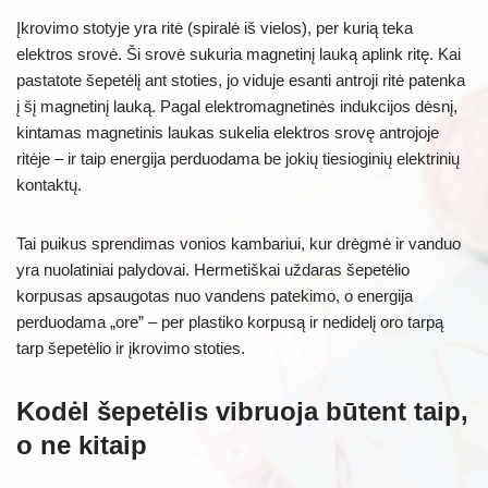
Įkrovimo stotyje yra ritė (spiralė iš vielos), per kurią teka
elektros srovė. Ši srovė sukuria magnetinį lauką aplink ritę. Kai
pastatote šepetėlį ant stoties, jo viduje esanti antroji ritė patenka
į šį magnetinį lauką. Pagal elektromagnetinės indukcijos dėsnį,
kintamas magnetinis laukas sukelia elektros srovę antrojoje
ritėje – ir taip energija perduodama be jokių tiesioginių elektrinių
kontaktų.
Tai puikus sprendimas vonios kambariui, kur drėgmė ir vanduo
yra nuolatiniai palydovai. Hermetiškai uždaras šepetėlio
korpusas apsaugotas nuo vandens patekimo, o energija
perduodama „ore” – per plastiko korpusą ir nedidelį oro tarpą
tarp šepetėlio ir įkrovimo stoties.
Kodėl šepetėlis vibruoja būtent taip,
o ne kitaip