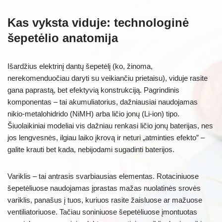
Kas vyksta viduje: technologinė
šepetėlio anatomija
Išardžius elektrinį dantų šepetėlį (ko, žinoma,
nerekomenduočiau daryti su veikiančiu prietaisu), viduje rasite
gana paprastą, bet efektyvią konstrukciją. Pagrindinis
komponentas – tai akumuliatorius, dažniausiai naudojamas
nikio-metalohidrido (NiMH) arba ličio jonų (Li-ion) tipo.
Šiuolaikiniai modeliai vis dažniau renkasi ličio jonų baterijas, nes
jos lengvesnės, ilgiau laiko įkrovą ir neturi „atminties efekto” –
galite krauti bet kada, nebijodami sugadinti baterijos.
Variklis – tai antrasis svarbiausias elementas. Rotaciniuose
šepetėliuose naudojamas įprastas mažas nuolatinės srovės
variklis, panašus į tuos, kuriuos rasite žaisluose ar mažuose
ventiliatoriuose. Tačiau soniniuose šepetėliuose įmontuotas