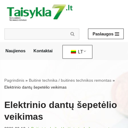
Pereiti
prie
turinio
Paslaugos
Naujienos
Kontaktai
LT
/
Pagrindinis
»
Buitinė technika / buitinės technikos remontas
»
Elektrinio dantų šepetėlio veikimas
Elektrinio dantų šepetėlio
veikimas