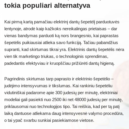
tokia populiari alternatyva
Kai pirmą kartą pamačiau elektrinį dantų šepetėlį parduotuvės
lentynoje, atrodė kaip kažkoks nereikalingas prietaisas – dar
vienas bandymas parduoti ką nors brangesnio, kai paprastas
šepetėlis puikiausiai atlieka savo funkciją. Tačiau pabandžius
supranti, kad skirtumas tikrai yra. Elektrinis dantų šepetėlis nėra
vien tik marketingo triukas, o technologinis sprendimas,
padedantis efektyviau ir kruopščiau prižiūrėti dantų higieną.
Pagrindinis skirtumas tarp paprasto ir elektrinio šepetėlio –
judėjimo intensyvumas ir tikslumas. Kai rankiniu šepetėliu
vidutiniškai padarome apie 300 judesių per minutę, elektriniai
modeliai gali pasiekti nuo 2500 iki net 48000 judesių per minutę,
priklausomai nuo technologijos tipo. Tai reiškia, kad per tą patį
laiką dantuose atliekama daug intensyvesnė valymo procedūra,
o tai ypač svarbu sunkiai pasiekiamose vietose.