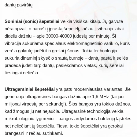
dantų paviršių.
Soniniai (sonic) šepetėliai
veikia visiškai kitaip. Jų galvutė
nėra apvali, o panaši į įprastą šepetėlį, tačiau ji vibruoja labai
dideliu dažniu – apie 30000-40000 judesių per minutę. Ši
vibracija sukuriama specialaus elektromagnetinio variklio, kuris
verčia galvutę judėti itin greitai į šonus. Tokia technologija
sukuria dinaminį skysčio srautą burnoje – dantų pasta ir seilės
pradeda judėti tarp dantų, pasiekdamos vietas, kurių šereliai
tiesiogiai neliečia.
Ultragarsiniai šepetėliai
yra pats moderniausias variantas. Jie
generuoja ultragarsines bangas dažniu apie 1,6 MHz (tai jau
milijonai virpesių per sekundę!). Šios bangos yra tokios dažnos,
kad žmogus jų net nejaučia. Ultragarsinė technologija veikia
mikrobiologiniu lygmeniu – bangos ardydamos bakterijų ląsteles
net neliečiant jų šepetėliu. Tiesa, tokie šepetėliai yra gerokai
brangesni ir rečiau sutinkami.