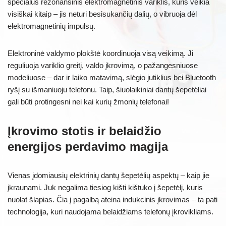
specialus rezonansinis elektromagnetinis variklis, kuris veikia
visiškai kitaip – jis neturi besisukančių dalių, o vibruoja dėl
elektromagnetinių impulsų.
Elektroninė valdymo plokštė koordinuoja visą veikimą. Ji
reguliuoja variklio greitį, valdo įkrovimą, o pažangesniuose
modeliuose – dar ir laiko matavimą, slėgio jutiklius bei Bluetooth
ryšį su išmaniuoju telefonu. Taip, šiuolaikiniai dantų šepetėliai
gali būti protingesni nei kai kurių žmonių telefonai!
Įkrovimo stotis ir belaidžio
energijos perdavimo magija
Vienas įdomiausių elektrinių dantų šepetėlių aspektų – kaip jie
įkraunami. Juk negalima tiesiog kišti kištuko į šepetėlį, kuris
nuolat šlapias. Čia į pagalbą ateina indukcinis įkrovimas – ta pati
technologija, kuri naudojama belaidžiams telefonų įkrovikliams.