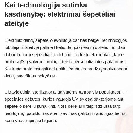
Kai technologija sutinka
kasdienybę: elektriniai šepetėliai
ateityje
Elektrinio dantų šepetėlio evoliucija dar nesibaigė. Technologijos
tobulėja, ir ateityje galime tikėtis dar įdomesnių sprendimų. Jau
dabar kuriami šepetėliai su dirbtinio intelekto elementais, kurie
mokosi jūsų valymo įpročių ir teikia personalizuotus patarimus.
Kai kurie prototipai gali net aptikti ėduonies pradžią analizuodami
dantų paviršiaus pokyčius.
Ultravioletiniai sterilizatoriai galvutėms tampa vis populiaresni –
specialios dėžutės, kurios naudoja UV šviesą bakterijoms ant
šepetėlio šerelių sunaikinti. Nors šereliai ir taip išdžiūsta tarp
naudojimų, papildomas sterilizavimas gali būti naudingas tiems,
kurie ypač rūpinasi higiena.