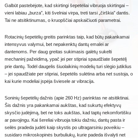
Galbūt pastebėjote, kad skirtingi šepetėliai vibruoja skirtingai –
vieni labiau „burza”, kiti švelniai virpa, treti tarsi „čirškia” dantis.
Tai ne atsitiktinumas, o kruopščiai apskaičiuoti parametrai.
Rotacinių šepetėlių greitis parinktas taip, kad būtų pakankamai
intensyvus valymui, bet nepakenktų dantų emalei ar
dantenoms. Per daug greitas sukimasis galėtų sukelti
mechaninį pažeidimą, ypač jei per stipriai spaudžiate šepetėlį
prie dantų. Todėl daugelis šiuolaikinių modelių turi slėgio jutiklius
– jei spaudžiate per stipriai, šepetėlis sulėtina arba net sustoja, o
kai kurie modeliai įspėja šviesele ar vibracija.
Soninių šepetėlių dažnis (apie 260 Hz) parinktas ne atsitiktinai.
Šis dažnis yra pakankamai aukštas, kad sukurtų efektyvų
skysčio judėjimą, bet ne toks aukštas, kad taptų nekomfortišku
ar pavojingu. Kai šereliai vibruoja tokiu dažniu, dantų pasta ir
seilės pradeda judėti kaip skystis po ultragarsiniu poveikiu –
susidaro mikroskopinės burbuliukų, kurie padeda išvalyti net