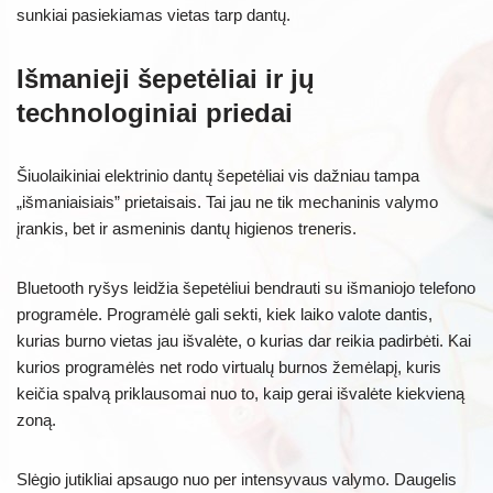
sunkiai pasiekiamas vietas tarp dantų.
Išmanieji šepetėliai ir jų
technologiniai priedai
Šiuolaikiniai elektrinio dantų šepetėliai vis dažniau tampa
„išmaniaisiais” prietaisais. Tai jau ne tik mechaninis valymo
įrankis, bet ir asmeninis dantų higienos treneris.
Bluetooth ryšys leidžia šepetėliui bendrauti su išmaniojo telefono
programėle. Programėlė gali sekti, kiek laiko valote dantis,
kurias burno vietas jau išvalėte, o kurias dar reikia padirbėti. Kai
kurios programėlės net rodo virtualų burnos žemėlapį, kuris
keičia spalvą priklausomai nuo to, kaip gerai išvalėte kiekvieną
zoną.
Slėgio jutikliai apsaugo nuo per intensyvaus valymo. Daugelis