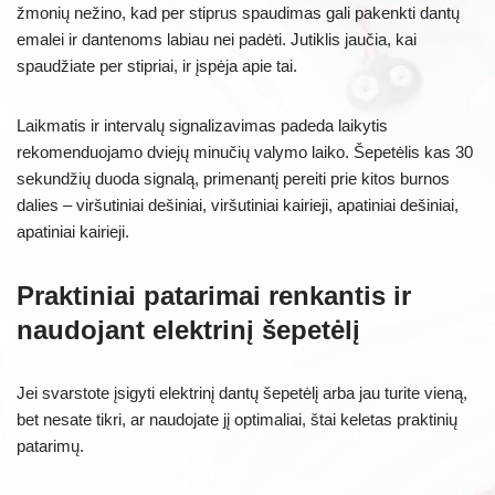
žmonių nežino, kad per stiprus spaudimas gali pakenkti dantų
emalei ir dantenoms labiau nei padėti. Jutiklis jaučia, kai
spaudžiate per stipriai, ir įspėja apie tai.
Laikmatis ir intervalų signalizavimas padeda laikytis
rekomenduojamo dviejų minučių valymo laiko. Šepetėlis kas 30
sekundžių duoda signalą, primenantį pereiti prie kitos burnos
dalies – viršutiniai dešiniai, viršutiniai kairieji, apatiniai dešiniai,
apatiniai kairieji.
Praktiniai patarimai renkantis ir
naudojant elektrinį šepetėlį
Jei svarstote įsigyti elektrinį dantų šepetėlį arba jau turite vieną,
bet nesate tikri, ar naudojate jį optimaliai, štai keletas praktinių
patarimų.