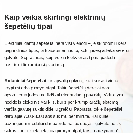
Kaip veikia skirtingi elektrinių
šepetėlių tipai
Elektriniai dantų šepetėliai nėra visi vienodi – jie skirstomi į kelis
pagrindinius tipus, priklausomai nuo to, kokį judesį atlieka šerelių
galvutė. Supratimas, kaip veikia kiekvienas tipas, padeda
pasirinkti tinkamiausią variantą.
Rotaciniai šepetėliai
turi apvalią galvutę, kuri sukasi viena
kryptimi arba pirmyn-atgal. Tokių šepetėlių šereliai daro
apskritimus judesius, fiziškai trinant dantų paviršių. Viduje yra
nedidelis elektrinis variklis, kuris per krumpliaračių sistemą
verčia galvutę suktis dideliu greičiu. Paprastai tokie šepetėliai
daro apie 7000-8000 apsisukimų per minutę. Kai kurie
pažangesni modeliai dar papildomai pulsuoja – galvutė ne tik
sukasi, bet ir šiek tiek juda pirmyn-atgal, tarsi „daužydama”