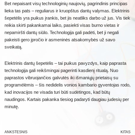
Bet nepaisant visų technologinių naujovių, pagrindinis principas
lieka tas pats – reguliarus ir kruopštus dantų valymas. Elektrinis
šepetėlis yra puikus įrankis, bet jis neatliks darbo už jus. Vis tiek
reikia skirti pakankamai laiko, pasiekti visas burno vietas ir
nepamiršti dantų siūlo. Technologija gali padėti, bet ji negali
pakeisti gero įpročio ir asmeninės atsakomybės už savo
sveikatą.
Elektrinis dantų šepetėlis – tai puikus pavyzdys, kaip paprasta
technologija gali reikšmingai pagerinti kasdienį ritualą. Nuo
paprastos vibruojančios galvutės iki išmaniųjų prietaisų su
programėlėmis – šis nedidelis vonios kambario gyventojas rodo,
kad inovacijos ne visada turi būti sudėtingos, kad būtų
naudingos. Kartais pakanka tiesiog padaryti daugiau judesių per
minutę.
ANKSTESNIS
KITAS