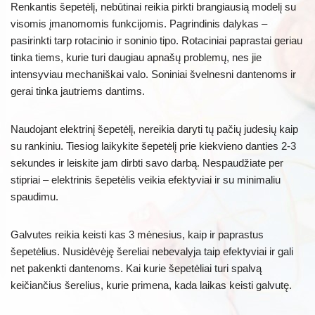
Renkantis šepetėlį, nebūtinai reikia pirkti brangiausią modelį su
visomis įmanomomis funkcijomis. Pagrindinis dalykas –
pasirinkti tarp rotacinio ir soninio tipo. Rotaciniai paprastai geriau
tinka tiems, kurie turi daugiau apnašų problemų, nes jie
intensyviau mechaniškai valo. Soniniai švelnesni dantenoms ir
gerai tinka jautriems dantims.
Naudojant elektrinį šepetėlį, nereikia daryti tų pačių judesių kaip
su rankiniu. Tiesiog laikykite šepetėlį prie kiekvieno danties 2-3
sekundes ir leiskite jam dirbti savo darbą. Nespaudžiate per
stipriai – elektrinis šepetėlis veikia efektyviai ir su minimaliu
spaudimu.
Galvutes reikia keisti kas 3 mėnesius, kaip ir paprastus
šepetėlius. Nusidėvėję šereliai nebevalyja taip efektyviai ir gali
net pakenkti dantenoms. Kai kurie šepetėliai turi spalvą
keičiančius šerelius, kurie primena, kada laikas keisti galvutę.