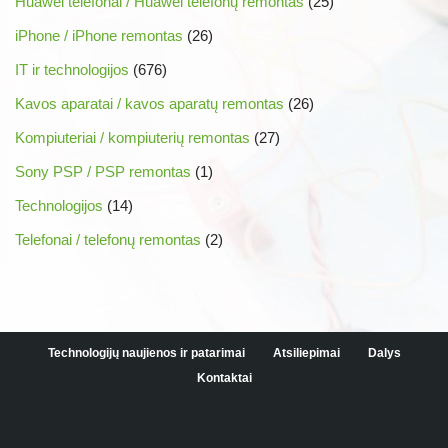
Huawei telefonai / Huawei telefonų remontas
(25)
iPhone / iPhone remontas
(26)
IT ir technologijos
(676)
Kavos aparatai / kavos aparatų remontas
(26)
Kompiuteriai / kompiuterių remontas
(27)
Sony PSP / PSP remontas
(1)
Technologijos
(14)
Telefonai / telefonų remontas
(2)
Technologijų naujienos ir patarimai
Atsiliepimai
Dalys
Kontaktai