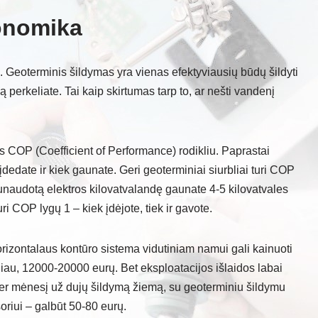
onomika
. Geoterminis šildymas yra vienas efektyviausių būdų šildyti
 perkeliate. Tai kaip skirtumas tarp to, ar nešti vandenį
 COP (Coefficient of Performance) rodikliu. Paprastai
s įdedate ir kiek gaunate. Geri geoterminiai siurbliai turi COP
 sunaudotą elektros kilovatvalandę gaunate 4-5 kilovatvales
uri COP lygų 1 – kiek įdėjote, tiek ir gavote.
orizontalaus kontūro sistema vidutiniam namui gali kainuoti
iau, 12000-20000 eurų. Bet eksploatacijos išlaidos labai
r mėnesį už dujų šildymą žiemą, su geoterminiu šildymu
oriui – galbūt 50-80 eurų.