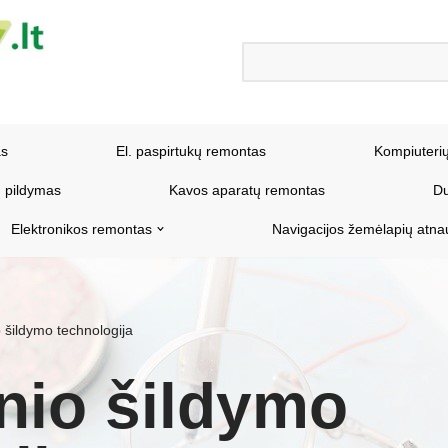
as
El. paspirtukų remontas
Kompiuteri
 pildymas
Kavos aparatų remontas
Du
Elektronikos remontas
Navigacijos žemėlapių atna
 šildymo technologija
nio šildymo