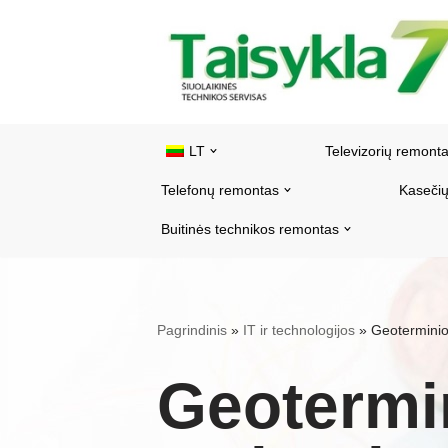
Pereiti
prie
turinio
LT
Televizorių remont
Telefonų remontas
Kasečių
Buitinės technikos remontas
Pagrindinis
»
IT ir technologijos
»
Geoterminio
Geotermi