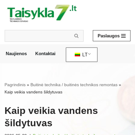
Pereiti
prie
turinio
Paslaugos
Naujienos
Kontaktai
LT
/
Pagrindinis
»
Buitinė technika / buitinės technikos remontas
»
Kaip veikia vandens šildytuvas
Kaip veikia vandens
šildytuvas