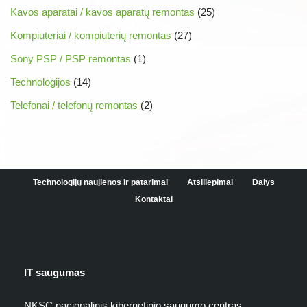
Kavos aparatai / kavos aparatų remontas
(25)
Kompiuteriai / kompiuterių remontas
(27)
Sony PSP / PSP remontas
(1)
Technologijos
(14)
Telefonai / telefonų remontas
(2)
Technologijų naujienos ir patarimai
Atsiliepimai
Dalys
Kontaktai
IT saugumas
NKSC nacionalinis kibernetinio saugumo centras