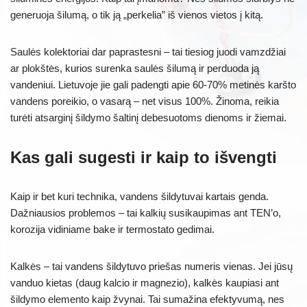
generuoja šilumą, o tik ją „perkelia” iš vienos vietos į kitą.
Saulės kolektoriai dar paprastesni – tai tiesiog juodi vamzdžiai
ar plokštės, kurios surenka saulės šilumą ir perduoda ją
vandeniui. Lietuvoje jie gali padengti apie 60-70% metinės karšto
vandens poreikio, o vasarą – net visus 100%. Žinoma, reikia
turėti atsarginį šildymo šaltinį debesuotoms dienoms ir žiemai.
Kas gali sugesti ir kaip to išvengti
Kaip ir bet kuri technika, vandens šildytuvai kartais genda.
Dažniausios problemos – tai kalkių susikaupimas ant TEN’o,
korozija vidiniame bake ir termostato gedimai.
Kalkės – tai vandens šildytuvo priešas numeris vienas. Jei jūsų
vanduo kietas (daug kalcio ir magnezio), kalkės kaupiasi ant
šildymo elemento kaip žvynai. Tai sumažina efektyvumą, nes