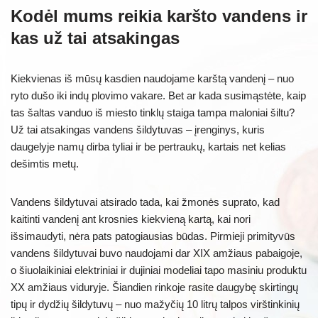
Kodėl mums reikia karšto vandens ir
kas už tai atsakingas
Kiekvienas iš mūsų kasdien naudojame karštą vandenį – nuo
ryto dušo iki indų plovimo vakare. Bet ar kada susimąstėte, kaip
tas šaltas vanduo iš miesto tinklų staiga tampa maloniai šiltu?
Už tai atsakingas vandens šildytuvas – įrenginys, kuris
daugelyje namų dirba tyliai ir be pertraukų, kartais net kelias
dešimtis metų.
Vandens šildytuvai atsirado tada, kai žmonės suprato, kad
kaitinti vandenį ant krosnies kiekvieną kartą, kai nori
išsimaudyti, nėra pats patogiausias būdas. Pirmieji primityvūs
vandens šildytuvai buvo naudojami dar XIX amžiaus pabaigoje,
o šiuolaikiniai elektriniai ir dujiniai modeliai tapo masiniu produktu
XX amžiaus viduryje. Šiandien rinkoje rasite daugybę skirtingų
tipų ir dydžių šildytuvų – nuo mažyčių 10 litrų talpos virštinkinių