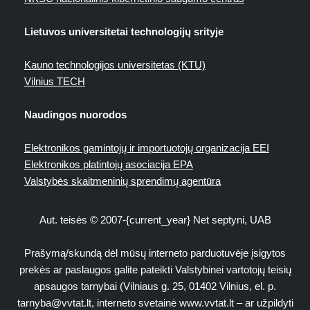
Lietuvos universitetai technologijų srityje
Kauno technologijos universitetas (KTU)
Vilnius TECH
Naudingos nuorodos
Elektronikos gamintojų ir importuotojų organizacija EEI
Elektronikos platintojų asociacija EPA
Valstybės skaitmeninių sprendimų agentūra
Aut. teisės © 2007-{current_year} Net septyni, UAB
Prašymą/skundą dėl mūsų interneto parduotuvėje įsigytos
prekės ar paslaugos galite pateikti Valstybinei vartotojų teisių
apsaugos tarnybai (Vilniaus g. 25, 01402 Vilnius, el. p.
tarnyba@vvtat.lt
, interneto svetainė www.vvtat.lt – ar užpildyti