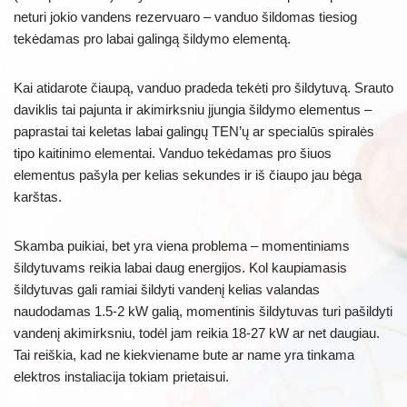
neturi jokio vandens rezervuaro – vanduo šildomas tiesiog
tekėdamas pro labai galingą šildymo elementą.
Kai atidarote čiaupą, vanduo pradeda tekėti pro šildytuvą. Srauto
daviklis tai pajunta ir akimirksniu įjungia šildymo elementus –
paprastai tai keletas labai galingų TEN’ų ar specialūs spiralės
tipo kaitinimo elementai. Vanduo tekėdamas pro šiuos
elementus pašyla per kelias sekundes ir iš čiaupo jau bėga
karštas.
Skamba puikiai, bet yra viena problema – momentiniams
šildytuvams reikia labai daug energijos. Kol kaupiamasis
šildytuvas gali ramiai šildyti vandenį kelias valandas
naudodamas 1.5-2 kW galią, momentinis šildytuvas turi pašildyti
vandenį akimirksniu, todėl jam reikia 18-27 kW ar net daugiau.
Tai reiškia, kad ne kiekviename bute ar name yra tinkama
elektros instaliacija tokiam prietaisui.