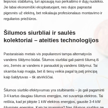
liepsnos stabilumą, turi apsaugą nuo perkaitimo ir dujų nuotėkio.
Jie labai ekonomiški eksploatuojant, nes dujos paprastai
pigesnės už elektrą, bet reikalauja profesionalaus montavimo ir
reguliarios priežiūros.
Šilumos siurbliai ir saulės
kolektoriai – ateities technologijos
Pastaraisiais metais vis populiaresni tampa alternatyvūs
vandens šildymo būdai. Šilumos siurbliai gali paimti šilumą iš
oro, žemės ar vandens ir panaudoti ją vandens šildymui. Tai
skamba kaip magija, bet iš tiesų veikia pagal tą patį principą
kaip šaldytuvas – tik atvirkščiai.
Šilumos siurblio efektyvumas yra stulbinantis – jis gali pagaminti
3-4 kartus daugiau šilumos energijos, nei suvartoja elektros. Tai
reiškia, kad jei įdėjote 1 kW elektros energijos, gausite 3-4 kW
šiluminės energijos. Kaip tai įmanoma? Nes šilumos siurblys ne