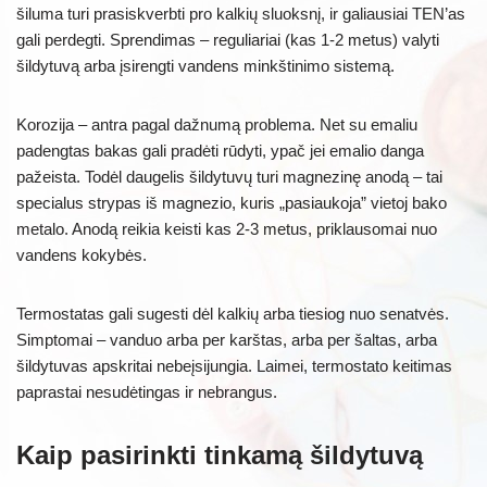
šiluma turi prasiskverbti pro kalkių sluoksnį, ir galiausiai TEN’as
gali perdegti. Sprendimas – reguliariai (kas 1-2 metus) valyti
šildytuvą arba įsirengti vandens minkštinimo sistemą.
Korozija – antra pagal dažnumą problema. Net su emaliu
padengtas bakas gali pradėti rūdyti, ypač jei emalio danga
pažeista. Todėl daugelis šildytuvų turi magnezinę anodą – tai
specialus strypas iš magnezio, kuris „pasiaukoja” vietoj bako
metalo. Anodą reikia keisti kas 2-3 metus, priklausomai nuo
vandens kokybės.
Termostatas gali sugesti dėl kalkių arba tiesiog nuo senatvės.
Simptomai – vanduo arba per karštas, arba per šaltas, arba
šildytuvas apskritai nebeįsijungia. Laimei, termostato keitimas
paprastai nesudėtingas ir nebrangus.
Kaip pasirinkti tinkamą šildytuvą