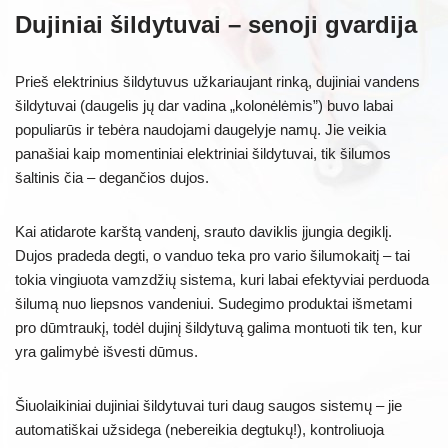
Dujiniai šildytuvai – senoji gvardija
Prieš elektrinius šildytuvus užkariaujant rinką, dujiniai vandens
šildytuvai (daugelis jų dar vadina „kolonėlėmis”) buvo labai
populiarūs ir tebėra naudojami daugelyje namų. Jie veikia
panašiai kaip momentiniai elektriniai šildytuvai, tik šilumos
šaltinis čia – degančios dujos.
Kai atidarote karštą vandenį, srauto daviklis įjungia degiklį.
Dujos pradeda degti, o vanduo teka pro vario šilumokaitį – tai
tokia vingiuota vamzdžių sistema, kuri labai efektyviai perduoda
šilumą nuo liepsnos vandeniui. Sudegimo produktai išmetami
pro dūmtraukį, todėl dujinį šildytuvą galima montuoti tik ten, kur
yra galimybė išvesti dūmus.
Šiuolaikiniai dujiniai šildytuvai turi daug saugos sistemų – jie
automatiškai užsidega (nebereikia degtukų!), kontroliuoja