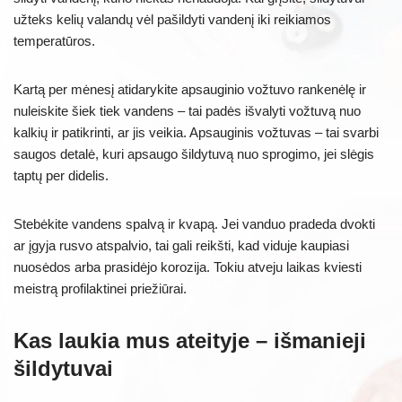
užteks kelių valandų vėl pašildyti vandenį iki reikiamos
temperatūros.
Kartą per mėnesį atidarykite apsauginio vožtuvo rankenėlę ir
nuleiskite šiek tiek vandens – tai padės išvalyti vožtuvą nuo
kalkių ir patikrinti, ar jis veikia. Apsauginis vožtuvas – tai svarbi
saugos detalė, kuri apsaugo šildytuvą nuo sprogimo, jei slėgis
taptų per didelis.
Stebėkite vandens spalvą ir kvapą. Jei vanduo pradeda dvokti
ar įgyja rusvo atspalvio, tai gali reikšti, kad viduje kaupiasi
nuosėdos arba prasidėjo korozija. Tokiu atveju laikas kviesti
meistrą profilaktinei priežiūrai.
Kas laukia mus ateityje – išmanieji
šildytuvai