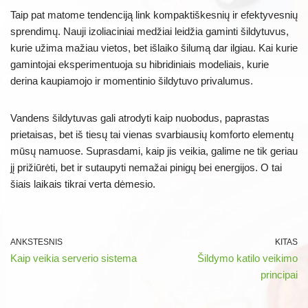
Taip pat matome tendenciją link kompaktiškesnių ir efektyvesnių
sprendimų. Nauji izoliaciniai medžiai leidžia gaminti šildytuvus,
kurie užima mažiau vietos, bet išlaiko šilumą dar ilgiau. Kai kurie
gamintojai eksperimentuoja su hibridiniais modeliais, kurie
derina kaupiamojo ir momentinio šildytuvo privalumus.
Vandens šildytuvas gali atrodyti kaip nuobodus, paprastas
prietaisas, bet iš tiesų tai vienas svarbiausių komforto elementų
mūsų namuose. Suprasdami, kaip jis veikia, galime ne tik geriau
jį prižiūrėti, bet ir sutaupyti nemažai pinigų bei energijos. O tai
šiais laikais tikrai verta dėmesio.
ANKSTESNIS
KITAS
Kaip veikia serverio sistema
Šildymo katilo veikimo
principai