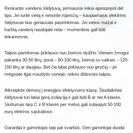
Renkantis vandens šildytuvą, pirmiausia reikia apsispręsti dėl
tipo. Jei turite vietą ir nenorite rūpesčių – kaupiamasis elektrinis
šildytuvas bus geriausias pasirinkimas. Jei vietos mažai ir
karštą vandenį naudojate retai – momentinis gali būti
tinkamesnis.
Talpos parinkimas priklauso nuo šeimos dydžio. Vienam žmogui
pakanka 30-50 litrų, porai – 80-100 litrų, šeimai su vaikais – 120-
150 litrų ar daugiau. Bet čia labai priklauso nuo įpročių – jei
mėgstate ilgai maudytis vonioje, reikės didesnės talpos.
Atkreipkite dėmesį į energijos efektyvumo klasę. Šiuolaikiniai
šildytuvai turi labai gerą izoliaciją ir gali būti B ar net A klasės.
Skirtumas tarp C ir B klasės per metus gali sutaupyti 50-100
eurų elektros sąskaitose.
Garantija ir gamintojas taip pat svarbūs. Geri gamintojai duoda