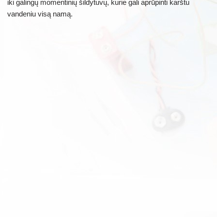
iki galingų momentinių šildytuvų, kurie gali aprūpinti karštu
vandeniu visą namą.