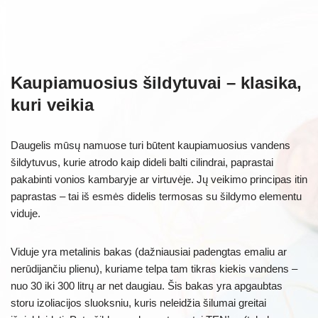
Kaupiamuosius šildytuvai – klasika,
kuri veikia
Daugelis mūsų namuose turi būtent kaupiamuosius vandens
šildytuvus, kurie atrodo kaip dideli balti cilindrai, paprastai
pakabinti vonios kambaryje ar virtuvėje. Jų veikimo principas itin
paprastas – tai iš esmės didelis termosas su šildymo elementu
viduje.
Viduje yra metalinis bakas (dažniausiai padengtas emaliu ar
nerūdijančiu plienu), kuriame telpa tam tikras kiekis vandens –
nuo 30 iki 300 litrų ar net daugiau. Šis bakas yra apgaubtas
storu izoliacijos sluoksniu, kuris neleidžia šilumai greitai