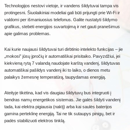
Technologijos nestovi vietoje, ir vandens šildytuvai tampa vis
protingesni. Šiuolaikiniai modeliai gali būti prijungti prie Wi-Fi ir
valdomi per išmaniuosius telefonus. Galite nustatyti šildymo
grafikus, stebėti energijos suvartojimą ir net gauti pranešimus
apie galimas problemas.
Kai kurie naujausi šildytuvai turi dirbtinio intelekto funkcijas – jie
„mokosi” jūsų įpročių ir automatiškai prisitaiko. Pavyzdžiui, jei
kiekvieną rytą 7 valandą naudojate karštą vandenį, šildytuvas
automatiškai pašildys vandenį iki to laiko, o dienos metu
palaikys žemesnę temperatūrą, taupydamas energiją.
Ateityje tikėtina, kad vis daugiau šildytuvų bus integruoti į
bendras namų energetikos sistemas. Jie galės šildyti vandenį
tada, kai elektra pigiausia (naktį) arba kai saulės baterijos
gamina perteklinę energiją. Tai ne tik sutaupys pinigų, bet ir
padės stabilizuoti elektros tinklą.