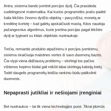
Antra, sistema bando įvertinti porcijos dydį. Čia prasideda
sudėtingesnė matematika. Kai kurios programėlės prašo padėti
šalia lėkštės žinomo dydžio objektą – pavyzdžiui, monetą ar
kreditinę kortelę – kad galėtų apskaičiuoti mastą. Kitos naudoja
pažangesnius algoritmus, kurie įvertina porcijas pagal lėkštės
dydį ar lyginant su kitais objektais nuotraukoje.
Trečia, remiantis produkto atpažinimu ir porcijos įvertinimu,
sistema skaičiuoja maistines vertes iš savo duomenų bazės.
Čia slypi viena didžiausių problemų – skirtingi tos pačios
vištienos kepimo būdai gali reikšti labai skirtingą kalorijų kiekį.
Todėl daugelis programėlių leidžia rankiniu būdu patikslinti
duomenis.
Nepaprasti jutikliai ir nešiojami įrenginiai
Bet nuotraukos – tai tik viena technologijos pusė. Tikrai įdomūs