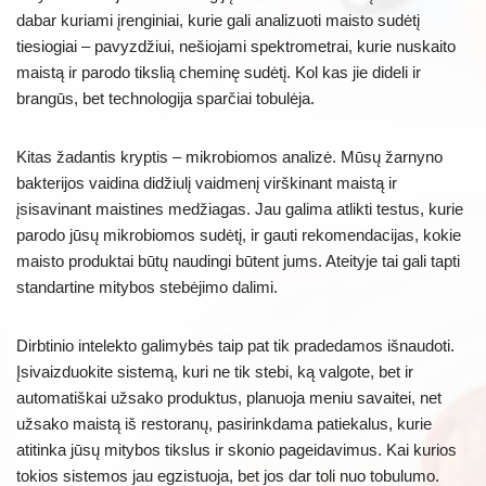
dabar kuriami įrenginiai, kurie gali analizuoti maisto sudėtį
tiesiogiai – pavyzdžiui, nešiojami spektrometrai, kurie nuskaito
maistą ir parodo tikslią cheminę sudėtį. Kol kas jie dideli ir
brangūs, bet technologija sparčiai tobulėja.
Kitas žadantis kryptis – mikrobiomos analizė. Mūsų žarnyno
bakterijos vaidina didžiulį vaidmenį virškinant maistą ir
įsisavinant maistines medžiagas. Jau galima atlikti testus, kurie
parodo jūsų mikrobiomos sudėtį, ir gauti rekomendacijas, kokie
maisto produktai būtų naudingi būtent jums. Ateityje tai gali tapti
standartine mitybos stebėjimo dalimi.
Dirbtinio intelekto galimybės taip pat tik pradedamos išnaudoti.
Įsivaizduokite sistemą, kuri ne tik stebi, ką valgote, bet ir
automatiškai užsako produktus, planuoja meniu savaitei, net
užsako maistą iš restoranų, pasirinkdama patiekalus, kurie
atitinka jūsų mitybos tikslus ir skonio pageidavimus. Kai kurios
tokios sistemos jau egzistuoja, bet jos dar toli nuo tobulumo.