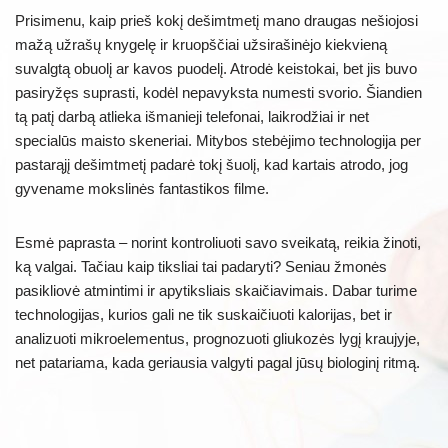
Prisimenu, kaip prieš kokį dešimtmetį mano draugas nešiojosi
mažą užrašų knygelę ir kruopščiai užsirašinėjo kiekvieną
suvalgtą obuolį ar kavos puodelį. Atrodė keistokai, bet jis buvo
pasiryžęs suprasti, kodėl nepavyksta numesti svorio. Šiandien
tą patį darbą atlieka išmanieji telefonai, laikrodžiai ir net
specialūs maisto skeneriai. Mitybos stebėjimo technologija per
pastarąjį dešimtmetį padarė tokį šuolį, kad kartais atrodo, jog
gyvename mokslinės fantastikos filme.
Esmė paprasta – norint kontroliuoti savo sveikatą, reikia žinoti,
ką valgai. Tačiau kaip tiksliai tai padaryti? Seniau žmonės
pasikliovė atmintimi ir apytiksliais skaičiavimais. Dabar turime
technologijas, kurios gali ne tik suskaičiuoti kalorijas, bet ir
analizuoti mikroelementus, prognozuoti gliukozės lygį kraujyje,
net patariama, kada geriausia valgyti pagal jūsų biologinį ritmą.