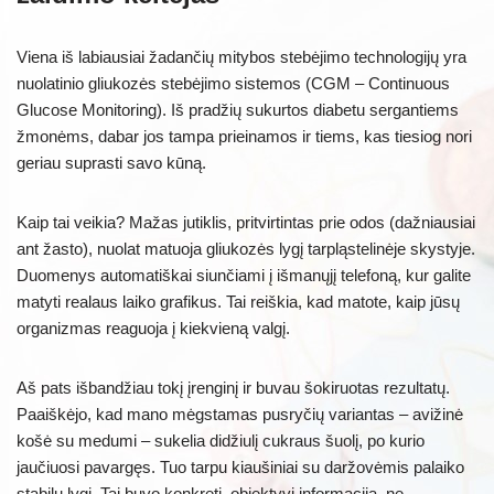
Viena iš labiausiai žadančių mitybos stebėjimo technologijų yra
nuolatinio gliukozės stebėjimo sistemos (CGM – Continuous
Glucose Monitoring). Iš pradžių sukurtos diabetu sergantiems
žmonėms, dabar jos tampa prieinamos ir tiems, kas tiesiog nori
geriau suprasti savo kūną.
Kaip tai veikia? Mažas jutiklis, pritvirtintas prie odos (dažniausiai
ant žasto), nuolat matuoja gliukozės lygį tarpląstelinėje skystyje.
Duomenys automatiškai siunčiami į išmanųjį telefoną, kur galite
matyti realaus laiko grafikus. Tai reiškia, kad matote, kaip jūsų
organizmas reaguoja į kiekvieną valgį.
Aš pats išbandžiau tokį įrenginį ir buvau šokiruotas rezultatų.
Paaiškėjo, kad mano mėgstamas pusryčių variantas – avižinė
košė su medumi – sukelia didžiulį cukraus šuolį, po kurio
jaučiuosi pavargęs. Tuo tarpu kiaušiniai su daržovėmis palaiko
stabilų lygį. Tai buvo konkreti, objektyvi informacija, ne