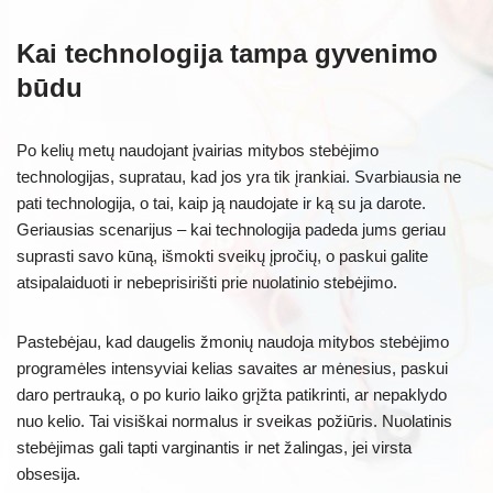
Kai technologija tampa gyvenimo
būdu
Po kelių metų naudojant įvairias mitybos stebėjimo
technologijas, supratau, kad jos yra tik įrankiai. Svarbiausia ne
pati technologija, o tai, kaip ją naudojate ir ką su ja darote.
Geriausias scenarijus – kai technologija padeda jums geriau
suprasti savo kūną, išmokti sveikų įpročių, o paskui galite
atsipalaiduoti ir nebeprisirišti prie nuolatinio stebėjimo.
Pastebėjau, kad daugelis žmonių naudoja mitybos stebėjimo
programėles intensyviai kelias savaites ar mėnesius, paskui
daro pertrauką, o po kurio laiko grįžta patikrinti, ar nepaklydo
nuo kelio. Tai visiškai normalus ir sveikas požiūris. Nuolatinis
stebėjimas gali tapti varginantis ir net žalingas, jei virsta
obsesija.