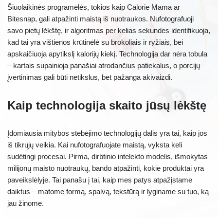
Šiuolaikinės programėlės, tokios kaip Calorie Mama ar
Bitesnap, gali atpažinti maistą iš nuotraukos. Nufotografuoji
savo pietų lėkštę, ir algoritmas per kelias sekundes identifikuoja,
kad tai yra vištienos krūtinėlė su brokoliais ir ryžiais, bei
apskaičiuoja apytikslį kalorijų kiekį. Technologija dar nėra tobula
– kartais supainioja panašiai atrodančius patiekalus, o porcijų
įvertinimas gali būti netikslus, bet pažanga akivaizdi.
Kaip technologija skaito jūsų lėkštę
Įdomiausia mitybos stebėjimo technologijų dalis yra tai, kaip jos
iš tikrųjų veikia. Kai nufotografuojate maistą, vyksta keli
sudėtingi procesai. Pirma, dirbtinio intelekto modelis, išmokytas
milijonų maisto nuotraukų, bando atpažinti, kokie produktai yra
paveikslėlyje. Tai panašu į tai, kaip mes patys atpažįstame
daiktus – matome formą, spalvą, tekstūrą ir lyginame su tuo, ką
jau žinome.