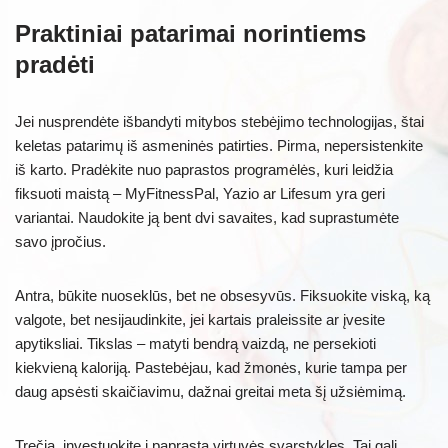
Praktiniai patarimai norintiems
pradėti
Jei nusprendėte išbandyti mitybos stebėjimo technologijas, štai
keletas patarimų iš asmeninės patirties. Pirma, nepersistenkite
iš karto. Pradėkite nuo paprastos programėlės, kuri leidžia
fiksuoti maistą – MyFitnessPal, Yazio ar Lifesum yra geri
variantai. Naudokite ją bent dvi savaites, kad suprastumėte
savo įpročius.
Antra, būkite nuoseklūs, bet ne obsesyvūs. Fiksuokite viską, ką
valgote, bet nesijaudinkite, jei kartais praleissite ar įvesite
apytiksliai. Tikslas – matyti bendrą vaizdą, ne persekioti
kiekvieną kaloriją. Pastebėjau, kad žmonės, kurie tampa per
daug apsėsti skaičiavimu, dažnai greitai meta šį užsiėmimą.
Trečia, investuokite į paprastą virtuvės svarstykles. Tai gali