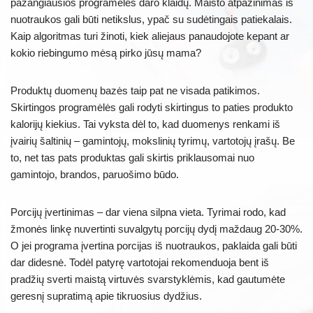
pažangiausios programėlės daro klaidų. Maisto atpažinimas iš
nuotraukos gali būti netikslus, ypač su sudėtingais patiekalais.
Kaip algoritmas turi žinoti, kiek aliejaus panaudojote kepant ar
kokio riebingumo mėsą pirko jūsų mama?
Produktų duomenų bazės taip pat ne visada patikimos.
Skirtingos programėlės gali rodyti skirtingus to paties produkto
kalorijų kiekius. Tai vyksta dėl to, kad duomenys renkami iš
įvairių šaltinių – gamintojų, mokslinių tyrimų, vartotojų įrašų. Be
to, net tas pats produktas gali skirtis priklausomai nuo
gamintojo, brandos, paruošimo būdo.
Porcijų įvertinimas – dar viena silpna vieta. Tyrimai rodo, kad
žmonės linkę nuvertinti suvalgytų porcijų dydį maždaug 20-30%.
O jei programa įvertina porcijas iš nuotraukos, paklaida gali būti
dar didesnė. Todėl patyrę vartotojai rekomenduoja bent iš
pradžių sverti maistą virtuvės svarstyklėmis, kad gautumėte
geresnį supratimą apie tikruosius dydžius.