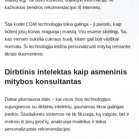
kažkokios bendros rekomendacijos iš interneto.
Štai kodėl CGM technologija tokia galinga – ji parodo, kaip
būtent jūsų kūnas reaguoja į maistą. Visi esame skirtingi. Tai,
kas vienam sukelia cukraus šuolį, kitam gali būti visiškai
normalu. Ši technologija leidžia personalizuoti mitybą remiantis
tikrais duomenimis.
Dirbtinis intelektas kaip asmeninis
mitybos konsultantas
Dabar įdomiausia dalis – kai visos šios technologijos
sujungiamos su dirbtiniu intelektu, gaunamas tikrai galingas
įrankis. Šiuolaikinės sistemos ne tik fiksuoja, ką valgote, bet ir
mokosi iš jūsų įpročių, analizuoja modelius ir teikia
personalizuotas rekomendacijas.