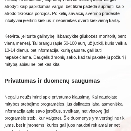
atrodyti kaip papildomas vargis, bet tikrai padeda suprasti, kaip
atrodo tikrosios porcijos. Po kelių savaičių svėrimo pradėsite
intuityviai įvertinti kiekius ir nebereikės sverti kiekvieną kartą.
Ketvirta, jei turite galimybę, išbandykite gliukozės monitorių bent
vieną mėnesį. Tai brangu (apie 50-100 eurų už jutiklį, kuris veikia
10-14 dienų), bet informacija, kurią gausite, gali būti
nepakeičiama. Daugelis žmonių sako, kad tai pakeitė jų požiūrį į
mitybą labiau nei bet kas kita.
Privatumas ir duomenų saugumas
Negaliu neužsiminti apie privatumo klausimą. Kai naudojate
mitybos stebėjimo programėles, jūs dalinatės labai asmeniška
informacija apie savo įpročius, sveikatą, net vietovę (jei
programėlė stebi, kur valgote). Šie duomenys yra vertingi ne tik
jums, bet ir įmonėms, kurios gali juos naudoti reklamai ar net