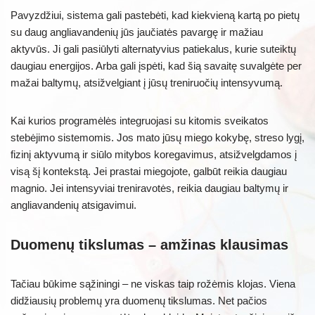
Pavyzdžiui, sistema gali pastebėti, kad kiekvieną kartą po pietų
su daug angliavandenių jūs jaučiatės pavargę ir mažiau
aktyvūs. Ji gali pasiūlyti alternatyvius patiekalus, kurie suteiktų
daugiau energijos. Arba gali įspėti, kad šią savaitę suvalgėte per
mažai baltymų, atsižvelgiant į jūsų treniruočių intensyvumą.
Kai kurios programėlės integruojasi su kitomis sveikatos
stebėjimo sistemomis. Jos mato jūsų miego kokybę, streso lygį,
fizinį aktyvumą ir siūlo mitybos koregavimus, atsižvelgdamos į
visą šį kontekstą. Jei prastai miegojote, galbūt reikia daugiau
magnio. Jei intensyviai treniravotės, reikia daugiau baltymų ir
angliavandenių atsigavimui.
Duomenų tikslumas – amžinas klausimas
Tačiau būkime sąžiningi – ne viskas taip rožėmis klojas. Viena
didžiausių problemų yra duomenų tikslumas. Net pačios