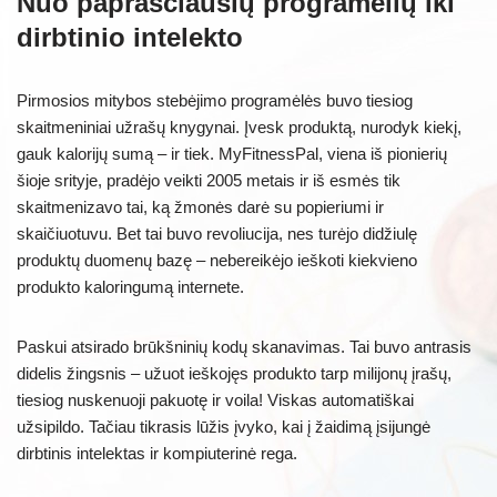
Nuo paprasčiausių programėlių iki
dirbtinio intelekto
Pirmosios mitybos stebėjimo programėlės buvo tiesiog
skaitmeniniai užrašų knygynai. Įvesk produktą, nurodyk kiekį,
gauk kalorijų sumą – ir tiek. MyFitnessPal, viena iš pionierių
šioje srityje, pradėjo veikti 2005 metais ir iš esmės tik
skaitmenizavo tai, ką žmonės darė su popieriumi ir
skaičiuotuvu. Bet tai buvo revoliucija, nes turėjo didžiulę
produktų duomenų bazę – nebereikėjo ieškoti kiekvieno
produkto kaloringumą internete.
Paskui atsirado brūkšninių kodų skanavimas. Tai buvo antrasis
didelis žingsnis – užuot ieškojęs produkto tarp milijonų įrašų,
tiesiog nuskenuoji pakuotę ir voila! Viskas automatiškai
užsipildo. Tačiau tikrasis lūžis įvyko, kai į žaidimą įsijungė
dirbtinis intelektas ir kompiuterinė rega.