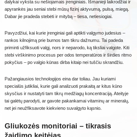
dalykai vyksta su nešiojamais įrenginiais. Išmanieji laikrodžiai ir
apyrankės jau seniai stebi mūsų fizinį aktyvumą, pulsą, miegą.
Dabar jie pradeda stebėti ir mitybą – tiesa, netiesiogiai.
Pavyzdžiui, kai kurie įrenginiai gali aptikti valgymo judesius –
rankos kilnojimą prie burnos tam tikru dažnumu. Tai padeda
priminti užfiksuoti valgį, nors ir neparodo, ką tiksliai valgote. Kiti
stebi virškinimo procesus per odos temperatūros ir širdies ritmo
pokyčius – po valgio kūnas dirba kitaip nei tuščiu skrandžiu.
Pažangiausios technologijos eina dar toliau. Jau kuriami
specialūs jutikliai, kurie gali analizuoti prakaitą ar kitus kūno
skysčius ir nustatyti tam tikrų medžiagų koncentraciją. Ateityje
tai galėtų parodyti, ar gavote pakankamai vitaminų ar mineralų,
net jei neužfiksavote kiekvieno suvalgyto kąsnio.
Gliukozės monitoriai – tikrasis
žaidimo keitėjas