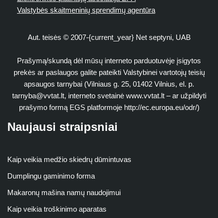
Valstybės skaitmeninių sprendimų agentūra
Aut. teisės © 2007-{current_year} Net septyni, UAB
Prašymą/skundą dėl mūsų interneto parduotuvėje įsigytos
prekės ar paslaugos galite pateikti Valstybinei vartotojų teisių
apsaugos tarnybai (Vilniaus g. 25, 01402 Vilnius, el. p.
tarnyba@vvtat.lt
, interneto svetainė www.vvtat.lt – ar užpildyti
prašymo formą EGS platformoje http://ec.europa.eu/odr/)
Naujausi straipsniai
Kaip veikia medžio skiedrų dūmintuvas
Dumplingu gaminimo forma
Makaronų mašina namų naudojimui
Kaip veikia troškinimo aparatas