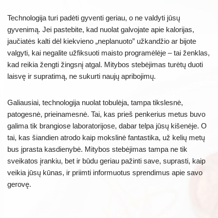
Technologija turi padėti gyventi geriau, o ne valdyti jūsų
gyvenimą. Jei pastebite, kad nuolat galvojate apie kalorijas,
jaučiatės kalti dėl kiekvieno „neplanuoto” užkandžio ar bijote
valgyti, kai negalite užfiksuoti maisto programėlėje – tai ženklas,
kad reikia žengti žingsnį atgal. Mitybos stebėjimas turėtų duoti
laisvę ir supratimą, ne sukurti naujų apribojimų.
Galiausiai, technologija nuolat tobulėja, tampa tikslesnė,
patogesnė, prieinamesnė. Tai, kas prieš penkerius metus buvo
galima tik brangiose laboratorijose, dabar telpa jūsų kišenėje. O
tai, kas šiandien atrodo kaip mokslinė fantastika, už kelių metų
bus įprasta kasdienybė. Mitybos stebėjimas tampa ne tik
sveikatos įrankiu, bet ir būdu geriau pažinti save, suprasti, kaip
veikia jūsų kūnas, ir priimti informuotus sprendimus apie savo
gerovę.