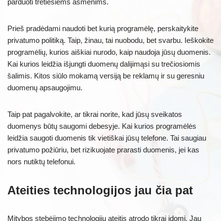
parduoti tretiesiems asmenims.
Prieš pradėdami naudoti bet kurią programėlę, perskaitykite
privatumo politiką. Taip, žinau, tai nuobodu, bet svarbu. Ieškokite
programėlių, kurios aiškiai nurodo, kaip naudoja jūsų duomenis.
Kai kurios leidžia išjungti duomenų dalijimąsi su trečiosiomis
šalimis. Kitos siūlo mokamą versiją be reklamų ir su geresniu
duomenų apsaugojimu.
Taip pat pagalvokite, ar tikrai norite, kad jūsų sveikatos
duomenys būtų saugomi debesyje. Kai kurios programėlės
leidžia saugoti duomenis tik vietiškai jūsų telefone. Tai saugiau
privatumo požiūriu, bet rizikuojate prarasti duomenis, jei kas
nors nutiktų telefonui.
Ateities technologijos jau čia pat
Mitybos stebėjimo technologijų ateitis atrodo tikrai įdomi. Jau