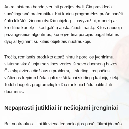
Antra, sistema bando įvertinti porcijos dydį. Čia prasideda
sudėtingesnė matematika. Kai kurios programėlės prašo padėti
šalia lėkštės žinomo dydžio objektą – pavyzdžiui, monetą ar
kreditinę kortelę – kad galėtų apskaičiuoti mastą. Kitos naudoja
pažangesnius algoritmus, kurie įvertina porcijas pagal lėkštės
dydį ar lyginant su kitais objektais nuotraukoje.
Trečia, remiantis produkto atpažinimu ir porcijos įvertinimu,
sistema skaičiuoja maistines vertes iš savo duomenų bazės.
Čia slypi viena didžiausių problemų – skirtingi tos pačios
vištienos kepimo būdai gali reikšti labai skirtingą kalorijų kiekį.
Todėl daugelis programėlių leidžia rankiniu būdu patikslinti
duomenis.
Nepaprasti jutikliai ir nešiojami įrenginiai
Bet nuotraukos – tai tik viena technologijos pusė. Tikrai įdomūs