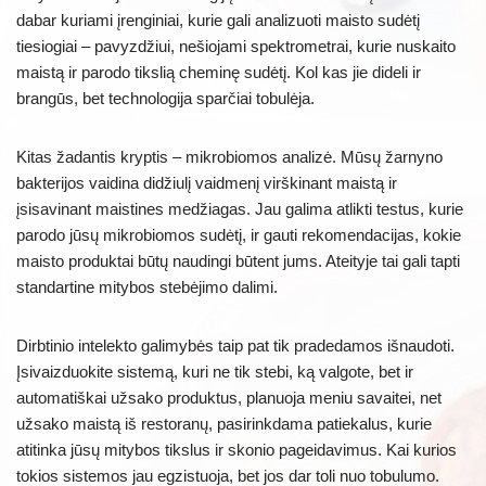
dabar kuriami įrenginiai, kurie gali analizuoti maisto sudėtį
tiesiogiai – pavyzdžiui, nešiojami spektrometrai, kurie nuskaito
maistą ir parodo tikslią cheminę sudėtį. Kol kas jie dideli ir
brangūs, bet technologija sparčiai tobulėja.
Kitas žadantis kryptis – mikrobiomos analizė. Mūsų žarnyno
bakterijos vaidina didžiulį vaidmenį virškinant maistą ir
įsisavinant maistines medžiagas. Jau galima atlikti testus, kurie
parodo jūsų mikrobiomos sudėtį, ir gauti rekomendacijas, kokie
maisto produktai būtų naudingi būtent jums. Ateityje tai gali tapti
standartine mitybos stebėjimo dalimi.
Dirbtinio intelekto galimybės taip pat tik pradedamos išnaudoti.
Įsivaizduokite sistemą, kuri ne tik stebi, ką valgote, bet ir
automatiškai užsako produktus, planuoja meniu savaitei, net
užsako maistą iš restoranų, pasirinkdama patiekalus, kurie
atitinka jūsų mitybos tikslus ir skonio pageidavimus. Kai kurios
tokios sistemos jau egzistuoja, bet jos dar toli nuo tobulumo.