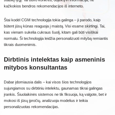
kažkokios bendros rekomendacijos iš interneto.
Štai kodėl CGM technologija tokia galinga – ji parodo, kaip
būtent jūsų kūnas reaguoja į maistą. Visi esame skirtingi. Tai,
kas vienam sukelia cukraus šuolį, kitam gali būti visiškai
normalu. Ši technologija leidžia personalizuoti mitybą remiantis
tikrais duomenimis.
Dirbtinis intelektas kaip asmeninis
mitybos konsultantas
Dabar įdomiausia dalis – kai visos šios technologijos
sujungiamos su dirbtiniu intelektu, gaunamas tikrai galingas
įrankis. Šiuolaikinės sistemos ne tik fiksuoja, ką valgote, bet ir
mokosi iš jūsų įpročių, analizuoja modelius ir teikia
personalizuotas rekomendacijas.