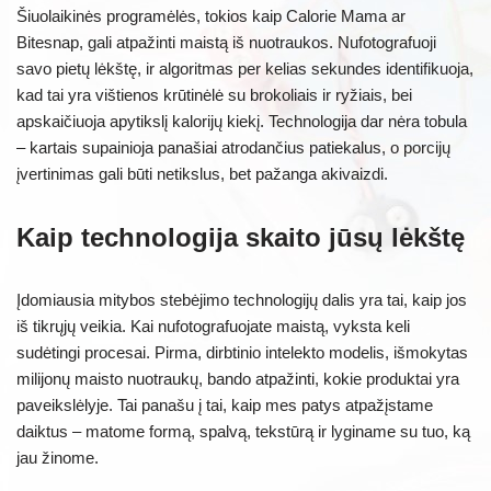
Šiuolaikinės programėlės, tokios kaip Calorie Mama ar
Bitesnap, gali atpažinti maistą iš nuotraukos. Nufotografuoji
savo pietų lėkštę, ir algoritmas per kelias sekundes identifikuoja,
kad tai yra vištienos krūtinėlė su brokoliais ir ryžiais, bei
apskaičiuoja apytikslį kalorijų kiekį. Technologija dar nėra tobula
– kartais supainioja panašiai atrodančius patiekalus, o porcijų
įvertinimas gali būti netikslus, bet pažanga akivaizdi.
Kaip technologija skaito jūsų lėkštę
Įdomiausia mitybos stebėjimo technologijų dalis yra tai, kaip jos
iš tikrųjų veikia. Kai nufotografuojate maistą, vyksta keli
sudėtingi procesai. Pirma, dirbtinio intelekto modelis, išmokytas
milijonų maisto nuotraukų, bando atpažinti, kokie produktai yra
paveikslėlyje. Tai panašu į tai, kaip mes patys atpažįstame
daiktus – matome formą, spalvą, tekstūrą ir lyginame su tuo, ką
jau žinome.