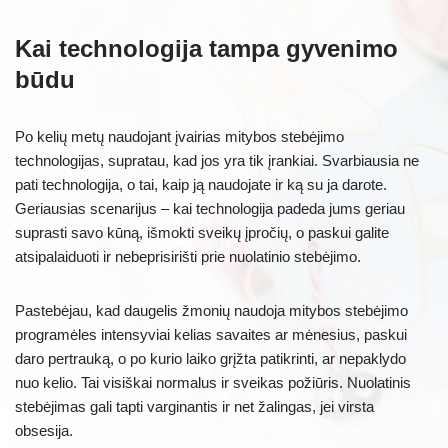
Kai technologija tampa gyvenimo
būdu
Po kelių metų naudojant įvairias mitybos stebėjimo
technologijas, supratau, kad jos yra tik įrankiai. Svarbiausia ne
pati technologija, o tai, kaip ją naudojate ir ką su ja darote.
Geriausias scenarijus – kai technologija padeda jums geriau
suprasti savo kūną, išmokti sveikų įpročių, o paskui galite
atsipalaiduoti ir nebeprisirišti prie nuolatinio stebėjimo.
Pastebėjau, kad daugelis žmonių naudoja mitybos stebėjimo
programėles intensyviai kelias savaites ar mėnesius, paskui
daro pertrauką, o po kurio laiko grįžta patikrinti, ar nepaklydo
nuo kelio. Tai visiškai normalus ir sveikas požiūris. Nuolatinis
stebėjimas gali tapti varginantis ir net žalingas, jei virsta
obsesija.