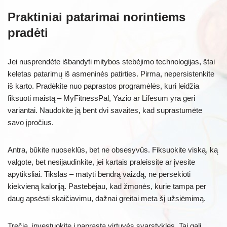
Praktiniai patarimai norintiems
pradėti
Jei nusprendėte išbandyti mitybos stebėjimo technologijas, štai
keletas patarimų iš asmeninės patirties. Pirma, nepersistenkite
iš karto. Pradėkite nuo paprastos programėlės, kuri leidžia
fiksuoti maistą – MyFitnessPal, Yazio ar Lifesum yra geri
variantai. Naudokite ją bent dvi savaites, kad suprastumėte
savo įpročius.
Antra, būkite nuoseklūs, bet ne obsesyvūs. Fiksuokite viską, ką
valgote, bet nesijaudinkite, jei kartais praleissite ar įvesite
apytiksliai. Tikslas – matyti bendrą vaizdą, ne persekioti
kiekvieną kaloriją. Pastebėjau, kad žmonės, kurie tampa per
daug apsėsti skaičiavimu, dažnai greitai meta šį užsiėmimą.
Trečia, investuokite į paprastą virtuvės svarstykles. Tai gali