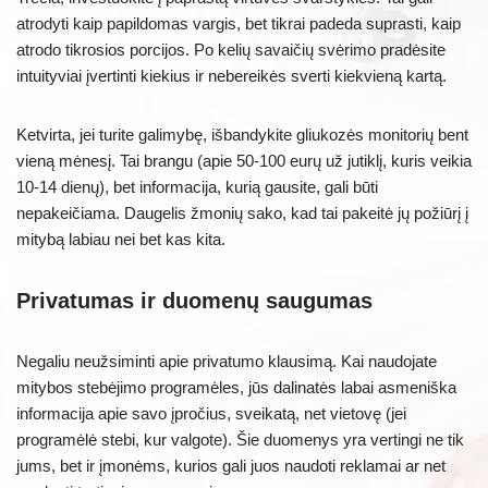
atrodyti kaip papildomas vargis, bet tikrai padeda suprasti, kaip
atrodo tikrosios porcijos. Po kelių savaičių svėrimo pradėsite
intuityviai įvertinti kiekius ir nebereikės sverti kiekvieną kartą.
Ketvirta, jei turite galimybę, išbandykite gliukozės monitorių bent
vieną mėnesį. Tai brangu (apie 50-100 eurų už jutiklį, kuris veikia
10-14 dienų), bet informacija, kurią gausite, gali būti
nepakeičiama. Daugelis žmonių sako, kad tai pakeitė jų požiūrį į
mitybą labiau nei bet kas kita.
Privatumas ir duomenų saugumas
Negaliu neužsiminti apie privatumo klausimą. Kai naudojate
mitybos stebėjimo programėles, jūs dalinatės labai asmeniška
informacija apie savo įpročius, sveikatą, net vietovę (jei
programėlė stebi, kur valgote). Šie duomenys yra vertingi ne tik
jums, bet ir įmonėms, kurios gali juos naudoti reklamai ar net