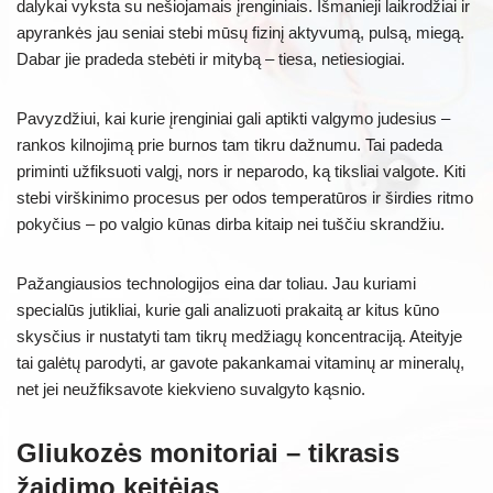
dalykai vyksta su nešiojamais įrenginiais. Išmanieji laikrodžiai ir
apyrankės jau seniai stebi mūsų fizinį aktyvumą, pulsą, miegą.
Dabar jie pradeda stebėti ir mitybą – tiesa, netiesiogiai.
Pavyzdžiui, kai kurie įrenginiai gali aptikti valgymo judesius –
rankos kilnojimą prie burnos tam tikru dažnumu. Tai padeda
priminti užfiksuoti valgį, nors ir neparodo, ką tiksliai valgote. Kiti
stebi virškinimo procesus per odos temperatūros ir širdies ritmo
pokyčius – po valgio kūnas dirba kitaip nei tuščiu skrandžiu.
Pažangiausios technologijos eina dar toliau. Jau kuriami
specialūs jutikliai, kurie gali analizuoti prakaitą ar kitus kūno
skysčius ir nustatyti tam tikrų medžiagų koncentraciją. Ateityje
tai galėtų parodyti, ar gavote pakankamai vitaminų ar mineralų,
net jei neužfiksavote kiekvieno suvalgyto kąsnio.
Gliukozės monitoriai – tikrasis
žaidimo keitėjas