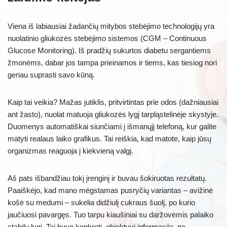
Viena iš labiausiai žadančių mitybos stebėjimo technologijų yra
nuolatinio gliukozės stebėjimo sistemos (CGM – Continuous
Glucose Monitoring). Iš pradžių sukurtos diabetu sergantiems
žmonėms, dabar jos tampa prieinamos ir tiems, kas tiesiog nori
geriau suprasti savo kūną.
Kaip tai veikia? Mažas jutiklis, pritvirtintas prie odos (dažniausiai
ant žasto), nuolat matuoja gliukozės lygį tarpląstelinėje skystyje.
Duomenys automatiškai siunčiami į išmanųjį telefoną, kur galite
matyti realaus laiko grafikus. Tai reiškia, kad matote, kaip jūsų
organizmas reaguoja į kiekvieną valgį.
Aš pats išbandžiau tokį įrenginį ir buvau šokiruotas rezultatų.
Paaiškėjo, kad mano mėgstamas pusryčių variantas – avižinė
košė su medumi – sukelia didžiulį cukraus šuolį, po kurio
jaučiuosi pavargęs. Tuo tarpu kiaušiniai su daržovėmis palaiko
stabilų lygį. Tai buvo konkreti, objektyvi informacija, ne