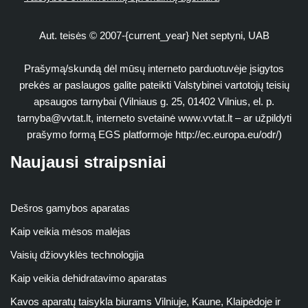
Aut. teisės © 2007-{current_year} Net septyni, UAB
Prašymą/skundą dėl mūsų interneto parduotuvėje įsigytos
prekės ar paslaugos galite pateikti Valstybinei vartotojų teisių
apsaugos tarnybai (Vilniaus g. 25, 01402 Vilnius, el. p.
tarnyba@vvtat.lt
, interneto svetainė www.vvtat.lt – ar užpildyti
prašymo formą EGS platformoje http://ec.europa.eu/odr/)
Naujausi straipsniai
Dešros gamybos aparatas
Kaip veikia mėsos malėjas
Vaisių džiovyklės technologija
Kaip veikia dehidratavimo aparatas
Kavos aparatų taisykla biurams Vilniuje, Kaune, Klaipėdoje ir