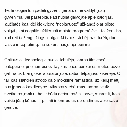
Technologija turi padėti gyventi geriau, o ne valdyti jūsų
gyvenimą. Jei pastebite, kad nuolat galvojate apie kalorijas,
jaučiatės kalti dėl kiekvieno “neplanuoto” užkandžio ar bijote
valgyti, kai negalite užfiksuoti maisto programėlėje – tai ženklas,
kad reikia žengti žingsnį atgal. Mitybos stebėjimas turėtų duoti
laisvę ir supratimą, ne sukurti naujų apribojimų.
Galiausiai, technologija nuolat tobulėja, tampa tikslesnė,
patogesnė, prieinamesnė. Tai, kas prieš penkerius metus buvo
galima tik brangiose laboratorijose, dabar telpa jūsų kišenėje. O
tai, kas šiandien atrodo kaip mokslinė fantastika, už kelių metų
bus įprasta kasdienybė. Mitybos stebėjimas tampa ne tik
sveikatos įrankiu, bet ir būdu geriau pažinti save, suprasti, kaip
veikia jūsų kūnas, ir priimti informuotus sprendimus apie savo
gerovę.