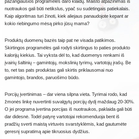
pažangiausios programėlės daro klaidų. Maisto atpažinimas iš
nuotraukos gali būti netikslus, ypač su sudėtingais patiekalais.
Kaip algoritmas turi žinoti, kiek aliejaus panaudojote kepant ar
kokio riebingumo mėsą pirko jūsų mama?
Produktų duomenų bazės taip pat ne visada patikimos.
Skirtingos programėlės gali rodyti skirtingus to paties produkto
kalorijų kiekius. Tai vyksta dėl to, kad duomenys renkami iš
įvairių šaltinių – gamintojų, mokslinių tyrimų, vartotojų įrašų. Be
to, net tas pats produktas gali skirtis priklausomai nuo
gamintojo, brandos, paruošimo būdo.
Porcijų įvertinimas – dar viena silpna vieta. Tyrimai rodo, kad
žmonės linkę nuvertinti suvalgytų porcijų dydį maždaug 20-30%.
O jei programa įvertina porcijas iš nuotraukos, paklaida gali būti
dar didesnė. Todėl patyrę vartotojai rekomenduoja bent iš
pradžių sverti maistą virtuvės svarstyklėmis, kad gautumėte
geresnį supratimą apie tikruosius dydžius.