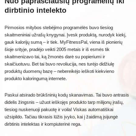
Nuo paprasčiausių programėlių iki
dirbtinio intelekto
Pirmosios mitybos stebėjimo programėlės buvo tiesiog
skaitmeniniai užrašų knygynai. Įvesk produktą, nurodyk kiekį,
gauk kalorijų sumą – ir tiek. MyFitnessPal, viena iš pionierių
šioje srityje, pradėjo veikti 2005 metais ir iš esmės tik
skaitmenizavo tai, ką žmonės darė su popieriumi ir
skaičiuotuvu. Bet tai buvo revoliucija, nes turėjo didžiulę
produktų duomenų bazę – nebereikėjo ieškoti kiekvieno
produkto kaloringumą internete.
Paskui atsirado brūkšninių kodų skanavimas. Tai buvo antrasis
didelis žingsnis – užuot ieškojęs produkto tarp milijonų įrašų,
tiesiog nuskenuoji pakuotę ir voila! Viskas automatiškai
užsipildo. Tačiau tikrasis lūžis įvyko, kai į žaidimą įsijungė
dirbtinis intelektas ir kompiuterinė rega.