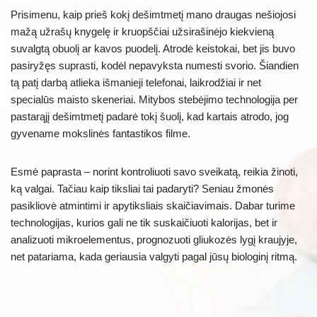
Prisimenu, kaip prieš kokį dešimtmetį mano draugas nešiojosi
mažą užrašų knygelę ir kruopščiai užsirašinėjo kiekvieną
suvalgtą obuolį ar kavos puodelį. Atrodė keistokai, bet jis buvo
pasiryžęs suprasti, kodėl nepavyksta numesti svorio. Šiandien
tą patį darbą atlieka išmanieji telefonai, laikrodžiai ir net
specialūs maisto skeneriai. Mitybos stebėjimo technologija per
pastarąjį dešimtmetį padarė tokį šuolį, kad kartais atrodo, jog
gyvename mokslinės fantastikos filme.
Esmė paprasta – norint kontroliuoti savo sveikatą, reikia žinoti,
ką valgai. Tačiau kaip tiksliai tai padaryti? Seniau žmonės
pasikliovė atmintimi ir apytiksliais skaičiavimais. Dabar turime
technologijas, kurios gali ne tik suskaičiuoti kalorijas, bet ir
analizuoti mikroelementus, prognozuoti gliukozės lygį kraujyje,
net patariama, kada geriausia valgyti pagal jūsų biologinį ritmą.