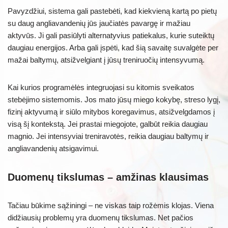
Pavyzdžiui, sistema gali pastebėti, kad kiekvieną kartą po pietų
su daug angliavandenių jūs jaučiatės pavargę ir mažiau
aktyvūs. Ji gali pasiūlyti alternatyvius patiekalus, kurie suteiktų
daugiau energijos. Arba gali įspėti, kad šią savaitę suvalgėte per
mažai baltymų, atsižvelgiant į jūsų treniruočių intensyvumą.
Kai kurios programėlės integruojasi su kitomis sveikatos
stebėjimo sistemomis. Jos mato jūsų miego kokybę, streso lygį,
fizinį aktyvumą ir siūlo mitybos koregavimus, atsižvelgdamos į
visą šį kontekstą. Jei prastai miegojote, galbūt reikia daugiau
magnio. Jei intensyviai treniravotės, reikia daugiau baltymų ir
angliavandenių atsigavimui.
Duomenų tikslumas – amžinas klausimas
Tačiau būkime sąžiningi – ne viskas taip rožėmis klojas. Viena
didžiausių problemų yra duomenų tikslumas. Net pačios