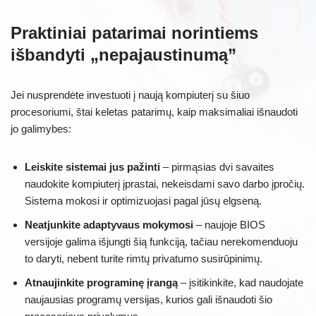
Praktiniai patarimai norintiems
išbandyti „nepajaustinumą”
Jei nusprendėte investuoti į naują kompiuterį su šiuo
procesoriumi, štai keletas patarimų, kaip maksimaliai išnaudoti
jo galimybes:
Leiskite sistemai jus pažinti
– pirmąsias dvi savaites
naudokite kompiuterį įprastai, nekeisdami savo darbo įpročių.
Sistema mokosi ir optimizuojasi pagal jūsų elgseną.
Neatjunkite adaptyvaus mokymosi
– naujoje BIOS
versijoje galima išjungti šią funkciją, tačiau nerekomenduoju
to daryti, nebent turite rimtų privatumo susirūpinimų.
Atnaujinkite programinę įrangą
– įsitikinkite, kad naudojate
naujausias programų versijas, kurios gali išnaudoti šio