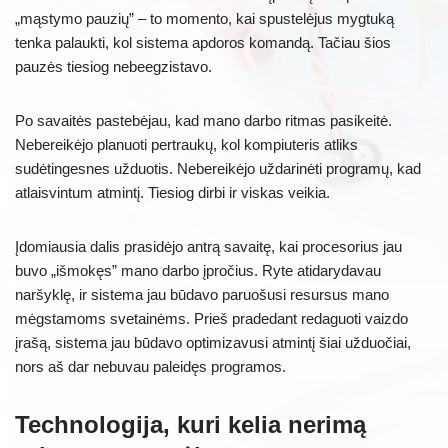
„mąstymo pauzių” – to momento, kai spustelėjus mygtuką
tenka palaukti, kol sistema apdoros komandą. Tačiau šios
pauzės tiesiog nebeegzistavo.
Po savaitės pastebėjau, kad mano darbo ritmas pasikeitė.
Nebereikėjo planuoti pertraukų, kol kompiuteris atliks
sudėtingesnes užduotis. Nebereikėjo uždarinėti programų, kad
atlaisvintum atmintį. Tiesiog dirbi ir viskas veikia.
Įdomiausia dalis prasidėjo antrą savaitę, kai procesorius jau
buvo „išmokęs” mano darbo įpročius. Ryte atidarydavau
naršyklę, ir sistema jau būdavo paruošusi resursus mano
mėgstamoms svetainėms. Prieš pradedant redaguoti vaizdo
įrašą, sistema jau būdavo optimizavusi atmintį šiai užduočiai,
nors aš dar nebuvau paleidęs programos.
Technologija, kuri kelia nerimą