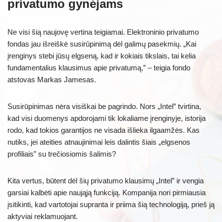
privatumo gynėjams
Ne visi šią naujovę vertina teigiamai. Elektroninio privatumo
fondas jau išreiškė susirūpinimą dėl galimų pasekmių. „Kai
įrenginys stebi jūsų elgseną, kad ir kokiais tikslais, tai kelia
fundamentalius klausimus apie privatumą,” – teigia fondo
atstovas Markas Jamesas.
Susirūpinimas nėra visiškai be pagrindo. Nors „Intel” tvirtina,
kad visi duomenys apdorojami tik lokaliame įrenginyje, istorija
rodo, kad tokios garantijos ne visada išlieka ilgaamžės. Kas
nutiks, jei ateities atnaujinimai leis dalintis šiais „elgsenos
profiliais” su trečiosiomis šalimis?
Kita vertus, būtent dėl šių privatumo klausimų „Intel” ir vengia
garsiai kalbėti apie naująją funkciją. Kompanija nori pirmiausia
įsitikinti, kad vartotojai supranta ir priima šią technologiją, prieš ją
aktyviai reklamuojant.