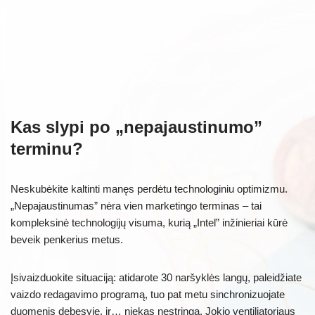
Kas slypi po „nepajaustinumo”
terminu?
Neskubėkite kaltinti manęs perdėtu technologiniu optimizmu.
„Nepajaustinumas” nėra vien marketingo terminas – tai
kompleksinė technologijų visuma, kurią „Intel” inžinieriai kūrė
beveik penkerius metus.
Įsivaizduokite situaciją: atidarote 30 naršyklės langų, paleidžiate
vaizdo redagavimo programą, tuo pat metu sinchronizuojate
duomenis debesyje, ir… niekas nestringa. Jokio ventiliatoriaus