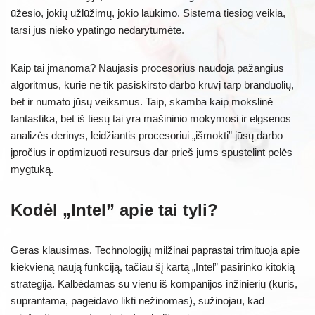
ūžesio, jokių užlūžimų, jokio laukimo. Sistema tiesiog veikia,
tarsi jūs nieko ypatingo nedarytumėte.
Kaip tai įmanoma? Naujasis procesorius naudoja pažangius
algoritmus, kurie ne tik pasiskirsto darbo krūvį tarp branduolių,
bet ir numato jūsų veiksmus. Taip, skamba kaip mokslinė
fantastika, bet iš tiesų tai yra mašininio mokymosi ir elgsenos
analizės derinys, leidžiantis procesoriui „išmokti” jūsų darbo
įpročius ir optimizuoti resursus dar prieš jums spustelint pelės
mygtuką.
Kodėl „Intel” apie tai tyli?
Geras klausimas. Technologijų milžinai paprastai trimituoja apie
kiekvieną naują funkciją, tačiau šį kartą „Intel” pasirinko kitokią
strategiją. Kalbėdamas su vienu iš kompanijos inžinierių (kuris,
suprantama, pageidavo likti nežinomas), sužinojau, kad