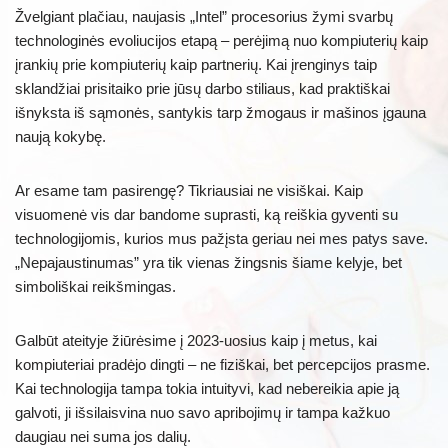
Žvelgiant plačiau, naujasis „Intel” procesorius žymi svarbų
technologinės evoliucijos etapą – perėjimą nuo kompiuterių kaip
įrankių prie kompiuterių kaip partnerių. Kai įrenginys taip
sklandžiai prisitaiko prie jūsų darbo stiliaus, kad praktiškai
išnyksta iš sąmonės, santykis tarp žmogaus ir mašinos įgauna
naują kokybę.
Ar esame tam pasirengę? Tikriausiai ne visiškai. Kaip
visuomenė vis dar bandome suprasti, ką reiškia gyventi su
technologijomis, kurios mus pažįsta geriau nei mes patys save.
„Nepajaustinumas” yra tik vienas žingsnis šiame kelyje, bet
simboliškai reikšmingas.
Galbūt ateityje žiūrėsime į 2023-uosius kaip į metus, kai
kompiuteriai pradėjo dingti – ne fiziškai, bet percepcijos prasme.
Kai technologija tampa tokia intuityvi, kad nebereikia apie ją
galvoti, ji išsilaisvina nuo savo apribojimų ir tampa kažkuo
daugiau nei suma jos dalių.