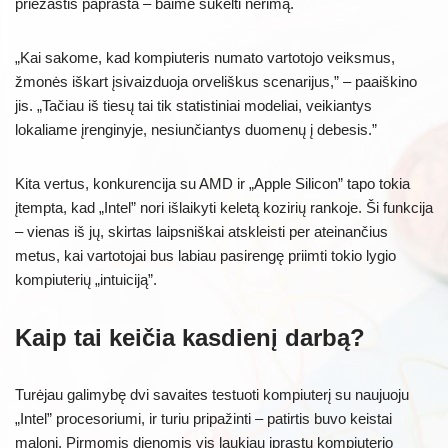
priežastis paprasta – baimė sukelti nerimą.
„Kai sakome, kad kompiuteris numato vartotojo veiksmus,
žmonės iškart įsivaizduoja orveliškus scenarijus,” – paaiškino
jis. „Tačiau iš tiesų tai tik statistiniai modeliai, veikiantys
lokaliame įrenginyje, nesiunčiantys duomenų į debesis.”
Kita vertus, konkurencija su AMD ir „Apple Silicon” tapo tokia
įtempta, kad „Intel” nori išlaikyti keletą kozirių rankoje. Ši funkcija
– vienas iš jų, skirtas laipsniškai atskleisti per ateinančius
metus, kai vartotojai bus labiau pasirengę priimti tokio lygio
kompiuterių „intuiciją”.
Kaip tai keičia kasdienį darbą?
Turėjau galimybę dvi savaites testuoti kompiuterį su naujuoju
„Intel” procesoriumi, ir turiu pripažinti – patirtis buvo keistai
maloni. Pirmomis dienomis vis laukiau įprastų kompiuterio