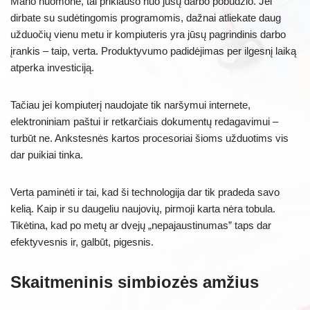
Mano nuomone, tai priklauso nuo jūsų darbo pobūdžio. Jei
dirbate su sudėtingomis programomis, dažnai atliekate daug
užduočių vienu metu ir kompiuteris yra jūsų pagrindinis darbo
įrankis – taip, verta. Produktyvumo padidėjimas per ilgesnį laiką
atperka investiciją.
Tačiau jei kompiuterį naudojate tik naršymui internete,
elektroniniam paštui ir retkarčiais dokumentų redagavimui –
turbūt ne. Ankstesnės kartos procesoriai šioms užduotims vis
dar puikiai tinka.
Verta paminėti ir tai, kad ši technologija dar tik pradeda savo
kelią. Kaip ir su daugeliu naujovių, pirmoji karta nėra tobula.
Tikėtina, kad po metų ar dvejų „nepajaustinumas” taps dar
efektyvesnis ir, galbūt, pigesnis.
Skaitmeninis simbiozės amžius