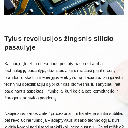
Tylus revoliucijos žingsnis silicio
pasaulyje
Kai naujo „Intel” procesoriaus pristatymas nuskamba
technologijų pasaulyje, dažniausiai girdime apie gigahercus,
branduolių skaičių ir energijos efektyvumą. Tačiau už šių įprastų
techninių specifikacijų slypi kur kas įdomesnis ir, sakyčiau, net
bauginantis aspektas – funkcija, kuri keičia patį kompiuterio ir
žmogaus santykio pagrindą.
Naujausios kartos „Intel” procesoriai į rinką ateina su itin subtilia,
bet revoliucine funkcija – adaptyvaus atsako technologija, kuri
leidžia kompiuteriui tapti praktiškai „nepajaustinu”. Ką tai reiškia?