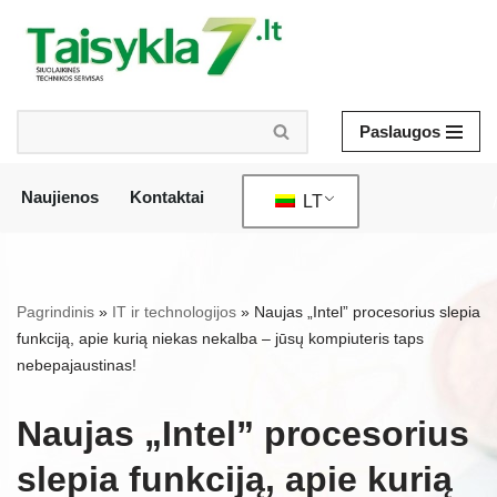
Pereiti
prie
turinio
Paslaugos
Naujienos
Kontaktai
LT
/
Pagrindinis
»
IT ir technologijos
»
Naujas „Intel” procesorius slepia
funkciją, apie kurią niekas nekalba – jūsų kompiuteris taps
nebepajaustinas!
Naujas „Intel” procesorius
slepia funkciją, apie kurią