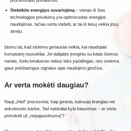
procesoriaus privalumus.
Stebėkite energijos suvartojimą
– vienas iš šios
technologijos privalumų yra optimizuotas energijos
naudojimas, tačiau verta stebėti, ar tai iš tiesų veikia jūsų
atveju.
Įdomu tai, kad sistema geriausiai veikia, kai naudojate
kompiuterį nuosekliai. Jei dalijatės įrenginiu su kitais šeimos
nariais, funkcionalumas nebus toks įspūdingas, nes sistema
gaus prieštaringus signalus apie naudojimo įpročius.
Ar verta mokėti daugiau?
Nauji „Intel” procesoriai, kaip įprasta, kainuoja brangiau nei
ankstesnės kartos. Tad natūraliai kyla klausimas – ar verta
primokėti už „nepajaustinumą”?