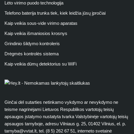
Lėto virimo puodo technologija
Telefono baterija trunka tiek, kiek leidžia jūsų įpročiai
Kaip veikia sous-vide virimo aparatas
Kaip veikia išmaniosios krosnys
Grindinio šildymo kontroleris
Drėgmės kontrolės sistema
Kaip veikia dūmų detektorius su WiFi
Ginčai dėl sutarties netinkamo vykdymo ar nevykdymo ne
teisme nagrinėjami Lietuvos Respublikos vartotojų teisių
apsaugos įstatymo nustatyta tvarka Valstybinėje vartotojų teisių
apsaugos tarnyboje, adresu Vilniaus g. 25, 01402 Vilnius, el. p.
tarnyba@vvtat.lt
, tel. (8 5) 262 67 51, interneto svetainė