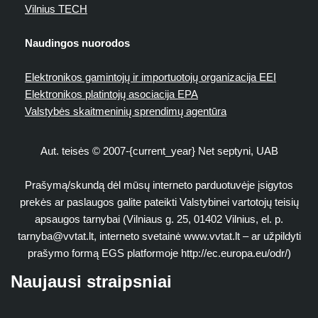
Vilnius TECH
Naudingos nuorodos
Elektronikos gamintojų ir importuotojų organizacija EEI
Elektronikos platintojų asociacija EPA
Valstybės skaitmeninių sprendimų agentūra
Aut. teisės © 2007-{current_year} Net septyni, UAB
Prašymą/skundą dėl mūsų interneto parduotuvėje įsigytos
prekės ar paslaugos galite pateikti Valstybinei vartotojų teisių
apsaugos tarnybai (Vilniaus g. 25, 01402 Vilnius, el. p.
tarnyba@vvtat.lt
, interneto svetainė www.vvtat.lt – ar užpildyti
prašymo formą EGS platformoje http://ec.europa.eu/odr/)
Naujausi straipsniai