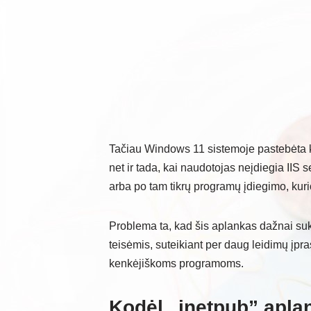
Tačiau Windows 11 sistemoje pastebėta k
net ir tada, kai naudotojas neįdiegia IIS 
arba po tam tikrų programų įdiegimo, ku
Problema ta, kad šis aplankas dažnai su
teisėmis, suteikiant per daug leidimų įp
kenkėjiškoms programoms.
Kodėl „inetpub” apl