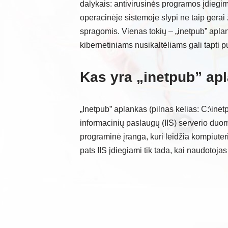
dalykais: antivirusinės programos įdieg
operacinėje sistemoje slypi ne taip gerai
spragomis. Vienas tokių – „inetpub” aplan
kibernetiniams nusikaltėliams gali tapti pu
Kas yra „inetpub” apl
„Inetpub” aplankas (pilnas kelias: C:\inet
informacinių paslaugų (IIS) serverio duome
programinė įranga, kuri leidžia kompiuteriu
pats IIS įdiegiami tik tada, kai naudotojas