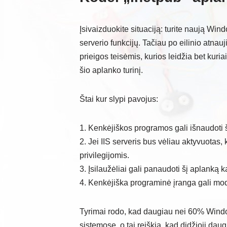
Įsivaizduokite situaciją: turite naują Wi
serverio funkcijų. Tačiau po eilinio atna
prieigos teisėmis, kurios leidžia bet kuri
šio aplanko turinį.
Štai kur slypi pavojus:
1. Kenkėjiškos programos gali išnaudoti 
2. Jei IIS serveris bus vėliau aktyvuotas
privilegijomis.
3. Įsilaužėliai gali panaudoti šį aplanką 
4. Kenkėjiška programinė įranga gali mod
Tyrimai rodo, kad daugiau nei 60% Wind
sistemose, o tai reiškia, kad didžioji dau