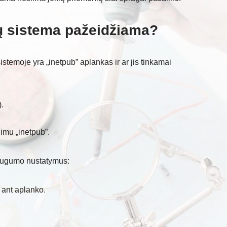
ūsų sistema pažeidžiama?
stemoje yra „inetpub” aplankas ir ar jis tinkamai
).
nimu „inetpub”.
 saugumo nustatymus:
 ant aplanko.