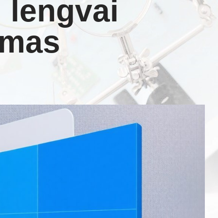
 lengvai
amas