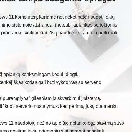
ndows 11 kompiuterį, kuriame net neketinate naudoti jokių
ujinimo sistemoje atsiranda „inetpub” aplankas su tokiomis
ai programai, veikiančiai jūsų naudotojo vardu, modifikuoti
šį aplanką kenksmingam kodui įdiegti.
, kenkėjiškas kodas gali būti vykdomas su serverio
kaip „tramplyną” gilesniam įsiskverbimui į sistemą.
ifikuoti serverio nustatymus, kad perimtų jūsų duomenis.
ows 11 naudotojų nežino apie šio aplanko egzistavimą savo
guma nesiima jokių priemonių šiai spragai pašalinti.