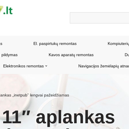
as
El. paspirtukų remontas
Kompiuteri
 pildymas
Kavos aparatų remontas
Du
Elektronikos remontas
Navigacijos žemėlapių atna
ankas „inetpub” lengvai pažeidžiamas
11″ aplankas