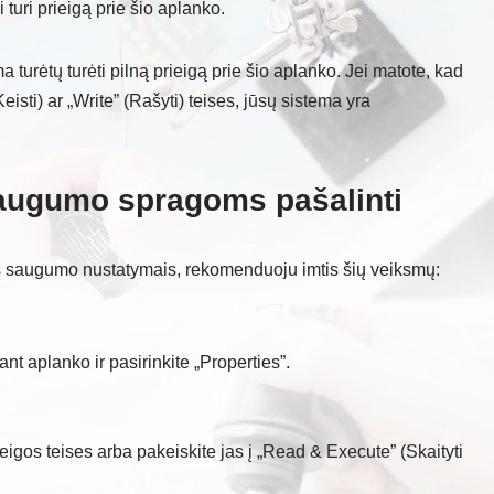
 turi prieigą prie šio aplanko.
ema turėtų turėti pilną prieigą prie šio aplanko. Jei matote, kad
eisti) ar „Write” (Rašyti) teises, jūsų sistema yra
 saugumo spragoms pašalinti
s saugumo nustatymais, rekomenduoju imtis šių veiksmų:
t aplanko ir pasirinkite „Properties”.
eigos teises arba pakeiskite jas į „Read & Execute” (Skaityti