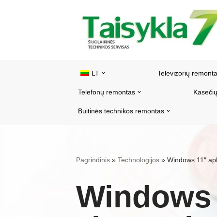
Pereiti
prie
turinio
LT
Televizorių remont
Telefonų remontas
Kasečių
Buitinės technikos remontas
Pagrindinis
»
Technologijos
»
Windows 11″ apl
Windows 