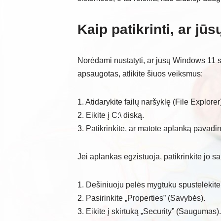
Kaip patikrinti, ar j
Norėdami nustatyti, ar jūsų Windows 11 si
apsaugotas, atlikite šiuos veiksmus:
1. Atidarykite failų naršyklę (File Explorer
2. Eikite į C:\ diską.
3. Patikrinkite, ar matote aplanką pavadi
Jei aplankas egzistuoja, patikrinkite jo
1. Dešiniuoju pelės mygtuku spustelėkite
2. Pasirinkite „Properties” (Savybės).
3. Eikite į skirtuką „Security” (Saugumas).