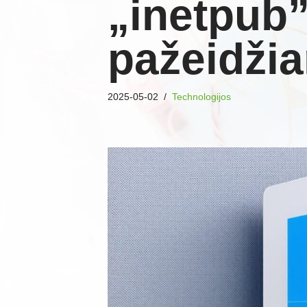
„inetpub”
pažeidži
2025-05-02
Technologijos