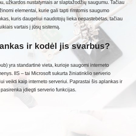
imu, užkardos nustatymais ar slaptažodžių saugumu. Tačiau
 žinomi elementai, kurie gali tapti rimtomis saugumo
kas, kuris daugeliui naudotojų lieka nepastebėtas, tačiau
ikiais vartais į jūsų sistemą.
ankas ir kodėl jis svarbus?
pub) yra standartinė vieta, kurioje saugomi interneto
nys. IIS – tai Microsoft sukurta žiniatinklio serverio
i veikti kaip interneto serveriui. Paprastai šis aplankas ir
 pasirenka įdiegti serverio funkcijas.