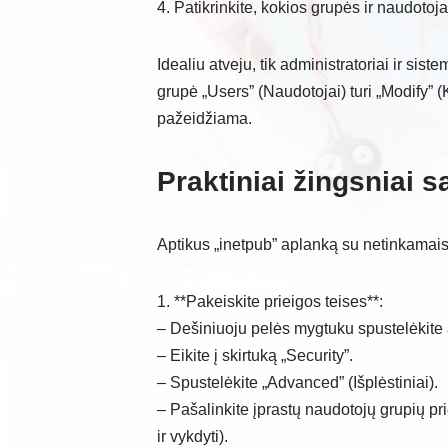
4. Patikrinkite, kokios grupės ir naudotojai
Idealiu atveju, tik administratoriai ir sist
grupė „Users” (Naudotojai) turi „Modify” (K
pažeidžiama.
Praktiniai žingsniai
Aptikus „inetpub” aplanką su netinkamai
1. **Pakeiskite prieigos teises**:
– Dešiniuoju pelės mygtuku spustelėkite an
– Eikite į skirtuką „Security”.
– Spustelėkite „Advanced” (Išplėstiniai).
– Pašalinkite įprastų naudotojų grupių pri
ir vykdyti).