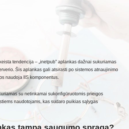
eista tendencija – „inetpub” aplankas dažnai sukuriamas
serverio. Šis aplankas gali atsirasti po sistemos atnaujinimo
rios naudoja IIS komponentus.
kuriamas su netinkamai sukonfigūruotomis prieigos
rastiems naudotojams, kas sudaro puikias sąlygas
ankas tampa saugumo spraga?