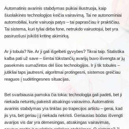
Automatinis avarinis stabdymas puikiai iliustruoja, kaip
šiuolaikinės technologijos keičia vairavimą. Tai ne autonominiai
automobiliai, kurie vairuoja patys – tai paprasčiau ir praktičiau.
Tai sistema, kuri tyliai dirba fone, netrukdo vairuotojui, bet yra
pasiruošusi įsikišti kritinę akimirką.
Ar ji tobula? Ne. Ar ji gali išgelbėti gyvybes? Tikrai taip. Statistika
kalba pati už save – šimtai tūkstančių avarijų buvo išvengta ar jų
pasekmės sumažintos dėl šios technologijos. Ir ji tik tobulės –
jutikliai taps jautresni, algoritmai protingesni, sistemos greičiau
reaguos į sudėtingesnes situacijas.
Bet svarbiausia pamoka čia tokia: technologija gali padėti, bet ji
niekada neturėtų pakeisti atsakingo vairavimo. Automatinis
avarinis stabdymas yra tinklas po trapecijos artistu – gerai, kad
jis yra, bet geriau į jį niekada nekristi. Geriausias būdas išvengti
avarijos vis dar yra dėmesingas, atsakingas vairavimas,