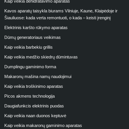
Kaip veikia dehidratavimo aparatas
Kavos aparatų taisykla biurams Vilniuje, Kaune, Klaipėdoje ir
Šiauliuose: kada verta remontuoti, o kada – keisti įrenginį
Elektrinis karšto rūkymo aparatas
Dūmų generatoriaus veikimas
Kaip veikia barbekiu grillis
Kaip veikia medžio skiedrų dūmintuvas
Dumplingu gaminimo forma
Makaronų mašina namų naudojimui
Kaip veikia troškinimo aparatas
Picos akmens technologija
Daugiafunkcis elektrinis puodas
Kaip veikia naan duonos keptuvė
Kaip veikia makaronų gaminimo aparatas