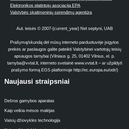
Elektronikos platintojų asociacija EPA
Valstybės skaitmeninių sprendimų agentūra
Aut. teisės © 2007-{current_year} Net septyni, UAB
Prašymą/skundą dėl mūsų interneto parduotuvėje įsigytos
prekės ar paslaugos galite pateikti Valstybinei vartotojų teisių
apsaugos tarnybai (Vilniaus g. 25, 01402 Vilnius, el. p.
tarnyba@vvtat.lt
, interneto svetainė www.vvtat.lt – ar užpildyti
prašymo formą EGS platformoje http://ec.europa.eu/odr/)
Naujausi straipsniai
Dešros gamybos aparatas
Kaip veikia mėsos malėjas
Vaisių džiovyklės technologija