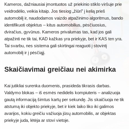
Kameros, dažniausiai įmontuotos už priekinio stiklo viršuje prie
veidrodėlio, veikia kitaip. Jos tiesiog „žiūri” į kelią prieš
automobilį ir, naudodamos vaizdo atpažinimo algoritmus, bando
identifikuoti objektus – kitus automobilius, pėsčiuosius,
dviračius, gyvūnus. Kameros privalumas tas, kad jos gali
atpažinti ne tik tai, KAD kažkas yra priekyje, bet ir KAS ten yra.
Tai svarbu, nes sistema gali skirtingai reaguoti į stovintį
automobilį ir į pėsčiąjį.
Skaičiavimai greičiau nei akimirka
Kai jutikliai surenka duomenis, prasideda tikrasis darbas.
Valdymo blokas – iš esmės nedidelis kompiuteris – analizuoja
gautą informaciją šimtus kartų per sekundę. Jis skaičiuoja ne tik
atstumą iki objekto priekyje, bet ir kiek laiko liko iki galimos
avarijos, kokiu greičiu važiuoja jūsų automobilis, ar objektas
priekyje juda, lėtėja ar stovi vietoje.