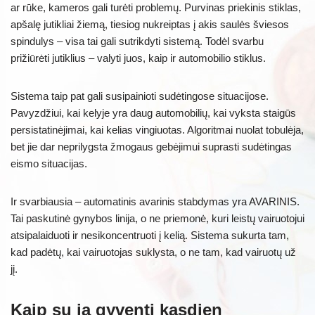
ar rūke, kameros gali turėti problemų. Purvinas priekinis stiklas,
apšalę jutikliai žiemą, tiesiog nukreiptas į akis saulės šviesos
spindulys – visa tai gali sutrikdyti sistemą. Todėl svarbu
prižiūrėti jutiklius – valyti juos, kaip ir automobilio stiklus.
Sistema taip pat gali susipainioti sudėtingose situacijose.
Pavyzdžiui, kai kelyje yra daug automobilių, kai vyksta staigūs
persistatinėjimai, kai kelias vingiuotas. Algoritmai nuolat tobulėja,
bet jie dar neprilygsta žmogaus gebėjimui suprasti sudėtingas
eismo situacijas.
Ir svarbiausia – automatinis avarinis stabdymas yra AVARINIS.
Tai paskutinė gynybos linija, o ne priemonė, kuri leistų vairuotojui
atsipalaiduoti ir nesikoncentruoti į kelią. Sistema sukurta tam,
kad padėtų, kai vairuotojas suklysta, o ne tam, kad vairuotų už
jį.
Kaip su ja gyventi kasdien