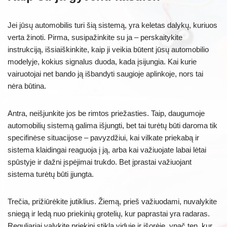
Jei jūsų automobilis turi šią sistemą, yra keletas dalykų, kuriuos
verta žinoti. Pirma, susipažinkite su ja – perskaitykite
instrukciją, išsiaiškinkite, kaip ji veikia būtent jūsų automobilio
modelyje, kokius signalus duoda, kada įsijungia. Kai kurie
vairuotojai net bando ją išbandyti saugioje aplinkoje, nors tai
nėra būtina.
Antra, neišjunkite jos be rimtos priežasties. Taip, daugumoje
automobilių sistemą galima išjungti, bet tai turėtų būti daroma tik
specifinėse situacijose – pavyzdžiui, kai vilkate priekabą ir
sistema klaidingai reaguoja į ją, arba kai važiuojate labai lėtai
spūstyje ir dažni įspėjimai trukdo. Bet įprastai važiuojant
sistema turėtų būti įjungta.
Trečia, prižiūrėkite jutiklius. Žiemą, prieš važiuodami, nuvalykite
sniegą ir ledą nuo priekinių grotelių, kur paprastai yra radaras.
Reguliariai valykite priekinį stiklą viduje ir išorėje, ypač ten, kur