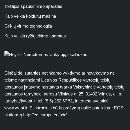
Tortilijos spausdinimo aparatas
Kaip veikia koldūnų mašina
Grikių virimo technologija
Kaip veikia ryžių virimo aparatas
Ginčai dėl sutarties netinkamo vykdymo ar nevykdymo ne
teisme nagrinėjami Lietuvos Respublikos vartotojų teisių
apsaugos įstatymo nustatyta tvarka Valstybinėje vartotojų teisių
apsaugos tarnyboje, adresu Vilniaus g. 25, 01402 Vilnius, el. p.
tarnyba@vvtat.lt
, tel. (8 5) 262 67 51, interneto svetainė
www.vvtat.lt. Elektroniniu būdu prašymą galite pateikti per EGS
platformą http://ec.europa.eu/odr/