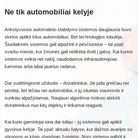
Ne tik automobiliai kelyje
Ankstyvosios automatinio stabdymo sistemos daugiausia buvo
skirtos aptikti kitus automobilius. Bet technologijos tobulėja.
Šiuolaikinės sistemos gali atpažinti ir pėsčiuosius – tai ypač
svarbu mieste, kur žmonės gali netikėtai išeiti į gatvę. Kai kurios
sistemos veikia net naktį, naudodamos infraraudonąsias
kameras arba labai jautrius radarus.
Dar sudėtingesnė užduotis – dviratininkai. Jie juda greičiau nei
pėstieji, bet lėčiau nei automobiliai, o jų siluetas siauresnis ir
sunkiau atpažįstamas. Naujausi algoritmai mokosi atskirti
dviratininkus nuo kitų objektų ir tinkamai reaguoti.
Kai kurie gamintojai eina dar toliau – jų sistemos gali aptikti
gyvūnus kelyje. Tai ypač aktualu šalyse, kur dažnos avarijos su
stirnomis ar kitais stambiais žvėrimis. Nors sistema galbūt ir