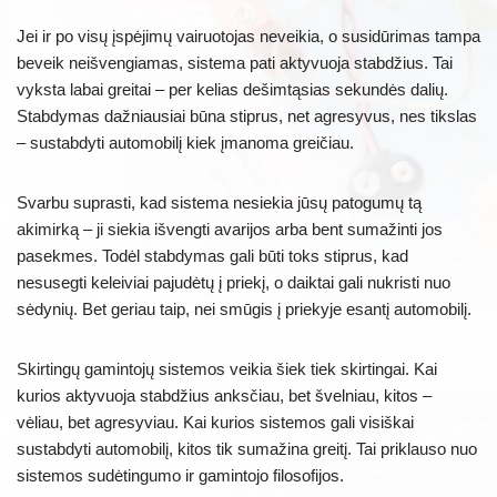
Jei ir po visų įspėjimų vairuotojas neveikia, o susidūrimas tampa
beveik neišvengiamas, sistema pati aktyvuoja stabdžius. Tai
vyksta labai greitai – per kelias dešimtąsias sekundės dalių.
Stabdymas dažniausiai būna stiprus, net agresyvus, nes tikslas
– sustabdyti automobilį kiek įmanoma greičiau.
Svarbu suprasti, kad sistema nesiekia jūsų patogumų tą
akimirką – ji siekia išvengti avarijos arba bent sumažinti jos
pasekmes. Todėl stabdymas gali būti toks stiprus, kad
nesusegti keleiviai pajudėtų į priekį, o daiktai gali nukristi nuo
sėdynių. Bet geriau taip, nei smūgis į priekyje esantį automobilį.
Skirtingų gamintojų sistemos veikia šiek tiek skirtingai. Kai
kurios aktyvuoja stabdžius anksčiau, bet švelniau, kitos –
vėliau, bet agresyviau. Kai kurios sistemos gali visiškai
sustabdyti automobilį, kitos tik sumažina greitį. Tai priklauso nuo
sistemos sudėtingumo ir gamintojo filosofijos.