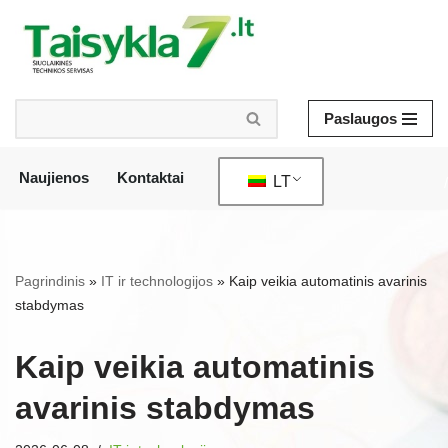
Pereiti
prie
turinio
Paslaugos
Naujienos
Kontaktai
LT
/
Pagrindinis
»
IT ir technologijos
»
Kaip veikia automatinis avarinis
stabdymas
Kaip veikia automatinis
avarinis stabdymas