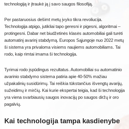
technologiją ir įtraukė ją į savo saugos filosofiją.
Per pastaruosius dešimt metų įvyko tikra revoliucija.
Technologija atpigo, jutikliai tapo geresni ir pigesni, algoritmai –
protingesni. Dabar net biudžetinės klasės automobiliai gali turėti
automatinį avarinį stabdymą. Europos Sąjungoje nuo 2022 metų
ši sistema yra privaloma visiems naujiems automobiliams. Tai
rodo, kaip rimtai imama ši technologija.
Tyrimai rodo įspūdingus rezultatus. Automobiliai su automatinio
avarinio stabdymo sistema patiria apie 40-50% mažiau
užpakalinių susidūrimų. Tai reiškia tūkstančius išvengtų avarijų,
sužeidimų ir mirčių. Kai kurie ekspertai teigia, kad ši technologija
yra viena svarbiausių saugos inovacijų po saugos diržų ir oro
pagalvių.
Kai technologija tampa kasdienybe