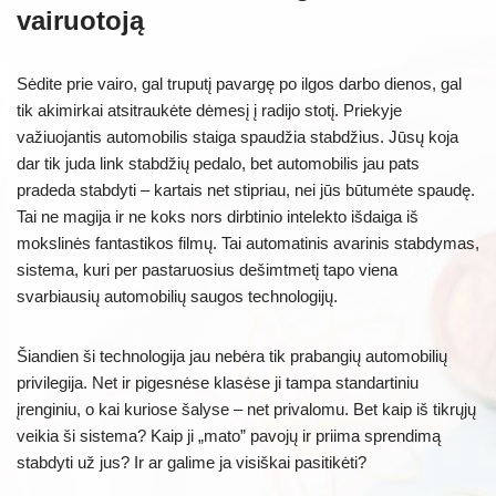
vairuotoją
Sėdite prie vairo, gal truputį pavargę po ilgos darbo dienos, gal
tik akimirkai atsitraukėte dėmesį į radijo stotį. Priekyje
važiuojantis automobilis staiga spaudžia stabdžius. Jūsų koja
dar tik juda link stabdžių pedalo, bet automobilis jau pats
pradeda stabdyti – kartais net stipriau, nei jūs būtumėte spaudę.
Tai ne magija ir ne koks nors dirbtinio intelekto išdaiga iš
mokslinės fantastikos filmų. Tai automatinis avarinis stabdymas,
sistema, kuri per pastaruosius dešimtmetį tapo viena
svarbiausių automobilių saugos technologijų.
Šiandien ši technologija jau nebėra tik prabangių automobilių
privilegija. Net ir pigesnėse klasėse ji tampa standartiniu
įrenginiu, o kai kuriose šalyse – net privalomu. Bet kaip iš tikrųjų
veikia ši sistema? Kaip ji „mato” pavojų ir priima sprendimą
stabdyti už jus? Ir ar galime ja visiškai pasitikėti?