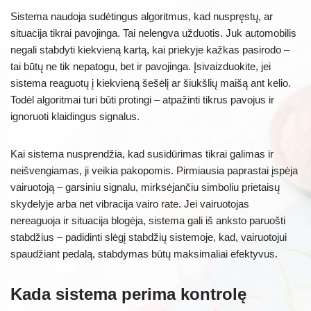
Sistema naudoja sudėtingus algoritmus, kad nuspręstų, ar
situacija tikrai pavojinga. Tai nelengva užduotis. Juk automobilis
negali stabdyti kiekvieną kartą, kai priekyje kažkas pasirodo –
tai būtų ne tik nepatogu, bet ir pavojinga. Įsivaizduokite, jei
sistema reaguotų į kiekvieną šešėlį ar šiukšlių maišą ant kelio.
Todėl algoritmai turi būti protingi – atpažinti tikrus pavojus ir
ignoruoti klaidingus signalus.
Kai sistema nusprendžia, kad susidūrimas tikrai galimas ir
neišvengiamas, ji veikia pakopomis. Pirmiausia paprastai įspėja
vairuotoją – garsiniu signalu, mirksėjančiu simboliu prietaisų
skydelyje arba net vibracija vairo rate. Jei vairuotojas
nereaguoja ir situacija blogėja, sistema gali iš anksto paruošti
stabdžius – padidinti slėgį stabdžių sistemoje, kad, vairuotojui
spaudžiant pedalą, stabdymas būtų maksimaliai efektyvus.
Kada sistema perima kontrolę