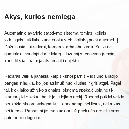
Akys, kurios nemiega
Automatinio avarinio stabdymo sistema remiasi keliais
skirtingais jutikliais, kurie nuolat stebi aplinką prieš automobilį.
Dažniausiai tai radarai, kameros arba abu kartu. Kai kurie
gamintojai naudoja dar ir lidarą – lazerinį skenavimo įrenginį,
kuris tiksliai matuoja atstumą iki objektų.
Radaras veikia panašiai kaip šikšnosparnis – išsiunčia radijo
bangas ir laukia, kol jos atsimuš nuo kliūties ir grįš atgal. Pagal
tai, kiek laiko užtruko signalas, sistema apskaičiuoja ne tik
atstumą iki objekto, bet ir jo judėjimo greitį. Radarai puikiai veikia
bet kokiomis oro sąlygomis – jiems nerūpi nei lietus, nei rūkas,
nei tamsa. Paprastai jie montuojami už priekinės grotelių arba
automobilio logotipo.