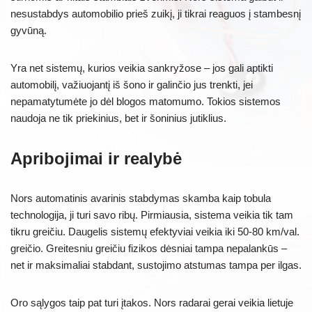
nesustabdys automobilio prieš zuikį, ji tikrai reaguos į stambesnį
gyvūną.
Yra net sistemų, kurios veikia sankryžose – jos gali aptikti
automobilį, važiuojantį iš šono ir galinčio jus trenkti, jei
nepamatytumėte jo dėl blogos matomumo. Tokios sistemos
naudoja ne tik priekinius, bet ir šoninius jutiklius.
Apribojimai ir realybė
Nors automatinis avarinis stabdymas skamba kaip tobula
technologija, ji turi savo ribų. Pirmiausia, sistema veikia tik tam
tikru greičiu. Daugelis sistemų efektyviai veikia iki 50-80 km/val.
greičio. Greitesniu greičiu fizikos dėsniai tampa nepalankūs –
net ir maksimaliai stabdant, sustojimo atstumas tampa per ilgas.
Oro sąlygos taip pat turi įtakos. Nors radarai gerai veikia lietuje