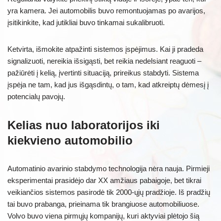
yra kamera. Jei automobilis buvo remontuojamas po avarijos,
įsitikinkite, kad jutikliai buvo tinkamai sukalibruoti.
Ketvirta, išmokite atpažinti sistemos įspėjimus. Kai ji pradeda
signalizuoti, nereikia išsigąsti, bet reikia nedelsiant reaguoti –
pažiūrėti į kelią, įvertinti situaciją, prireikus stabdyti. Sistema
įspėja ne tam, kad jus išgąsdintų, o tam, kad atkreiptų dėmesį į
potencialų pavojų.
Kelias nuo laboratorijos iki
kiekvieno automobilio
Automatinio avarinio stabdymo technologija nėra nauja. Pirmieji
eksperimentai prasidėjo dar XX amžiaus pabaigoje, bet tikrai
veikiančios sistemos pasirodė tik 2000-ųjų pradžioje. Iš pradžių
tai buvo prabanga, prieinama tik brangiuose automobiliuose.
Volvo buvo viena pirmųjų kompanijų, kuri aktyviai plėtojo šią