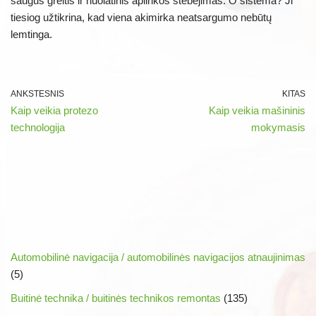
saugus greitis ir nuolatinis aplinkos stebėjimas. O sistema? Ji
tiesiog užtikrina, kad viena akimirka neatsargumo nebūtų
lemtinga.
ANKSTESNIS
KITAS
Kaip veikia protezo
Kaip veikia mašininis
technologija
mokymasis
Automobilinė navigacija / automobilinės navigacijos atnaujinimas
(5)
Buitinė technika / buitinės technikos remontas
(135)