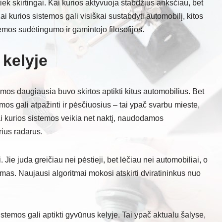
iek skirtingai. Kai kurios aktyvuoja stabdžius anksčiau, bet
ai kurios sistemos gali visiškai sustabdyti automobilį, kitos
temos sudėtingumo ir gamintojo filosofijos.
 kelyje
os daugiausia buvo skirtos aptikti kitus automobilius. Bet
mos gali atpažinti ir pėsčiuosius – tai ypač svarbu mieste,
Kai kurios sistemos veikia net naktį, naudodamos
rius radarus.
Jie juda greičiau nei pėstieji, bet lėčiau nei automobiliai, o
amas. Naujausi algoritmai mokosi atskirti dviratininkus nuo
sistemos gali aptikti gyvūnus kelyje. Tai ypač aktualu šalyse,