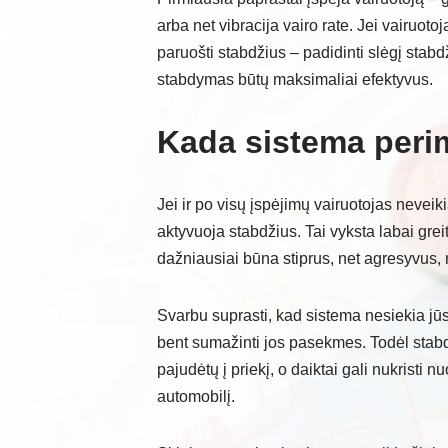
arba net vibracija vairo rate. Jei vairuoto
paruošti stabdžius – padidinti slėgį stabd
stabdymas būtų maksimaliai efektyvus.
Kada sistema peri
Jei ir po visų įspėjimų vairuotojas neve
aktyvuoja stabdžius. Tai vyksta labai gre
dažniausiai būna stiprus, net agresyvus, 
Svarbu suprasti, kad sistema nesiekia jūs
bent sumažinti jos pasekmes. Todėl stabdy
pajudėtų į priekį, o daiktai gali nukristi 
automobilį.