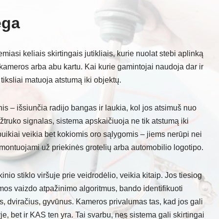
ega
asi keliais skirtingais jutikliais, kurie nuolat stebi aplinką
, kameros arba abu kartu. Kai kurie gamintojai naudoja dar ir
 tiksliai matuoja atstumą iki objektų.
s – išsiunčia radijo bangas ir laukia, kol jos atsimuš nuo
o užtruko signalas, sistema apskaičiuoja ne tik atstumą iki
i puikiai veikia bet kokiomis oro sąlygomis – jiems nerūpi nei
e montuojami už priekinės grotelių arba automobilio logotipo.
io stiklo viršuje prie veidrodėlio, veikia kitaip. Jos tiesiog
damos vaizdo atpažinimo algoritmus, bando identifikuoti
s, dviračius, gyvūnus. Kameros privalumas tas, kad jos gali
je, bet ir KAS ten yra. Tai svarbu, nes sistema gali skirtingai