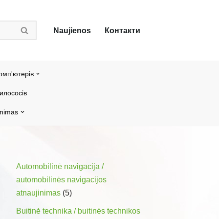
Naujienos
Контакти
омп'ютерів
илососів
inimas
Automobilinė navigacija /
automobilinės navigacijos
atnaujinimas
(5)
Buitinė technika / buitinės technikos