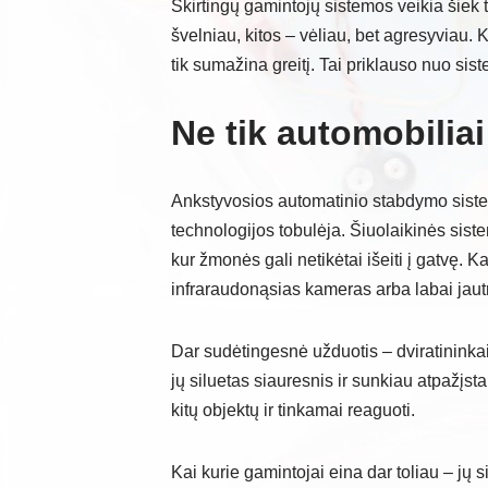
Skirtingų gamintojų sistemos veikia šiek t
švelniau, kitos – vėliau, bet agresyviau. K
tik sumažina greitį. Tai priklauso nuo sis
Ne tik automobiliai
Ankstyvosios automatinio stabdymo sistem
technologijos tobulėja. Šiuolaikinės siste
kur žmonės gali netikėtai išeiti į gatvę. 
infraraudonąsias kameras arba labai jaut
Dar sudėtingesnė užduotis – dviratininkai. 
jų siluetas siauresnis ir sunkiau atpažįst
kitų objektų ir tinkamai reaguoti.
Kai kurie gamintojai eina dar toliau – jų 