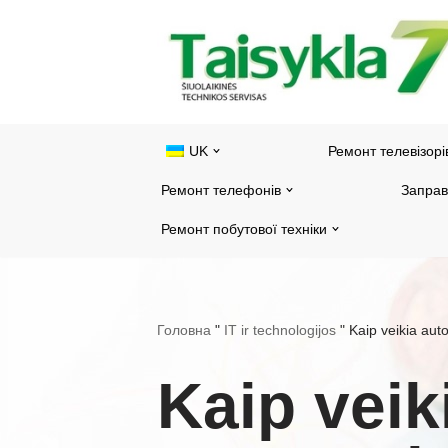
Перейти
до
змісту
UK
Ремонт телевізорі
Ремонт телефонів
Заправ
Ремонт побутової техніки
Головна
"
IT ir technologijos
"
Kaip veikia aut
Kaip veik