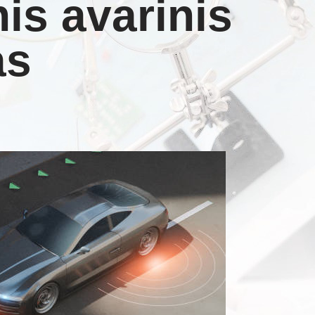
is avarinis
as