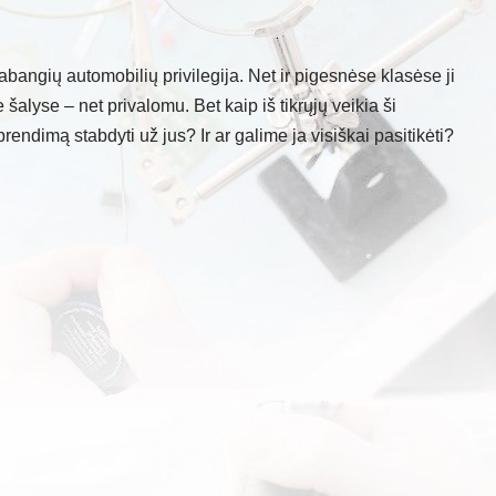
abangių automobilių privilegija. Net ir pigesnėse klasėse ji
 šalyse – net privalomu. Bet kaip iš tikrųjų veikia ši
rendimą stabdyti už jus? Ir ar galime ja visiškai pasitikėti?