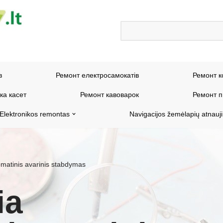
в
Ремонт електросамокатів
Ремонт к
ка касет
Ремонт кавоварок
Ремонт п
Elektronikos remontas
Navigacijos žemėlapių atnauj
omatinis avarinis stabdymas
ia