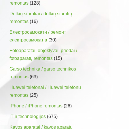
remontas
(128)
Dulkių siurbliai / dulkių siurblių
remontas
(16)
Електросамокати / ремонт
електросамокатів
(30)
Fotoaparatai, objektyvai, priedai /
fotoaparatų remontas
(15)
Garso technika / garso technikos
remontas
(63)
Huawei telefonai / Huawei telefonų
remontas
(25)
iPhone / iPhone remontas
(26)
IT ir technologijos
(675)
Kavos aparatai / kavos aparatų