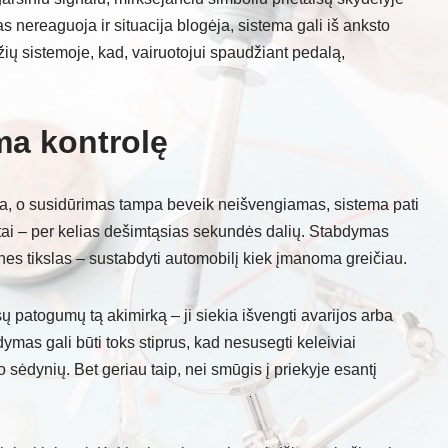
jas nereaguoja ir situacija blogėja, sistema gali iš anksto
žių sistemoje, kad, vairuotojui spaudžiant pedalą,
ma kontrolę
ikia, o susidūrimas tampa beveik neišvengiamas, sistema pati
itai – per kelias dešimtąsias sekundės dalių. Stabdymas
nes tikslas – sustabdyti automobilį kiek įmanoma greičiau.
ų patogumų tą akimirką – ji siekia išvengti avarijos arba
mas gali būti toks stiprus, kad nesusegti keleiviai
nuo sėdynių. Bet geriau taip, nei smūgis į priekyje esantį