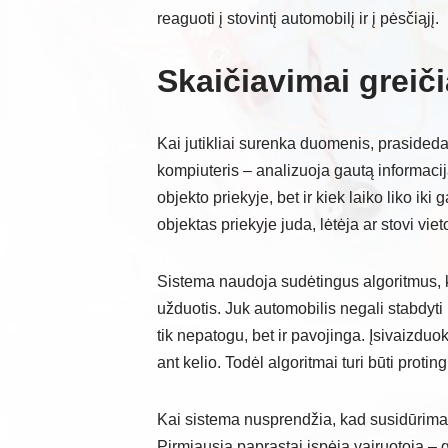
reaguoti į stovintį automobilį ir į pėsčiąjį.
Skaičiavimai greič
Kai jutikliai surenka duomenis, prasided
kompiuteris – analizuoja gautą informaciją
objekto priekyje, bet ir kiek laiko liko iki
objektas priekyje juda, lėtėja ar stovi viet
Sistema naudoja sudėtingus algoritmus, ka
užduotis. Juk automobilis negali stabdyti 
tik nepatogu, bet ir pavojinga. Įsivaizduok
ant kelio. Todėl algoritmai turi būti protin
Kai sistema nusprendžia, kad susidūrimas
Pirmiausia paprastai įspėja vairuotoją – 