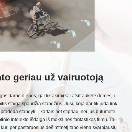
to geriau už vairuotoją
lgos darbo dienos, gal tik akimirkai atsitraukėte dėmesį į
ilis staiga spaudžia stabdžius. Jūsų koja dar tik juda link
pradeda stabdyti – kartais net stipriau, nei jūs būtumėte
inio intelekto išdaiga iš mokslinės fantastikos filmų. Tai
 kuri per pastaruosius dešimtmetį tapo viena svarbiausių