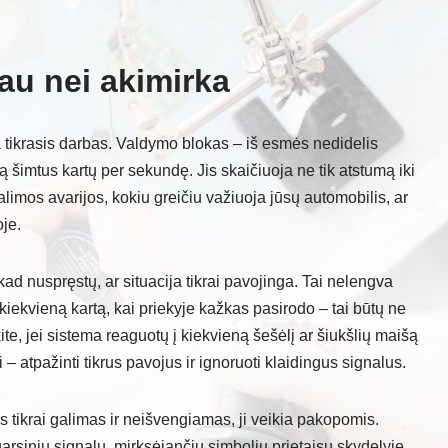
iau nei akimirka
a tikrasis darbas. Valdymo blokas – iš esmės nedidelis
 šimtus kartų per sekundę. Jis skaičiuoja ne tik atstumą iki
 galimos avarijos, kokiu greičiu važiuoja jūsų automobilis, ar
oje.
d nuspręstų, ar situacija tikrai pavojinga. Tai nelengva
kiekvieną kartą, kai priekyje kažkas pasirodo – tai būtų ne
ite, jei sistema reaguotų į kiekvieną šešėlį ar šiukšlių maišą
gi – atpažinti tikrus pavojus ir ignoruoti klaidingus signalus.
 tikrai galimas ir neišvengiamas, ji veikia pakopomis.
garsiniu signalu, mirksėjančiu simboliu prietaisų skydelyje