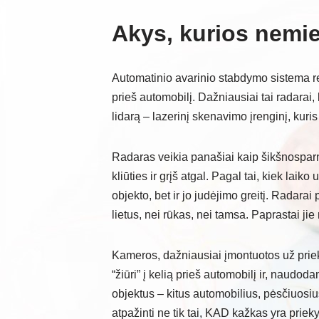
Akys, kurios nemi
Automatinio avarinio stabdymo sistema remi
prieš automobilį. Dažniausiai tai radarai
lidarą – lazerinį skenavimo įrenginį, kuris
Radaras veikia panašiai kaip šikšnosparni
kliūties ir grįš atgal. Pagal tai, kiek laik
objekto, bet ir jo judėjimo greitį. Radara
lietus, nei rūkas, nei tamsa. Paprastai ji
Kameros, dažniausiai įmontuotos už priekin
“žiūri” į kelią prieš automobilį ir, naudo
objektus – kitus automobilius, pėsčiuosiu
atpažinti ne tik tai, KAD kažkas yra prieky