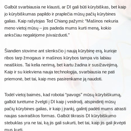
Galbūt svarbiausia ne klausti, ar DI gali būti kūrybiškas, bet kaip
jo kūrybiškumas papildo ir praplečia mūsų pačių kūrybines
galias. Kaip rašytojas Ted Chiang pažymi: “Mašinos nekuria
meno vietoj mūsų – jos padeda mums kurti meną, kokio
anksčiau negalėjome įsivaizduoti.”
Šiandien stovime ant slenksčio į naują kūrybinę erą, kurioje
ribos tarp žmogaus ir mašinos kūrybos tampa vis labiau
neaiškios. Tai kelia nerimą, bet kartu žadina ir susižavėjimą.
Kaip ir su kiekviena nauja technologija, svarbiausia ne pati
priemonė, bet tai, kaip mes pasirenkame ją naudoti.
Todėl vietoj baimės, kad robotai “pavogs” mūsų kūrybiškumą,
galbūt turėtume žvelgti į DI kaip į veidrodį, atspindintį mūsų
pačių kūrybines galias, ir kaip į įrankį, galintį padėti mums atrasti
naujas saviraiškos formas. Galbūt tikrasis DI kūrybiškumo
stebuklas yra ne tai, ką jis gali sukurti, bet tai, kaip jis gali įkvėpti
mus kurti.