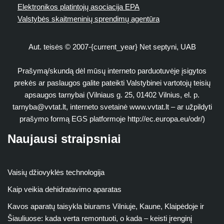
Elektronikos platintojų asociacija EPA
Valstybės skaitmeninių sprendimų agentūra
Aut. teisės © 2007-{current_year} Net septyni, UAB
Prašymą/skundą dėl mūsų interneto parduotuvėje įsigytos
prekės ar paslaugos galite pateikti Valstybinei vartotojų teisių
apsaugos tarnybai (Vilniaus g. 25, 01402 Vilnius, el. p.
tarnyba@vvtat.lt
, interneto svetainė www.vvtat.lt – ar užpildyti
prašymo formą EGS platformoje http://ec.europa.eu/odr/)
Naujausi straipsniai
Vaisių džiovyklės technologija
Kaip veikia dehidratavimo aparatas
Kavos aparatų taisykla biurams Vilniuje, Kaune, Klaipėdoje ir
Šiauliuose: kada verta remontuoti, o kada – keisti įrenginį