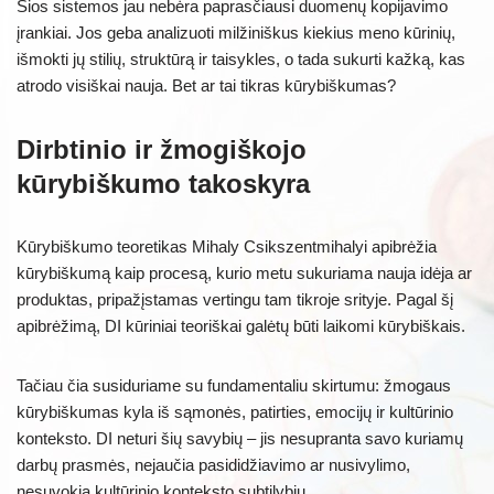
Šios sistemos jau nebėra paprasčiausi duomenų kopijavimo
įrankiai. Jos geba analizuoti milžiniškus kiekius meno kūrinių,
išmokti jų stilių, struktūrą ir taisykles, o tada sukurti kažką, kas
atrodo visiškai nauja. Bet ar tai tikras kūrybiškumas?
Dirbtinio ir žmogiškojo
kūrybiškumo takoskyra
Kūrybiškumo teoretikas Mihaly Csikszentmihalyi apibrėžia
kūrybiškumą kaip procesą, kurio metu sukuriama nauja idėja ar
produktas, pripažįstamas vertingu tam tikroje srityje. Pagal šį
apibrėžimą, DI kūriniai teoriškai galėtų būti laikomi kūrybiškais.
Tačiau čia susiduriame su fundamentaliu skirtumu: žmogaus
kūrybiškumas kyla iš sąmonės, patirties, emocijų ir kultūrinio
konteksto. DI neturi šių savybių – jis nesupranta savo kuriamų
darbų prasmės, nejaučia pasididžiavimo ar nusivylimo,
nesuvokia kultūrinio konteksto subtilybių.