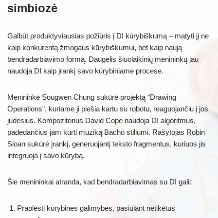
simbiozė
Galbūt produktyviausias požiūris į DI kūrybiškumą – matyti jį ne
kaip konkurentą žmogaus kūrybiškumui, bet kaip naują
bendradarbiavimo formą. Daugelis šiuolaikinių menininkų jau
naudoja DI kaip įrankį savo kūrybiniame procese.
Menininkė Sougwen Chung sukūrė projektą “Drawing
Operations”, kuriame ji piešia kartu su robotu, reaguojančiu į jos
judesius. Kompozitorius David Cope naudoja DI algoritmus,
padedančius jam kurti muziką Bacho stiliumi. Rašytojas Robin
Sloan sukūrė įrankį, generuojantį teksto fragmentus, kuriuos jis
integruoja į savo kūrybą.
Šie menininkai atranda, kad bendradarbiavimas su DI gali:
Praplėsti kūrybines galimybes, pasiūlant netikėtus