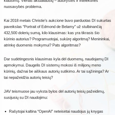
klausimų. Vienas aktualiausių – autorystės ir intelektinės
nuosavybės problema.
Kai 2018 metais Christie’s aukcione buvo parduotas DI sukurtas
paveikslas “Portrait of Edmond de Belamy” už stulbinančią
432,500 dolerių sumą, kilo klausimas: kas yra tikrasis šio
kūrinio autorius? Programuotojai, sukūrę algoritmą? Menininkai,
atrinkę duomenis mokymui? Pats algoritmas?
Dar sudėtingesnis klausimas kyla dėl duomenų, naudojamų DI
apmokymui. Daugelis DI sistemų mokosi iš milijonų meno
kūrinių, dažnai be aiškaus autorių sutikimo. Ar tai sąžininga? Ar
tai nepažeidžia autorių teisių?
JAV teismuose jau vyksta bylos dėl autorių teisių pažeidimų,
susijusių su DI naudojimu:
Rašytojai kaltina “OpenAI” neteisėtai naudojus jų knygas