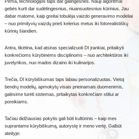
Pirma, technologijos taps dar galingesnės. Nauji algoritmai
gebės kurti dar sudėtingesnius, niuansuotesnius kūrinius. Jau
dabar matome, kaip greitai tobulėja vaizdo generavimo modeliai
– nuo primityvių vaizdų prieš kelerius metus iki fotorealistiškų
kūrinių šiandien.
Antra, tikėtina, kad atsiras specializuoti DI įrankiai, pritaikyti
konkrečioms kūrybinėms disciplinoms – nuo architektūros iki
juvelyrikos, nuo mados dizaino iki kulinarijos.
Trečia, DI kūrybiškumas taps labiau personalizuotas. Vietoj
bendrų modelių, apmokytų visais prieinamais duomenimis,
galėsime turėti sistemas, pritaikytas konkrečiam stiliui ar
poreikiams.
Tačiau didžiausias pokytis gali būti kultūrinis – kaip mes
suprantame kūrybiškumą, autorystę ir meno vertę. Galbūt
ateityje: