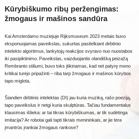
Kūrybiškumo ribų peržengimas:
žmogaus ir mašinos sandūra
Kai Amsterdamo muziejuje Rijksmuseum 2023 metais buvo
eksponuojamas paveikslas, sukurtas pasitelkiant dirbtinio
intelekto algoritmus, lankytojų reakcijos svyravo nuo nuostabos
iki pasipiktinimo. Paveikslas, vaizduojantis olandišką peizažą
Rembranto stiliumi, buvo toks įtikinamas, kad net patyrę meno
kritikai turėjo pripažinti – riba tarp žmogaus ir mašinos kūrybos
tapo miglota.
Šiandien dirbtinis intelektas (DI) jau kuria muziką, rašo poeziją,
tapo paveikslus ir netgi kuria skulptūras. Tačiau fundamentalus
klausimas išlieka: ar tai tikras kūrybiškumas, ar tik sudėtinga
imitacija? Ar robotai gali tapti tikrais menininkais, ar jie tėra
įmantrūs įrankiai žmogaus rankose?