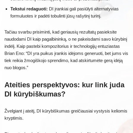
Tekstui redaguoti:
DI įrankiai gali pasiūlyti alternatyvias
formuluotes ir padėti tobulinti jūsų rašytinį turinį.
Tačiau svarbu prisiminti, kad geriausių rezultatų pasieksite
naudodami DI kaip pagalbininką, o ne pakeisdami savo kūrybinį
indėlį. Kaip pastebi kompozitorius ir technologijų entuziastas
Brian Eno: “DI yra puikus įrankis idėjoms generuoti, bet jums vis
tiek reikia žmogiškojo sprendimo, kad atskirtumėte gerą idėją
nuo blogos.”
Ateities perspektyvos: kur link juda
DI kūrybiškumas?
Žvelgiant į ateitį, DI kūrybiškumas greičiausiai vystysis keliomis
kryptimis.