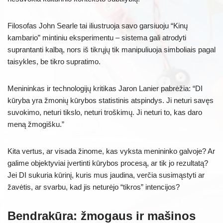
Filosofas John Searle tai iliustruoja savo garsiuoju “Kinų
kambario” mintiniu eksperimentu – sistema gali atrodyti
suprantanti kalbą, nors iš tikrųjų tik manipuliuoja simboliais pagal
taisykles, be tikro supratimo.
Menininkas ir technologijų kritikas Jaron Lanier pabrėžia: “DI
kūryba yra žmonių kūrybos statistinis atspindys. Ji neturi savęs
suvokimo, neturi tikslo, neturi troškimų. Ji neturi to, kas daro
meną žmogišku.”
Kita vertus, ar visada žinome, kas vyksta menininko galvoje? Ar
galime objektyviai įvertinti kūrybos procesą, ar tik jo rezultatą?
Jei DI sukuria kūrinį, kuris mus jaudina, verčia susimąstyti ar
žavėtis, ar svarbu, kad jis neturėjo “tikros” intencijos?
Bendrakūra: žmogaus ir mašinos