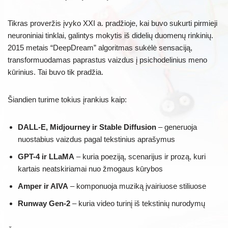
Tikras proveržis įvyko XXI a. pradžioje, kai buvo sukurti pirmieji
neuroniniai tinklai, galintys mokytis iš didelių duomenų rinkinių.
2015 metais “DeepDream” algoritmas sukėlė sensaciją,
transformuodamas paprastus vaizdus į psichodelinius meno
kūrinius. Tai buvo tik pradžia.
Šiandien turime tokius įrankius kaip:
DALL-E, Midjourney ir Stable Diffusion
– generuoja
nuostabius vaizdus pagal tekstinius aprašymus
GPT-4 ir LLaMA
– kuria poeziją, scenarijus ir prozą, kuri
kartais neatskiriamai nuo žmogaus kūrybos
Amper ir AIVA
– komponuoja muziką įvairiuose stiliuose
Runway Gen-2
– kuria video turinį iš tekstinių nurodymų