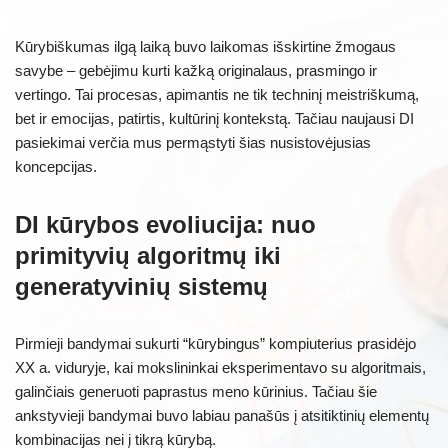
Kūrybiškumas ilgą laiką buvo laikomas išskirtine žmogaus
savybe – gebėjimu kurti kažką originalaus, prasmingo ir
vertingo. Tai procesas, apimantis ne tik techninį meistriškumą,
bet ir emocijas, patirtis, kultūrinį kontekstą. Tačiau naujausi DI
pasiekimai verčia mus permąstyti šias nusistovėjusias
koncepcijas.
DI kūrybos evoliucija: nuo
primityvių algoritmų iki
generatyvinių sistemų
Pirmieji bandymai sukurti “kūrybingus” kompiuterius prasidėjo
XX a. viduryje, kai mokslininkai eksperimentavo su algoritmais,
galinčiais generuoti paprastus meno kūrinius. Tačiau šie
ankstyvieji bandymai buvo labiau panašūs į atsitiktinių elementų
kombinacijas nei į tikrą kūrybą.