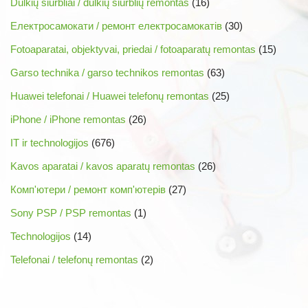
Dulkių siurbliai / dulkių siurblių remontas
(16)
Електросамокати / ремонт електросамокатів
(30)
Fotoaparatai, objektyvai, priedai / fotoaparatų remontas
(15)
Garso technika / garso technikos remontas
(63)
Huawei telefonai / Huawei telefonų remontas
(25)
iPhone / iPhone remontas
(26)
IT ir technologijos
(676)
Kavos aparatai / kavos aparatų remontas
(26)
Комп'ютери / ремонт комп'ютерів
(27)
Sony PSP / PSP remontas
(1)
Technologijos
(14)
Telefonai / telefonų remontas
(2)