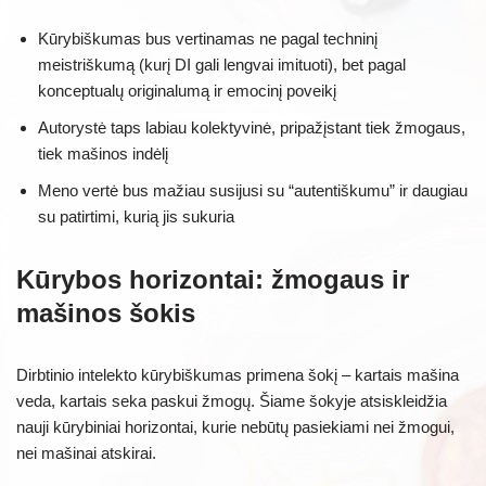
Kūrybiškumas bus vertinamas ne pagal techninį
meistriškumą (kurį DI gali lengvai imituoti), bet pagal
konceptualų originalumą ir emocinį poveikį
Autorystė taps labiau kolektyvinė, pripažįstant tiek žmogaus,
tiek mašinos indėlį
Meno vertė bus mažiau susijusi su “autentiškumu” ir daugiau
su patirtimi, kurią jis sukuria
Kūrybos horizontai: žmogaus ir
mašinos šokis
Dirbtinio intelekto kūrybiškumas primena šokį – kartais mašina
veda, kartais seka paskui žmogų. Šiame šokyje atsiskleidžia
nauji kūrybiniai horizontai, kurie nebūtų pasiekiami nei žmogui,
nei mašinai atskirai.