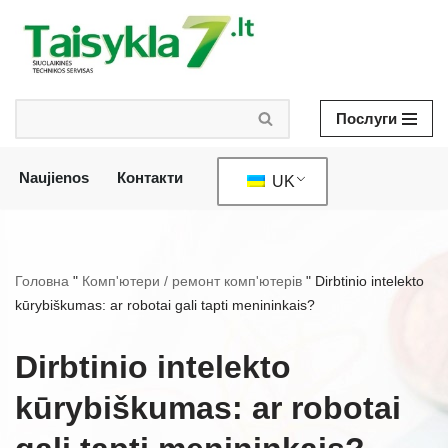
Перейти
до
змісту
Послуги
Naujienos
Контакти
UK
Головна
"
Комп'ютери / ремонт комп'ютерів
"
Dirbtinio intelekto
kūrybiškumas: ar robotai gali tapti menininkais?
Dirbtinio intelekto
kūrybiškumas: ar robotai