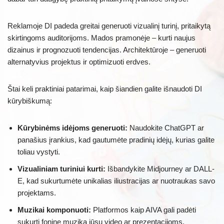
Reklamoje DI padeda greitai generuoti vizualinį turinį, pritaikytą
skirtingoms auditorijoms. Mados pramonėje – kurti naujus
dizainus ir prognozuoti tendencijas. Architektūroje – generuoti
alternatyvius projektus ir optimizuoti erdves.
Štai keli praktiniai patarimai, kaip šiandien galite išnaudoti DI
kūrybiškumą:
Kūrybinėms idėjoms generuoti:
Naudokite ChatGPT ar
panašius įrankius, kad gautumėte pradinių idėjų, kurias galite
toliau vystyti.
Vizualiniam turiniui kurti:
Išbandykite Midjourney ar DALL-
E, kad sukurtumėte unikalias iliustracijas ar nuotraukas savo
projektams.
Muzikai komponuoti:
Platformos kaip AIVA gali padėti
sukurti foninę muziką jūsų video ar prezentacijoms.