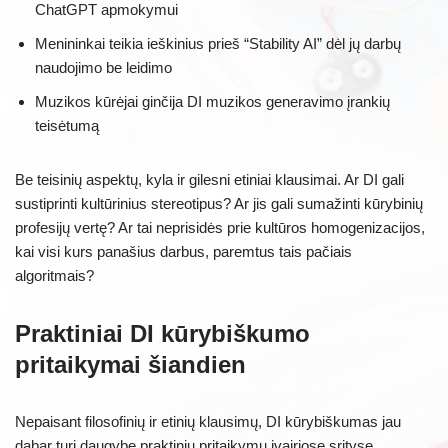
ChatGPT apmokymui
Menininkai teikia ieškinius prieš “Stability AI” dėl jų darbų
naudojimo be leidimo
Muzikos kūrėjai ginčija DI muzikos generavimo įrankių
teisėtumą
Be teisinių aspektų, kyla ir gilesni etiniai klausimai. Ar DI gali
sustiprinti kultūrinius stereotipus? Ar jis gali sumažinti kūrybinių
profesijų vertę? Ar tai neprisidės prie kultūros homogenizacijos,
kai visi kurs panašius darbus, paremtus tais pačiais
algoritmais?
Praktiniai DI kūrybiškumo
pritaikymai šiandien
Nepaisant filosofinių ir etinių klausimų, DI kūrybiškumas jau
dabar turi daugybę praktinių pritaikymų įvairiose srityse.