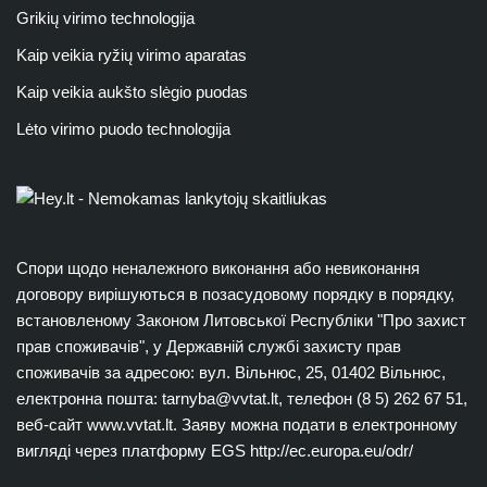
Grikių virimo technologija
Kaip veikia ryžių virimo aparatas
Kaip veikia aukšto slėgio puodas
Lėto virimo puodo technologija
Спори щодо неналежного виконання або невиконання
договору вирішуються в позасудовому порядку в порядку,
встановленому Законом Литовської Республіки "Про захист
прав споживачів", у Державній службі захисту прав
споживачів за адресою: вул. Вільнюс, 25, 01402 Вільнюс,
електронна пошта:
tarnyba@vvtat.lt
, телефон (8 5) 262 67 51,
веб-сайт www.vvtat.lt. Заяву можна подати в електронному
вигляді через платформу EGS http://ec.europa.eu/odr/