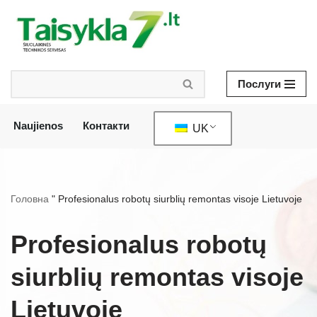
Перейти
до
змісту
Послуги
Naujienos
Контакти
UK
Головна
"
Profesionalus robotų siurblių remontas visoje Lietuvoje
Profesionalus robotų
siurblių remontas visoje
Lietuvoje