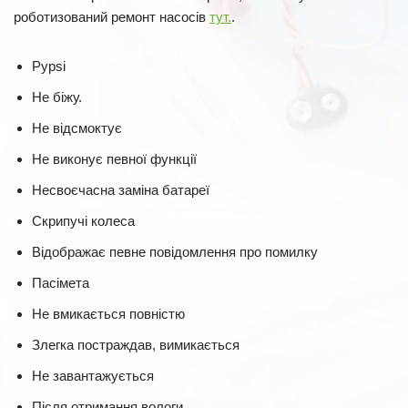
роботизований ремонт насосів
тут.
.
Pypsi
Не біжу.
Не відсмоктує
Не виконує певної функції
Несвоєчасна заміна батареї
Скрипучі колеса
Відображає певне повідомлення про помилку
Пасімета
Не вмикається повністю
Злегка постраждав, вимикається
Не завантажується
Після отримання вологи