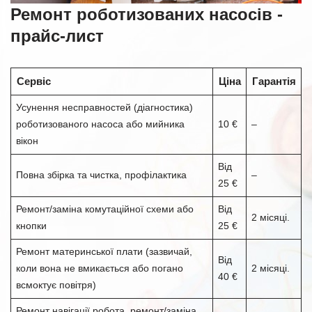
Ремонт роботизованих насосів -
прайс-лист
Сервіс
Ціна
Гарантія
Усунення несправностей (діагностика)
роботизованого насоса або мийника
10 €
–
вікон
Від
Повна збірка та чистка, профілактика
–
25 €
Ремонт/заміна комутаційної схеми або
Від
2 місяці.
кнопки
25 €
Ремонт материнської плати (зазвичай,
Від
коли вона не вмикається або погано
2 місяці.
40 €
всмоктує повітря)
Ремонт навігації робота, ремонт/заміна