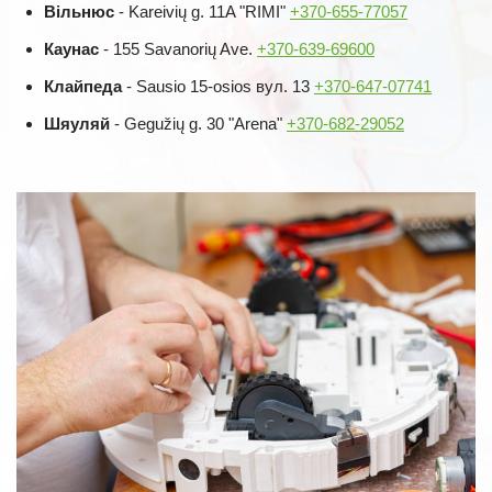
Вільнюс
- Kareivių g. 11A "RIMI"
+370-655-77057
Каунас
- 155 Savanorių Ave.
+370-639-69600
Клайпеда
- Sausio 15-osios вул. 13
+370-647-07741
Шяуляй
- Gegužių g. 30 "Arena"
+370-682-29052