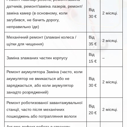
датчиків, ремонт/заміна лазерів, ремонт/
Від
заміна камер (в основному, коли
2 місяці.
30 €
загубився, не бачить дорогу,
неправильно їде)
Механічний ремонт (зламані колеса /
Від
2 місяці.
щітки для чищення)
35 €
Від
Заміна зламаних частин корпусу
–
15 €
Ремонт акумулятора Заміна (часто, коли
акумулятор не вмикається або не
Від
2 місяці.
заряджається, або коли акумулятор
30 €
занадто розряджений)
Ремонт роботизованої завантажувальної
Від
станції, часто після механічних
2 місяці.
20 €
пошкоджень або потрапляння вологи
Акт про дефект робота в страхову