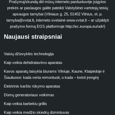
Prašymą/skundą dėl mūsų interneto parduotuvėje įsigytos
prekės ar paslaugos galite pateikti Valstybinei vartotojų teisių
apsaugos tarnybai (Vilniaus g. 25, 01402 Vilnius, el. p.
tarnyba@vvtat.lt
, interneto svetainė www.vvtat.lt – ar užpildyti
prašymo formą EGS platformoje http://ec.europa.eu/odr/)
Naujausi straipsniai
Vaisių džiovyklės technologija
Kaip veikia dehidratavimo aparatas
Kavos aparatų taisykla biurams Vilniuje, Kaune, Klaipėdoje ir
Šiauliuose: kada verta remontuoti, o kada – keisti įrenginį
Elektrinis karšto rūkymo aparatas
Dūmų generatoriaus veikimas
Kaip veikia barbekiu grillis
Kaip veikia medžio skiedrų dūmintuvas