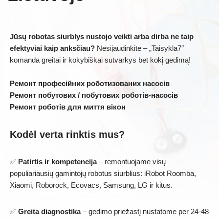
Jūsų robotas siurblys nustojo veikti arba dirba ne taip
efektyviai kaip anksčiau?
Nesijaudinkite – „Taisykla7″
komanda greitai ir kokybiškai sutvarkys bet kokį gedimą!
Ремонт професійних роботизованих насосів
Ремонт побутових / побутових роботів-насосів
Ремонт роботів для миття вікон
Kodėl verta rinktis mus?
✅
Patirtis ir kompetencija
– remontuojame visų
populiariausių gamintojų robotus siurblius: iRobot Roomba,
Xiaomi, Roborock, Ecovacs, Samsung, LG ir kitus.
✅
Greita diagnostika
– gedimo priežastį nustatome per 24-48