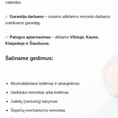
valandas.
✅
Garantija darbams
– visiems atliktiems remonto darbams
suteikiame garantiją.
✅
Patogus aptarnavimas
– dirbame
Vilniuje, Kaune,
Klaipėdoje ir Šiauliuose
.
Šaliname gedimus:
Akumuliatoriaus keitimas ir atnaujinimas
Varikliuko remontas arba keitimas
Jutiklių (sensorių) taisymas
Šepečių mechanizmo remontas