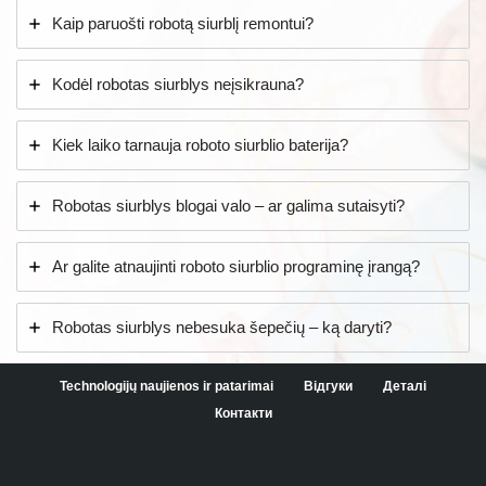
Kaip paruošti robotą siurblį remontui?
Kodėl robotas siurblys neįsikrauna?
Kiek laiko tarnauja roboto siurblio baterija?
Robotas siurblys blogai valo – ar galima sutaisyti?
Ar galite atnaujinti roboto siurblio programinę įrangą?
Robotas siurblys nebesuka šepečių – ką daryti?
Technologijų naujienos ir patarimai
Відгуки
Деталі
Контакти