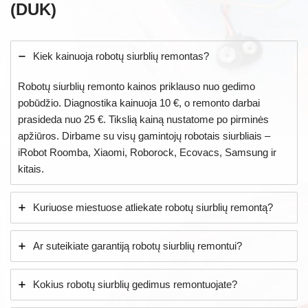
(DUK)
Kiek kainuoja robotų siurblių remontas?
Robotų siurblių remonto kainos priklauso nuo gedimo
pobūdžio. Diagnostika kainuoja 10 €, o remonto darbai
prasideda nuo 25 €. Tikslią kainą nustatome po pirminės
apžiūros. Dirbame su visų gamintojų robotais siurbliais –
iRobot Roomba, Xiaomi, Roborock, Ecovacs, Samsung ir
kitais.
Kuriuose miestuose atliekate robotų siurblių remontą?
Ar suteikiate garantiją robotų siurblių remontui?
Kokius robotų siurblių gedimus remontuojate?