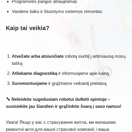
Programinės įrangos atnaujinimas
Vandens bako ir šluostymo sistemos remontas
Kaip tai veikia?
Atvežate arba atsiunčiate
robotą siurblį į artimiausią mūsų
tašką
Atliekame diagnostiką
ir informuojame apie kainą
Suremontuojame
ir grąžiname veikiantį prietaisą
🔧 Neleiskite sugedusiam robotui dulkėti spintoje –
susisiekite jau šiandien ir grąžinkite švarą į savo namus!
Увага! Якщо у вас є страхування житла, ми випишемо
ремонтні акти для вашої страхової компанії, і ваша