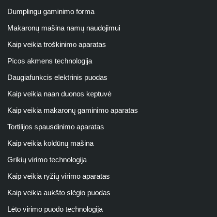
Dumplingu gaminimo forma
Makaronų mašina namų naudojimui
Kaip veikia troškinimo aparatas
Picos akmens technologija
Daugiafunkcis elektrinis puodas
Kaip veikia naan duonos keptuvė
Kaip veikia makaronų gaminimo aparatas
Tortilijos spausdinimo aparatas
Kaip veikia koldūnų mašina
Grikių virimo technologija
Kaip veikia ryžių virimo aparatas
Kaip veikia aukšto slėgio puodas
Lėto virimo puodo technologija