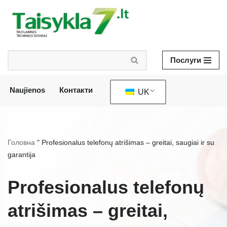
Перейти
до
змісту
Послуги
Naujienos
Контакти
UK
Головна
"
Profesionalus telefonų atrišimas – greitai, saugiai ir su
garantija
Profesionalus telefonų
atrišimas – greitai,