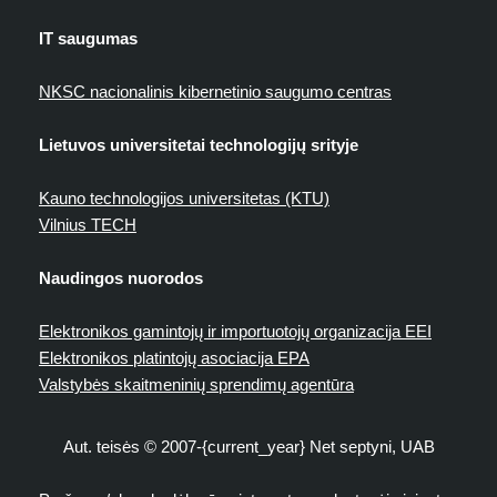
IT saugumas
NKSC nacionalinis kibernetinio saugumo centras
Lietuvos universitetai technologijų srityje
Kauno technologijos universitetas (KTU)
Vilnius TECH
Naudingos nuorodos
Elektronikos gamintojų ir importuotojų organizacija EEI
Elektronikos platintojų asociacija EPA
Valstybės skaitmeninių sprendimų agentūra
Aut. teisės © 2007-{current_year} Net septyni, UAB