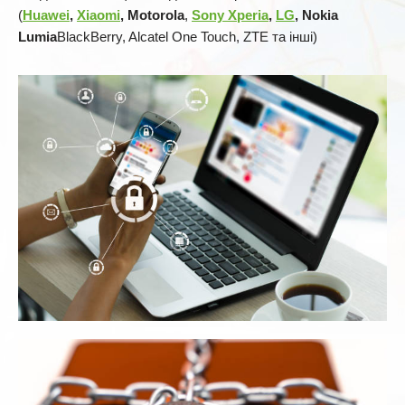
(
Huawei
,
Xiaomi
, Motorola
,
Sony Xperia
,
LG
, Nokia
Lumia
BlackBerry, Alcatel One Touch, ZTE та інші)