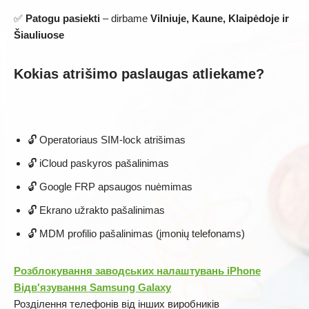
✅
Patogu pasiekti
– dirbame
Vilniuje, Kaune, Klaipėdoje ir
Šiauliuose
Kokias atrišimo paslaugas atliekame?
🔓 Operatoriaus SIM-lock atrišimas
🔓 iCloud paskyros pašalinimas
🔓 Google FRP apsaugos nuėmimas
🔓 Ekrano užrakto pašalinimas
🔓 MDM profilio pašalinimas (įmonių telefonams)
Розблокування заводських налаштувань iPhone
Відв'язування Samsung Galaxy
Розділення телефонів від інших виробників