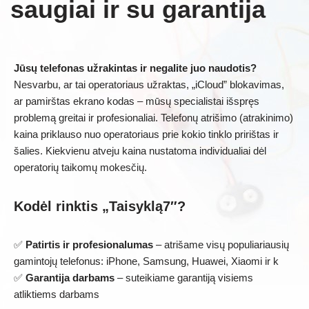
saugiai ir su garantija
Jūsų telefonas užrakintas ir negalite juo naudotis?
Nesvarbu, ar tai operatoriaus užraktas, „iCloud” blokavimas,
ar pamirštas ekrano kodas – mūsų specialistai išspręs
problemą greitai ir profesionaliai. Telefonų atrišimo (atrakinimo)
kaina priklauso nuo operatoriaus prie kokio tinklo pririštas ir
šalies. Kiekvienu atveju kaina nustatoma individualiai dėl
operatorių taikomų mokesčių.
Kodėl rinktis „Taisyklą7″?
✅
Patirtis ir profesionalumas
– atrišame visų populiariausių
gamintojų telefonus: iPhone, Samsung, Huawei, Xiaomi ir k
✅
Garantija darbams
– suteikiame garantiją visiems
atliktiems darbams