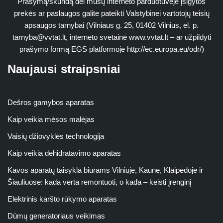
Prašymą/skundą dėl mūsų interneto parduotuvėje įsigytos
prekės ar paslaugos galite pateikti Valstybinei vartotojų teisių
apsaugos tarnybai (Vilniaus g. 25, 01402 Vilnius, el. p.
tarnyba@vvtat.lt
, interneto svetainė www.vvtat.lt – ar užpildyti
prašymo formą EGS platformoje http://ec.europa.eu/odr/)
Naujausi straipsniai
Dešros gamybos aparatas
Kaip veikia mėsos malėjas
Vaisių džiovyklės technologija
Kaip veikia dehidratavimo aparatas
Kavos aparatų taisykla biurams Vilniuje, Kaune, Klaipėdoje ir
Šiauliuose: kada verta remontuoti, o kada – keisti įrenginį
Elektrinis karšto rūkymo aparatas
Dūmų generatoriaus veikimas