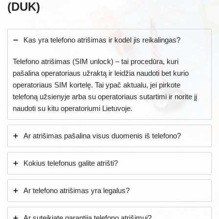
(DUK)
Kas yra telefono atrišimas ir kodėl jis reikalingas?
Telefono atrišimas (SIM unlock) – tai procedūra, kuri
pašalina operatoriaus užraktą ir leidžia naudoti bet kurio
operatoriaus SIM kortelę. Tai ypač aktualu, jei pirkote
telefoną užsienyje arba su operatoriaus sutartimi ir norite jį
naudoti su kitu operatoriumi Lietuvoje.
Ar atrišimas pašalina visus duomenis iš telefono?
Kokius telefonus galite atrišti?
Ar telefono atrišimas yra legalus?
Ar suteikiate garantiją telefono atrišimui?