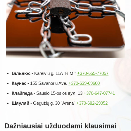
Вільнюс
- Kareivių g. 11A "RIMI"
+370-655-77057
Каунас
- 155 Savanorių Ave.
+370-639-69600
Клайпеда
- Sausio 15-osios вул. 13
+370-647-07741
Шяуляй
- Gegužių g. 30 "Arena"
+370-682-29052
Dažniausiai užduodami klausimai