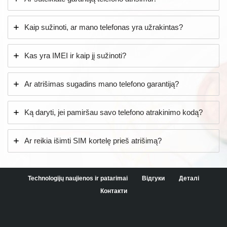
Kaip sužinoti, ar mano telefonas yra užrakintas?
Kas yra IMEI ir kaip jį sužinoti?
Ar atrišimas sugadins mano telefono garantiją?
Ką daryti, jei pamiršau savo telefono atrakinimo kodą?
Ar reikia išimti SIM kortelę prieš atrišimą?
Technologijų naujienos ir patarimai
Відгуки
Деталі
Контакти