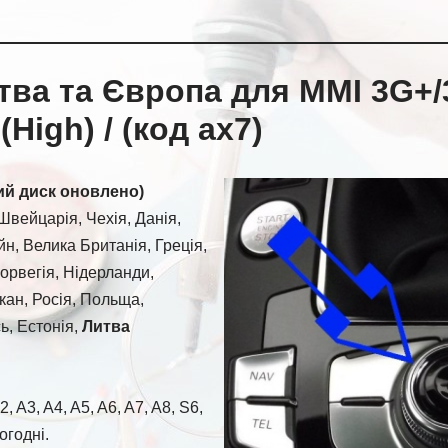
тва та Європа для MMI 3G+/
High) / (код ax7)
ий диск оновлено)
Швейцарія, Чехія, Данія,
йн, Велика Британія, Греція,
Норвегія, Нідерланди,
кан, Росія, Польща,
ь, Естонія,
Литва
 A3, A4, A5, A6, A7, A8, S6,
огодні.