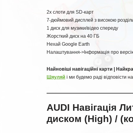
2x слоти для SD-карт
7-дюймовий дисплей з високою розділ
1 диск для музики/відео спереду
Жорсткий диск на 40 ГБ
Нехай Google Earth
Налаштування->Інформація про версі
Найновіші навігаційні карти | Найкр
Шяуляй
і ми будемо раді відповісти на
AUDI Навігація Ли
диском (High) / (к