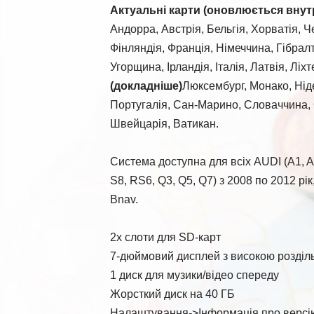
Актуальні карти (оновлюється внутр
Андорра, Австрія, Бельгія, Хорватія, Че
Фінляндія, Франція, Німеччина, Гібралт
Угорщина, Ірландія, Італія, Латвія, Лі
(докладніше)
Люксембург, Монако, Нід
Португалія, Сан-Марино, Словаччина, С
Швейцарія, Ватикан.
Система доступна для всіх AUDI (A1, A2,
S8, RS6, Q3, Q5, Q7) з 2008 по 2012 рі
Bnav.
2x слоти для SD-карт
7-дюймовий дисплей з високою розділ
1 диск для музики/відео спереду
Жорсткий диск на 40 ГБ
Налаштування->Інформація про версі