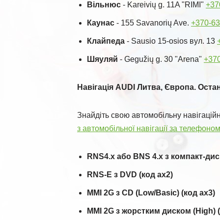
Вільнюс
- Kareivių g. 11A "RIMI"
+37
Каунас
- 155 Savanorių Ave.
+370-63
Клайпеда
- Sausio 15-osios вул. 13
Шяуляй
- Gegužių g. 30 "Arena"
+37
Навігація AUDI Литва, Європа. Остан
Знайдіть свою автомобільну навігацій
з автомобільної навігації за телефоно
RNS4.x або BNS 4.x з компакт-диско
RNS-E з DVD (код ax2)
MMI 2G з CD (Low/Basic) (код ax3)
MMI 2G з жорстким диском (High) (