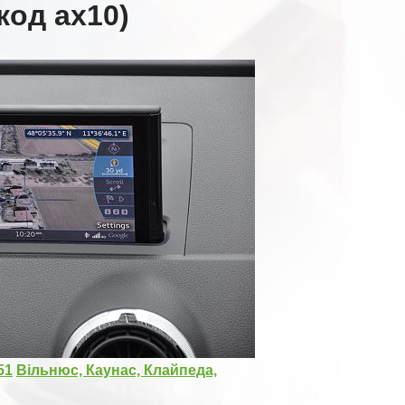
код ax10)
51
Вільнюс, Каунас, Клайпеда,