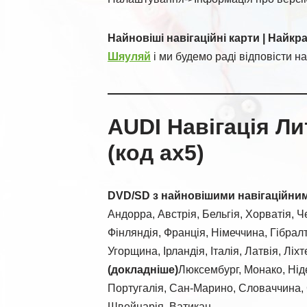
Найновіші навігаційні карти | Найкр
Шяуляй
і ми будемо раді відповісти на
AUDI Навігація Ли
(код ax5)
DVD/SD з найновішими навігаційни
Андорра, Австрія, Бельгія, Хорватія, Че
Фінляндія, Франція, Німеччина, Гібралт
Угорщина, Ірландія, Італія, Латвія, Лі
(докладніше)
Люксембург, Монако, Нід
Португалія, Сан-Марино, Словаччина, С
Швейцарія, Ватикан.