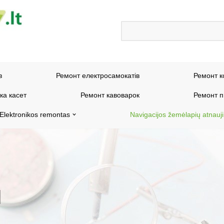
в
Ремонт електросамокатів
Ремонт к
ка касет
Ремонт кавоварок
Ремонт п
Elektronikos remontas
Navigacijos žemėlapių atnauj
I