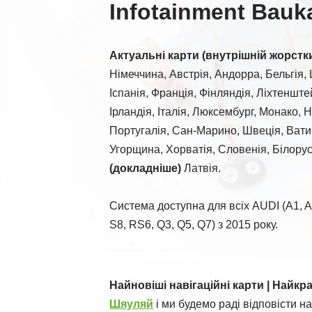
Infotainment Bauk
Актуальні карти (внутрішній жорстк
Німеччина, Австрія, Андорра, Бельгія, 
Іспанія, Франція, Фінляндія, Ліхтенште
Ірландія, Італія, Люксембург, Монако, 
Португалія, Сан-Марино, Швеція, Вати
Угорщина, Хорватія, Словенія, Білорус
(докладніше)
Латвія.
Система доступна для всіх AUDI (A1, A2,
S8, RS6, Q3, Q5, Q7) з 2015 року.
Найновіші навігаційні карти | Найкр
Шяуляй
і ми будемо раді відповісти на