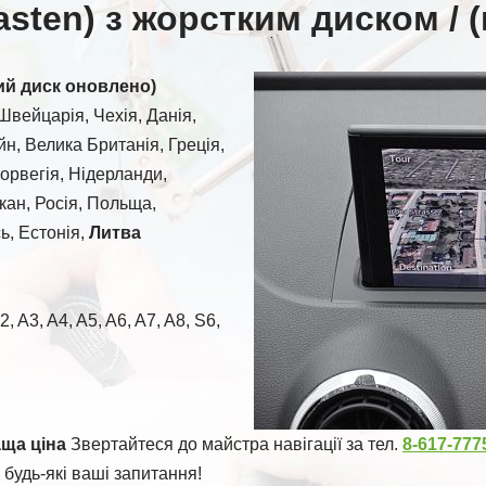
asten) з жорстким диском / (
ий диск оновлено)
Швейцарія, Чехія, Данія,
йн, Велика Британія, Греція,
Норвегія, Нідерланди,
кан, Росія, Польща,
ь, Естонія,
Литва
 A3, A4, A5, A6, A7, A8, S6,
аща ціна
Звертайтеся до майстра навігації за тел.
8-617-777
 будь-які ваші запитання!