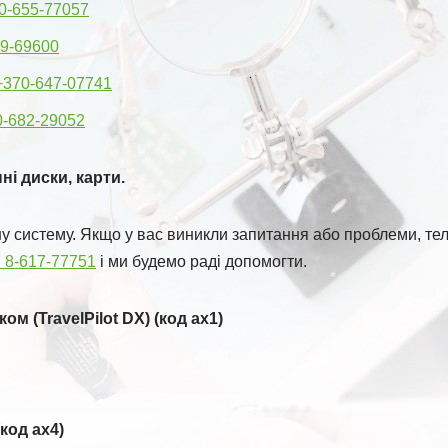
0-655-77057
9-69600
+370-647-07741
0-682-29052
ні диски, карти.
ну систему. Якщо у вас виникли запитання або проблеми, 
м 8-617-77751
і ми будемо раді допомогти.
м (TravelPilot DX) (код ax1)
код ax4)