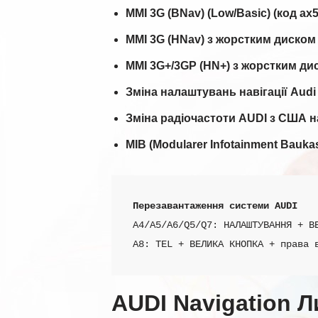
MMI 3G (BNav) (Low/Basic) (код ax5
MMI 3G (HNav) з жорстким диском (
MMI 3G+/3GP (HN+) з жорстким диск
Зміна налаштувань навігації Audi
Зміна радіочастоти AUDI з США на
MIB (Modularer Infotainment Bauka
Перезавантаження системи AUDI
A4/A5/A6/Q5/Q7: НАЛАШТУВАННЯ + ВЕ
A8: TEL + ВЕЛИКА КНОПКА + права 
AUDI Navigation Л