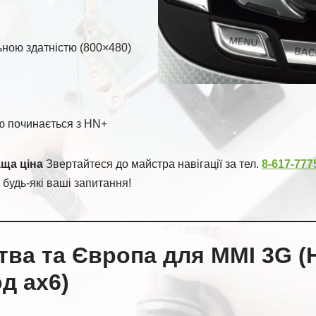
ьною здатністю (800×480)
ю починається з HN+
аща ціна
Звертайтеся до майстра навігації за тел.
8-617-777
 будь-які ваші запитання!
тва та Європа для MMI 3G (
од ax6)