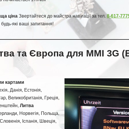
аща ціна
Звертайтеся до майстра навігації за тел.
8-617-777
 будь-які ваші запитання!
тва та Європа для MMI 3G (B
ми картами
хія, Данія, Естонія,
ар, Великобританія, Греція,
хтенштейн,
Литва
ерланди, Норвегія, Польща,
ловенія, Іспанія, Швеція,