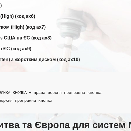
)
High) (код ax6)
ом (High) (код ax7)
 з США на ЄС (код ax8)
 ЄС (код ax9)
sten) з жорстким диском (код ax10)
ЛИКА КНОПКА + права верхня програмна кнопка

верхня програмна кнопка
итва та Європа для систем 