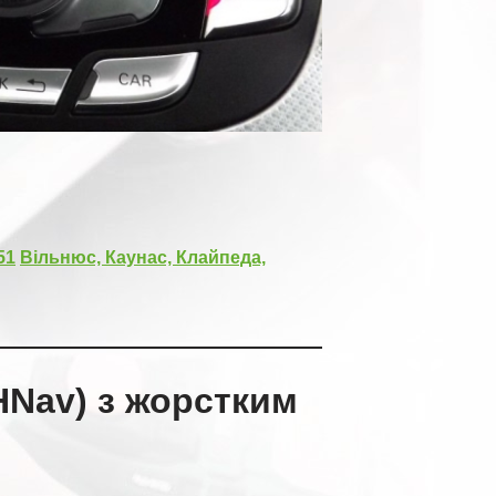
51
Вільнюс, Каунас, Клайпеда,
HNav) з жорстким