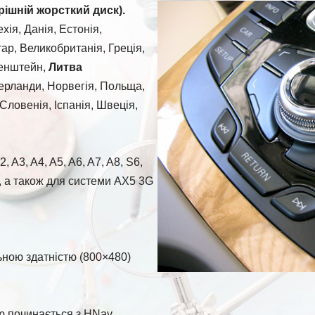
ішній жорсткий диск).
хія, Данія, Естонія,
ар, Великобританія, Греція,
хтенштейн,
Литва
ерланди, Норвегія, Польща,
ловенія, Іспанія, Швеція,
 A3, A4, A5, A6, A7, A8, S6,
к, а також для системи AX5 3G
ьною здатністю (800×480)
ю починається з HNav