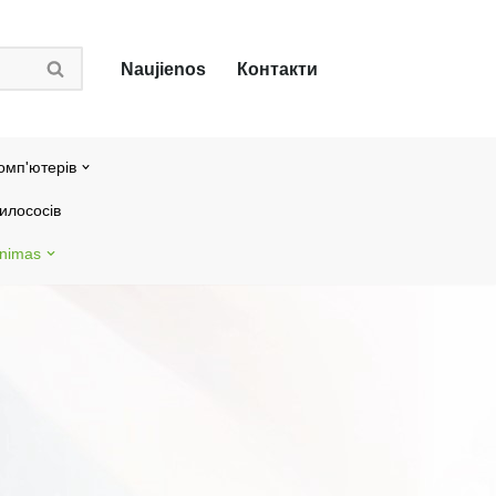
Naujienos
Контакти
омп'ютерів
илососів
inimas