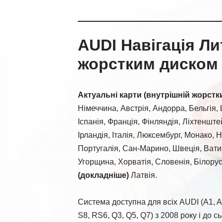
AUDI Навігація Ли
жорстким диском (
Актуальні карти (внутрішній жорстк
Німеччина, Австрія, Андорра, Бельгія, 
Іспанія, Франція, Фінляндія, Ліхтенште
Ірландія, Італія, Люксембург, Монако, 
Португалія, Сан-Марино, Швеція, Вати
Угорщина, Хорватія, Словенія, Білорус
(докладніше)
Латвія.
Система доступна для всіх AUDI (A1, A2,
S8, RS6, Q3, Q5, Q7) з 2008 року і до сь